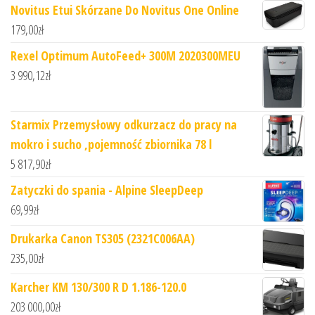
Novitus Etui Skórzane Do Novitus One Online
179,00
zł
Rexel Optimum AutoFeed+ 300M 2020300MEU
3 990,12
zł
Starmix Przemysłowy odkurzacz do pracy na
mokro i sucho ,pojemność zbiornika 78 l
5 817,90
zł
Zatyczki do spania - Alpine SleepDeep
69,99
zł
Drukarka Canon TS305 (2321C006AA)
235,00
zł
Karcher KM 130/300 R D 1.186-120.0
203 000,00
zł