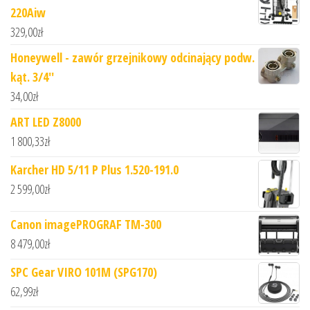
220Aiw
329,00
zł
Honeywell - zawór grzejnikowy odcinający podw.
kąt. 3/4''
34,00
zł
ART LED Z8000
1 800,33
zł
Karcher HD 5/11 P Plus 1.520-191.0
2 599,00
zł
Canon imagePROGRAF TM-300
8 479,00
zł
SPC Gear VIRO 101M (SPG170)
62,99
zł