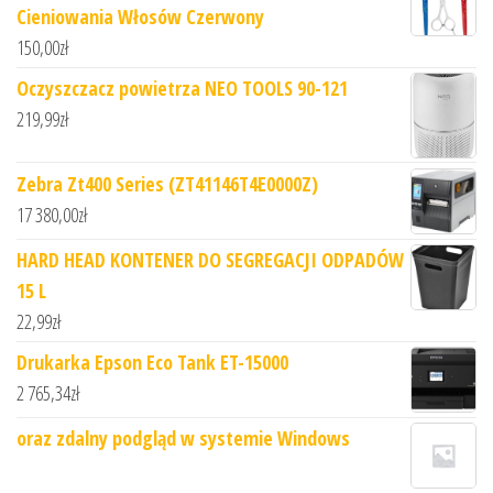
Cieniowania Włosów Czerwony
150,00
zł
Oczyszczacz powietrza NEO TOOLS 90-121
219,99
zł
Zebra Zt400 Series (ZT41146T4E0000Z)
17 380,00
zł
HARD HEAD KONTENER DO SEGREGACJI ODPADÓW
15 L
22,99
zł
Drukarka Epson Eco Tank ET-15000
2 765,34
zł
oraz zdalny podgląd w systemie Windows