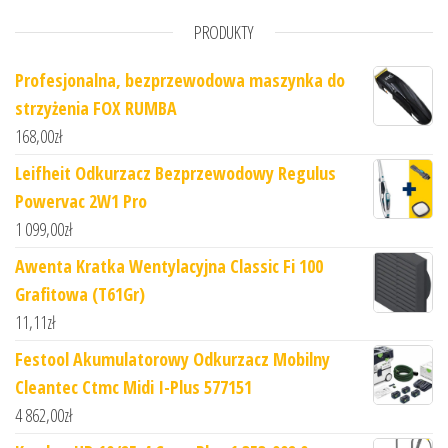
PRODUKTY
Profesjonalna, bezprzewodowa maszynka do
strzyżenia FOX RUMBA
168,00
zł
Leifheit Odkurzacz Bezprzewodowy Regulus
Powervac 2W1 Pro
1 099,00
zł
Awenta Kratka Wentylacyjna Classic Fi 100
Grafitowa (T61Gr)
11,11
zł
Festool Akumulatorowy Odkurzacz Mobilny
Cleantec Ctmc Midi I-Plus 577151
4 862,00
zł