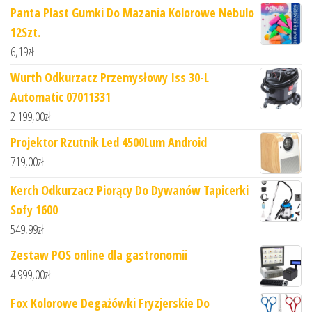
Panta Plast Gumki Do Mazania Kolorowe Nebulo
12Szt.
6,19
zł
Wurth Odkurzacz Przemysłowy Iss 30-L
Automatic 07011331
2 199,00
zł
Projektor Rzutnik Led 4500Lum Android
719,00
zł
Kerch Odkurzacz Piorący Do Dywanów Tapicerki
Sofy 1600
549,99
zł
Zestaw POS online dla gastronomii
4 999,00
zł
Fox Kolorowe Degażówki Fryzjerskie Do