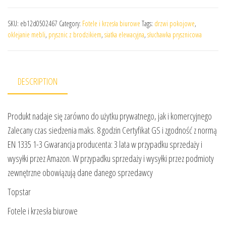
SKU:
eb12d0502467
Category:
Fotele i krzesła biurowe
Tags:
drzwi pokojowe
,
oklejanie mebli
,
prysznic z brodzikiem
,
siatka elewacyjna
,
słuchawka prysznicowa
DESCRIPTION
Produkt nadaje się zarówno do użytku prywatnego, jak i komercyjnego
Zalecany czas siedzenia maks. 8 godzin Certyfikat GS i zgodność z normą
EN 1335 1-3 Gwarancja producenta: 3 lata w przypadku sprzedaży i
wysyłki przez Amazon. W przypadku sprzedaży i wysyłki przez podmioty
zewnętrzne obowiązują dane danego sprzedawcy
Topstar
Fotele i krzesła biurowe