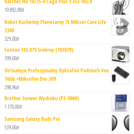
Karcher HD 10/25-4 Cage Plus 1.353-902.0
10 892,08
zł
Robot Kuchenny Planetarny 7L Mikser Care Life
2300
329,00
zł
Fenton 103.079 Srebrny (103079)
399,00
zł
Virtualeye Profesjonalny Dyktafon Podsłuch Vox
16Gb +Mikrofon Dvr-309
298,96
zł
Brother Serwer Wydruku (PS-9000)
1 370,00
zł
Samsung Galaxy Buds Pro
539,00
zł