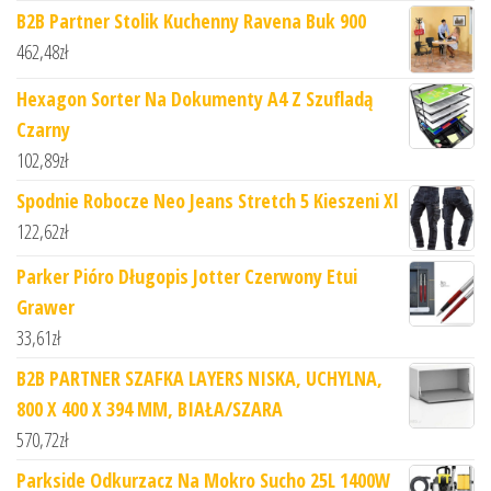
B2B Partner Stolik Kuchenny Ravena Buk 900
462,48
zł
Hexagon Sorter Na Dokumenty A4 Z Szufladą
Czarny
102,89
zł
Spodnie Robocze Neo Jeans Stretch 5 Kieszeni Xl
122,62
zł
Parker Pióro Długopis Jotter Czerwony Etui
Grawer
33,61
zł
B2B PARTNER SZAFKA LAYERS NISKA, UCHYLNA,
800 X 400 X 394 MM, BIAŁA/SZARA
570,72
zł
Parkside Odkurzacz Na Mokro Sucho 25L 1400W