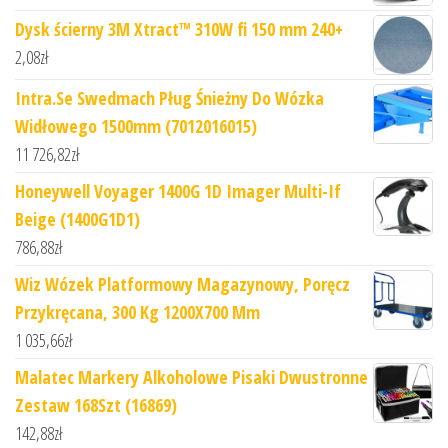
Dysk ścierny 3M Xtract™ 310W fi 150 mm 240+
2,08
zł
Intra.Se Swedmach Pług Śnieżny Do Wózka
Widłowego 1500mm (7012016015)
11 726,82
zł
Honeywell Voyager 1400G 1D Imager Multi-If
Beige (1400G1D1)
786,88
zł
Wiz Wózek Platformowy Magazynowy, Poręcz
Przykręcana, 300 Kg 1200X700 Mm
1 035,66
zł
Malatec Markery Alkoholowe Pisaki Dwustronne
Zestaw 168Szt (16869)
142,88
zł