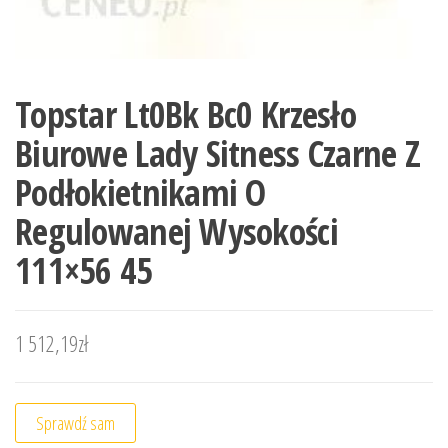
Topstar Lt0Bk Bc0 Krzesło
Biurowe Lady Sitness Czarne Z
Podłokietnikami O
Regulowanej Wysokości
111×56 45
1 512,19
zł
Sprawdź sam