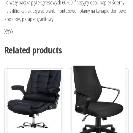
ile waży paczka płytek gresowych 60×60, finezyjny opal, papier ścierny
na szlifierkę, jak używać pianki montażowej, plamy na kanapie domowe
sposoby, parapet granitowy
yyyyy
Related products