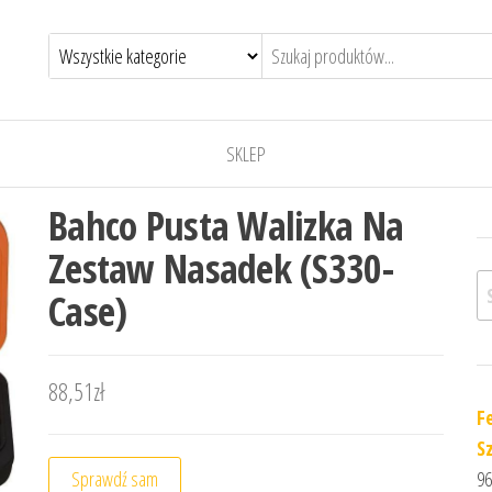
SKLEP
Bahco Pusta Walizka Na
Zestaw Nasadek (S330-
Sz
Case)
88,51
zł
F
S
Sprawdź sam
96