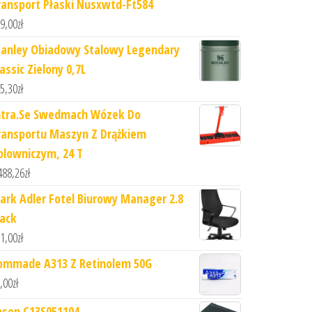
ransport Płaski Nusxwtd-Ft584
9,00
zł
tanley Obiadowy Stalowy Legendary
assic Zielony 0,7L
5,30
zł
ntra.Se Swedmach Wózek Do
ransportu Maszyn Z Drążkiem
olowniczym, 24 T
488,26
zł
ark Adler Fotel Biurowy Manager 2.8
lack
1,00
zł
ommade A313 Z Retinolem 50G
,00
zł
pson C13S051104