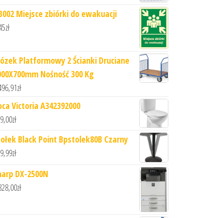
B002 Miejsce zbiórki do ewakuacji
45
zł
ózek Platformowy 2 Ścianki Druciane
000X700mm Nośność 300 Kg
496,91
zł
oca Victoria A342392000
9,00
zł
tołek Black Point Bpstolek80B Czarny
9,99
zł
harp DX-2500N
828,00
zł