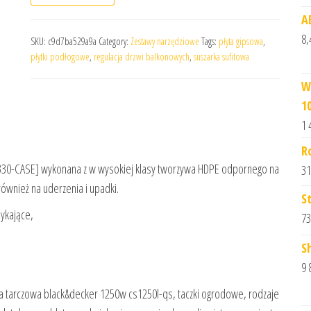
A
8,
SKU:
c9d7ba529a9a
Category:
Zestawy narzędziowe
Tags:
płyta gipsowa
,
płytki podłogowe
,
regulacja drzwi balkonowych
,
suszarka sufitowa
W
1
1 
R
[S330-CASE] wykonana z w wysokiej klasy tworzywa HDPE odpornego na
31
również na uderzenia i upadki.
S
ykające,
73
S
9 
rka tarczowa black&decker 1250w cs1250l-qs, taczki ogrodowe, rodzaje