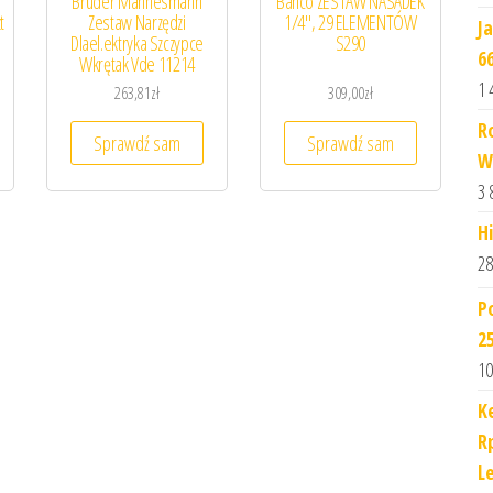
Brüder Mannesmann
Bahco ZESTAW NASADEK
t
Zestaw Narzędzi
1/4″, 29 ELEMENTÓW
J
Dlael.ektryka Szczypce
S290
6
Wkrętak Vde 11214
1 
263,81
zł
309,00
zł
R
Sprawdź sam
Sprawdź sam
W
3 
H
28
P
2
10
K
R
Le