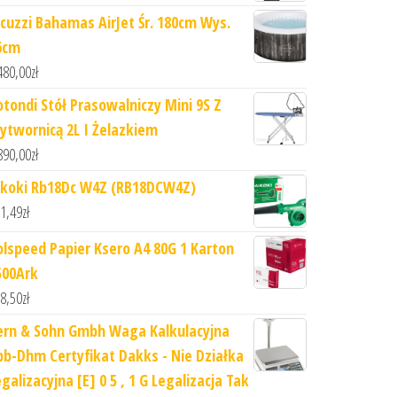
acuzzi Bahamas AirJet Śr. 180cm Wys.
6cm
480,00
zł
otondi Stół Prasowalniczy Mini 9S Z
ytwornicą 2L I Żelazkiem
890,00
zł
ikoki Rb18Dc W4Z (RB18DCW4Z)
1,49
zł
olspeed Papier Ksero A4 80G 1 Karton
500Ark
8,50
zł
ern & Sohn Gmbh Waga Kalkulacyjna
pb-Dhm Certyfikat Dakks - Nie Działka
galizacyjna [E] 0 5 , 1 G Legalizacja Tak