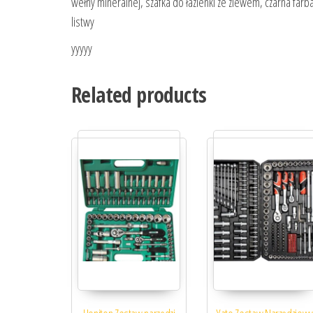
wełny mineralnej, szafka do łazienki ze zlewem, czarna farba
listwy
yyyyy
Related products