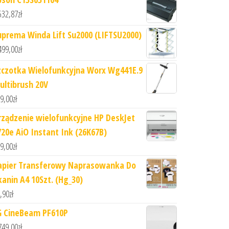
532,87
zł
uprema Winda Lift Su2000 (LIFTSU2000)
499,00
zł
zczotka Wielofunkcyjna Worx Wg441E.9
ultibrush 20V
9,00
zł
rządzenie wielofunkcyjne HP DeskJet
720e AiO Instant Ink (26K67B)
9,00
zł
apier Transferowy Naprasowanka Do
kanin A4 10Szt. (Hg_30)
,90
zł
G CineBeam PF610P
749,00
zł