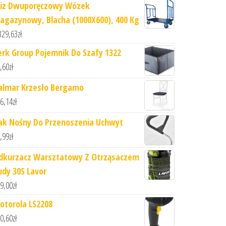
iz Dwuporęczowy Wózek
agazynowy, Blacha (1000X600), 400 Kg
329,63
zł
erk Group Pojemnik Do Szafy 1322
,60
zł
almar Krzesło Bergamo
6,14
zł
ak Nośny Do Przenoszenia Uchwyt
,99
zł
dkurzacz Warsztatowy Z Otrząsaczem
udy 30S Lavor
9,00
zł
otorola LS2208
0,60
zł