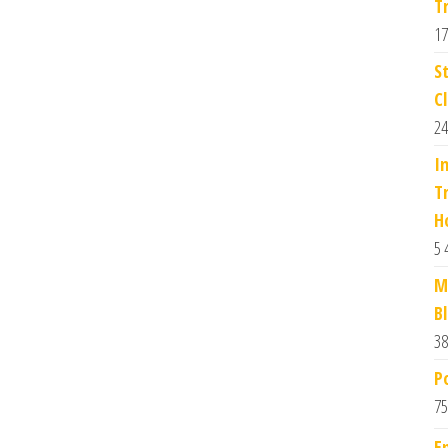
T
17
S
Cl
24
I
T
H
5 
M
B
38
P
75
E