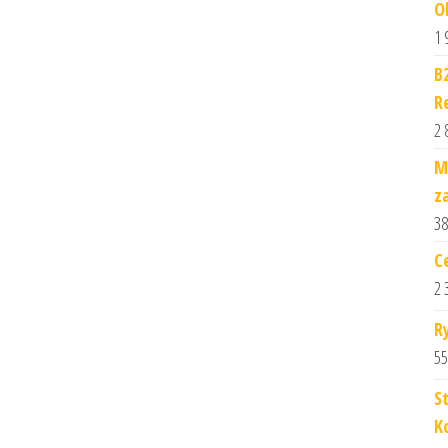
O
1 
B
R
2 
M
z
38
C
2 
R
55
S
K