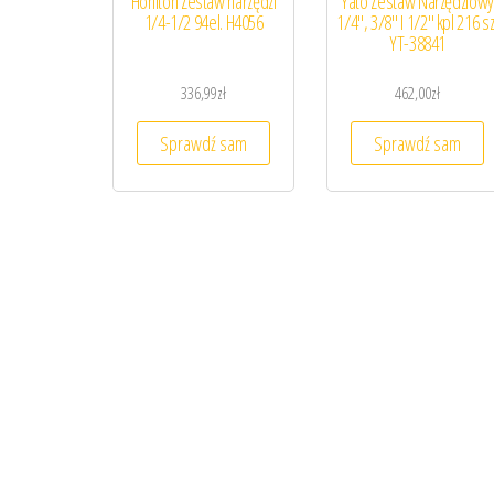
Honiton Zestaw narzędzi
Yato Zestaw Narzędziowy
1/4-1/2 94el. H4056
1/4″, 3/8″ I 1/2″ kpl 216 sz
YT-38841
336,99
zł
462,00
zł
Sprawdź sam
Sprawdź sam