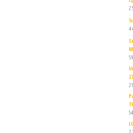
2 
S
4 
S
M
59
U
2
21
P
T
54
L
2 