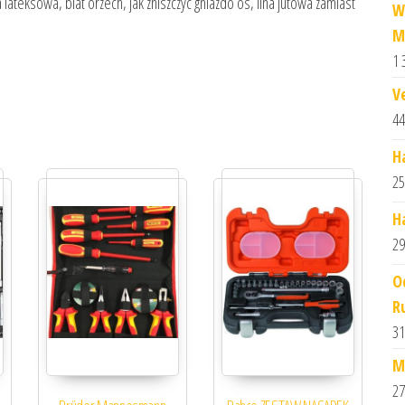
 lateksowa, blat orzech, jak zniszczyc gniazdo os, lina jutowa zamiast
W
M
1 
V
44
H
25
H
29
O
R
31
M
27