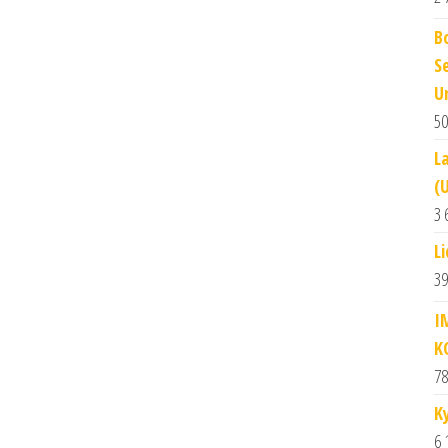
B
S
U
50
L
(
3 
L
39
I
K
78
K
6 