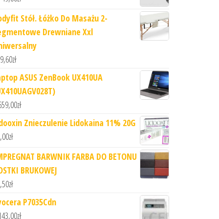
odyfit Stół. Łóżko Do Masażu 2-
egmentowe Drewniane Xxl
niwersalny
9,60
zł
aptop ASUS ZenBook UX410UA
UX410UAGV028T)
659,00
zł
idooxin Znieczulenie Lidokaina 11% 20G
,00
zł
MPREGNAT BARWNIK FARBA DO BETONU
OSTKI BRUKOWEJ
,50
zł
yocera P7035Cdn
143,00
zł