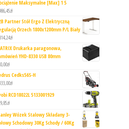
bciążenie Maksymalne [Max] 1 5
986,45
zł
2B Partner Stół Ergo Z Elektryczną
egulacją Orzech 1800x1200mm P/L Biały
814,24
zł
ATRIX Drukarka paragonowa,
amówień YHD-8330 USB 80mm
0,00
zł
edrus Cedks56S-H
333,00
zł
yobi RCD18022L 5133001929
9,85
zł
tanley Wózek Stalowy Składany 3-
ołowy Schodowy 30Kg Schody / 60Kg