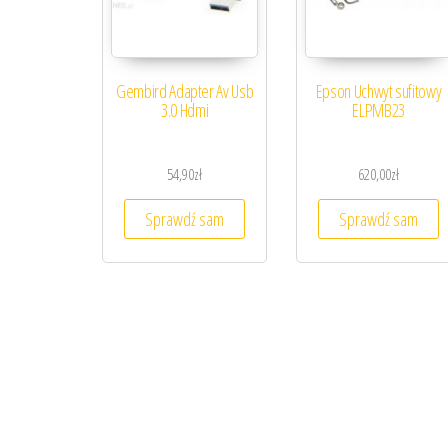
Gembird Adapter Av Usb
Epson Uchwyt sufitowy
3.0 Hdmi
ELPMB23
54,90
zł
620,00
zł
Sprawdź sam
Sprawdź sam