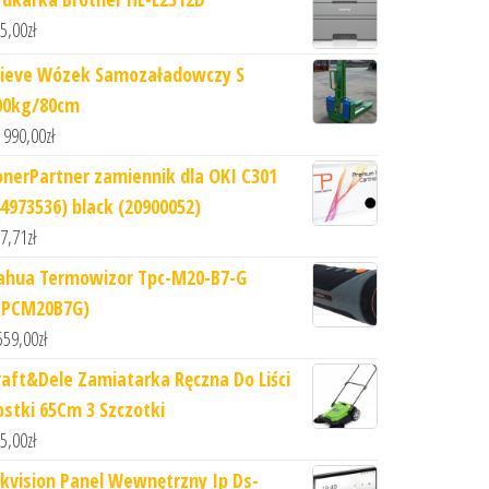
5,00
zł
ieve Wózek Samozaładowczy S
00kg/80cm
 990,00
zł
onerPartner zamiennik dla OKI C301
44973536) black (20900052)
7,71
zł
ahua Termowizor Tpc-M20-B7-G
TPCM20B7G)
559,00
zł
raft&Dele Zamiatarka Ręczna Do Liści
ostki 65Cm 3 Szczotki
5,00
zł
ikvision Panel Wewnętrzny Ip Ds-