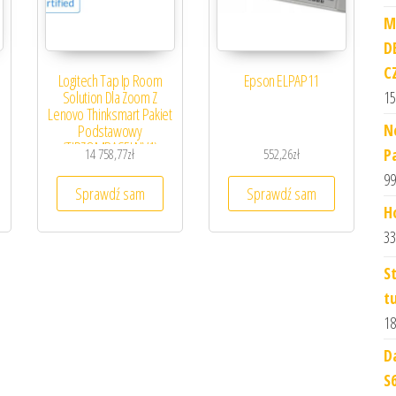
M
D
C
Logitech Tap Ip Room
Epson ELPAP11
Solution Dla Zoom Z
15
Lenovo Thinksmart Pakiet
N
Podstawowy
(TIPZOMBASELNV1)
P
14 758,77
zł
552,26
zł
99
Sprawdź sam
Sprawdź sam
H
33
S
t
18
D
S