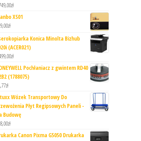
749,00
zł
anbo XS01
9,00
zł
serokopiarka Konica Minolta Bizhub
020i (ACER021)
499,00
zł
ONEYWELL Pochłaniacz z gwintem RD40
2B2 (1788075)
,77
zł
ituxx Wózek Transportowy Do
rzewożenia Płyt Regipsowych Paneli -
a Budowę
8,00
zł
rukarka Canon Pixma G5050 Drukarka