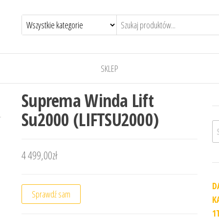
SKLEP
Suprema Winda Lift
Su2000 (LIFTSU2000)
Sz
4 499,00
zł
D
Sprawdź sam
K
1