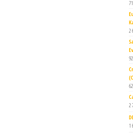
71
E
K
2 
S
E
92
C
(
62
C
2 
D
1 