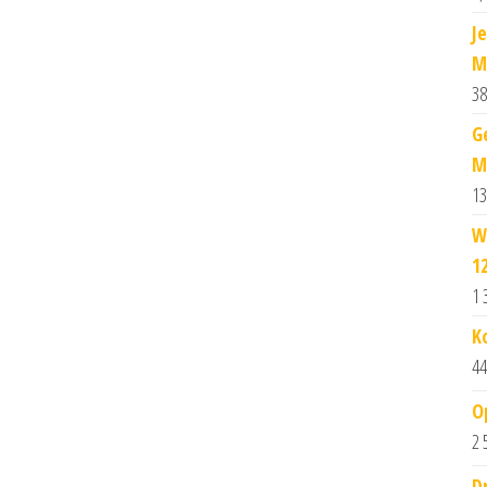
J
M
38
G
M
13
W
1
1 
K
44
O
2 
D