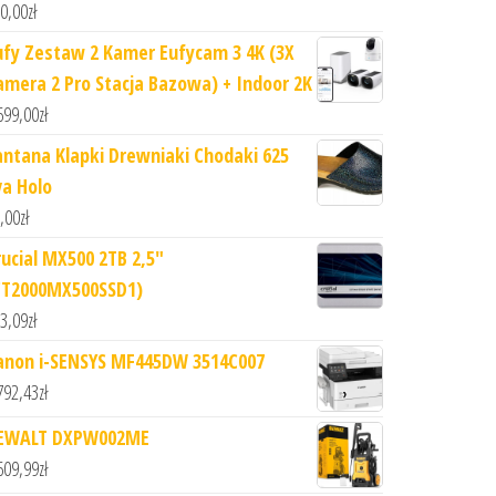
0,00
zł
ufy Zestaw 2 Kamer Eufycam 3 4K (3X
amera 2 Pro Stacja Bazowa) + Indoor 2K
699,00
zł
antana Klapki Drewniaki Chodaki 625
va Holo
,00
zł
rucial MX500 2TB 2,5"
CT2000MX500SSD1)
3,09
zł
anon i-SENSYS MF445DW 3514C007
792,43
zł
EWALT DXPW002ME
609,99
zł