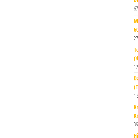
67
M
6
27
T
(
12
D
(
1 
K
K
39
H