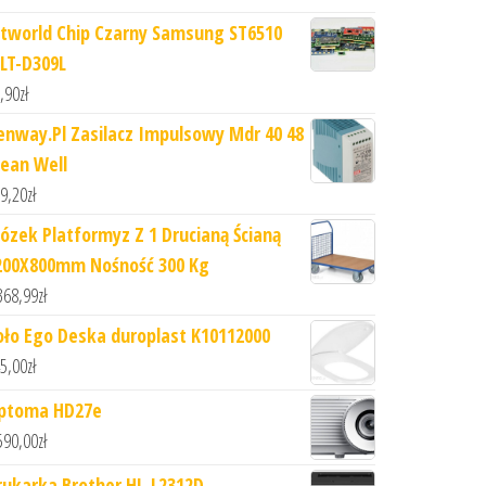
etworld Chip Czarny Samsung ST6510
LT-D309L
,90
zł
enway.Pl Zasilacz Impulsowy Mdr 40 48
ean Well
9,20
zł
ózek Platformyz Z 1 Drucianą Ścianą
200X800mm Nośność 300 Kg
368,99
zł
oło Ego Deska duroplast K10112000
5,00
zł
ptoma HD27e
590,00
zł
rukarka Brother HL-L2312D