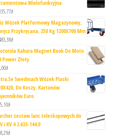
tramentowa Wielofunkcyjna
135,77
zł
iz Wózek Platformowy Magazynowy,
oręcz Przykręcana, 250 Kg 1200X700 Mm
483,38
zł
otorola Kabura Magnet Book Do Moto
9 Power Złoty
,00
zł
ntra.Se Swedmach Wózek Plaski
20X420, Do Koszy, Kartonów
ojemników Euro
5,10
zł
archer zestaw lanc teleskopowych do
 i KV 4 2.633-144.0
8,29
zł