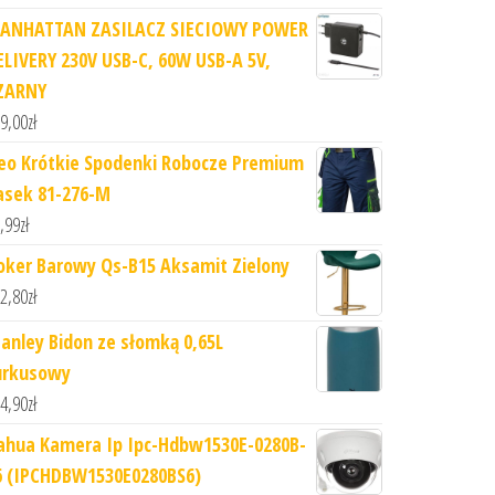
ANHATTAN ZASILACZ SIECIOWY POWER
ELIVERY 230V USB-C, 60W USB-A 5V,
ZARNY
9,00
zł
eo Krótkie Spodenki Robocze Premium
asek 81-276-M
,99
zł
oker Barowy Qs-B15 Aksamit Zielony
2,80
zł
tanley Bidon ze słomką 0,65L
urkusowy
4,90
zł
ahua Kamera Ip Ipc-Hdbw1530E-0280B-
6 (IPCHDBW1530E0280BS6)