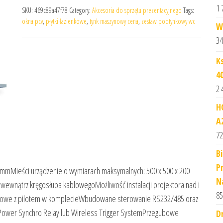
1 
SKU:
469c89a47f78
Category:
Akcesoria do sprzętu prezentacyjnego
Tags:
okna pcv
,
płytki łazienkowe
,
tynk maszynowy cena
,
zestaw podtynkowy wc
W
34
K
4
2 
H
A
72
B
P
Mieści urządzenie o wymiarach maksymalnych: 500 x 500 x 200
N
nątrz kręgosłupa kablowegoMożliwość instalacji projektora nad i
85
adiowe z pilotem w komplecieWbudowane sterowanie RS232/485 oraz
Power Synchro Relay lub Wireless Trigger SystemPrzegubowe
D