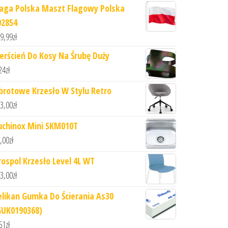
laga Polska Maszt Flagowy Polska
02854
9,99
zł
ierścień Do Kosy Na Śrubę Duży
24
zł
brotowe Krzesło W Stylu Retro
3,00
zł
uchinox Mini SKM010T
,00
zł
rospol Krzesło Level 4L WT
3,00
zł
elikan Gumka Do Ścierania As30
GUK0190368)
61
zł