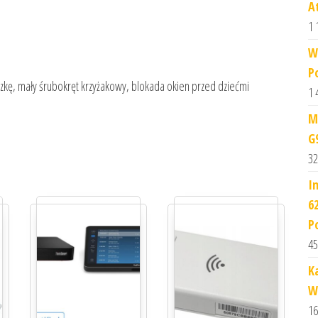
A
1 
W
P
ę, mały śrubokręt krzyżakowy, blokada okien przed dziećmi
1 
M
G
32
I
6
P
45
K
WV
16