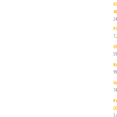
F
4
24
P
7,
O
59
K
99
G
74
P
(
3,