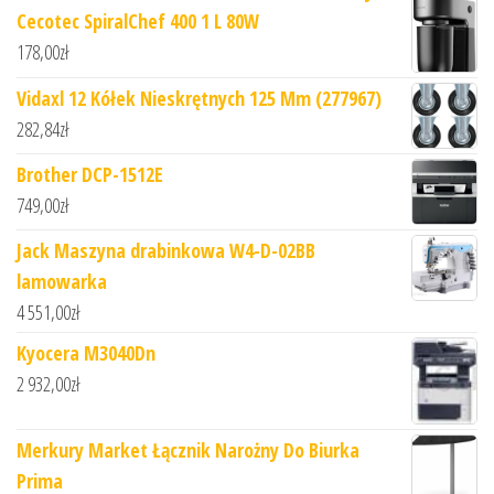
Cecotec SpiralChef 400 1 L 80W
178,00
zł
Vidaxl 12 Kółek Nieskrętnych 125 Mm (277967)
282,84
zł
Brother DCP-1512E
749,00
zł
Jack Maszyna drabinkowa W4-D-02BB
lamowarka
4 551,00
zł
Kyocera M3040Dn
2 932,00
zł
Merkury Market Łącznik Narożny Do Biurka
Prima