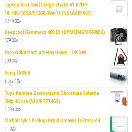
Laptop Acer Swift Edge SFA16-41-R7N9
16"/R5/16GB/512GB/Win11 (NXKAAEP003)
6 349,00
zł
Deepcool Gammaxx 400 EX (DPMCH4GMX400EX)
179,00
zł
Yato Odkurzacz przemysłowy - 1400 W.
399,00
zł
Benq Tk850I
6 952,19
zł
Tuya Kamera Zewnętrzna Obrotowa Solarna
2Mp 4G Lte (VIDIPTZT4GS)
1 099,00
zł
Michalczyk I Prokop Druki Umowa O Pracę A4
11,02
zł