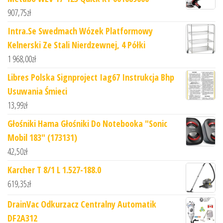
907,75
zł
Intra.Se Swedmach Wózek Platformowy
Kelnerski Ze Stali Nierdzewnej, 4 Półki
1 968,00
zł
Libres Polska Signproject Iag67 Instrukcja Bhp
Usuwania Śmieci
13,99
zł
Głośniki Hama Głośniki Do Notebooka "Sonic
Mobil 183" (173131)
42,50
zł
Karcher T 8/1 L 1.527-188.0
619,35
zł
DrainVac Odkurzacz Centralny Automatik
DF2A312