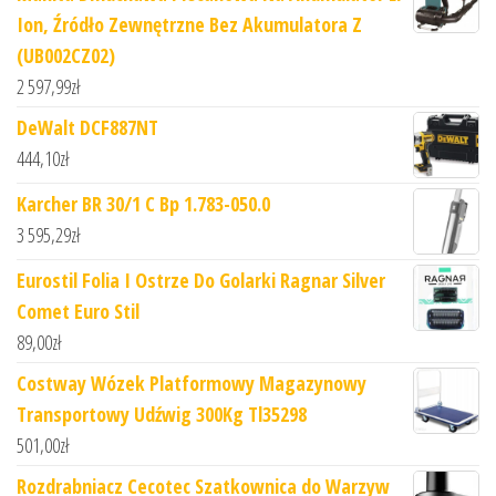
Ion, Źródło Zewnętrzne Bez Akumulatora Z
(UB002CZ02)
2 597,99
zł
DeWalt DCF887NT
444,10
zł
Karcher BR 30/1 C Bp 1.783-050.0
3 595,29
zł
Eurostil Folia I Ostrze Do Golarki Ragnar Silver
Comet Euro Stil
89,00
zł
Costway Wózek Platformowy Magazynowy
Transportowy Udźwig 300Kg Tl35298
501,00
zł
Rozdrabniacz Cecotec Szatkownica do Warzyw