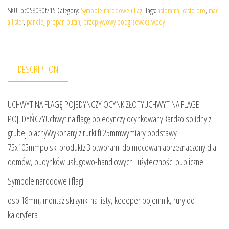
SKU:
bc058030f715
Category:
Symbole narodowe i flagi
Tags:
astorama
,
casto pro
,
mac
allister
,
panele
,
propan butan
,
przepływowy podgrzewacz wody
DESCRIPTION
UCHWYT NA FLAGĘ POJEDYNCZY OCYNK ZŁOTYUCHWYT NA FLAGE
POJEDYŃCZYUchwyt na flagę pojedynczy ocynkowanyBardzo solidny z
grubej blachyWykonany z rurki fi 25mmwymiary podstawy
75x105mmpolski produktz 3 otworami do mocowaniaprzeznaczony dla
domów, budynków usługowo-handlowych i użyteczności publicznej
Symbole narodowe i flagi
osb 18mm, montaż skrzynki na listy, keeeper pojemnik, rury do
kaloryfera