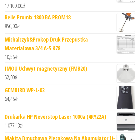
17 100,00
zł
Belle Promix 1800 BA PROM18
850,00
zł
Michalczyk&Prokop Druk Przepustka
Materiałowa 3/4 A-5 K78
10,56
zł
IMOU Uchwyt magnetyczny (FMB20)
52,00
zł
GEMBIRD WP-L-02
64,46
zł
Drukarka HP Neverstop Laser 1000a (4RY22A)
1 077,13
zł
Makita Dmuchawa Plecakowa Na Akumulator Li-