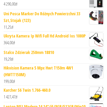
4 290,00
zł
Uni Posca Marker Do Różnych Powierzchni 33
Szt,Stojak (123)
11,25
zł
Ukryta Kamera Ip Wifi Full Hd Android Ios 1080P
364,00
zł
Stalco Zdzierak 250mm 18810
19,29
zł
Hikvision Kamera 5 Mpx Hwt T150m 4W1
(HWTT150M)
199,00
zł
Karcher S6 Twin 1.766-460.0
1 427,47
zł
Laptop MSI Modern 14 14"/i5/8GB/512GB/Win10