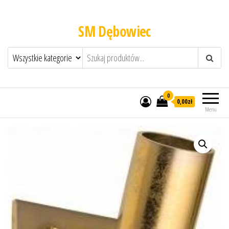
SM Dębowiec
0
0,00zł
Menu