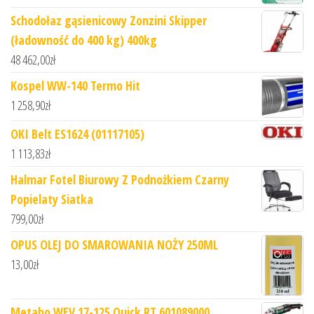
Schodołaz gąsienicowy Zonzini Skipper
(ładowność do 400 kg) 400kg
48 462,00
zł
Kospel WW-140 Termo Hit
1 258,90
zł
OKI Belt ES1624 (01117105)
1 113,83
zł
Halmar Fotel Biurowy Z Podnożkiem Czarny
Popielaty Siatka
799,00
zł
OPUS OLEJ DO SMAROWANIA NOŻY 250ML
13,00
zł
Metabo WEV 17-125 Quick RT 601089000