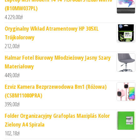
(B10MW037PL)
4 229,00
zł
Oryginalny Wkład Atramentowy HP 305XL
Trójkolorowy
212,00
zł
Halmar Fotel Biurowy Młodzieżowy Jasny Szary
Materiałowy
449,00
zł
Ezviz Kamera Bezprzewodowa Bm1 (Różowa)
(CSBM11080PRA)
399,00
zł
Folder Organizacyjny Grafoplas Maxiplás Kolor
Zielony A4 Spirala
102,18
zł