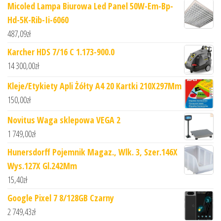
Micoled Lampa Biurowa Led Panel 50W-Em-Bp-
Hd-5K-Rib-Ii-6060
487,09
zł
Karcher HDS 7/16 C 1.173-900.0
14 300,00
zł
Kleje/Etykiety Apli Żółty A4 20 Kartki 210X297Mm
150,00
zł
Novitus Waga sklepowa VEGA 2
1 749,00
zł
Hunersdorff Pojemnik Magaz., Wlk. 3, Szer.146X
Wys.127X Gl.242Mm
15,40
zł
Google Pixel 7 8/128GB Czarny
2 749,43
zł