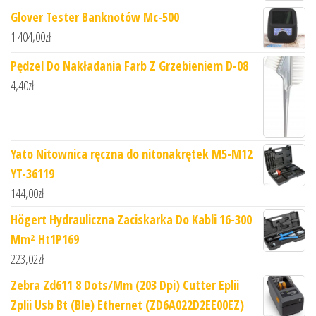
Glover Tester Banknotów Mc-500
1 404,00
zł
Pędzel Do Nakładania Farb Z Grzebieniem D-08
4,40
zł
Yato Nitownica ręczna do nitonakrętek M5-M12
YT-36119
144,00
zł
Högert Hydrauliczna Zaciskarka Do Kabli 16-300
Mm² Ht1P169
223,02
zł
Zebra Zd611 8 Dots/Mm (203 Dpi) Cutter Eplii
Zplii Usb Bt (Ble) Ethernet (ZD6A022D2EE00EZ)