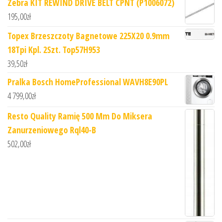
Zebra KIT REWIND DRIVE BELT CPNT (P1006072)
195,00
zł
Topex Brzeszczoty Bagnetowe 225X20 0.9mm
18Tpi Kpl. 2Szt. Top57H953
39,50
zł
Pralka Bosch HomeProfessional WAVH8E90PL
4 799,00
zł
Resto Quality Ramię 500 Mm Do Miksera
Zanurzeniowego Rql40-B
502,00
zł