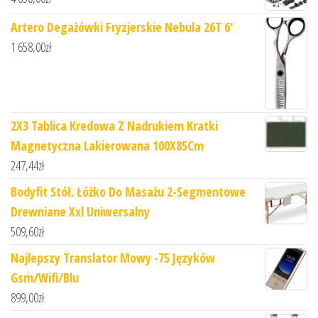
Artero Degażówki Fryzjerskie Nebula 26T 6'
1 658,00
zł
2X3 Tablica Kredowa Z Nadrukiem Kratki
Magnetyczna Lakierowana 100X85Cm
247,44
zł
Bodyfit Stół. Łóżko Do Masażu 2-Segmentowe
Drewniane Xxl Uniwersalny
509,60
zł
Najlepszy Translator Mowy -75 Języków
Gsm/Wifi/Blu
899,00
zł