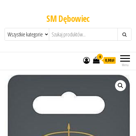
SM Dębowiec
0
0,00zł
Menu