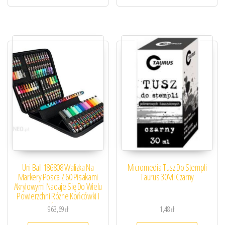
Uni Ball 186808 Walizka Na
Micromedia Tusz Do Stempli
Markery Posca Z 60 Pisakami
Taurus 30Ml Czarny
Akrylowymi Nadaje Się Do Wielu
Powierzchni Różne Końcówki I
Kolory
963,69
zł
1,48
zł