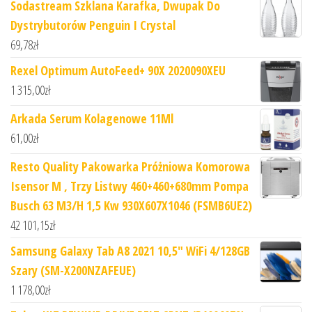
Sodastream Szklana Karafka, Dwupak Do
Dystrybutorów Penguin I Crystal
69,78
zł
Rexel Optimum AutoFeed+ 90X 2020090XEU
1 315,00
zł
Arkada Serum Kolagenowe 11Ml
61,00
zł
Resto Quality Pakowarka Próżniowa Komorowa
Isensor M , Trzy Listwy 460+460+680mm Pompa
Busch 63 M3/H 1,5 Kw 930X607X1046 (FSMB6UE2)
42 101,15
zł
Samsung Galaxy Tab A8 2021 10,5" WiFi 4/128GB
Szary (SM-X200NZAFEUE)
1 178,00
zł