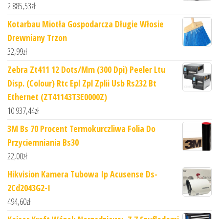
2 885,53
zł
Kotarbau Miotła Gospodarcza Długie Włosie
Drewniany Trzon
32,99
zł
Zebra Zt411 12 Dots/Mm (300 Dpi) Peeler Ltu
Disp. (Colour) Rtc Epl Zpl Zplii Usb Rs232 Bt
Ethernet (ZT41143T3E0000Z)
10 937,44
zł
3M Bs 70 Procent Termokurczliwa Folia Do
Przyciemniania Bs30
22,00
zł
Hikvision Kamera Tubowa Ip Acusense Ds-
2Cd2043G2-I
494,60
zł