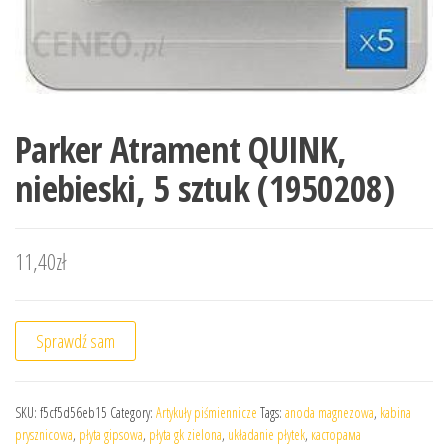
Parker Atrament QUINK,
niebieski, 5 sztuk (1950208)
11,40
zł
Sprawdź sam
SKU:
f5cf5d56eb15
Category:
Artykuły piśmiennicze
Tags:
anoda magnezowa
,
kabina
prysznicowa
,
płyta gipsowa
,
płyta gk zielona
,
układanie płytek
,
касторама