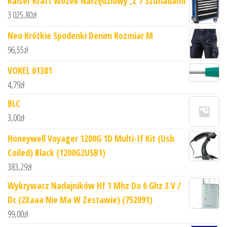
Kaiser Kraft Wózek Narzędziowy ,Z 7 Szufladami
3 025,80
zł
Neo Krótkie Spodenki Denim Rozmiar M
96,55
zł
VOREL 61381
4,79
zł
BLC
3,00
zł
Honeywell Voyager 1200G 1D Multi-If Kit (Usb
Coiled) Black (1200G2USB1)
383,29
zł
Wykrywacz Nadajników Hf 1 Mhz Do 6 Ghz 3 V /
Dc (2Xaaa Nie Ma W Zestawie) (752091)
99,00
zł