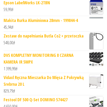
Epson LabelWorks LK-2TBN
59,99
zł
Makita Rurka Aluminiowa 28mm - 199844-4
45,94
zł
Zestaw do napełniania Butla Co2 + przetoczka
548,00
zł
DVS KOMPLETNY MONITORING 8 CZARNA
KAMERA IR 5MPX
1 399,99
zł
Vidaxl Ręczna Mieszarka Do Mięsa Z Pokrywką
Srebrna 20 L
829,79
zł
Festool DF 500 Q-Set DOMINO 574427
4 650,00
zł