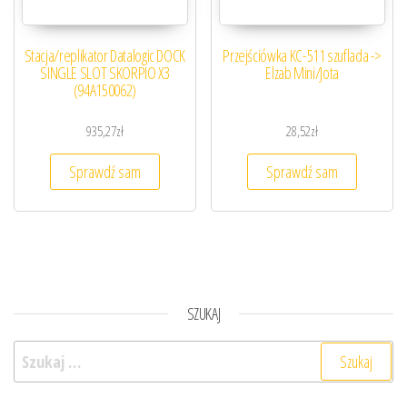
Stacja/replikator Datalogic DOCK
Przejściówka KC-511 szuflada ->
SINGLE SLOT SKORPIO X3
Elzab Mini/Jota
(94A150062)
935,27
zł
28,52
zł
Sprawdź sam
Sprawdź sam
SZUKAJ
Szukaj: