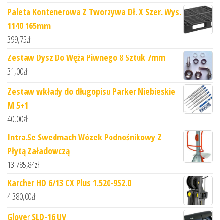
Paleta Kontenerowa Z Tworzywa Dł. X Szer. Wys.
1140 165mm
399,75
zł
Zestaw Dysz Do Węża Piwnego 8 Sztuk 7mm
31,00
zł
Zestaw wkłady do długopisu Parker Niebieskie
M 5+1
40,00
zł
Intra.Se Swedmach Wózek Podnośnikowy Z
Płytą Załadowczą
13 785,84
zł
Karcher HD 6/13 CX Plus 1.520-952.0
4 380,00
zł
Glover SLD-16 UV