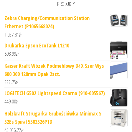
PRODUKTY
Zebra Charging/Communication Station
Ethernet (P1065668024)
1 057,81
zł
Drukarka Epson EcoTank L1210
698,99
zł
Kaiser Kraft Wózek Podmeblowy Dł X Szer Wys
600 300 120mm Opak 2szt.
522,75
zł
LOGITECH G502 Lightspeed Czarna (910-005567)
449,00
zł
Holzkraft Strugarka Grubościówka Minimax S
52Es Spiral 5503526P1D
45 016,77
zł