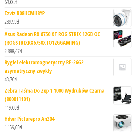
69,00
zł
Ezviz B08HCMH8YP
289,99
zł
Asus Radeon RX 6750 XT ROG STRIX 12GB OC
(ROGSTRIXRX6750XTO12GGAMING)
2 888,47
zł
Rygiel elektromagnetyczny RE-26G2
asymetryczny zwykły
43,70
zł
Zebra Taśma Do Zxp 1 1000 Wydruków Czarna
(800011101)
119,00
zł
Hdwr Picturepro An304
1 159,00
zł