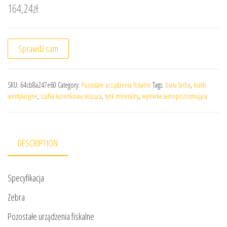
164,24
zł
Sprawdź sam
SKU:
64cb8a247e60
Category:
Pozostałe urządzenia fiskalne
Tags:
biała farba
,
kratki
wentylacyjne
,
szafka łazienkowa wisząca
,
tynk mineralny
,
wylewka samopoziomująca
DESCRIPTION
Specyfikacja
Zebra
Pozostałe urządzenia fiskalne