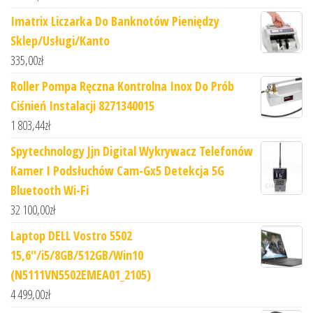
Imatrix Liczarka Do Banknotów Pieniędzy
Sklep/Usługi/Kanto
335,00
zł
Roller Pompa Ręczna Kontrolna Inox Do Prób
Ciśnień Instalacji 8271340015
1 803,44
zł
Spytechnology Jjn Digital Wykrywacz Telefonów
Kamer I Podsłuchów Cam-Gx5 Detekcja 5G
Bluetooth Wi-Fi
32 100,00
zł
Laptop DELL Vostro 5502
15,6"/i5/8GB/512GB/Win10
(N5111VN5502EMEA01_2105)
4 499,00
zł