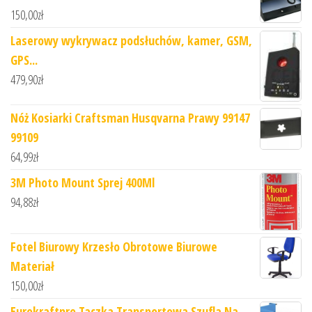
150,00
zł
Laserowy wykrywacz podsłuchów, kamer, GSM,
GPS...
479,90
zł
Nóż Kosiarki Craftsman Husqvarna Prawy 99147
99109
64,99
zł
3M Photo Mount Sprej 400Ml
94,88
zł
Fotel Biurowy Krzesło Obrotowe Biurowe
Materiał
150,00
zł
Eurokraftpro Taczka Transportowa Szufla Na