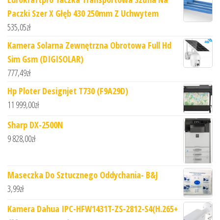
Paczki Szer X Głęb 430 250mm Z Uchwytem
535,05
zł
Kamera Solarna Zewnętrzna Obrotowa Full Hd
Sim Gsm (DIGISOLAR)
777,49
zł
Hp Ploter Designjet T730 (F9A29D)
11 999,00
zł
Sharp DX-2500N
9 828,00
zł
Maseczka Do Sztucznego Oddychania- B&J
3,99
zł
Kamera Dahua IPC-HFW1431T-ZS-2812-S4(H.265+