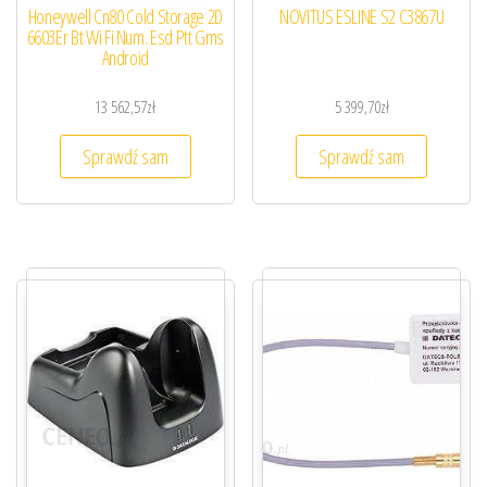
Honeywell Cn80 Cold Storage 2D
NOVITUS ESLINE S2 C3867U
6603Er Bt Wi Fi Num. Esd Ptt Gms
Android
13 562,57
zł
5 399,70
zł
Sprawdź sam
Sprawdź sam