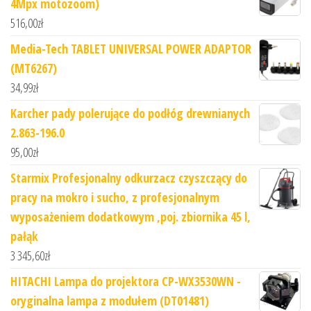
4Mpx motozoom)
516,00
zł
Media-Tech TABLET UNIVERSAL POWER ADAPTOR
(MT6267)
34,99
zł
Karcher pady polerujące do podłóg drewnianych
2.863-196.0
95,00
zł
Starmix Profesjonalny odkurzacz czyszczący do
pracy na mokro i sucho, z profesjonalnym
wyposażeniem dodatkowym ,poj. zbiornika 45 l,
pałąk
3 345,60
zł
HITACHI Lampa do projektora CP-WX3530WN -
oryginalna lampa z modułem (DT01481)