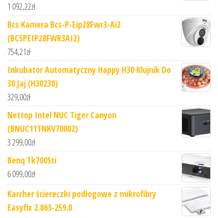
1 092,22
zł
Bcs Kamera Bcs-P-Eip28Fwr3-Ai2
(BCSPEIP28FWR3AI2)
754,21
zł
Inkubator Automatyczny Happy H30 Klujnik Do
30 Jaj (H30230)
329,00
zł
Nettop Intel NUC Tiger Canyon
(BNUC11TNKV70002)
3 299,00
zł
Benq Tk700Sti
6 099,00
zł
Karcher ściereczki podłogowe z mikrofibry
Easyfix 2.863-259.0