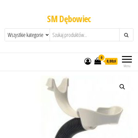
SM Dębowiec
0
0,00zł
Menu