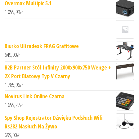
Overmax Multipic 5.1
1 059,99
zł
Biurko Ultradesk FRAG Grafitowe
649,00
zł
B2B Partner Stół Infinity 2000x900x750 Wenge +
2X Port Blatowy Typ V Czarny
1 785,96
zł
Novitus Link Online Czarna
1 659,27
zł
Spy Shop Rejestrator Dźwięku Podsłuch Wifi
Rs282 Nasłuch Na Żywo
699,00
zł