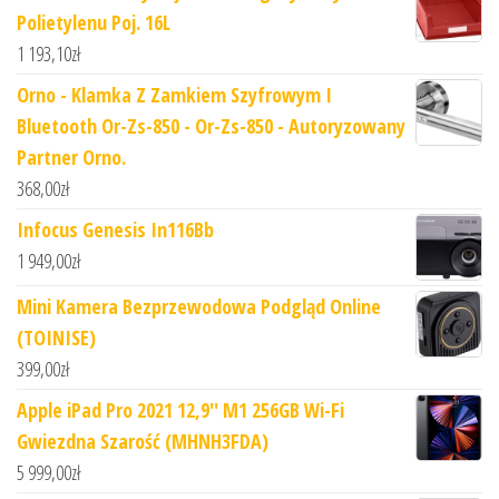
Polietylenu Poj. 16L
1 193,10
zł
Orno - Klamka Z Zamkiem Szyfrowym I
Bluetooth Or-Zs-850 - Or-Zs-850 - Autoryzowany
Partner Orno.
368,00
zł
Infocus Genesis In116Bb
1 949,00
zł
Mini Kamera Bezprzewodowa Podgląd Online
(TOINISE)
399,00
zł
Apple iPad Pro 2021 12,9'' M1 256GB Wi-Fi
Gwiezdna Szarość (MHNH3FDA)
5 999,00
zł