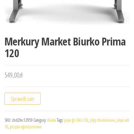
Merkury Market Biurko Prima
120
549,00
zł
Sprawdź sam
SKU:
cbd2fec12959
Category:
Biurka
Tags:
plyta gk 260x120
,
plyty chodnikowe
,
płyta osb
18
,
przęsła ogrodzeniowe