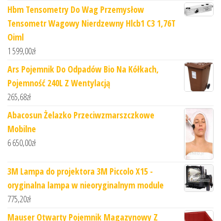
Hbm Tensometry Do Wag Przemysłow
Tensometr Wagowy Nierdzewny Hlcb1 C3 1,76T
Oiml
1 599,00
zł
Ars Pojemnik Do Odpadów Bio Na Kółkach,
Pojemność 240L Z Wentylacją
265,68
zł
Abacosun Żelazko Przeciwzmarszczkowe
Mobilne
6 650,00
zł
3M Lampa do projektora 3M Piccolo X15 -
oryginalna lampa w nieoryginalnym module
775,20
zł
Mauser Otwarty Pojemnik Magazynowy Z