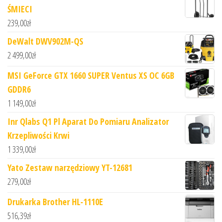
ŚMIECI
239,00
zł
DeWalt DWV902M-QS
2 499,00
zł
MSI GeForce GTX 1660 SUPER Ventus XS OC 6GB
GDDR6
1 149,00
zł
Inr Qlabs Q1 Pl Aparat Do Pomiaru Analizator
Krzepliwości Krwi
1 339,00
zł
Yato Zestaw narzędziowy YT-12681
279,00
zł
Drukarka Brother HL-1110E
516,39
zł