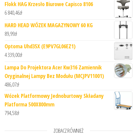
Flokk HAG Krzesło Biurowe Capisco 8106
6 840,46
zł
HARD HEAD WÓZEK MAGAZYNOWY 60 KG
89,99
zł
Optoma Uhd35X (E9PV7GL06EZ1)
4 339,00
zł
Lampa Do Projektora Acer Kw316 Zamiennik
Oryginalnej Lampy Bez Modułu (MCJPV11001)
486,07
zł
Wózek Platformowy Jednoburtowy Składany
Platforma 500X800mm
794,58
zł
ZOBACZ RÓWNIEŻ