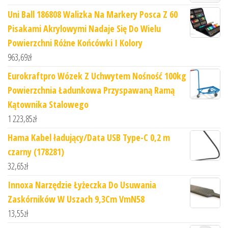
Uni Ball 186808 Walizka Na Markery Posca Z 60
Pisakami Akrylowymi Nadaje Się Do Wielu
Powierzchni Różne Końcówki I Kolory
963,69
zł
Eurokraftpro Wózek Z Uchwytem Nośność 100kg
Powierzchnia Ładunkowa Przyspawaną Ramą
Kątownika Stalowego
1 223,85
zł
Hama Kabel ładujący/Data USB Type-C 0,2 m
czarny (178281)
32,65
zł
Innoxa Narzędzie Łyżeczka Do Usuwania
Zaskórników W Uszach 9,3Cm VmN58
13,55
zł