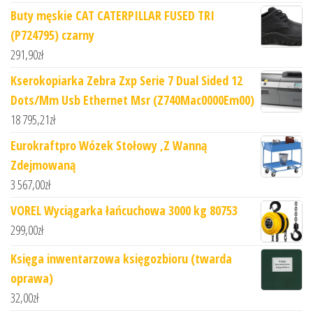
Buty męskie CAT CATERPILLAR FUSED TRI
(P724795) czarny
291,90
zł
Kserokopiarka Zebra Zxp Serie 7 Dual Sided 12
Dots/Mm Usb Ethernet Msr (Z740Mac0000Em00)
18 795,21
zł
Eurokraftpro Wózek Stołowy ,Z Wanną
Zdejmowaną
3 567,00
zł
VOREL Wyciągarka łańcuchowa 3000 kg 80753
299,00
zł
Księga inwentarzowa księgozbioru (twarda
oprawa)
32,00
zł