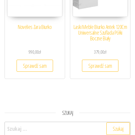
Novelies Zara Biurko
Laski Meble Biurko Antek 120Cm
Uniwersalne Szuflada Półki
Boczne Biały
990,00
zł
379,00
zł
Sprawdź sam
Sprawdź sam
SZUKAJ
Szukaj: