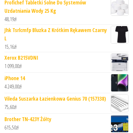
Profichef Tabletki Solne Do Systemów
Uzdatniania Wody 25 Kg
48,19
zł
Jhk Tsrlcmfp Bluzka Z Krótkim Rękawem Czarny
L
15,16
zł
Xerox B215VDNI
1 099,00
zł
iPhone 14
4 249,00
zł
Vileda Suszarka Łazienkowa Genius 70 (157338)
75,60
zł
Brother TN-423Y Żółty
615,50
zł