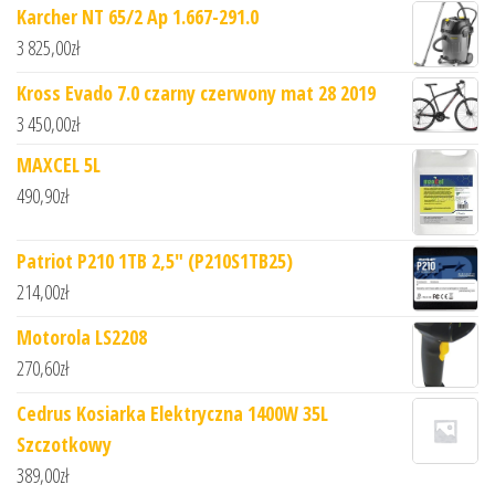
Karcher NT 65/2 Ap 1.667-291.0
3 825,00
zł
Kross Evado 7.0 czarny czerwony mat 28 2019
3 450,00
zł
MAXCEL 5L
490,90
zł
Patriot P210 1TB 2,5" (P210S1TB25)
214,00
zł
Motorola LS2208
270,60
zł
Cedrus Kosiarka Elektryczna 1400W 35L
Szczotkowy
389,00
zł