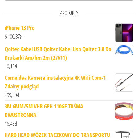
PRODUKTY
iPhone 13 Pro
6 100,87
zł
Qoltec Kabel USB Qoltec Kabel Usb Qoltec 3.0 Do
Drukarki Am/bm 2m (27611)
10,15
zł
Comeidea Kamera instalacyjna 4K WiFi Com-1
Zdalny podgląd
399,00
zł
3M 6MM/5M VHB GPH 110GF TAŚMA
DWUSTRONNA
16,46
zł
HARD HEAD WÓZEK TACZKOWY DO TRANSPORTU