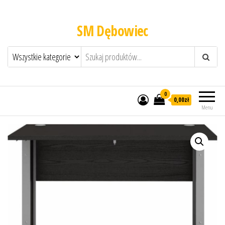
SM Dębowiec
0
0,00zł
Menu