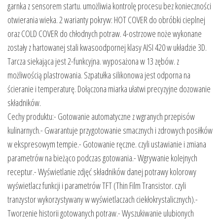
garnka z sensorem startu. umożliwia kontrolę procesu bez konieczności
otwierania wieka. 2 warianty pokryw: HOT COVER do obróbki cieplnej
oraz COLD COVER do chłodnych potraw. 4-ostrzowe noże wykonane
zostały z hartowanej stali kwasoodpornej klasy AISI 420 w układzie 3D.
Tarcza siekająca jest 2-funkcyjna. wyposażona w 13 zębów. z
możliwością plastrowania. Szpatułka silikonowa jest odporna na
ścieranie i temperaturę. Dołączona miarka ułatwi precyzyjne dozowanie
składników.
Cechy produktu:- Gotowanie automatyczne z wgranych przepisów
kulinarnych.- Gwarantuje przygotowanie smacznych i zdrowych posiłków
w ekspresowym tempie.- Gotowanie ręczne. czyli ustawianie i zmiana
parametrów na bieżąco podczas gotowania.- Wgrywanie kolejnych
receptur.- Wyświetlanie zdjęć składników danej potrawy kolorowy
wyświetlacz funkcji i parametrów TFT (Thin Film Transistor. czyli
tranzystor wykorzystywany w wyświetlaczach ciekłokrystalicznych).-
Tworzenie historii gotowanych potraw.- Wyszukiwanie ulubionych