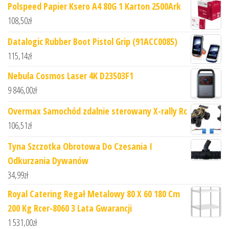
Polspeed Papier Ksero A4 80G 1 Karton 2500Ark
108,50
zł
Datalogic Rubber Boot Pistol Grip (91ACC0085)
115,14
zł
Nebula Cosmos Laser 4K D23503F1
9 846,00
zł
Overmax Samochód zdalnie sterowany X-rally Rc
106,51
zł
Tyna Szczotka Obrotowa Do Czesania I
Odkurzania Dywanów
34,99
zł
Royal Catering Regał Metalowy 80 X 60 180 Cm
200 Kg Rcer-8060 3 Lata Gwarancji
1 531,00
zł