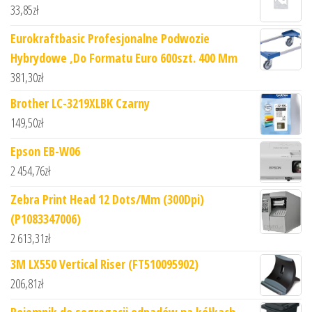
33,85
zł
Eurokraftbasic Profesjonalne Podwozie
Hybrydowe ,Do Formatu Euro 600szt. 400 Mm
381,30
zł
Brother LC-3219XLBK Czarny
149,50
zł
Epson EB-W06
2 454,76
zł
Zebra Print Head 12 Dots/Mm (300Dpi)
(P1083347006)
2 613,31
zł
3M LX550 Vertical Riser (FT510095902)
206,81
zł
Pojemnik do segregacji odpadów na kółkach