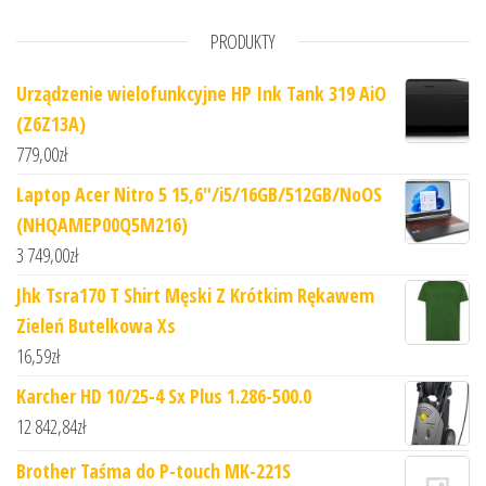
PRODUKTY
Urządzenie wielofunkcyjne HP Ink Tank 319 AiO
(Z6Z13A)
779,00
zł
Laptop Acer Nitro 5 15,6"/i5/16GB/512GB/NoOS
(NHQAMEP00Q5M216)
3 749,00
zł
Jhk Tsra170 T Shirt Męski Z Krótkim Rękawem
Zieleń Butelkowa Xs
16,59
zł
Karcher HD 10/25-4 Sx Plus 1.286-500.0
12 842,84
zł
Brother Taśma do P-touch MK-221S