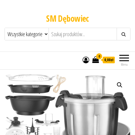
SM Dębowiec
0
0,00zł
Menu