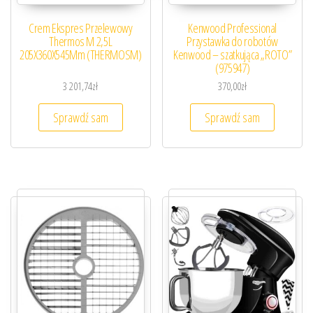
Crem Ekspres Przelewowy
Kenwood Professional
Thermos M 2,5L
Przystawka do robotów
205X360X545Mm (THERMOSM)
Kenwood – szatkująca „ROTO”
(975947)
3 201,74
zł
370,00
zł
Sprawdź sam
Sprawdź sam