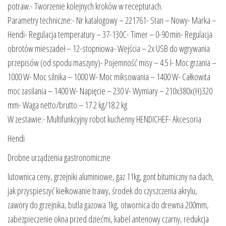
potraw.- Tworzenie kolejnych kroków w recepturach.
Parametry techniczne:- Nr katalogowy – 221761- Stan – Nowy- Marka –
Hendi- Regulacja temperatury – 37-130C- Timer – 0-90 min- Regulacja
obrotów mieszadeł – 12-stopniowa- Wejścia – 2x USB do wgrywania
przepisów (od spodu maszyny)- Pojemność misy – 4.5 l- Moc grzania –
1000 W- Moc silnika – 1000 W- Moc miksowania – 1400 W- Całkowita
moc zasilania – 1400 W- Napięcie – 230 V- Wymiary – 210x380x(H)320
mm- Waga netto/brutto – 17.2 kg/18.2 kg
W zestawie:- Multifunkcyjny robot kuchenny HENDICHEF- Akcesoria
Hendi
Drobne urządzenia gastronomiczne
lutownica ceny, grzejniki aluminiowe, gaz 11kg, gont bitumiczny na dach,
jak przyspieszyć kiełkowanie trawy, środek do czyszczenia akrylu,
zawory do grzejnika, butla gazowa 1kg, otwornica do drewna 200mm,
zabezpieczenie okna przed dziećmi, kabel antenowy czarny, redukcja