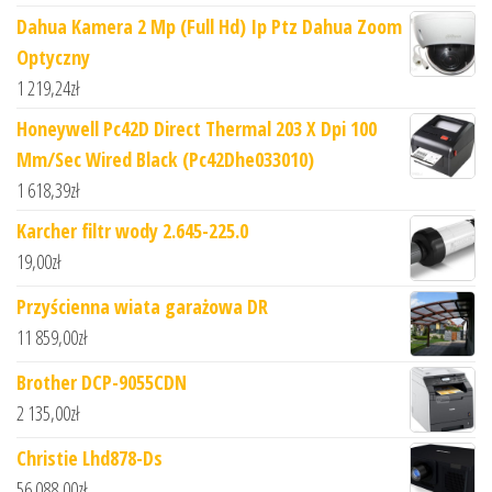
Dahua Kamera 2 Mp (Full Hd) Ip Ptz Dahua Zoom
Optyczny
1 219,24
zł
Honeywell Pc42D Direct Thermal 203 X Dpi 100
Mm/Sec Wired Black (Pc42Dhe033010)
1 618,39
zł
Karcher filtr wody 2.645-225.0
19,00
zł
Przyścienna wiata garażowa DR
11 859,00
zł
Brother DCP-9055CDN
2 135,00
zł
Christie Lhd878-Ds
56 088,00
zł