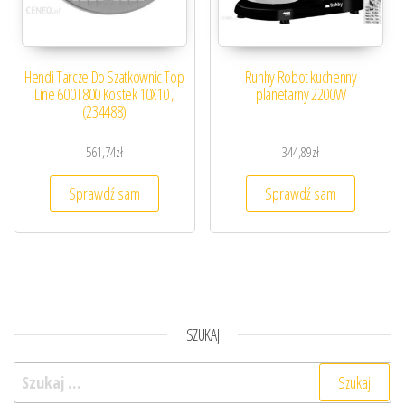
Hendi Tarcze Do Szatkownic Top
Ruhhy Robot kuchenny
Line 600 I 800 Kostek 10X10 ,
planetarny 2200W
(234488)
561,74
zł
344,89
zł
Sprawdź sam
Sprawdź sam
SZUKAJ
Szukaj: