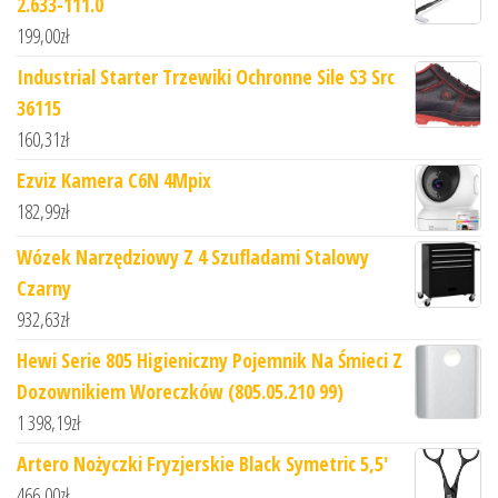
2.633-111.0
199,00
zł
Industrial Starter Trzewiki Ochronne Sile S3 Src
36115
160,31
zł
Ezviz Kamera C6N 4Mpix
182,99
zł
Wózek Narzędziowy Z 4 Szufladami Stalowy
Czarny
932,63
zł
Hewi Serie 805 Higieniczny Pojemnik Na Śmieci Z
Dozownikiem Woreczków (805.05.210 99)
1 398,19
zł
Artero Nożyczki Fryzjerskie Black Symetric 5,5'
466,00
zł