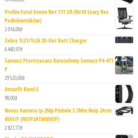
Profim Fotel Xenon Net 111 Sfl (Nx10 Szary Bez
Podłokietników)
2 014,00
zł
Zebra Tc21/Tc26 20-Slot Batt Charger
6 440,97
zł
Samasz Przetrzasacz Karuzelowy Samasz P4-471
P
29 520,00
zł
Amazfit Band 5
98,00
zł
Novus Kamera Ip 2Mp Pinhole 3.7Mm Nvip 2Atm
6501/F (NVIP2ATM6501F)
2 827,77
zł