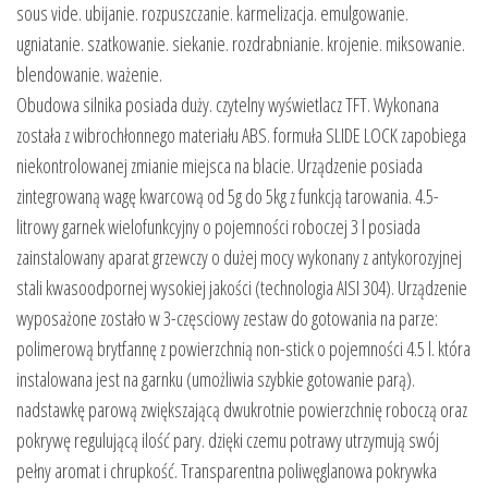
sous vide. ubijanie. rozpuszczanie. karmelizacja. emulgowanie.
ugniatanie. szatkowanie. siekanie. rozdrabnianie. krojenie. miksowanie.
blendowanie. ważenie.
Obudowa silnika posiada duży. czytelny wyświetlacz TFT. Wykonana
została z wibrochłonnego materiału ABS. formuła SLIDE LOCK zapobiega
niekontrolowanej zmianie miejsca na blacie. Urządzenie posiada
zintegrowaną wagę kwarcową od 5g do 5kg z funkcją tarowania. 4.5-
litrowy garnek wielofunkcyjny o pojemności roboczej 3 l posiada
zainstalowany aparat grzewczy o dużej mocy wykonany z antykorozyjnej
stali kwasoodpornej wysokiej jakości (technologia AISI 304). Urządzenie
wyposażone zostało w 3-częsciowy zestaw do gotowania na parze:
polimerową brytfannę z powierzchnią non-stick o pojemności 4.5 l. która
instalowana jest na garnku (umożliwia szybkie gotowanie parą).
nadstawkę parową zwiększającą dwukrotnie powierzchnię roboczą oraz
pokrywę regulującą ilość pary. dzięki czemu potrawy utrzymują swój
pełny aromat i chrupkość. Transparentna poliwęglanowa pokrywka