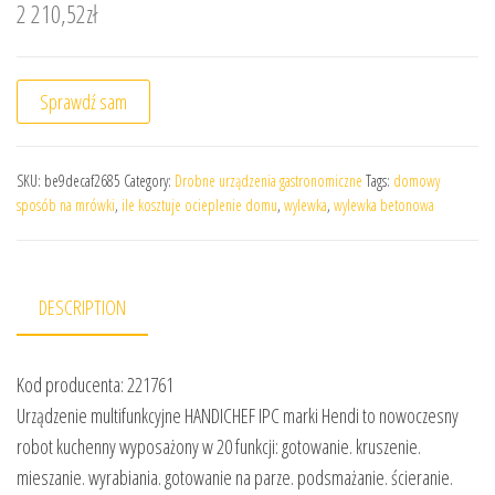
2 210,52
zł
Sprawdź sam
SKU:
be9decaf2685
Category:
Drobne urządzenia gastronomiczne
Tags:
domowy
sposób na mrówki
,
ile kosztuje ocieplenie domu
,
wylewka
,
wylewka betonowa
DESCRIPTION
Kod producenta: 221761
Urządzenie multifunkcyjne HANDICHEF IPC marki Hendi to nowoczesny
robot kuchenny wyposażony w 20 funkcji: gotowanie. kruszenie.
mieszanie. wyrabiania. gotowanie na parze. podsmażanie. ścieranie.