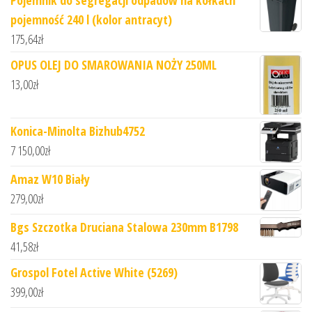
pojemność 240 l (kolor antracyt)
175,64
zł
OPUS OLEJ DO SMAROWANIA NOŻY 250ML
13,00
zł
Konica-Minolta Bizhub4752
7 150,00
zł
Amaz W10 Biały
279,00
zł
Bgs Szczotka Druciana Stalowa 230mm B1798
41,58
zł
Grospol Fotel Active White (5269)
399,00
zł