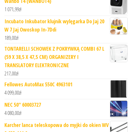
Wanbo T4 (WANBOT4)
1 071,99
zł
Incubato Inkubator klujnik wylęgarka Do Jaj 20
W 7 Jaj Owoskop In-7Ddi
189,00
zł
TONTARELLI SCHOWEK Z POKRYWKĄ COMBI 67 L
(59 X 38,5 X 47,5 CM) ORGANIZERY I
TRANSLATORY ELEKTRONICZNE
217,00
zł
Fellowes AutoMax 550C 4963101
4 099,00
zł
NEC 50" 60003727
4 080,00
zł
Karcher lanca teleskopowa do myjki do okien WV