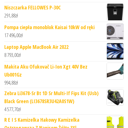
Niszczarka FELLOWES P-30C
291,88
zł
Pompa ciepła monoblok Kaisai 10kW od ręki
17 496,00
zł
Laptop Apple MacBook Air 2022
8 793,00
zł
Makita Aku Ofukovač Li-Ion Xgt 40V Bez
Ub001Gz
994,88
zł
Zebra Li3678-Sr Bt 1D Sr Multi-If Fips Kit (Usb)
Black Green (LI3678SR3U42A0S1W)
4 577,70
zł
R E I S Kamizelka Hakowy Kamizelka
Ostrzegawcza Z Napisem Żółty 3Xl