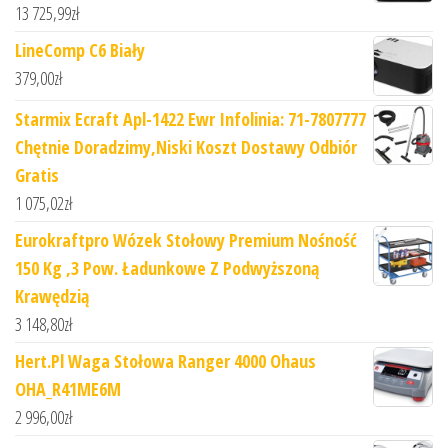
13 725,99
zł
LineComp C6 Biały
379,00
zł
Starmix Ecraft Apl-1422 Ewr Infolinia: 71-7807777
Chętnie Doradzimy,Niski Koszt Dostawy Odbiór
Gratis
1 075,02
zł
Eurokraftpro Wózek Stołowy Premium Nośność
150 Kg ,3 Pow. Ładunkowe Z Podwyższoną
Krawędzią
3 148,80
zł
Hert.Pl Waga Stołowa Ranger 4000 Ohaus
OHA_R41ME6M
2 996,00
zł