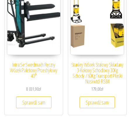
Intra.Se Swedmach Ręczny
Stanley Wózek Stalowy Składany
Wózek Paletowy Przechyłowy
3-Kołowy Schodowy 30Kg
40°
Schody / 60Kg Transport Płaski
Nusxwtd-Ft584
8 031,90
zł
179,00
zł
Sprawdź sam
Sprawdź sam