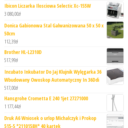
Ibicon Liczarka Ilosciowa Selectic Xc-155W
3 080,00
zł
Donica Gabionowa Stal Galwanizowana 50 x 50 x
50cm
112,39
zł
Brother HL-L2310D
517,99
zł
Incubato Inkubator Do Jaj Klujnik Wylęgarka 36
Wbudowany Owoskop Automatyczny In 36Ddi
517,00
zł
Hansgrohe Crometta E 240 1jet 27271000
1 177,44
zł
Druk A6 Wniosek o urlop Michalczyk i Prokop
515-5 *2110158H* 40 kartek