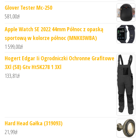
Glover Tester Mc-250
581,00
zł
Apple Watch SE 2022 44mm Północ z opaską
sportową w kolorze północ (MNK03WBA)
1 599,00
zł
Hogert Edgar Ii Ogrodniczki Ochronne Grafitowe
3Xl (58) Gtv Ht5K278 1 3Xl
133,81
zł
Hard Head Gałka (319093)
21,99
zł