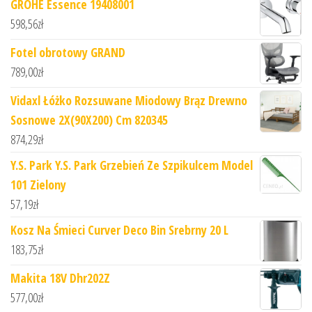
GROHE Essence 19408001
598,56
zł
Fotel obrotowy GRAND
789,00
zł
Vidaxl Łóżko Rozsuwane Miodowy Brąz Drewno
Sosnowe 2X(90X200) Cm 820345
874,29
zł
Y.S. Park Y.S. Park Grzebień Ze Szpikulcem Model
101 Zielony
57,19
zł
Kosz Na Śmieci Curver Deco Bin Srebrny 20 L
183,75
zł
Makita 18V Dhr202Z
577,00
zł