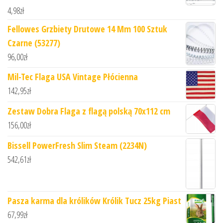
4,98
zł
Fellowes Grzbiety Drutowe 14 Mm 100 Sztuk
Czarne (53277)
96,00
zł
Mil-Tec Flaga USA Vintage Płócienna
142,95
zł
Zestaw Dobra Flaga z flagą polską 70x112 cm
156,00
zł
Bissell PowerFresh Slim Steam (2234N)
542,61
zł
Pasza karma dla królików Królik Tucz 25kg Piast
67,99
zł