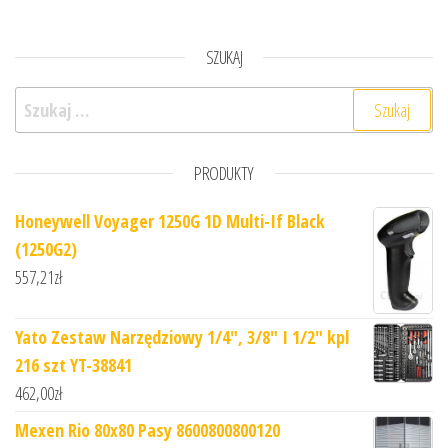
SZUKAJ
Szukaj:
PRODUKTY
Honeywell Voyager 1250G 1D Multi-If Black
(1250G2)
557,21
zł
Yato Zestaw Narzędziowy 1/4", 3/8" I 1/2" kpl
216 szt YT-38841
462,00
zł
Mexen Rio 80x80 Pasy 8600800800120