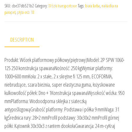
SKU:
cbe37db521b2
Category:
Wózki transportowe
Tags:
biała farba
,
nakładka na
parapet
,
płyta osb 18
DESCRIPTION
Produkt: Wózek platformowy półkowy(piętrowy)Model: 2P SPW 1060-
125 250 konstrukcja spawanaNośność: 250 kgWymiar platformy:
1000×600 mmKoła: 2 x stałe, 2 x skrętne fi 125 mm, ECOFORMA,
niebrudzące, szara bieżnia, super elastyczna guma, łożyskowane
kulkowoIlość półek: Dno + 1Konstrukcja spawanaWysokość wózka: 950
mmPlatforma: Wodoodporna sklejka z siateczką
antypoślizgowąGrubość platformy: Podstawa i półka 9 mmWaga: 31
kgŚrednica rury: 28×2 mmProfil podstawy: 30x30x2 mmProfil górnej
półki: Kątownik 30x30x3 z rantem dookołaGwarancja: 24 m-cyKraj