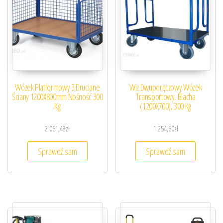
Wózek Platformowy 3 Druciane
Wiz Dwuporęczowy Wózek
Ściany 1200X800mm Nośność 300
Transportowy, Blacha
Kg
(1200X700), 300 Kg
2 061,48
zł
1 254,60
zł
Sprawdź sam
Sprawdź sam