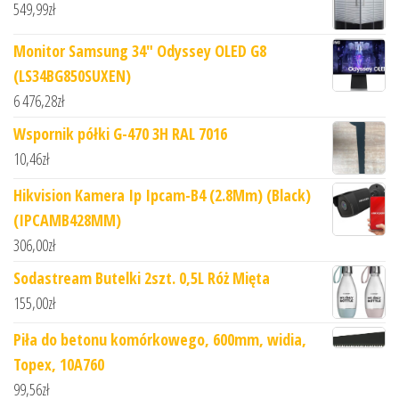
549,99
zł
Monitor Samsung 34" Odyssey OLED G8
(LS34BG850SUXEN)
6 476,28
zł
Wspornik półki G-470 3H RAL 7016
10,46
zł
Hikvision Kamera Ip Ipcam-B4 (2.8Mm) (Black)
(IPCAMB428MM)
306,00
zł
Sodastream Butelki 2szt. 0,5L Róż Mięta
155,00
zł
Piła do betonu komórkowego, 600mm, widia,
Topex, 10A760
99,56
zł