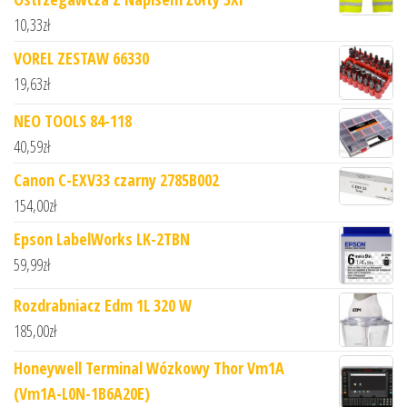
10,33
zł
VOREL ZESTAW 66330
19,63
zł
NEO TOOLS 84-118
40,59
zł
Canon C-EXV33 czarny 2785B002
154,00
zł
Epson LabelWorks LK-2TBN
59,99
zł
Rozdrabniacz Edm 1L 320 W
185,00
zł
Honeywell Terminal Wózkowy Thor Vm1A
(Vm1A-L0N-1B6A20E)