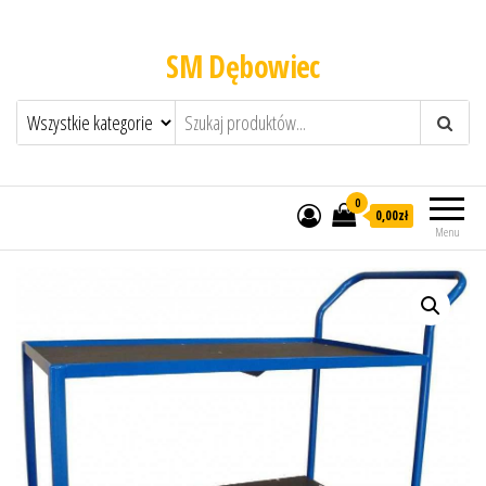
SM Dębowiec
0
0,00zł
Menu