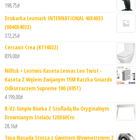
198,75
zł
Drukarka Lexmark INTERNATIONAL 40X4033
(0040X4033)
372,25
zł
Cersanit Crea (K114022)
839,00
zł
Nilfisk + Leotwis Kaseta Leovac Leo Twist -
Kaseta Z Wężem Zwijanym 15M Raczka Gniazdo
Odkurzaczem Supreme 100 (695T)
4 199,00
zł
B-V2-Simple Biurka Z Szufladą Na Oryginalnym
Drewnianym Stelażu 120X60Cm
28,16
zł
Toya Nasada Storza z Gwintem Wewnetrznym 3