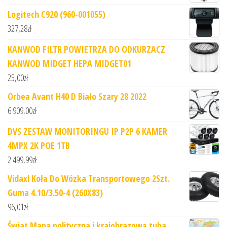
Logitech C920 (960-001055)
327,28
zł
KANWOD FILTR POWIETRZA DO ODKURZACZ
KANWOD MIDGET HEPA MIDGET01
25,00
zł
Orbea Avant H40 D Biało Szary 28 2022
6 909,00
zł
DVS ZESTAW MONITORINGU IP P2P 6 KAMER
4MPX 2K POE 1TB
2 499,99
zł
Vidaxl Koła Do Wózka Transportowego 2Szt.
Guma 4.10/3.50-4 (260X83)
96,01
zł
Świat Mapa polityczna i krajobrazowa tuba