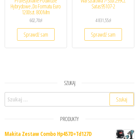
Profesjonalne Podwozie
Warsztatowa 7-Szuf.299Cz.
Hybrydowe ,Do Formatu Euro
Satas95107-2
1200szt. 800 Mm
602,70
zł
4 831,55
zł
Sprawdź sam
Sprawdź sam
SZUKAJ
Szukaj:
PRODUKTY
Makita Zestaw Combo Hp457D+Td127D