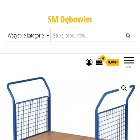
SM Dębowiec
0
0,00zł
Menu