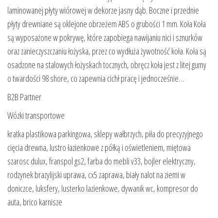
laminowanej płyty wiórowej w dekorze jasny dąb. Boczne i przednie
płyty drewniane są oklejone obrzeżem ABS o grubości 1 mm. Koła Koła
są wyposażone w pokrywę, które zapobiega nawijaniu nici i sznurków
oraz zanieczyszczaniu łożyska, przez co wydłuża żywotność koła. Koła są
osadzone na stalowych łożyskach tocznych, obręcz koła jest z litej gumy
o twardości 98 shore, co zapewnia cichł pracę i jednocześnie…
B2B Partner
Wózki transportowe
kratka plastikowa parkingowa, sklepy wałbrzych, piła do precyzyjnego
cięcia drewna, lustro łazienkowe z półką i oświetleniem, miętowa
szarosc dulux, franspol gs2, farba do mebli v33, bojler elektryczny,
rodzynek brazylijski uprawa, cx5 zaprawa, biały nalot na ziemi w
doniczce, luksfery, lusterko lazienkowe, dywanik wc, kompresor do
auta, brico karnisze