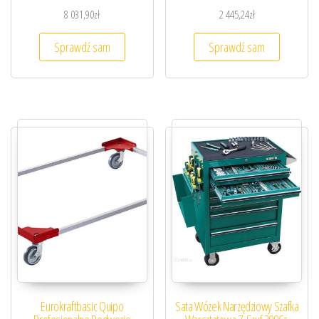
8 031,90
zł
2 445,24
zł
Sprawdź sam
Sprawdź sam
Eurokraftbasic Quipo
Sata Wózek Narzędziowy Szafka