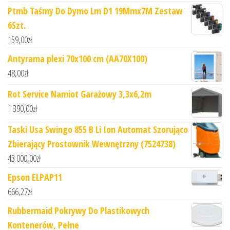
Ptmb Taśmy Do Dymo Lm D1 19Mmx7M Zestaw
6Szt.
159,00
zł
Antyrama plexi 70x100 cm (AA70X100)
48,00
zł
Rot Service Namiot Garażowy 3,3x6,2m
1 390,00
zł
Taski Usa Swingo 855 B Li Ion Automat Szorująco
Zbierający Prostownik Wewnętrzny (7524738)
43 000,00
zł
Epson ELPAP11
666,27
zł
Rubbermaid Pokrywy Do Plastikowych
Kontenerów, Pełne