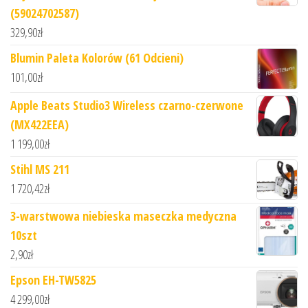
(59024702587)
329,90
zł
Blumin Paleta Kolorów (61 Odcieni)
101,00
zł
Apple Beats Studio3 Wireless czarno-czerwone
(MX422EEA)
1 199,00
zł
Stihl MS 211
1 720,42
zł
3-warstwowa niebieska maseczka medyczna
10szt
2,90
zł
Epson EH-TW5825
4 299,00
zł