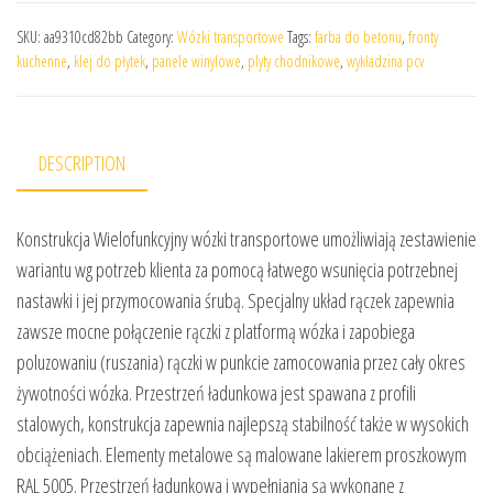
SKU:
aa9310cd82bb
Category:
Wózki transportowe
Tags:
farba do betonu
,
fronty
kuchenne
,
klej do płytek
,
panele winylowe
,
plyty chodnikowe
,
wykładzina pcv
DESCRIPTION
Konstrukcja Wielofunkcyjny wózki transportowe umożliwiają zestawienie
wariantu wg potrzeb klienta za pomocą łatwego wsunięcia potrzebnej
nastawki i jej przymocowania śrubą. Specjalny układ rączek zapewnia
zawsze mocne połączenie rączki z platformą wózka i zapobiega
poluzowaniu (ruszania) rączki w punkcie zamocowania przez cały okres
żywotności wózka. Przestrzeń ładunkowa jest spawana z profili
stalowych, konstrukcja zapewnia najlepszą stabilność także w wysokich
obciążeniach. Elementy metalowe są malowane lakierem proszkowym
RAL 5005. Przestrzeń ładunkowa i wypełniania są wykonane z