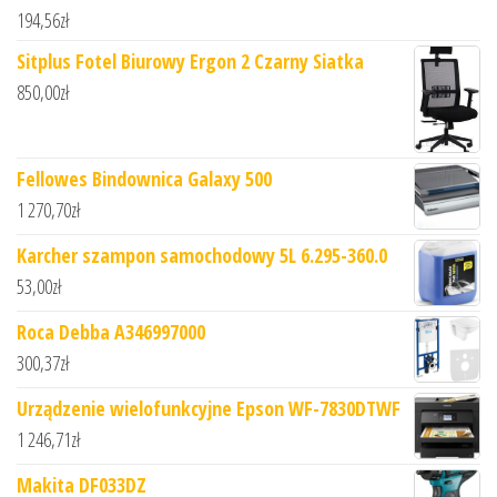
194,56
zł
Sitplus Fotel Biurowy Ergon 2 Czarny Siatka
850,00
zł
Fellowes Bindownica Galaxy 500
1 270,70
zł
Karcher szampon samochodowy 5L 6.295-360.0
53,00
zł
Roca Debba A346997000
300,37
zł
Urządzenie wielofunkcyjne Epson WF-7830DTWF
1 246,71
zł
Makita DF033DZ