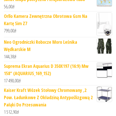
56,00
zł
Orllo Kamera Zewnętrzna Obrotowa Gsm Na
Kartę Sim Z7
799,00
zł
Neo Ogrodniczki Robocze Moro Leśnika
Wędkarskie M
144,38
zł
Suprema Ekran Aquarius D 350X197 (16:9) Mw
158" (AQUARIUS_169_152)
17 490,00
zł
Kaiser Kraft Wózek Stołowy Chromowany ,2
Pow. Ładunkowe Z Okładziną Antypoślizgową 2
Pałąki Do Przesuwania
1 512,90
zł