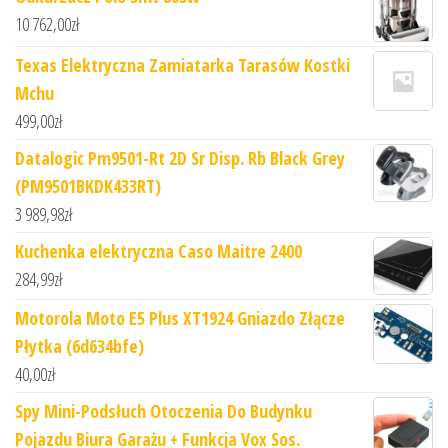
10 762,00
zł
Texas Elektryczna Zamiatarka Tarasów Kostki
Mchu
499,00
zł
Datalogic Pm9501-Rt 2D Sr Disp. Rb Black Grey
(PM9501BKDK433RT)
3 989,98
zł
Kuchenka elektryczna Caso Maitre 2400
284,99
zł
Motorola Moto E5 Plus XT1924 Gniazdo Złącze
Płytka (6d634bfe)
40,00
zł
Spy Mini-Podsłuch Otoczenia Do Budynku
Pojazdu Biura Garażu + Funkcja Vox Sos.