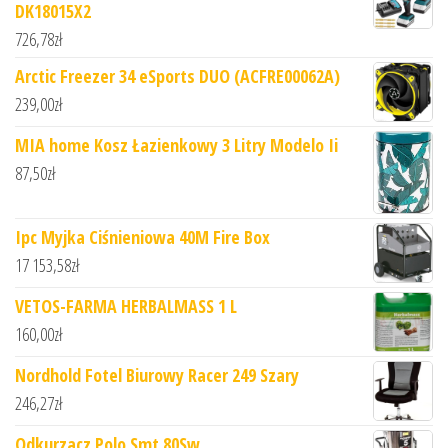
DK18015X2
726,78
zł
Arctic Freezer 34 eSports DUO (ACFRE00062A)
239,00
zł
MIA home Kosz Łazienkowy 3 Litry Modelo Ii
87,50
zł
Ipc Myjka Ciśnieniowa 40M Fire Box
17 153,58
zł
VETOS-FARMA HERBALMASS 1 L
160,00
zł
Nordhold Fotel Biurowy Racer 249 Szary
246,27
zł
Odkurzacz Polo Smt 80Sw