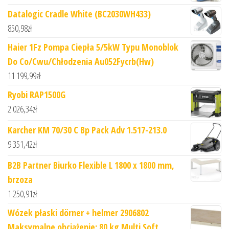
Datalogic Cradle White (BC2030WH433)
850,98
zł
Haier 1Fz Pompa Ciepła 5/5kW Typu Monoblok
Do Co/Cwu/Chłodzenia Au052Fycrb(Hw)
11 199,99
zł
Ryobi RAP1500G
2 026,34
zł
Karcher KM 70/30 C Bp Pack Adv 1.517-213.0
9 351,42
zł
B2B Partner Biurko Flexible L 1800 x 1800 mm,
brzoza
1 250,91
zł
Wózek płaski dörner + helmer 2906802
Maksymalne obciążenie: 80 kg Multi Soft