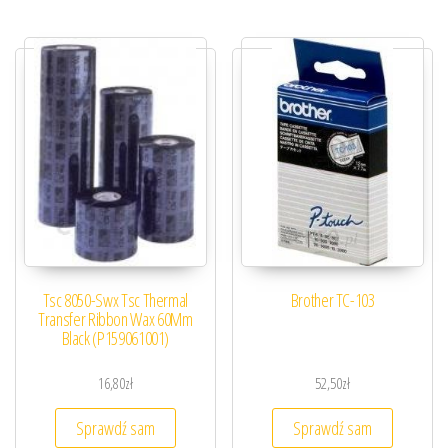
Tsc 8050-Swx Tsc Thermal
Brother TC-103
Transfer Ribbon Wax 60Mm
Black (P159061001)
16,80
zł
52,50
zł
Sprawdź sam
Sprawdź sam