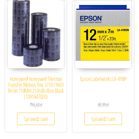
Honeywell Honeywell Thermal
Epson Labelworks LK-4YBP
Transfer Ribbon Tmx 3710 / Hr03
Resin 110Mm 25 Rolls/Box Black
(1091647020)
796,63
zł
69,99
zł
Sprawdź sam
Sprawdź sam