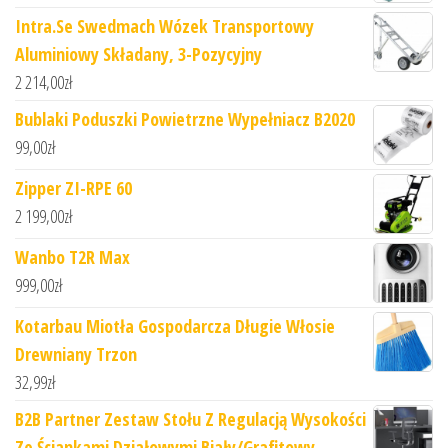
Intra.Se Swedmach Wózek Transportowy
Aluminiowy Składany, 3-Pozycyjny
2 214,00
zł
Bublaki Poduszki Powietrzne Wypełniacz B2020
99,00
zł
Zipper ZI-RPE 60
2 199,00
zł
Wanbo T2R Max
999,00
zł
Kotarbau Miotła Gospodarcza Długie Włosie
Drewniany Trzon
32,99
zł
B2B Partner Zestaw Stołu Z Regulacją Wysokości
Ze Ściankami Działowymi Biały/Grafitowy