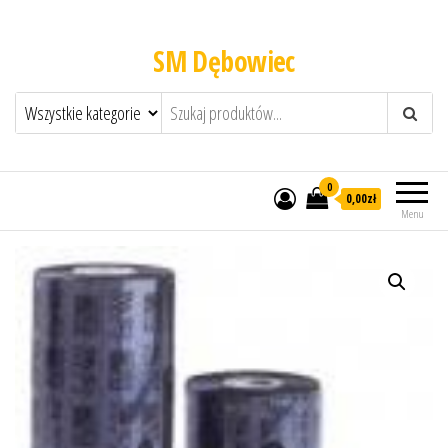
SM Dębowiec
0
0,00zł
Menu