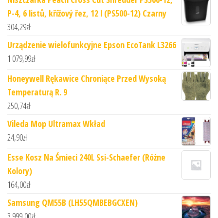
P-4, 6 listů, křížový řez, 12 l (PS500-12) Czarny
304,29
zł
Urządzenie wielofunkcyjne Epson EcoTank L3266
1 079,99
zł
Honeywell Rękawice Chroniące Przed Wysoką
Temperaturą R. 9
250,74
zł
Vileda Mop Ultramax Wkład
24,90
zł
Esse Kosz Na Śmieci 240L Ssi-Schaefer (Różne
Kolory)
164,00
zł
Samsung QM55B (LH55QMBEBGCXEN)
3 999,00
zł