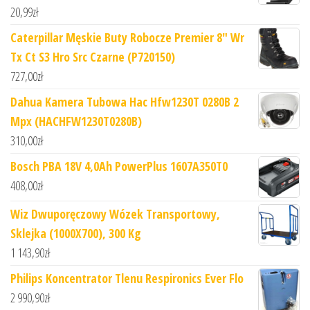
20,99
zł
Caterpillar Męskie Buty Robocze Premier 8" Wr
Tx Ct S3 Hro Src Czarne (P720150)
727,00
zł
Dahua Kamera Tubowa Hac Hfw1230T 0280B 2
Mpx (HACHFW1230T0280B)
310,00
zł
Bosch PBA 18V 4,0Ah PowerPlus 1607A350T0
408,00
zł
Wiz Dwuporęczowy Wózek Transportowy,
Sklejka (1000X700), 300 Kg
1 143,90
zł
Philips Koncentrator Tlenu Respironics Ever Flo
2 990,90
zł