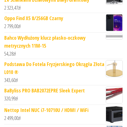
2 323,47
zł
Oppo Find X5 8/256GB Czarny
2 799,00
zł
Bahco Wydłużony klucz płasko-oczkowy
metrycznych 11M-15
54,28
zł
Podstawa Do Fotela Fryzjerskiego Okrągła Złota
L010 ®
343,60
zł
BaByliss PRO BAB2072EPRE Sleek Expert
320,99
zł
Nettop Intel NUC i7-10710U / HDMI / WiFi
2 499,00
zł