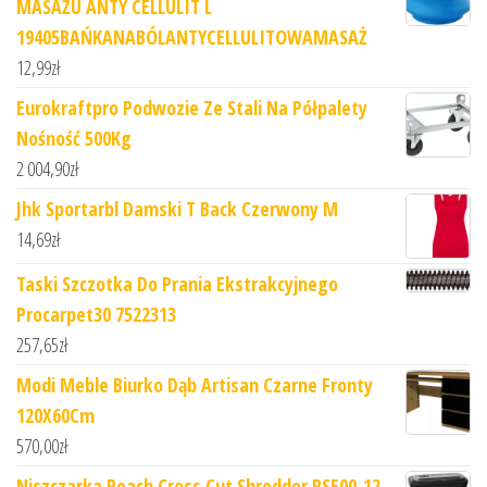
MASAŻU ANTY CELLULIT L
19405BAŃKANABÓLANTYCELLULITOWAMASAŻ
12,99
zł
Eurokraftpro Podwozie Ze Stali Na Półpalety
Nośność 500Kg
2 004,90
zł
Jhk Sportarbl Damski T Back Czerwony M
14,69
zł
Taski Szczotka Do Prania Ekstrakcyjnego
Procarpet30 7522313
257,65
zł
Modi Meble Biurko Dąb Artisan Czarne Fronty
120X60Cm
570,00
zł
Niszczarka Peach Cross Cut Shredder PS500-12,