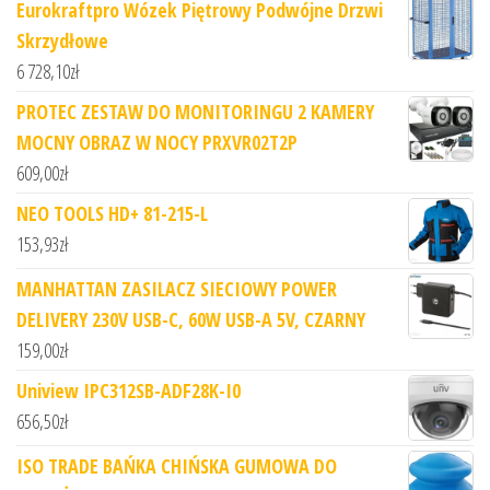
Eurokraftpro Wózek Piętrowy Podwójne Drzwi
Skrzydłowe
6 728,10
zł
PROTEC ZESTAW DO MONITORINGU 2 KAMERY
MOCNY OBRAZ W NOCY PRXVR02T2P
609,00
zł
NEO TOOLS HD+ 81-215-L
153,93
zł
MANHATTAN ZASILACZ SIECIOWY POWER
DELIVERY 230V USB-C, 60W USB-A 5V, CZARNY
159,00
zł
Uniview IPC312SB-ADF28K-I0
656,50
zł
ISO TRADE BAŃKA CHIŃSKA GUMOWA DO