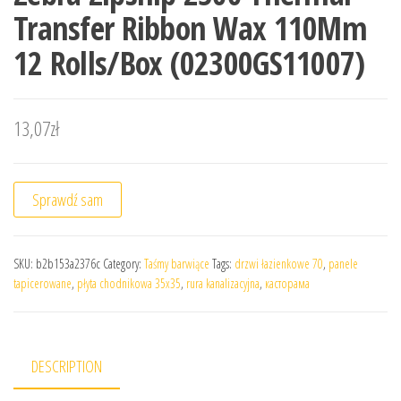
Transfer Ribbon Wax 110Mm
12 Rolls/Box (02300GS11007)
13,07
zł
Sprawdź sam
SKU:
b2b153a2376c
Category:
Taśmy barwiące
Tags:
drzwi łazienkowe 70
,
panele
tapicerowane
,
płyta chodnikowa 35x35
,
rura kanalizacyjna
,
касторама
DESCRIPTION