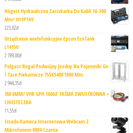
Högert Hydrauliczna Zaciskarka Do Kabli 16-300
Mm² Ht1P169
223,02
zł
Urządzenie wielofunkcyjne Epson EcoTank
L14150
2 789,00
zł
Polgast Regał Podwójny Jezdny Na Pojemniki Gn
I Tace Piekarnicze 755X540X1800 Mm
2 944,35
zł
3M 6MM/ VHB GPH 160GF TAŚMA DWUSTRONNA +
CHUSTECZKA
11,55
zł
Strado Kamera Internetowa Webcam Z
Mikrofonem 8804 Czarna