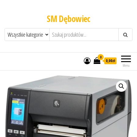
SM Dębowiec
0
0,00zł
Menu