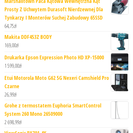
Marshalltown Paca Kątowa Wewnętrzna Kąt
Prosty Z Uchwytem Durasoft Nierdzewnej Dla
Tynkarzy I Monterów Suchej Zabudowy 65SSD
64,75
zł
Makita DDF453Z BODY
169,00
zł
Drukarka Epson Expression Photo HD XP-15000
1 599,00
zł
Etui Motorola Moto G62 5G Nexeri Camshield Pro
Czarne
26,99
zł
Grohe z termostatem Euphoria SmartControl
System 260 Mono 26509000
2 698,99
zł