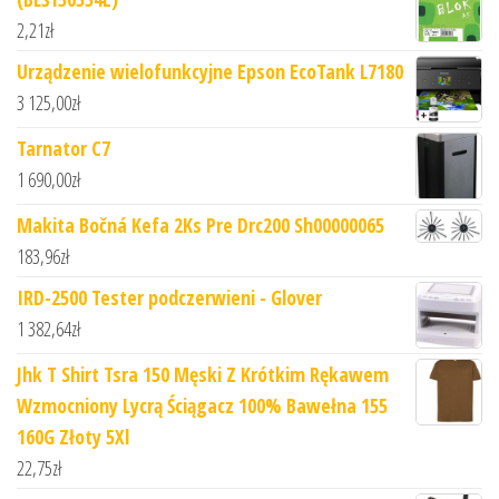
2,21
zł
Urządzenie wielofunkcyjne Epson EcoTank L7180
3 125,00
zł
Tarnator C7
1 690,00
zł
Makita Bočná Kefa 2Ks Pre Drc200 Sh00000065
183,96
zł
IRD-2500 Tester podczerwieni - Glover
1 382,64
zł
Jhk T Shirt Tsra 150 Męski Z Krótkim Rękawem
Wzmocniony Lycrą Ściągacz 100% Bawełna 155
160G Złoty 5Xl
22,75
zł