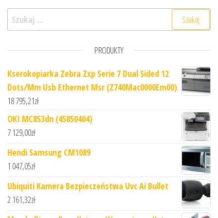
Szukaj:
PRODUKTY
Kserokopiarka Zebra Zxp Serie 7 Dual Sided 12
Dots/Mm Usb Ethernet Msr (Z740Mac0000Em00)
18 795,21
zł
OKI MC853dn (45850404)
7 129,00
zł
Hendi Samsung CM1089
1 047,05
zł
Ubiquiti Kamera Bezpieczeństwa Uvc Ai Bullet
2 161,32
zł