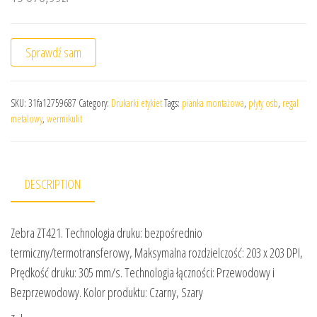
Sprawdź sam
SKU:
31fa12759687
Category:
Drukarki etykiet
Tags:
pianka montażowa
,
płyty osb
,
regal
metalowy
,
wermikulit
DESCRIPTION
Zebra ZT421. Technologia druku: bezpośrednio
termiczny/termotransferowy, Maksymalna rozdzielczość: 203 x 203 DPI,
Prędkość druku: 305 mm/s. Technologia łączności: Przewodowy i
Bezprzewodowy. Kolor produktu: Czarny, Szary