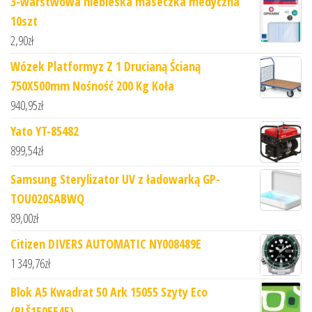
3-warstwowa niebieska maseczka medyczna
10szt
2,90
zł
Wózek Platformyz Z 1 Drucianą Ścianą
750X500mm Nośność 200 Kg Koła
940,95
zł
Yato YT-85482
899,54
zł
Samsung Sterylizator UV z ładowarką GP-
TOU020SABWQ
89,00
zł
Citizen DIVERS AUTOMATIC NY008489E
1 349,76
zł
Blok A5 Kwadrat 50 Ark 15055 Szyty Eco
(BLŠ150554E)