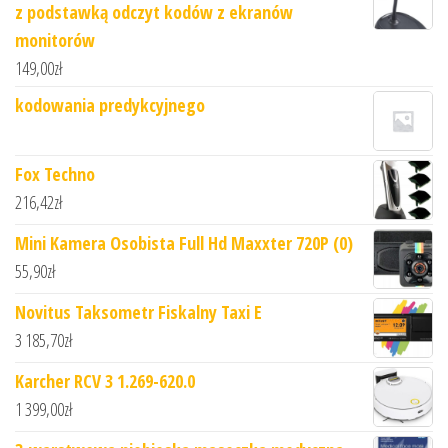
z podstawką odczyt kodów z ekranów
monitorów
149,00
zł
kodowania predykcyjnego
Fox Techno
216,42
zł
Mini Kamera Osobista Full Hd Maxxter 720P (0)
55,90
zł
Novitus Taksometr Fiskalny Taxi E
3 185,70
zł
Karcher RCV 3 1.269-620.0
1 399,00
zł