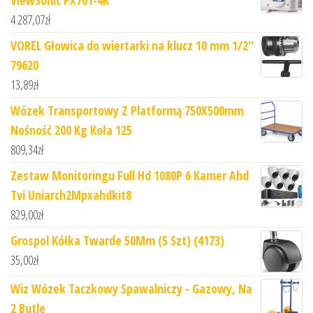
ViewSonic PX701-4K
4 287,07
zł
VOREL Głowica do wiertarki na klucz 10 mm 1/2''
79620
13,89
zł
Wózek Transportowy Z Platformą 750X500mm
Nośność 200 Kg Koła 125
809,34
zł
Zestaw Monitoringu Full Hd 1080P 6 Kamer Ahd
Tvi Uniarch2Mpxahdkit8
829,00
zł
Grospol Kółka Twarde 50Mm (5 Szt) (4173)
35,00
zł
Wiz Wózek Taczkowy Spawalniczy - Gazowy, Na
2 Butle