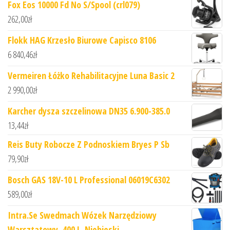
Fox Eos 10000 Fd No S/Spool (crl079)
262,00
zł
Flokk HAG Krzesło Biurowe Capisco 8106
6 840,46
zł
Vermeiren Łóżko Rehabilitacyjne Luna Basic 2
2 990,00
zł
Karcher dysza szczelinowa DN35 6.900-385.0
13,44
zł
Reis Buty Robocze Z Podnoskiem Bryes P Sb
79,90
zł
Bosch GAS 18V-10 L Professional 06019C6302
589,00
zł
Intra.Se Swedmach Wózek Narzędziowy
Warsztatowy, 400 L. Niebieski