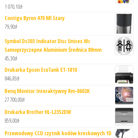
1 070,10
zł
Contigo Byron 470 Ml Szary
79,90
zł
Symbol Ds303 Indicator Disc Unisex Wc
Samoprzyczepne Aluminium Średnica 80mm
45,30
zł
Drukarka Epson EcoTank ET-1810
846,83
zł
Benq Monitor Interaktywny Rm-8602K
27 700,00
zł
Drukarka Brother HL-L2352DW
859,00
zł
Przewodowy CCD czytnik kodów kreskowych 1D