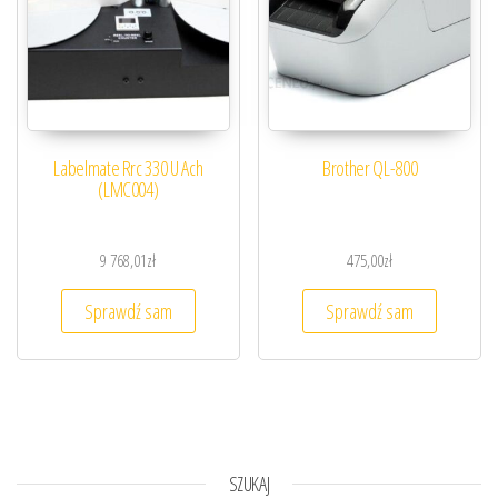
Labelmate Rrc 330 U Ach
Brother QL-800
(LMC004)
9 768,01
zł
475,00
zł
Sprawdź sam
Sprawdź sam
SZUKAJ