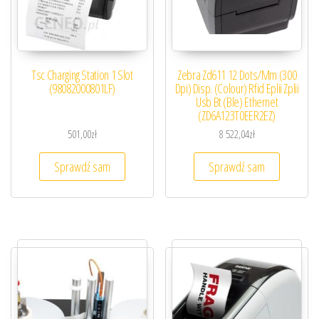
Tsc Charging Station 1 Slot
Zebra Zd611 12 Dots/Mm (300
(98082000801LF)
Dpi) Disp. (Colour) Rfid Eplii Zplii
Usb Bt (Ble) Ethernet
(ZD6A123T0EER2EZ)
501,00
zł
8 522,04
zł
Sprawdź sam
Sprawdź sam