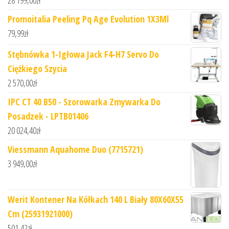
28 199,00
zł
Promoitalia Peeling Pq Age Evolution 1X3Ml
79,99
zł
Stębnówka 1-Igłowa Jack F4-H7 Servo Do
Ciężkiego Szycia
2 570,00
zł
IPC CT 40 B50 - Szorowarka Zmywarka Do
Posadzek - LPTB01406
20 024,40
zł
Viessmann Aquahome Duo (7715721)
3 949,00
zł
Werit Kontener Na Kółkach 140 L Biały 80X60X55
Cm (25931921000)
501,42
zł