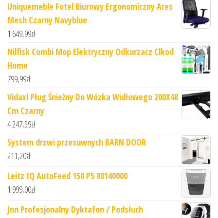
Uniquemeble Fotel Biurowy Ergonomiczny Ares
Mesh Czarny Navyblue
1 649,99
zł
Nilfisk Combi Mop Elektryczny Odkurzacz Clkod
Home
799,99
zł
Vidaxl Pług Śnieżny Do Wózka Widłowego 200X48
Cm Czarny
4 247,59
zł
System drzwi przesuwnych BARN DOOR
211,20
zł
Leitz IQ AutoFeed 150 P5 80140000
1 999,00
zł
Jnn Profesjonalny Dyktafon / Podsłuch