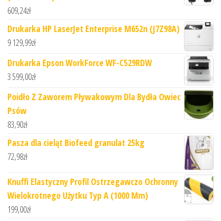
609,24
zł
Drukarka HP LaserJet Enterprise M652n (J7Z98A)
9 129,99
zł
Drukarka Epson WorkForce WF-C529RDW
3 599,00
zł
Poidło Z Zaworem Pływakowym Dla Bydła Owiec
Psów
83,90
zł
Pasza dla cieląt Biofeed granulat 25kg
72,98
zł
Knuffi Elastyczny Profil Ostrzegawczo Ochronny
Wielokrotnego Użytku Typ A (1000 Mm)
199,00
zł