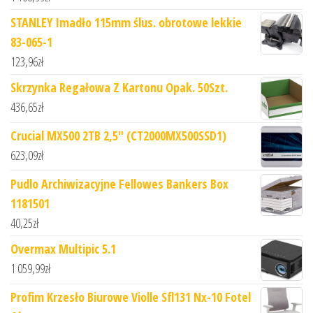
STANLEY Imadło 115mm ślus. obrotowe lekkie
83-065-1
123,96
zł
Skrzynka Regałowa Z Kartonu Opak. 50Szt.
436,65
zł
Crucial MX500 2TB 2,5" (CT2000MX500SSD1)
623,09
zł
Pudlo Archiwizacyjne Fellowes Bankers Box
1181501
40,25
zł
Overmax Multipic 5.1
1 059,99
zł
Profim Krzesło Biurowe Violle Sfl131 Nx-10 Fotel