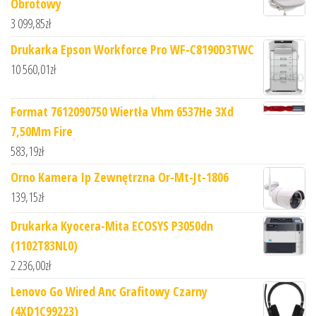
Obrotowy
3 099,85
zł
Drukarka Epson Workforce Pro WF-C8190D3TWC
10 560,01
zł
Format 7612090750 Wiertła Vhm 6537He 3Xd
7,50Mm Fire
583,19
zł
Orno Kamera Ip Zewnętrzna Or-Mt-Jt-1806
139,15
zł
Drukarka Kyocera-Mita ECOSYS P3050dn
(1102T83NL0)
2 236,00
zł
Lenovo Go Wired Anc Grafitowy Czarny
(4XD1C99223)