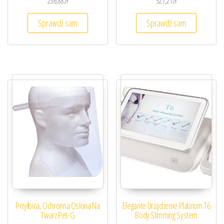
236,88
zł
527,21
zł
Sprawdź sam
Sprawdź sam
Przyłbica, Ochronna Osłona Na
Elegante Urządzenie Platinum T6
Twarz Pet-G
Body Slimming System