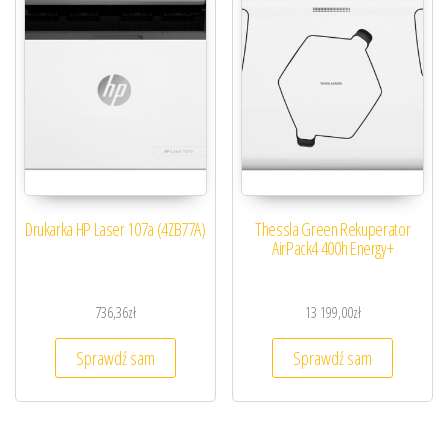
Drukarka HP Laser 107a (4ZB77A)
Thessla Green Rekuperator
AirPack4 400h Energy+
736,36
zł
13 199,00
zł
Sprawdź sam
Sprawdź sam