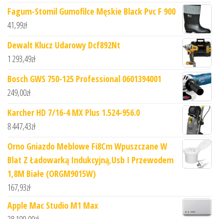
Fagum-Stomil Gumofilce Męskie Black Pvc F 900
41,99
zł
Dewalt Klucz Udarowy Dcf892Nt
1 293,49
zł
Bosch GWS 750-125 Professional 0601394001
249,00
zł
Karcher HD 7/16-4 MX Plus 1.524-956.0
8 447,43
zł
Orno Gniazdo Meblowe Fi8Cm Wpuszczane W
Blat Z Ładowarką Indukcyjną,Usb I Przewodem
1,8M Białe (ORGM9015W)
167,93
zł
Apple Mac Studio M1 Max