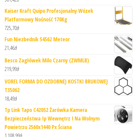
Kaiser Kraft Quipo Profesjonalny Wózek
Platformowy Nośność 170Kg
725,70
zł
Fun Niezbednik 54562 Meteor
21,46
zł
Besco Zagłówek Milo Czarny (ZWMLB)
219,99
zł
VOREL FORMA DO OZDOBNEJ KOSTKI BRUKOWEJ
T35062
18,49
zł
Tp Link Tapo C420S2 Żarówka Kamera
Bezpieczeństwa Ip Wewnętrz I Na Wolnym
Powietrzu 2560x1440 Px Ściana
1 108,99
zł