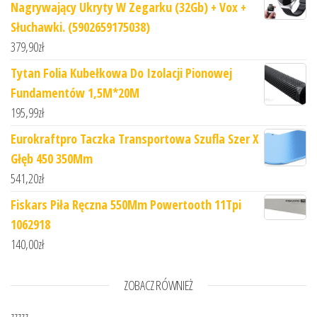
Nagrywający Ukryty W Zegarku (32Gb) + Vox +
Słuchawki. (5902659175038)
379,90
zł
Tytan Folia Kubełkowa Do Izolacji Pionowej
Fundamentów 1,5M*20M
195,99
zł
Eurokraftpro Taczka Transportowa Szufla Szer X
Głęb 450 350Mm
541,20
zł
Fiskars Piła Ręczna 550Mm Powertooth 11Tpi
1062918
140,00
zł
ZOBACZ RÓWNIEŻ
zzzzz