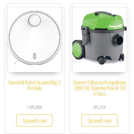
Xiaomi Mi Robot Vacuum Mop 2
Sturmer Odkurzacz Kompaktowy
Pro Biały
700W 10L Stuermer Flexcat 110
A-Class
1 435,00
zł
391,37
zł
Sprawdź sam
Sprawdź sam