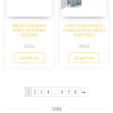
Wilke Nóż Tokarski Hsse
Grattec Zestaw Narzedzi Do
Din4952L 10x10x100mm
Usuwania Zadziorow Softgrip 0
8228330003
Ibt 8267180010
122,31
zł
199,41
zł
Sprawdź sam
Sprawdź sam
1
2
3
4
…
6
7
8
→
SZUKAJ