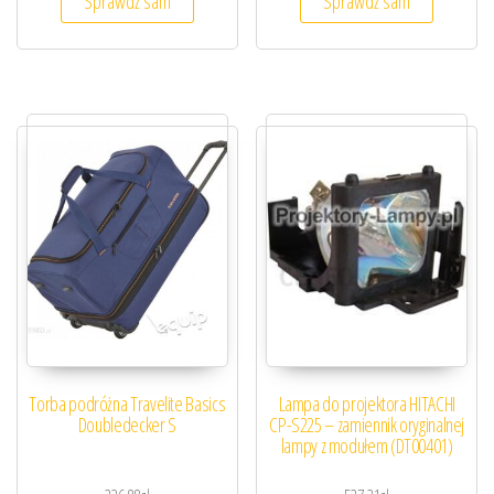
Sprawdź sam
Sprawdź sam
Torba podróżna Travelite Basics
Lampa do projektora HITACHI
Doubledecker S
CP-S225 – zamiennik oryginalnej
lampy z modułem (DT00401)