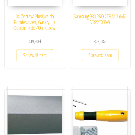
04. Zestaw: Pluskwa do
Samsung 980 PRO 2TB M.2 (MZ-
Pomieszczeń, Garaży… +
V8P2T0BW)
Odbiornik do 400metrów.
419,90
zł
828,68
zł
Sprawdź sam
Sprawdź sam