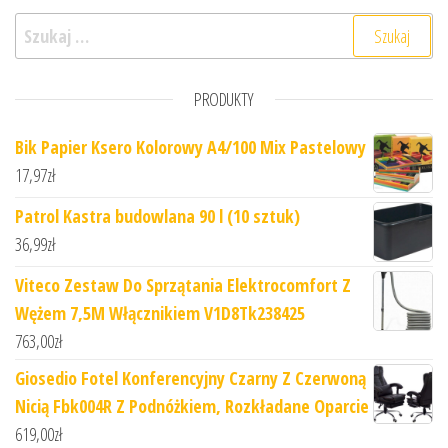
Szukaj:
PRODUKTY
Bik Papier Ksero Kolorowy A4/100 Mix Pastelowy
17,97
zł
Patrol Kastra budowlana 90 l (10 sztuk)
36,99
zł
Viteco Zestaw Do Sprzątania Elektrocomfort Z
Wężem 7,5M Włącznikiem V1D8Tk238425
763,00
zł
Giosedio Fotel Konferencyjny Czarny Z Czerwoną
Nicią Fbk004R Z Podnóżkiem, Rozkładane Oparcie
619,00
zł