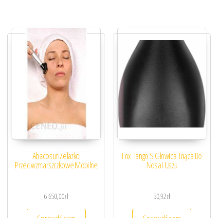
Abacosun Żelazko
Fox Tango S Głowica Tnąca Do
Przeciwzmarszczkowe Mobilne
Nosa I Uszu
6 650,00
zł
50,92
zł