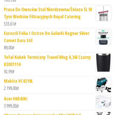
Prasa Do Owoców Stal Nierdzewna/Żelazo 5L W
Tym Worków Filtracyjnych Royal Catering
533,61
zł
Eurostil Folia I Ostrze Do Golarki Ragnar Silver
Comet Euro Stil
89,00
zł
Tefal Kubek Termiczny Travel Mug 0,36l Czarny
K3081114
92,99
zł
Makita VC4210L
2 199,00
zł
Acer H6543Ki
3 999,00
zł