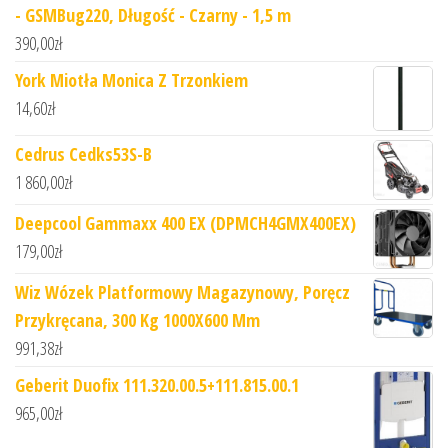
- GSMBug220, Długość - Czarny - 1,5 m
390,00
zł
York Miotła Monica Z Trzonkiem
14,60
zł
Cedrus Cedks53S-B
1 860,00
zł
Deepcool Gammaxx 400 EX (DPMCH4GMX400EX)
179,00
zł
Wiz Wózek Platformowy Magazynowy, Poręcz
Przykręcana, 300 Kg 1000X600 Mm
991,38
zł
Geberit Duofix 111.320.00.5+111.815.00.1
965,00
zł