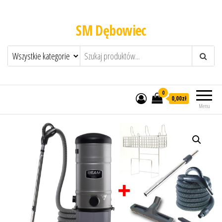
SM Dębowiec
0
0,00zł
Menu