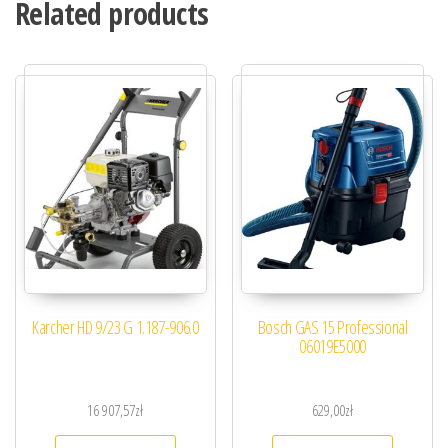
Related products
Karcher HD 9/23 G 1.187-906.0
Bosch GAS 15 Professional
06019E5000
16 907,57
zł
629,00
zł