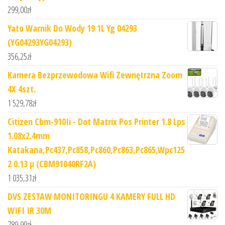
299,00
zł
Yato Warnik Do Wody 19 1L Yg 04293
(YG04293YG04293)
356,25
zł
Kamera Bezprzewodowa Wifi Zewnętrzna Zoom
4X 4szt.
1 529,78
zł
Citizen Cbm-910Ii - Dot Matrix Pos Printer 1.8 Lps
1.08x2.4mm
Katakana,Pc437,Pc858,Pc860,Pc863,Pc865,Wpc125
2 0.13 µ (CBM91040RF2A)
1 035,31
zł
DVS ZESTAW MONITORINGU 4 KAMERY FULL HD
WIFI IR 30M
789,99
zł