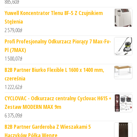
885,60
zł
Yuwell Koncentrator Tlenu 8F-5 Z Czujnikiem
Stężenia
2 579,00
zł
Profi Profesjonalny Odkurzacz Piorący 7 Max-Fv-
Pl (7MAX)
1 500,07
zł
B2B Partner Biurko Flexible L 1600 x 1400 mm,
czereśnia
1 222,62
zł
CYCLOVAC - Odkurzacz centralny Cyclovac H615 +
Zestaw MODERN MAX 9m
6 375,09
zł
B2B Partner Garderoba Z Wieszakami 5
Haczyków Półka Wenge