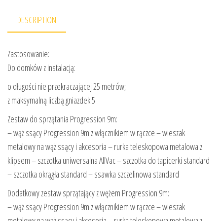
DESCRIPTION
Zastosowanie:
Do domków z instalacją:
o długości nie przekraczającej 25 metrów;
z maksymalną liczbą gniazdek 5
Zestaw do sprzątania Progression 9m:
– wąż ssący Progression 9m z włącznikiem w rączce – wieszak
metalowy na wąż ssący i akcesoria – rurka teleskopowa metalowa z
klipsem – szczotka uniwersalna AllVac – szczotka do tapicerki standard
– szczotka okrągła standard – ssawka szczelinowa standard
Dodatkowy zestaw sprzątający z wężem Progression 9m:
– wąż ssący Progression 9m z włącznikiem w rączce – wieszak
metalowy na wąż ssący i akcesoria – rurka teleskopowa metalowa z