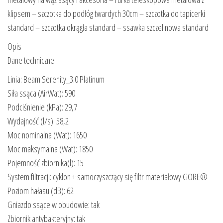
klipsem – szczotka do podłóg twardych 30cm – szczotka do tapicerki
standard – szczotka okrągła standard – ssawka szczelinowa standard
Opis
Dane techniczne:
Linia: Beam Serenity_3.0 Platinum
Siła ssąca (AirWat): 590
Podciśnienie (kPa): 29,7
Wydajność (l/s): 58,2
Moc nominalna (Wat): 1650
Moc maksymalna (Wat): 1850
Pojemność zbiornika(l): 15
System filtracji: cyklon + samoczyszczący się filtr materiałowy GORE®
Poziom hałasu (dB): 62
Gniazdo ssące w obudowie: tak
Zbiornik antybakteryjny: tak