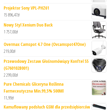
Projektor Sony VPL-PHZ61
15 896,47
zł
Nowy Styl Xenium Duo Back
1 757,00
zł
Overmax Camspot 4.7 One (Ovcamspot47One)
219,00
zł
Przewodowy Zestaw Głośnomówiący Konftel 55
(G760102B001)
2 299,00
zł
Pure Chemicals Gliceryna Roślinna
Farmeceutyczna Min.99,5% 500Ml
11,99
zł
Kamuflowany podsłuch GSM dla przedsiębiorców