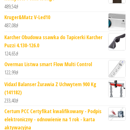
489,54
zł
Kruger&Matz V-Led10
487,08
zł
Karcher Obudowa ssawka do Tapicerki Karcher
Puzzi 4.130-126.0
124,65
zł
Overmax Listwa smart Flow Multi Control
122,99
zł
Vidaxl Balanser Żurawia Z Uchwytem 900 Kg
(141182)
233,40
zł
Certum PCC Certyfikat kwalifikowany - Podpis
elektroniczny - odnowienie na 1 rok - karta
aktywacyjna