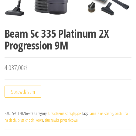
Beam Sc 335 Platinum 2X
Progression 9M
4 037,00
zł
Sprawdź sam
SKU:
5911e02be9f7
Category:
Urządzenia sprzątające
Tags:
lamele na ścianę
,
ondulina
na dach
,
płyta chodnikowa
,
słuchawka prysznicowa