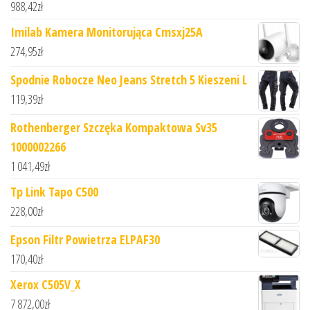
988,42
zł
Imilab Kamera Monitorująca Cmsxj25A
274,95
zł
Spodnie Robocze Neo Jeans Stretch 5 Kieszeni L
119,39
zł
Rothenberger Szczęka Kompaktowa Sv35
1000002266
1 041,49
zł
Tp Link Tapo C500
228,00
zł
Epson Filtr Powietrza ELPAF30
170,40
zł
Xerox C505V_X
7 872,00
zł