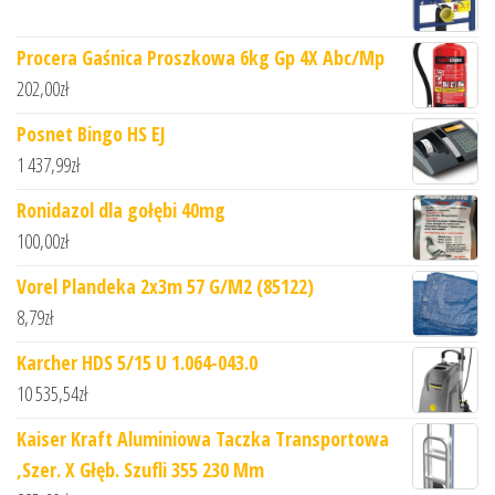
Procera Gaśnica Proszkowa 6kg Gp 4X Abc/Mp
202,00
zł
Posnet Bingo HS EJ
1 437,99
zł
Ronidazol dla gołębi 40mg
100,00
zł
Vorel Plandeka 2x3m 57 G/M2 (85122)
8,79
zł
Karcher HDS 5/15 U 1.064-043.0
10 535,54
zł
Kaiser Kraft Aluminiowa Taczka Transportowa
,Szer. X Głęb. Szufli 355 230 Mm