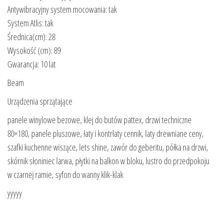
Antywibracyjny system mocowania: tak
System Atlis: tak
Średnica(cm): 28
Wysokość (cm): 89
Gwarancja: 10 lat
Beam
Urządzenia sprzątające
panele winylowe bezowe, klej do butów pattex, drzwi techniczne
80×180, panele pluszowe, łaty i kontrłaty cennik, laty drewniane ceny,
szafki kuchenne wiszące, lets shine, zawór do geberitu, półka na drzwi,
skórnik słoniniec larwa, płytki na balkon w bloku, lustro do przedpokoju
w czarnej ramie, syfon do wanny klik-klak
yyyyy