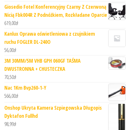
Giosedio Fotel Konferencyjny Czarny Z Czerwoną
Nicią Fbk004R Z Podnóżkiem, Rozkładane Oparcie
619,00
zł
Kanlux Oprawa oświetleniowa z czujnikiem
ruchu FOGLER DL-240O
56,00
zł
3M 30MM/5M VHB GPH 060GF TAŚMA
DWUSTRONNA + CHUSTECZKA
70,50
zł
Nac 1Km Bvp260-1-Y
566,00
zł
Onshop Ukryta Kamera Szpiegowska Długopis
Dyktafon Fullhd
98,99
zł