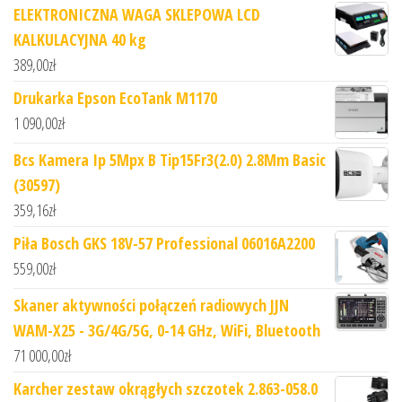
ELEKTRONICZNA WAGA SKLEPOWA LCD
KALKULACYJNA 40 kg
389,00
zł
Drukarka Epson EcoTank M1170
1 090,00
zł
Bcs Kamera Ip 5Mpx B Tip15Fr3(2.0) 2.8Mm Basic
(30597)
359,16
zł
Piła Bosch GKS 18V-57 Professional 06016A2200
559,00
zł
Skaner aktywności połączeń radiowych JJN
WAM-X25 - 3G/4G/5G, 0-14 GHz, WiFi, Bluetooth
71 000,00
zł
Karcher zestaw okrągłych szczotek 2.863-058.0