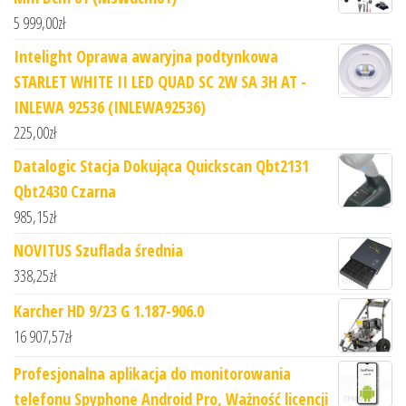
5 999,00
zł
Intelight Oprawa awaryjna podtynkowa
STARLET WHITE II LED QUAD SC 2W SA 3H AT -
INLEWA 92536 (INLEWA92536)
225,00
zł
Datalogic Stacja Dokująca Quickscan Qbt2131
Qbt2430 Czarna
985,15
zł
NOVITUS Szuflada średnia
338,25
zł
Karcher HD 9/23 G 1.187-906.0
16 907,57
zł
Profesjonalna aplikacja do monitorowania
telefonu Spyphone Android Pro, Ważność licencji