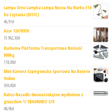
Lampa Orno Lampka Lampa Nocna Na Biurko E14
Do Czytania (Dl11C)
46,91
zł
Axor 12670950
15 962,30
zł
Ruchoma Platforma Transportowa Nośność
800kg
118,08
zł
Mini Kamera Szpiegowska Sportowa Na Baterie
Online
369,00
zł
Bahco Nasadki dwunastokątne wydłużone z
gniazdem 1/ SBA6800DZ-3/8
48,96
zł