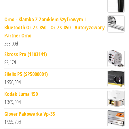
Orno - Klamka Z Zamkiem Szyfrowym I
Bluetooth Or-Zs-850 - Or-Zs-850 - Autoryzowany
Partner Orno.
368,00
zł
Skross Pro (1103141)
82,17
zł
Silelis P5 (SP5000001)
1 956,00
zł
Kodak Luma 150
1 305,00
zł
Glover Pakowarka Vp-35
1 955,70
zł