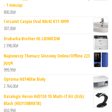
- 1 miesiąc
800,00
zł
Cersanit Caspia Oval 60x42 K11-0099
307,00
zł
Drukarka Brother HL-L8360CDW
2 398,00
zł
Najnowszy Tłumacz Głosowy Online/Offline 223
Język
999,99
zł
Optoma Hd146Xw Biały
2 764,00
zł
Datalogic Heron Hd3130 1D Multi-If Kit (Usb)
Black (HD3130BKK1B)
650,99
zł