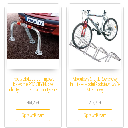
Procity Blokada parkingowa
Modułowy Stojak Rowerowy
klasyczne PROCITY Klucze
Infinite – Moduł Podstawowy 3-
identyczne – Klucze identyczne
Miejscowy
461,25
zł
217,71
zł
Sprawdź sam
Sprawdź sam