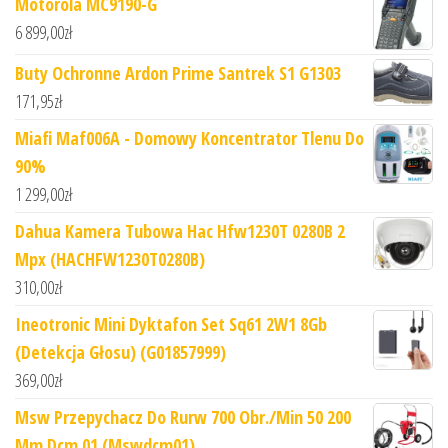
Motorola MC9190-G
6 899,00
zł
Buty Ochronne Ardon Prime Santrek S1 G1303
171,95
zł
Miafi Maf006A - Domowy Koncentrator Tlenu Do
90%
1 299,00
zł
Dahua Kamera Tubowa Hac Hfw1230T 0280B 2
Mpx (HACHFW1230T0280B)
310,00
zł
Ineotronic Mini Dyktafon Set Sq61 2W1 8Gb
(Detekcja Głosu) (G01857999)
369,00
zł
Msw Przepychacz Do Rurw 700 Obr./Min 50 200
Mm Dcm 01 (Mswdcm01)