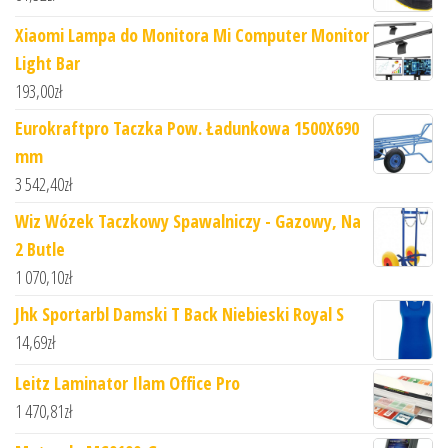
Xiaomi Lampa do Monitora Mi Computer Monitor
Light Bar
193,00
zł
Eurokraftpro Taczka Pow. Ładunkowa 1500X690
mm
3 542,40
zł
Wiz Wózek Taczkowy Spawalniczy - Gazowy, Na
2 Butle
1 070,10
zł
Jhk Sportarbl Damski T Back Niebieski Royal S
14,69
zł
Leitz Laminator Ilam Office Pro
1 470,81
zł