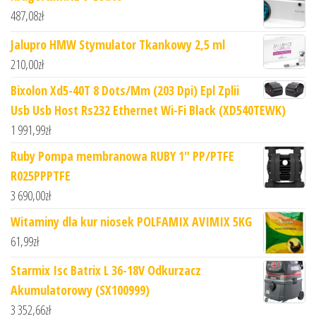
487,08
zł
Jalupro HMW Stymulator Tkankowy 2,5 ml
210,00
zł
Bixolon Xd5-40T 8 Dots/Mm (203 Dpi) Epl Zplii
Usb Usb Host Rs232 Ethernet Wi-Fi Black (XD540TEWK)
1 991,99
zł
Ruby Pompa membranowa RUBY 1" PP/PTFE
R025PPPTFE
3 690,00
zł
Witaminy dla kur niosek POLFAMIX AVIMIX 5KG
61,99
zł
Starmix Isc Batrix L 36-18V Odkurzacz
Akumulatorowy (SX100999)
3 352,66
zł