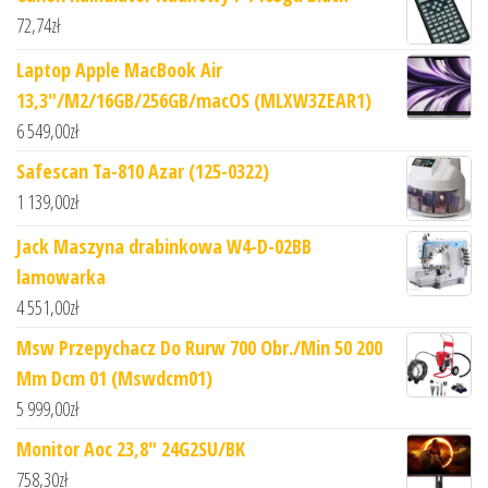
72,74
zł
Laptop Apple MacBook Air
13,3"/M2/16GB/256GB/macOS (MLXW3ZEAR1)
6 549,00
zł
Safescan Ta-810 Azar (125-0322)
1 139,00
zł
Jack Maszyna drabinkowa W4-D-02BB
lamowarka
4 551,00
zł
Msw Przepychacz Do Rurw 700 Obr./Min 50 200
Mm Dcm 01 (Mswdcm01)
5 999,00
zł
Monitor Aoc 23,8" 24G2SU/BK
758,30
zł