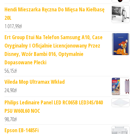
Hendi Mieszarka Ręczna Do Mięsa Na Kiełbasę
20L
1 017,99
zł
Ert Group Etui Na Telefon Samsung A10, Case
Oryginalny I Oficjalnie Licencjonowany Przez
Disney, Wzór Bambi 016, Optymalnie
Dopasowane Plecki
56,15
zł
Vileda Mop Ultramax Wkład
24,90
zł
Philips Ledinaire Panel LED RC065B LED34S/840
PSU W60L60 NOC
98,70
zł
Epson EB-1485Fi