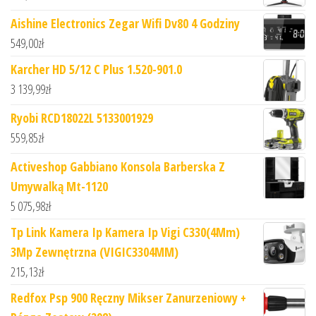
Aishine Electronics Zegar Wifi Dv80 4 Godziny
549,00
zł
Karcher HD 5/12 C Plus 1.520-901.0
3 139,99
zł
Ryobi RCD18022L 5133001929
559,85
zł
Activeshop Gabbiano Konsola Barberska Z
Umywalką Mt-1120
5 075,98
zł
Tp Link Kamera Ip Kamera Ip Vigi C330(4Mm)
3Mp Zewnętrzna (VIGIC3304MM)
215,13
zł
Redfox Psp 900 Ręczny Mikser Zanurzeniowy +