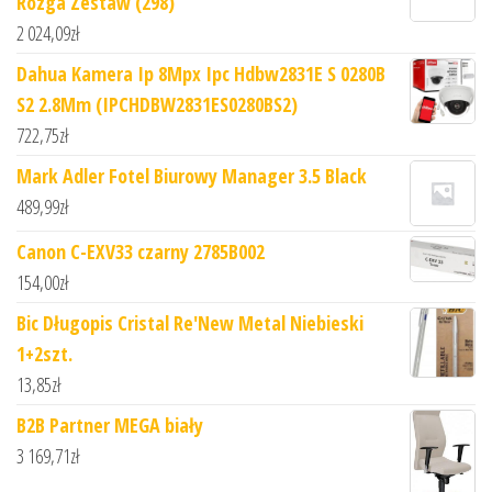
Rózga Zestaw (298)
2 024,09
zł
Dahua Kamera Ip 8Mpx Ipc Hdbw2831E S 0280B
S2 2.8Mm (IPCHDBW2831ES0280BS2)
722,75
zł
Mark Adler Fotel Biurowy Manager 3.5 Black
489,99
zł
Canon C-EXV33 czarny 2785B002
154,00
zł
Bic Długopis Cristal Re'New Metal Niebieski
1+2szt.
13,85
zł
B2B Partner MEGA biały
3 169,71
zł