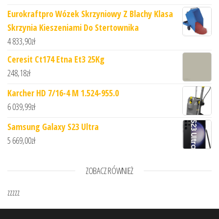
Eurokraftpro Wózek Skrzyniowy Z Blachy Klasa
Skrzynia Kieszeniami Do Stertownika
4 833,90
zł
Ceresit Ct174 Etna Et3 25Kg
248,18
zł
Karcher HD 7/16-4 M 1.524-955.0
6 039,99
zł
Samsung Galaxy S23 Ultra
5 669,00
zł
ZOBACZ RÓWNIEŻ
zzzzz