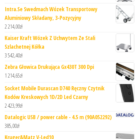
Intra.Se Swedmach Wózek Transportowy
Aluminiowy Składany, 3-Pozycyjny
2 214,00
zł
Kaiser Kraft Wózek Z Uchwytem Ze Stali
Szlachetnej Kółka
3 542,40
zł
Zebra Głowica Drukująca Gx430T 300 Dpi
1 214,65
zł
Socket Mobile Durascan D740 Ręczny Czytnik
Kodów Kreskowych 1D/2D Led Czarny
2 423,99
zł
Datalogic USB / power cable - 4.5 m (90A052292)
385,00
zł
Kruger&Matz V-Led10