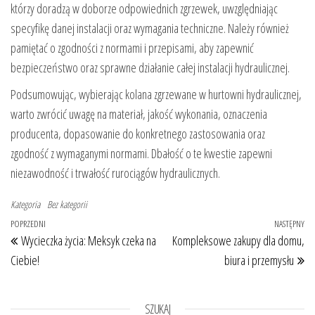
którzy doradzą w doborze odpowiednich zgrzewek, uwzględniając
specyfikę danej instalacji oraz wymagania techniczne. Należy również
pamiętać o zgodności z normami i przepisami, aby zapewnić
bezpieczeństwo oraz sprawne działanie całej instalacji hydraulicznej.
Podsumowując, wybierając kolana zgrzewane w hurtowni hydraulicznej,
warto zwrócić uwagę na materiał, jakość wykonania, oznaczenia
producenta, dopasowanie do konkretnego zastosowania oraz
zgodność z wymaganymi normami. Dbałość o te kwestie zapewni
niezawodność i trwałość rurociągów hydraulicznych.
Kategoria
Bez kategorii
Nawigacja wpisu
Poprzedni wpis
POPRZEDNI
NASTĘPNY
Na
Wycieczka życia: Meksyk czeka na
Kompleksowe zakupy dla domu,
Ciebie!
biura i przemysłu
SZUKAJ