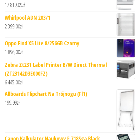
17 819,09
zł
Whirlpool ADN 203/1
2 399,00
zł
Oppo Find X5 Lite 8/256GB Czarny
1 896,00
zł
Zebra Zt231 Label Printer B/W Direct Thermal
(ZT23142D3E000FZ)
6 445,00
zł
Allboards Flipchart Na Trójnogu (Fl1)
199,99
zł
Canon Kalkulator Naukowy F 718Sga Black