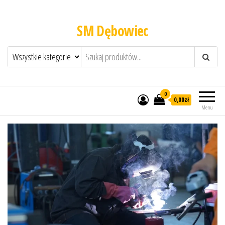
SM Dębowiec
0
0,00zł
Menu