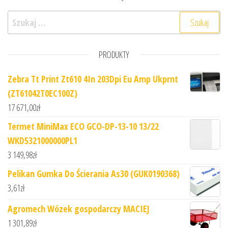
Szukaj:
PRODUKTY
Zebra Tt Print Zt610 4In 203Dpi Eu Amp Ukprnt
(ZT61042T0EC100Z)
17 671,00
zł
Termet MiniMax ECO GCO-DP-13-10 13/22
WKD5321000000PL1
3 149,98
zł
Pelikan Gumka Do Ścierania As30 (GUK0190368)
3,61
zł
Agromech Wózek gospodarczy MACIEJ
1 301,89
zł