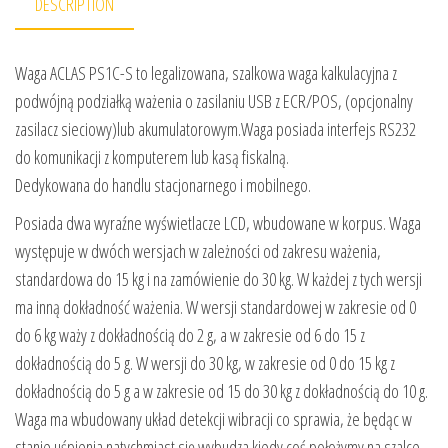
DESCRIPTION
Waga ACLAS PS1C-S to legalizowana, szalkowa waga kalkulacyjna z
podwójną podziałką ważenia o zasilaniu USB z ECR/POS, (opcjonalny
zasilacz sieciowy)lub akumulatorowym.Waga posiada interfejs RS232
do komunikacji z komputerem lub kasą fiskalną.
Dedykowana do handlu stacjonarnego i mobilnego.
Posiada dwa wyraźne wyświetlacze LCD, wbudowane w korpus. Waga
występuje w dwóch wersjach w zależności od zakresu ważenia,
standardowa do 15 kg i na zamówienie do 30 kg. W każdej z tych wersji
ma inną dokładność ważenia. W wersji standardowej w zakresie od 0
do 6 kg waży z dokładnością do 2 g, a w zakresie od 6 do 15 z
dokładnością do 5 g. W wersji do 30 kg, w zakresie od 0 do 15 kg z
dokładnością do 5 g a w zakresie od 15 do 30 kg z dokładnością do 10 g.
Waga ma wbudowany układ detekcji wibracji co sprawia, że będąc w
stanie uśpienia natychmiast się wybudza kiedy coś położymy na szalce.