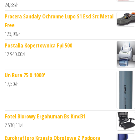
24,83
zł
Procera Sandały Ochronne Lupo S1 Esd Src Metal
Free
123,99
zł
Postalia Kopertownica Fpi 500
12 940,00
zł
Un Rura 75 X 1000'
17,50
zł
Fotel Biurowy Ergohuman Bs Kmd31
2 530,11
zł
Eurokraftpro Krzesło Obrotowe Z Podporą