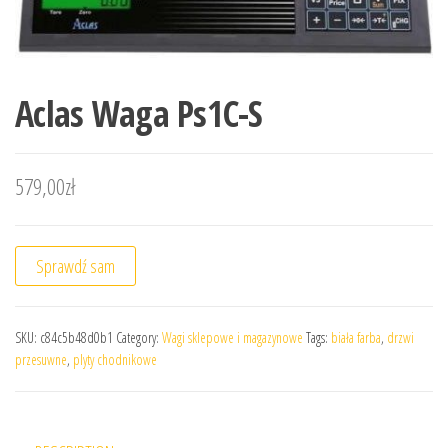
Aclas Waga Ps1C-S
579,00
zł
Sprawdź sam
SKU:
c84c5b48d0b1
Category:
Wagi sklepowe i magazynowe
Tags:
biała farba
,
drzwi
przesuwne
,
plyty chodnikowe