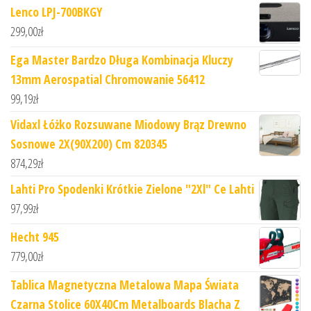
Lenco LPJ-700BKGY
299,00
zł
Ega Master Bardzo Długa Kombinacja Kluczy
13mm Aerospatial Chromowanie 56412
99,19
zł
Vidaxl Łóżko Rozsuwane Miodowy Brąz Drewno
Sosnowe 2X(90X200) Cm 820345
874,29
zł
Lahti Pro Spodenki Krótkie Zielone "2Xl" Ce Lahti
97,99
zł
Hecht 945
779,00
zł
Tablica Magnetyczna Metalowa Mapa Świata
Czarna Stolice 60X40Cm Metalboards Blacha Z