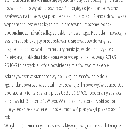
Pozwala nam to wyraźnie oszczędzać energię, co jest bardzo ważne
zważywszy na to, ze waga pracuje na akumulatorach. Standardowo waga
wyposażona jest w szalkę ze stali nierdzewnej, możemy jednak
opcjonalnie zamówić szalkę, ze szkła hartowanego. Posiada innowacyjny
system zapobiegający przedostawaniu się owadów do wnętrza
urządzenia, co pozwoli nam na utrzymanie jej w idealnej czystości.
Estetyczna, dokładna i dostępna w przystępnej cenie, waga ACLAS
PS1C-S to narzędzie, które powinieneś mieć w swoim sklepie.
Zakresy ważenia: standardowy do 15 kg, na zamówienie do 30
kgStandardowa szalka ze stali nierdzewnej:3-liniowe wyświetlacze LCD
operatora i klienta Zasilana przez USB z ECR/POS, opcjonalny zasilacz
sieciowy lub 3 baterie 1,5V typu AA (lub akumulatorki).Niski pobór
mocy- jeden zestaw baterii może umożliwić pracę wagi przez około 1
rok.
W trybie uśpienia natychmiastowa aktywacja wagi poprzez dotknięcie