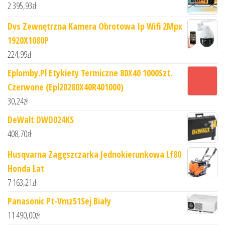
2 395,93
zł
Dvs Zewnętrzna Kamera Obrotowa Ip Wifi 2Mpx
1920X1080P
224,99
zł
Eplomby.Pl Etykiety Termiczne 80X40 1000Szt.
Czerwone (Epl20280X40R401000)
30,24
zł
DeWalt DWD024KS
408,70
zł
Husqvarna Zagęszczarka Jednokierunkowa Lf80
Honda Lat
7 163,21
zł
Panasonic Pt-Vmz51Sej Biały
11 490,00
zł