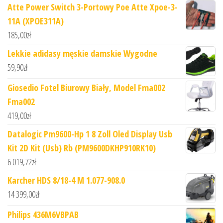
Atte Power Switch 3-Portowy Poe Atte Xpoe-3-
11A (XPOE311A)
185,00
zł
Lekkie adidasy męskie damskie Wygodne
59,90
zł
Giosedio Fotel Biurowy Biały, Model Fma002
Fma002
419,00
zł
Datalogic Pm9600-Hp 1 8 Zoll Oled Display Usb
Kit 2D Kit (Usb) Rb (PM9600DKHP910RK10)
6 019,72
zł
Karcher HDS 8/18-4 M 1.077-908.0
14 399,00
zł
Philips 436M6VBPAB