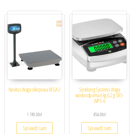
Novitus Waga sklepowa VEGA 2
Steinberg Systems Waga
wodoodporna 6 kg 0,2 g SBS-
WPS-6
1 749,00
zł
454,00
zł
Sprawdź sam
Sprawdź sam