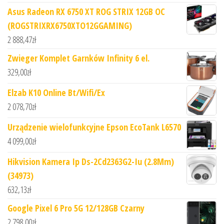
Asus Radeon RX 6750 XT ROG STRIX 12GB OC
(ROGSTRIXRX6750XTO12GGAMING)
2 888,47
zł
Zwieger Komplet Garnków Infinity 6 el.
329,00
zł
Elzab K10 Online Bt/Wifi/Ex
2 078,70
zł
Urządzenie wielofunkcyjne Epson EcoTank L6570
4 099,00
zł
Hikvision Kamera Ip Ds-2Cd2363G2-Iu (2.8Mm)
(34973)
632,13
zł
Google Pixel 6 Pro 5G 12/128GB Czarny
2 798,00
zł