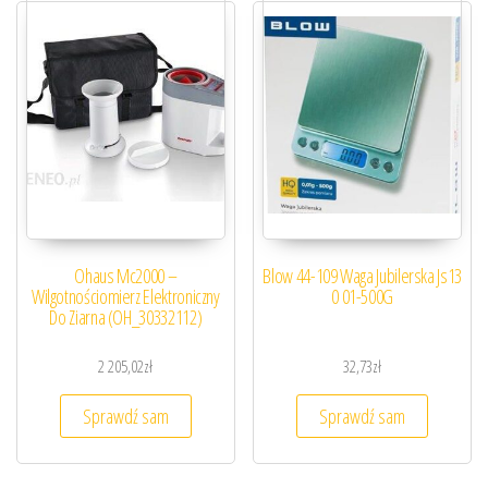
Ohaus Mc2000 –
Blow 44-109 Waga Jubilerska Js13
Wilgotnościomierz Elektroniczny
0 01-500G
Do Ziarna (OH_30332112)
2 205,02
zł
32,73
zł
Sprawdź sam
Sprawdź sam