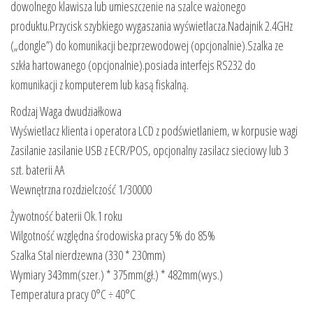
dowolnego klawisza lub umieszczenie na szalce ważonego
produktu.Przycisk szybkiego wygaszania wyświetlacza.Nadajnik 2.4GHz
(„dongle”) do komunikacji bezprzewodowej (opcjonalnie).Szalka ze
szkła hartowanego (opcjonalnie).posiada interfejs RS232 do
komunikacji z komputerem lub kasą fiskalną.
Rodzaj Waga dwudziałkowa
Wyświetlacz klienta i operatora LCD z podświetlaniem, w korpusie wagi
Zasilanie zasilanie USB z ECR/POS, opcjonalny zasilacz sieciowy lub 3
szt. baterii AA
Wewnętrzna rozdzielczość 1/30000
Żywotność baterii Ok.1 roku
Wilgotność względna środowiska pracy 5% do 85%
Szalka Stal nierdzewna (330 * 230mm)
Wymiary 343mm(szer.) * 375mm(gł.) * 482mm(wys.)
Temperatura pracy 0°C ÷ 40°C