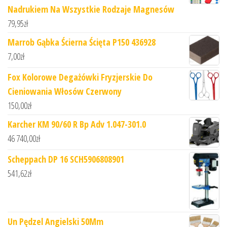
Nadrukiem Na Wszystkie Rodzaje Magnesów
79,95
zł
Marrob Gąbka Ścierna Ścięta P150 436928
7,00
zł
Fox Kolorowe Degażówki Fryzjerskie Do
Cieniowania Włosów Czerwony
150,00
zł
Karcher KM 90/60 R Bp Adv 1.047-301.0
46 740,00
zł
Scheppach DP 16 SCH5906808901
541,62
zł
Un Pędzel Angielski 50Mm