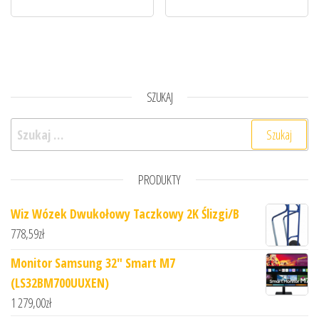
SZUKAJ
Szukaj:
PRODUKTY
Wiz Wózek Dwukołowy Taczkowy 2K Ślizgi/B
778,59
zł
Monitor Samsung 32" Smart M7
(LS32BM700UUXEN)
1 279,00
zł