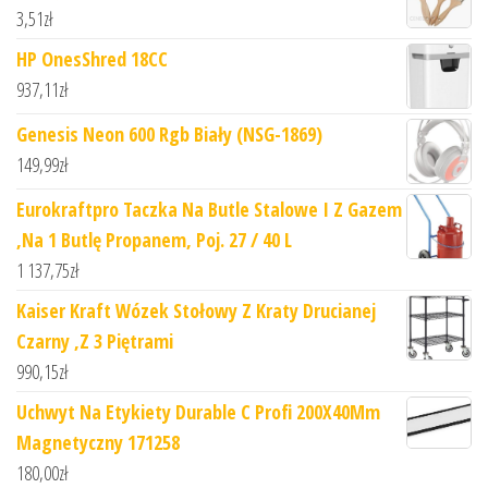
3,51
zł
HP OnesShred 18CC
937,11
zł
Genesis Neon 600 Rgb Biały (NSG-1869)
149,99
zł
Eurokraftpro Taczka Na Butle Stalowe I Z Gazem
,Na 1 Butlę Propanem, Poj. 27 / 40 L
1 137,75
zł
Kaiser Kraft Wózek Stołowy Z Kraty Drucianej
Czarny ,Z 3 Piętrami
990,15
zł
Uchwyt Na Etykiety Durable C Profi 200X40Mm
Magnetyczny 171258
180,00
zł