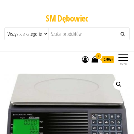
SM Dębowiec
0
0,00zł
Menu