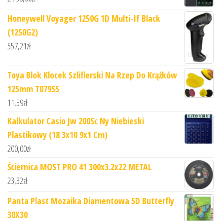
Honeywell Voyager 1250G 1D Multi-If Black
(1250G2)
557,21
zł
Toya Blok Klocek Szlifierski Na Rzep Do Krążków
125mm T07955
11,59
zł
Kalkulator Casio Jw 200Sc Ny Niebieski
Plastikowy (18 3x10 9x1 Cm)
200,00
zł
Ściernica MOST PRO 41 300x3.2x22 METAL
23,32
zł
Panta Plast Mozaika Diamentowa 5D Butterfly
30X30