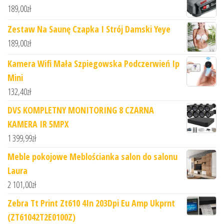
189,00
zł
Zestaw Na Saunę Czapka I Strój Damski Yeye
189,00
zł
Kamera Wifi Mała Szpiegowska Podczerwień Ip
Mini
132,40
zł
DVS KOMPLETNY MONITORING 8 CZARNA
KAMERA IR 5MPX
1 399,99
zł
Meble pokojowe Meblościanka salon do salonu
Laura
2 101,00
zł
Zebra Tt Print Zt610 4In 203Dpi Eu Amp Ukprnt
(ZT61042T2E0100Z)