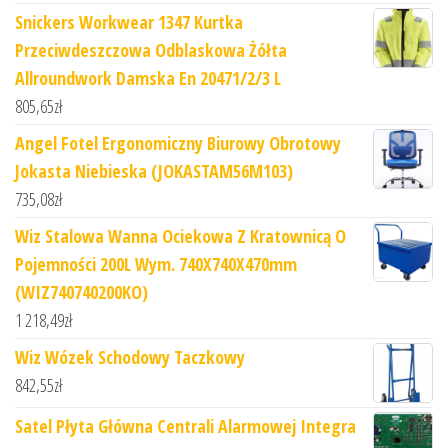
Snickers Workwear 1347 Kurtka
Przeciwdeszczowa Odblaskowa Żółta
Allroundwork Damska En 20471/2/3 L
805,65
zł
Angel Fotel Ergonomiczny Biurowy Obrotowy
Jokasta Niebieska (JOKASTAM56M103)
735,08
zł
Wiz Stalowa Wanna Ociekowa Z Kratownicą O
Pojemności 200L Wym. 740X740X470mm
(WIZ740740200KO)
1 218,49
zł
Wiz Wózek Schodowy Taczkowy
842,55
zł
Satel Płyta Główna Centrali Alarmowej Integra