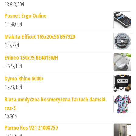
18 613,00
zł
Posnet Ergo Online
1 358,00
zł
Makita Efficut 165x20x56 B57320
155,77
zł
Evineo 150x75 BE4015WH
5 625,10
zł
Dymo Rhino 6000+
1 273,15
zł
Bluza medyczna kosmetyczna fartuch damski
roz-S
20,30
zł
Purmo Kos V21 2100X750