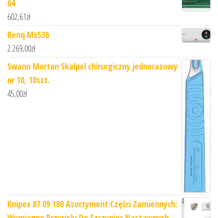
64
602,61
zł
Benq Mx536
2 269,00
zł
Swann Morton Skalpel chirurgiczny jednorazowy
nr 10, 10szt.
45,00
zł
Knipex 87 09 180 Asortyment Części Zamiennych:
Wymienne Przyciski Do Szczypiec Nastawnych