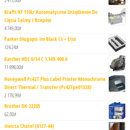
5 415,00
zł
Krafft Kf 110Lr Automatyczne Urządzenie Do
Cięcia Taśmy I Rzepów
4 749,00
zł
Parker Długopis Im Black Ct + Etui
124,24
zł
Karcher HDS 6/14 C 1.169-900.0
11 898,00
zł
Honeywell Pc42T Plus Label Printer Monochrome
Direct Thermal / Transfer (Pc42Tpe01328)
2 178,99
zł
Brother DK-22205
62,00
zł
Invicta Chatel (6137-44)