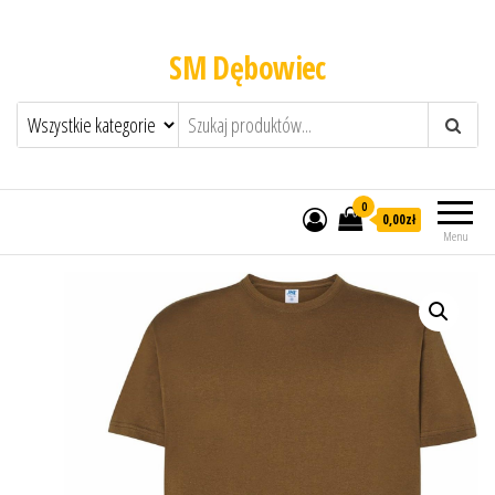
SM Dębowiec
0
0,00zł
Menu