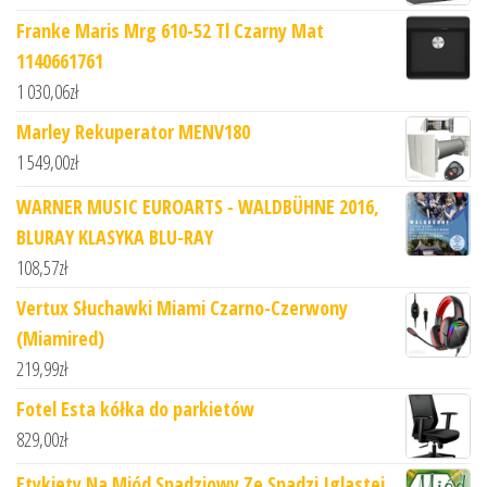
Franke Maris Mrg 610-52 Tl Czarny Mat
1140661761
1 030,06
zł
Marley Rekuperator MENV180
1 549,00
zł
WARNER MUSIC EUROARTS - WALDBÜHNE 2016,
BLURAY KLASYKA BLU-RAY
108,57
zł
Vertux Słuchawki Miami Czarno-Czerwony
(Miamired)
219,99
zł
Fotel Esta kółka do parkietów
829,00
zł
Etykiety Na Miód Spadziowy Ze Spadzi Iglastej