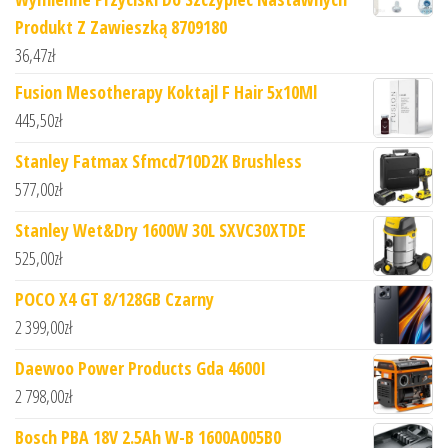
Produkt Z Zawieszką 8709180
36,47
zł
Fusion Mesotherapy Koktajl F Hair 5x10Ml
445,50
zł
Stanley Fatmax Sfmcd710D2K Brushless
577,00
zł
Stanley Wet&Dry 1600W 30L SXVC30XTDE
525,00
zł
POCO X4 GT 8/128GB Czarny
2 399,00
zł
Daewoo Power Products Gda 4600I
2 798,00
zł
Bosch PBA 18V 2.5Ah W-B 1600A005B0