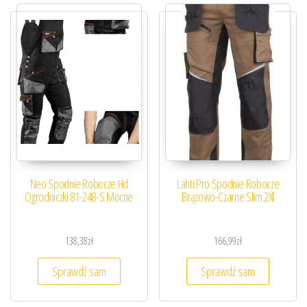
Neo Spodnie Robocze Hd
Lahti Pro Spodnie Robocze
Ogrodniczki 81-248-S Mocne
Brązowo-Czarne Slim 2Xl
138,38
zł
166,99
zł
Sprawdź sam
Sprawdź sam