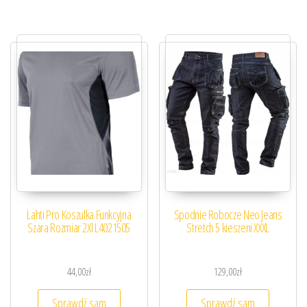
Lahti Pro Koszulka Funkcyjna
Spodnie Robocze Neo Jeans
Szara Rozmiar 2Xl L4021505
Stretch 5 kieszeni XXXL
44,00
zł
129,00
zł
Sprawdź sam
Sprawdź sam