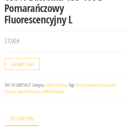
Pomarańczowy
Fluorescencyjny L
27,00
zł
Sprawdź sam
SKU:
951d0f25fe27
Category:
Odzież robocza
Tags:
drzwi przesuwne pokojowe
,
erbauer
,
płyta bitumiczna
,
szlifierka kątowa
DESCRIPTION