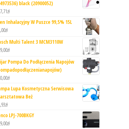
44973536) black (20900052)
7,71
zł
len Inhalacyjny W Puszce 99,5% 15L
,00
zł
osch Multi Talent 3 MCM3110W
9,00
zł
ijar Pompa Do Podłączenia Napojów
Pompadopodłączenianapojów)
0,00
zł
ampa Lupa Kosmetyczna Serwisowa
arsztatowa Beż
,93
zł
enco LPJ-700BKGY
9,00
zł