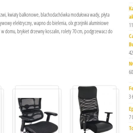
K
drzwi, kwiaty balkonowe, blachodachówka modułowa wady, płyta
a
wowy elektryczny, wapno do bielenia, olx grzejniki aluminiowe
11
nej w domu, brykiet drzewny koszalin, rolety 70 cm, podgrzewacz do
C
B
42
N
60
F
3 
E
7 
T