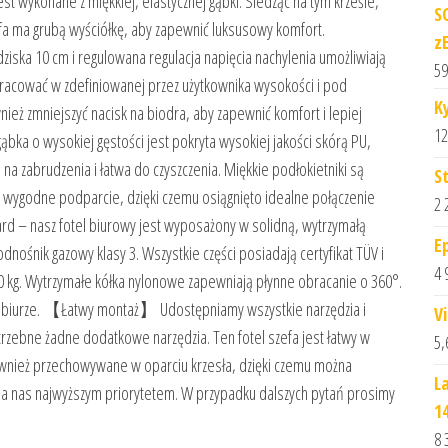
 wykonane z miękkiej, elastycznej gąbki. Siedząc na tym krześle,
S
fa ma grubą wyściółkę, aby zapewnić luksusowy komfort.
z
ska 10 cm i regulowana regulacja napięcia nachylenia umożliwiają
59
racować w zdefiniowanej przez użytkownika wysokości i pod
K
ż zmniejszyć nacisk na biodra, aby zapewnić komfort i lepiej
12
bka o wysokiej gęstości jest pokryta wysokiej jakości skórą PU,
na zabrudzenia i łatwa do czyszczenia. Miękkie podłokietniki są
S
 wygodne podparcie, dzięki czemu osiągnięto idealne połączenie
2 
ard – nasz fotel biurowy jest wyposażony w solidną, wytrzymałą
E
odnośnik gazowy klasy 3. Wszystkie części posiadają certyfikat TÜV i
4 
 kg. Wytrzymałe kółka nylonowe zapewniają płynne obracanie o 360°.
b biurze. 【Łatwy montaż】 Udostępniamy wszystkie narzędzia i
V
trzebne żadne dodatkowe narzędzia. Ten fotel szefa jest łatwy w
5,
również przechowywane w oparciu krzesła, dzięki czemu można
L
dla nas najwyższym priorytetem. W przypadku dalszych pytań prosimy
1
8 