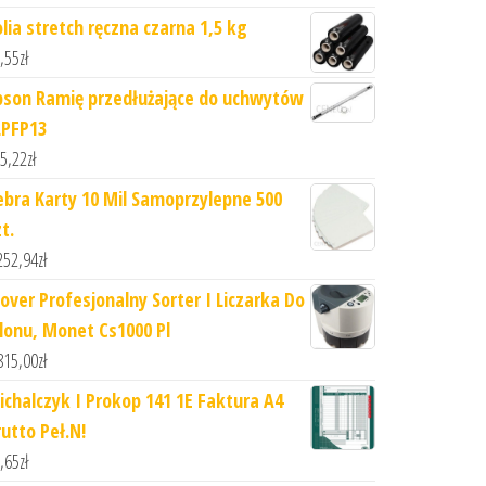
olia stretch ręczna czarna 1,5 kg
,55
zł
pson Ramię przedłużające do uchwytów
LPFP13
5,22
zł
ebra Karty 10 Mil Samoprzylepne 500
t.
252,94
zł
lover Profesjonalny Sorter I Liczarka Do
ilonu, Monet Cs1000 Pl
815,00
zł
ichalczyk I Prokop 141 1E Faktura A4
rutto Peł.N!
,65
zł