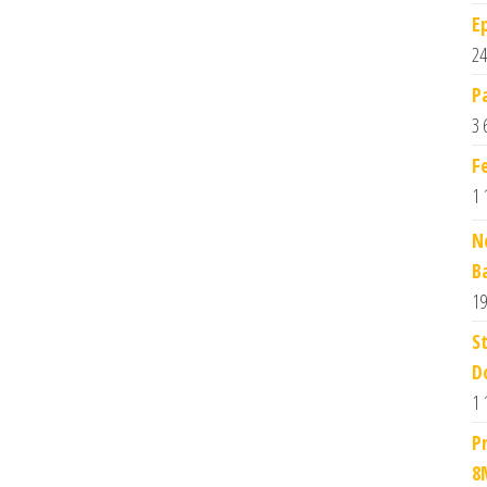
E
24
P
3 
F
1 
N
B
19
S
D
1 
P
8