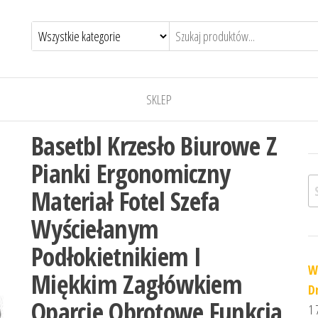
SKLEP
Basetbl Krzesło Biurowe Z
Pianki Ergonomiczny
Sz
Materiał Fotel Szefa
Wyściełanym
Podłokietnikiem I
W
Miękkim Zagłówkiem
D
Oparcie Obrotowe Funkcja
1 