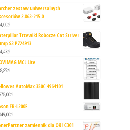
archer zestaw uniwersalnych
kcesoriów 2.863-215.0
4,00
zł
aterpillar Trzewiki Robocze Cat Striver
ump S3 P724913
4,47
zł
OVIMAG MCL Lite
8,85
zł
ellowes AutoMax 350C 4964101
678,00
zł
pson EB-L200F
049,00
zł
onerPartner zamiennik dla OKI C301