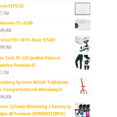
pson ELPSC32
7,74
zł
anasonic Pt-Lb386
649,00
zł
estool TDC 18/4 I-Basic 575601
199,99
zł
eo Tools 81-226 Spodnie Robocze
awełna Premium Xl
7,70
zł
teinberg Systems Wózek Trójkołowy
o Transportu Beczek Metalowych
196,00
zł
rotec Cyfrowy Monitoring 3 Kamery Ip
Mpix 4K Premium (PRNVR03T28POE)