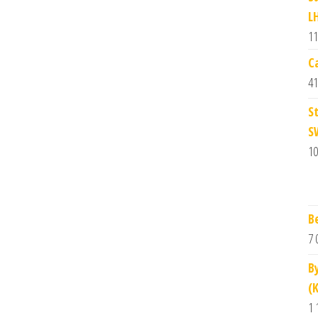
L
11
C
41
S
S
10
Be
7 
B
(
1 