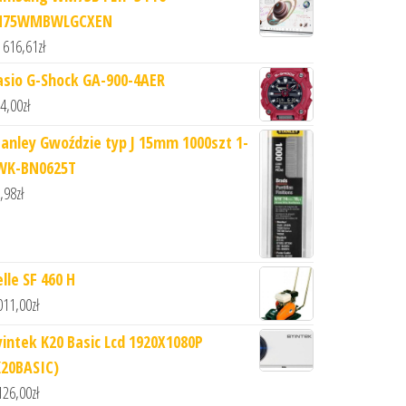
H75WMBWLGCXEN
 616,61
zł
asio G-Shock GA-900-4AER
4,00
zł
tanley Gwoździe typ J 15mm 1000szt 1-
WK-BN0625T
,98
zł
lle SF 460 H
011,00
zł
yintek K20 Basic Lcd 1920X1080P
K20BASIC)
126,00
zł