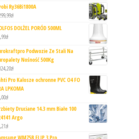
yobi Ry36Bi1800A
299,99
zł
OLFOS DOLŻEL PORÓD 500ML
,99
zł
urokraftpro Podwozie Ze Stali Na
uropalety Nośność 500Kg
124,20
zł
ahti Pro Kalosze ochronne PVC O4 FO
RA LPKOMA
,00
zł
rzbiety Druciane 14.3 mm Białe 100
24141 Argo
,21
zł
amsung WM75B FLIP 3 Pro