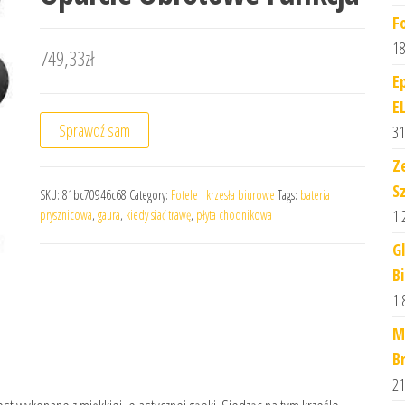
F
18
749,33
zł
E
E
Sprawdź sam
31
Z
Sz
SKU:
81bc70946c68
Category:
Fotele i krzesła biurowe
Tags:
bateria
1 
prysznicowa
,
gaura
,
kiedy siać trawę
,
płyta chodnikowa
G
B
1 
M
B
21