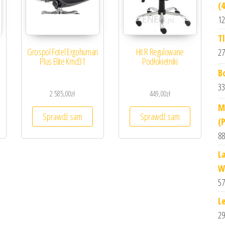
(
12
T
Grospol Fotel Ergohuman
Hit R Regulowane
27
Plus Elite Kmd31
Podłokietniki
B
33
2 585,00
zł
449,00
zł
M
Sprawdź sam
Sprawdź sam
(
88
L
W
57
L
29