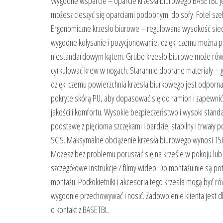
Wygodne wsparcie – oparcie krzesła biurowego BASETBL jest
możesz cieszyć się oparciami podobnymi do sofy. Fotel sze
Ergonomiczne krzesło biurowe – regulowana wysokość siedzi
wygodne kołysanie i pozycjonowanie, dzięki czemu można p
niestandardowym kątem. Grube krzesło biurowe może równie
cyrkulować krew w nogach. Starannie dobrane materiały – gą
dzięki czemu powierzchnia krzesła biurkowego jest odporna 
pokryte skórą PU, aby dopasować się do ramion i zapewnić
jakości i komfortu. Wysokie bezpieczeństwo i wysoki stand
podstawę z pięcioma szczękami i bardziej stabilny i trwały p
SGS. Maksymalne obciążenie krzesła biurowego wynosi 150
Możesz bez problemu poruszać się na krześle w pokoju lu
szczegółowe instrukcje / filmy wideo. Do montażu nie są po
montażu. Podłokietniki i akcesoria tego krzesła mogą być 
wygodnie przechowywać i nosić. Zadowolenie klienta jest 
o kontakt z BASETBL.