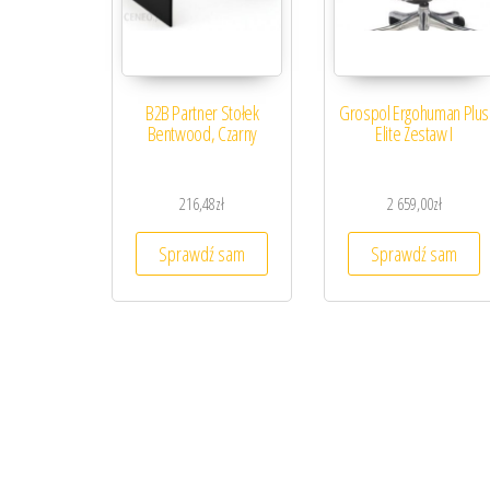
B2B Partner Stołek
Grospol Ergohuman Plus
Bentwood, Czarny
Elite Zestaw I
216,48
zł
2 659,00
zł
Sprawdź sam
Sprawdź sam