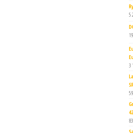
R
5 
D
19
E
E
3 
L
S
59
G
4
83
S