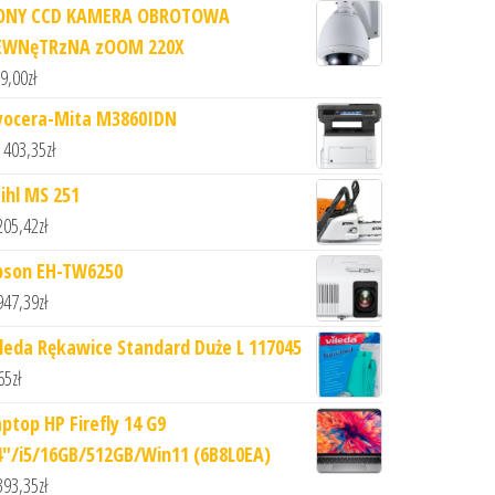
ONY CCD KAMERA OBROTOWA
EWNęTRzNA zOOM 220X
9,00
zł
yocera-Mita M3860IDN
 403,35
zł
tihl MS 251
205,42
zł
pson EH-TW6250
947,39
zł
ileda Rękawice Standard Duże L 117045
65
zł
aptop HP Firefly 14 G9
4"/i5/16GB/512GB/Win11 (6B8L0EA)
393,35
zł