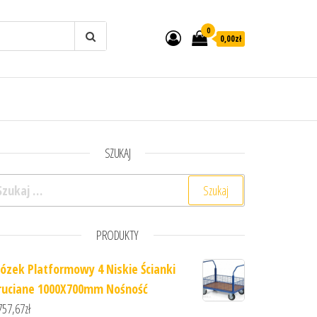
0
0,00zł
SZUKAJ
ukaj:
PRODUKTY
ózek Platformowy 4 Niskie Ścianki
ruciane 1000X700mm Nośność
757,67
zł