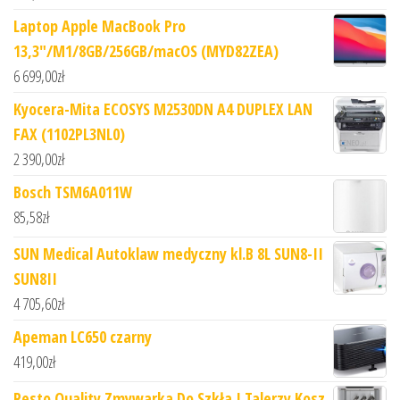
Laptop Apple MacBook Pro
13,3"/M1/8GB/256GB/macOS (MYD82ZEA)
6 699,00
zł
Kyocera-Mita ECOSYS M2530DN A4 DUPLEX LAN
FAX (1102PL3NL0)
2 390,00
zł
Bosch TSM6A011W
85,58
zł
SUN Medical Autoklaw medyczny kl.B 8L SUN8-II
SUN8II
4 705,60
zł
Apeman LC650 czarny
419,00
zł
Resto Quality Zmywarka Do Szkła I Talerzy Kosz