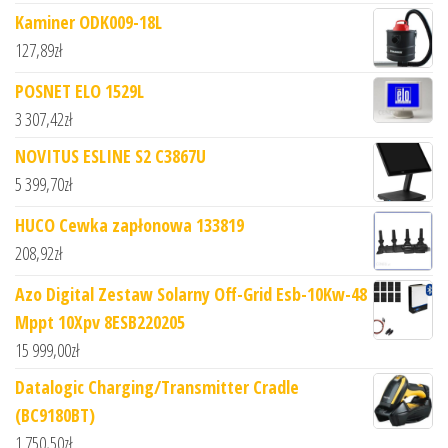
Kaminer ODK009-18L
127,89
zł
POSNET ELO 1529L
3 307,42
zł
NOVITUS ESLINE S2 C3867U
5 399,70
zł
HUCO Cewka zapłonowa 133819
208,92
zł
Azo Digital Zestaw Solarny Off-Grid Esb-10Kw-48
Mppt 10Xpv 8ESB220205
15 999,00
zł
Datalogic Charging/Transmitter Cradle
(BC9180BT)
1 750,50
zł