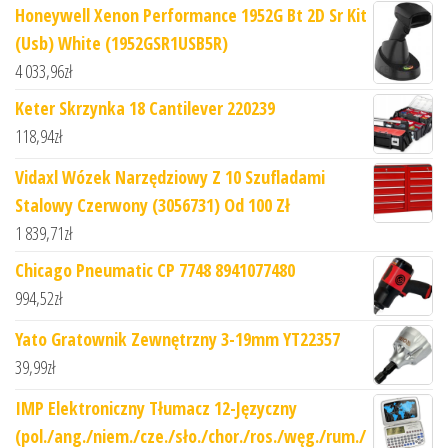
Honeywell Xenon Performance 1952G Bt 2D Sr Kit
(Usb) White (1952GSR1USB5R)
4 033,96
zł
Keter Skrzynka 18 Cantilever 220239
118,94
zł
Vidaxl Wózek Narzędziowy Z 10 Szufladami
Stalowy Czerwony (3056731) Od 100 Zł
1 839,71
zł
Chicago Pneumatic CP 7748 8941077480
994,52
zł
Yato Gratownik Zewnętrzny 3-19mm YT22357
39,99
zł
IMP Elektroniczny Tłumacz 12-Języczny
(pol./ang./niem./cze./sło./chor./ros./węg./rum./