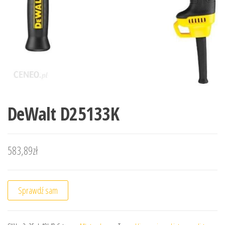
DeWalt D25133K
583,89
zł
Sprawdź sam