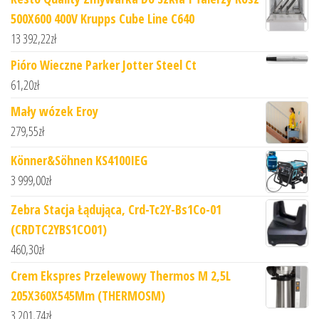
500X600 400V Krupps Cube Line C640
13 392,22
zł
Pióro Wieczne Parker Jotter Steel Ct
61,20
zł
Mały wózek Eroy
279,55
zł
Könner&Söhnen KS4100IEG
3 999,00
zł
Zebra Stacja Łądująca, Crd-Tc2Y-Bs1Co-01
(CRDTC2YBS1CO01)
460,30
zł
Crem Ekspres Przelewowy Thermos M 2,5L
205X360X545Mm (THERMOSM)
3 201,74
zł