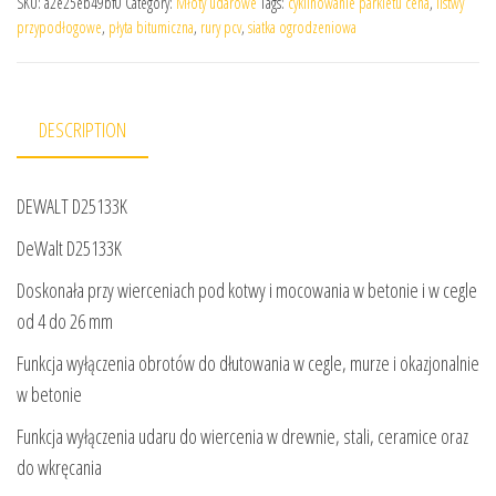
SKU:
a2e25eb49bf0
Category:
Młoty udarowe
Tags:
cyklinowanie parkietu cena
,
listwy
przypodłogowe
,
płyta bitumiczna
,
rury pcv
,
siatka ogrodzeniowa
DESCRIPTION
DEWALT D25133K
DeWalt D25133K
Doskonała przy wierceniach pod kotwy i mocowania w betonie i w cegle
od 4 do 26 mm
Funkcja wyłączenia obrotów do dłutowania w cegle, murze i okazjonalnie
w betonie
Funkcja wyłączenia udaru do wiercenia w drewnie, stali, ceramice oraz
do wkręcania