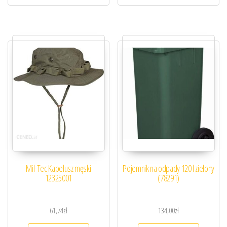
Mil-Tec Kapelusz męski
Pojemnik na odpady 120 l zielony
12325001
(78291)
61,74
zł
134,00
zł