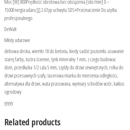
Moc [W] 800Prędkość obrotowa bez obciążenia [obr/min] 0 –
1500Energia udaru [J] 2.6Typ uchwytu SDS+Przeznaczenie Do użytku
profesjonalnego
DeWalt
Młoty udarowe
debowa deska, wiertło 18 do betonu, kiedy sadzić poziomki, usuwanie
starej farby, lustra ścienne, tynk mineralny 1 mm, z czego budowac
dom, przedłużka 1/2 cala 5 mm, szyldy do drzwi zewnętrznych, rolka do
drzwi przesuwnych szafy, laserowa miarka do mierzenia odległości,
alternatywa dla drzwi, wata prasowana, wymiary schodów wzór, kaktus
ogrodowy
yyyyy
Related products