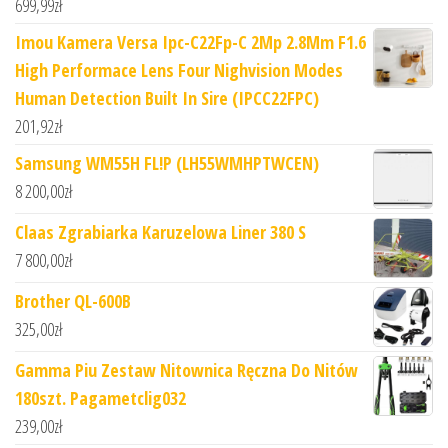
699,99
zł
Imou Kamera Versa Ipc-C22Fp-C 2Mp 2.8Mm F1.6
High Performace Lens Four Nighvision Modes
Human Detection Built In Sire (IPCC22FPC)
201,92
zł
Samsung WM55H FL!P (LH55WMHPTWCEN)
8 200,00
zł
Claas Zgrabiarka Karuzelowa Liner 380 S
7 800,00
zł
Brother QL-600B
325,00
zł
Gamma Piu Zestaw Nitownica Ręczna Do Nitów
180szt. Pagametclig032
239,00
zł