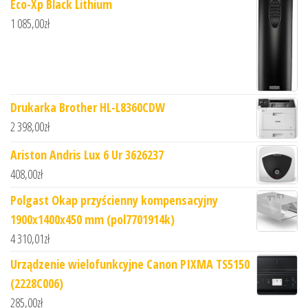
Eco-Xp Black Lithium
1 085,00
zł
Drukarka Brother HL-L8360CDW
2 398,00
zł
Ariston Andris Lux 6 Ur 3626237
408,00
zł
Polgast Okap przyścienny kompensacyjny
1900x1400x450 mm (pol7701914k)
4 310,01
zł
Urządzenie wielofunkcyjne Canon PIXMA TS5150
(2228C006)
285,00
zł