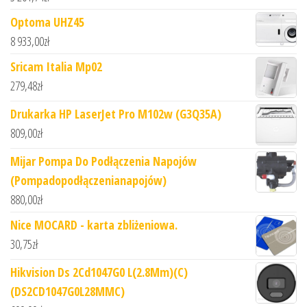
Optoma UHZ45
8 933,00
zł
Sricam Italia Mp02
279,48
zł
Drukarka HP LaserJet Pro M102w (G3Q35A)
809,00
zł
Mijar Pompa Do Podłączenia Napojów
(Pompadopodłączenianapojów)
880,00
zł
Nice MOCARD - karta zbliżeniowa.
30,75
zł
Hikvision Ds 2Cd1047G0 L(2.8Mm)(C)
(DS2CD1047G0L28MMC)