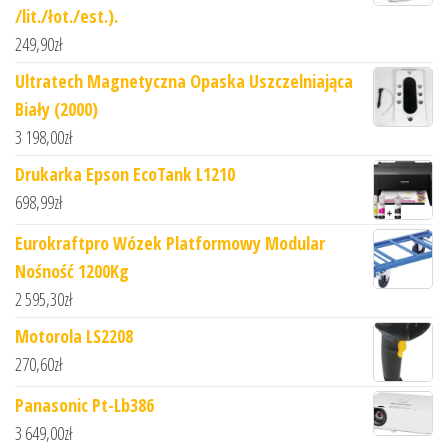
/lit./łot./est.).
249,90
zł
Ultratech Magnetyczna Opaska Uszczelniająca
Biały (2000)
3 198,00
zł
Drukarka Epson EcoTank L1210
698,99
zł
Eurokraftpro Wózek Platformowy Modular
Nośność 1200Kg
2 595,30
zł
Motorola LS2208
270,60
zł
Panasonic Pt-Lb386
3 649,00
zł