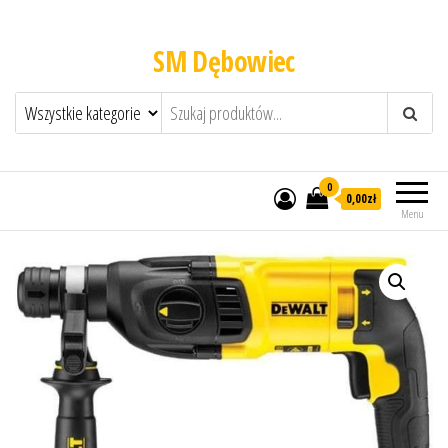
SM Dębowiec
0
0,00zł
Menu