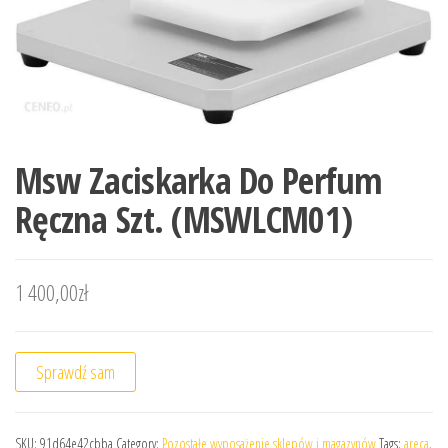
Msw Zaciskarka Do Perfum
Ręczna Szt. (MSWLCM01)
1 400,00
zł
Sprawdź sam
SKU:
91d64e42cbba
Category:
Pozostałe wyposażenie sklepów i magazynów
Tags:
areca
,