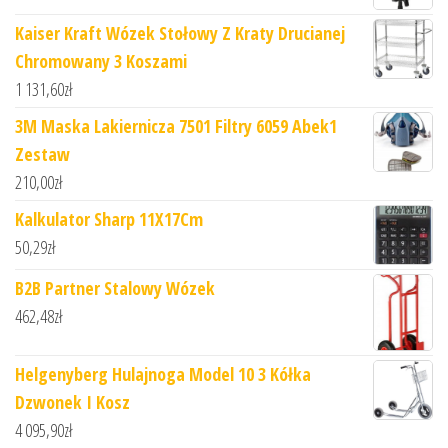
Kaiser Kraft Wózek Stołowy Z Kraty Drucianej
Chromowany 3 Koszami
1 131,60
zł
3M Maska Lakiernicza 7501 Filtry 6059 Abek1
Zestaw
210,00
zł
Kalkulator Sharp 11X17Cm
50,29
zł
B2B Partner Stalowy Wózek
462,48
zł
Helgenyberg Hulajnoga Model 10 3 Kółka
Dzwonek I Kosz
4 095,90
zł