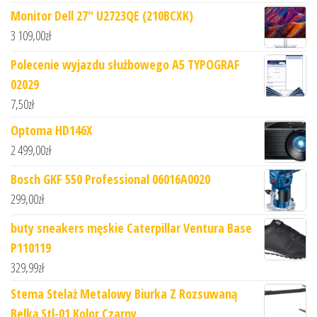
Monitor Dell 27" U2723QE (210BCXK)
3 109,00
zł
Polecenie wyjazdu służbowego A5 TYPOGRAF
02029
7,50
zł
Optoma HD146X
2 499,00
zł
Bosch GKF 550 Professional 06016A0020
299,00
zł
buty sneakers męskie Caterpillar Ventura Base
P110119
329,99
zł
Stema Stelaż Metalowy Biurka Z Rozsuwaną
Belką Stl-01 Kolor Czarny