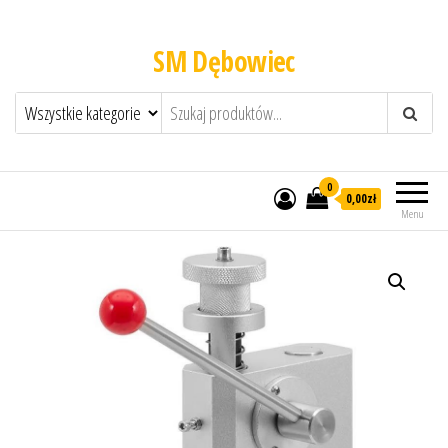
SM Dębowiec
0
0,00zł
Menu