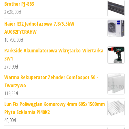
Brother PJ-863
2 628,00
zł
Haier R32 Jednofazowa 7,8/5,5kW
AU082FYCRAHW
10 790,00
zł
Parkside Akumulatorowa Wkrętarko-Wiertarka
3W1
279,99
zł
Warma Rekuperator Zehnder Comfospot 50 -
Tworzywo
119,33
zł
Lun Fix Poliwęglan Komorowy 4mm 695x1500mm
Płyta Szklarnia Pl40K2
40,00
zł