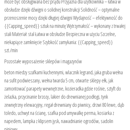
może być obsługiwana bez prądu Przyjazna dla użytkownika – łatwa w
obsłudze dzięki dźwigni o solidnej konstrukcji Solidność – optymalne
przenoszenie mocy dzięki długiej dźwigni Wydajność – efektywność do
{{Capping_speed}} sztuk na minutę Wytrzymałość – wykonany z trwałej
stali Materiał: stal Łatwa w obsłudze Bezpieczna w użyciu Szczelne,
niekapiące zamknięcie Szybkość zamykania: {{Capping_speed}}
szt./min
Pozostałe wyposażenie sklepów i magazynów
beton miedzy szafkami kuchennymi, wlacznik legrand, jaka gruba wełna
na sufit podwieszany, wełna twarda 5 cm, otwarte sklepy ełk, jak
zamontować parapety wewnętrzne, kozieradka gdzie rośnie, sztyft do
żelazka, przycinanie brzozy, lakier do drewnianej podłogi, tynk
zewnętrzny elewacyjny, regał drewniany do piwnicy, drzwi 80 lewe, dąb
toledo, uchwyt na ścianę, szafka pod umywalkę perma, kosiarka z
napedem, lampka z klipsem jysk, nawadnianie ogrodów, sadolin
piniowy