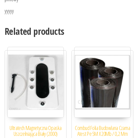
yyyyy
Related products
Ultratech Magnetyczna Opaska
Combud Folia Budowlana Czarna
Uszczelniająca Biały (2000)
Atest Pe 5M X 20Mb / 0,2 Mm