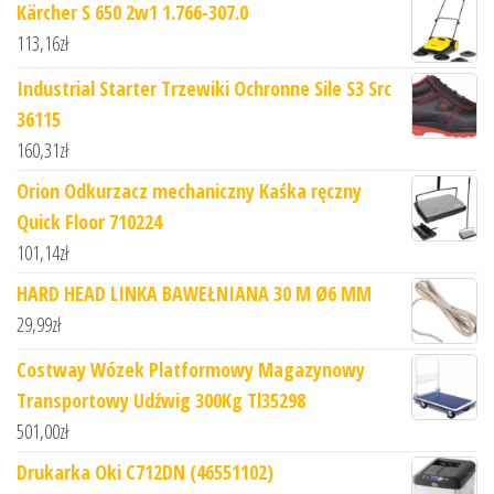
Kärcher S 650 2w1 1.766-307.0
113,16
zł
Industrial Starter Trzewiki Ochronne Sile S3 Src
36115
160,31
zł
Orion Odkurzacz mechaniczny Kaśka ręczny
Quick Floor 710224
101,14
zł
HARD HEAD LINKA BAWEŁNIANA 30 M Ø6 MM
29,99
zł
Costway Wózek Platformowy Magazynowy
Transportowy Udźwig 300Kg Tl35298
501,00
zł
Drukarka Oki C712DN (46551102)