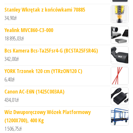
Stanley Wkrętak z końcówkami 70885
34,90
zł
Yealink MVC860-C3-000
18 895,03
zł
Bcs Kamera Bcs-Ta25Fsr4-G (BCSTA25FSR4G)
342,00
zł
YORK Trzonek 120 cm (YTRzON120 C)
6,40
zł
Canon AC-E6N (1425C003AA)
434,01
zł
Wiz Dwuporęczowy Wózek Platformowy
(1200X700), 400 Kg
1 506,75
zł