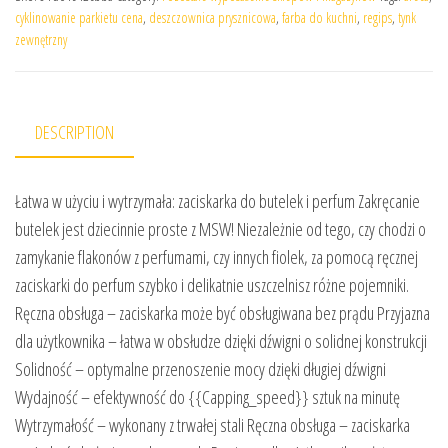
cyklinowanie parkietu cena
,
deszczownica prysznicowa
,
farba do kuchni
,
regips
,
tynk
zewnętrzny
DESCRIPTION
Łatwa w użyciu i wytrzymała: zaciskarka do butelek i perfum Zakręcanie
butelek jest dziecinnie proste z MSW! Niezależnie od tego, czy chodzi o
zamykanie flakonów z perfumami, czy innych fiolek, za pomocą ręcznej
zaciskarki do perfum szybko i delikatnie uszczelnisz różne pojemniki.
Ręczna obsługa – zaciskarka może być obsługiwana bez prądu Przyjazna
dla użytkownika – łatwa w obsłudze dzięki dźwigni o solidnej konstrukcji
Solidność – optymalne przenoszenie mocy dzięki długiej dźwigni
Wydajność – efektywność do {{Capping_speed}} sztuk na minutę
Wytrzymałość – wykonany z trwałej stali Ręczna obsługa – zaciskarka