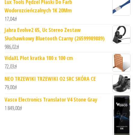
Lux Tools Pędzel Płaski Do Farb
Wodorozcieńczalnych 1K 20Mm
17,04
zł
Jabra Evolve2 65, Uc Stereo Zestaw
Słuchawkowy Bluetooth Czarny (26599989889)
986,02
zł
VidaXL Płot kratka 180 x 100 cm
72,03
zł
NEO TRZEWIKI TRZEWIKI O2 SRC SKÓRA CE
79,00
zł
Vasco Electronics Translator V4 Stone Gray
1 849,00
zł