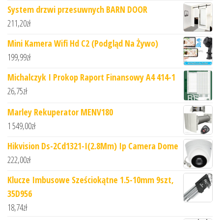
System drzwi przesuwnych BARN DOOR
211,20
zł
Mini Kamera Wifi Hd C2 (Podgląd Na Żywo)
199,99
zł
Michalczyk I Prokop Raport Finansowy A4 414-1
26,75
zł
Marley Rekuperator MENV180
1 549,00
zł
Hikvision Ds-2Cd1321-I(2.8Mm) Ip Camera Dome
222,00
zł
Klucze Imbusowe Sześciokątne 1.5-10mm 9szt,
35D956
18,74
zł