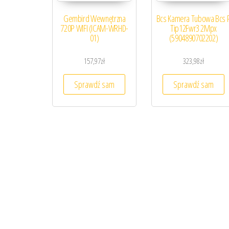
Gembird Wewnętrzna
Bcs Kamera Tubowa Bcs 
720P WIFI (ICAM-WRHD-
Tip12Fwr3 2Mpx
01)
(5904890702202)
157,97
zł
323,98
zł
Sprawdź sam
Sprawdź sam