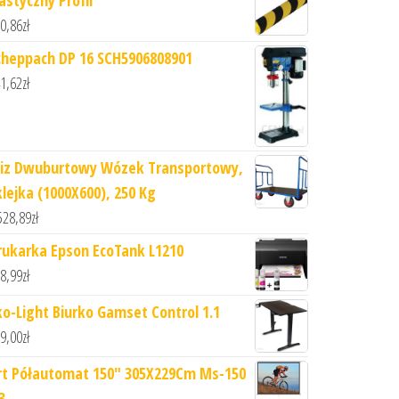
0,86
zł
cheppach DP 16 SCH5906808901
1,62
zł
iz Dwuburtowy Wózek Transportowy,
klejka (1000X600), 250 Kg
528,89
zł
rukarka Epson EcoTank L1210
8,99
zł
ko-Light Biurko Gamset Control 1.1
9,00
zł
rt Półautomat 150" 305X229Cm Ms-150
3