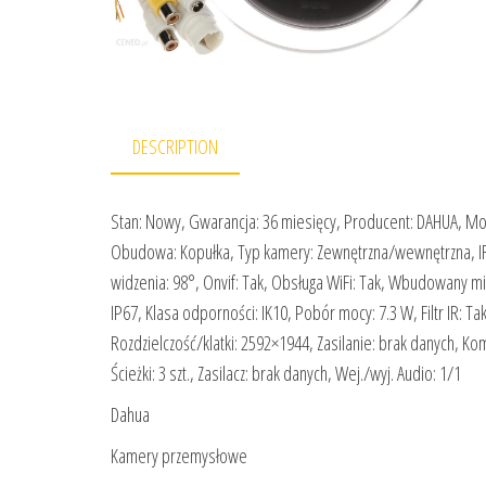
DESCRIPTION
Stan: Nowy, Gwarancja: 36 miesięcy, Producent: DAHUA, 
Obudowa: Kopułka, Typ kamery: Zewnętrzna/wewnętrzna, IR/
widzenia: 98°, Onvif: Tak, Obsługa WiFi: Tak, Wbudowany mikr
IP67, Klasa odporności: IK10, Pobór mocy: 7.3 W, Filtr IR: T
Rozdzielczość/klatki: 2592×1944, Zasilanie: brak danych, Ko
Ścieżki: 3 szt., Zasilacz: brak danych, Wej./wyj. Audio: 1/1
Dahua
Kamery przemysłowe