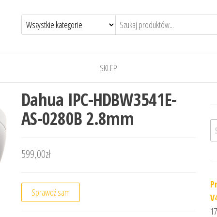
SKLEP
Dahua IPC-HDBW3541E-
AS-0280B 2.8mm
Sz
599,00
zł
P
Sprawdź sam
V
17