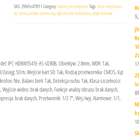
SKU:
29fd5e478f11
Category:
Kamery przemysłowe
Tags:
drzwi wejściowe
R
do domu
,
kotwa chemiczna
,
ogrodzenie betonowe
,
płyta ażurowa
9,
J
R
1
Zi
Model: IPC-HDBW3541E-AS-0280B, Obiektyw: 2.8mm, WDR: Tak,
17
Zasięg: 50 m, Wejście kart SD: Tak, Rodzaj przetwornika: CMOS, Kąt
Z
ofon: Nie, Balans bieli: Tak, Detekcja ruchu: Tak, Klasa szczelności:
S
ak, Wyjście wideo: brak danych, Funkcje analizy obrazu: brak danych,
89
mpresja: brak danych, Przetwornik: 1/2.7″, Wej./wyj. Alarmowe: 1/1,
M
k
10
S