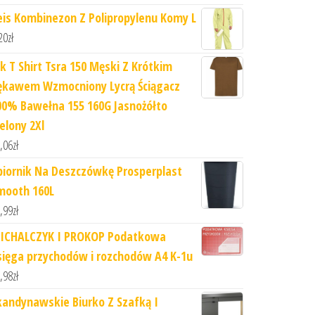
eis Kombinezon Z Polipropylenu Komy L
20
zł
hk T Shirt Tsra 150 Męski Z Krótkim
ękawem Wzmocniony Lycrą Ściągacz
00% Bawełna 155 160G Jasnożółto
elony 2Xl
,06
zł
biornik Na Deszczówkę Prosperplast
mooth 160L
,99
zł
ICHALCZYK I PROKOP Podatkowa
sięga przychodów i rozchodów A4 K-1u
,98
zł
kandynawskie Biurko Z Szafką I