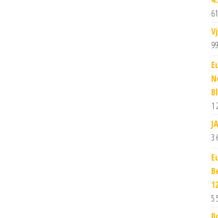
61
V
99
E
N
B
1 
J
3 
E
B
1
5 
B