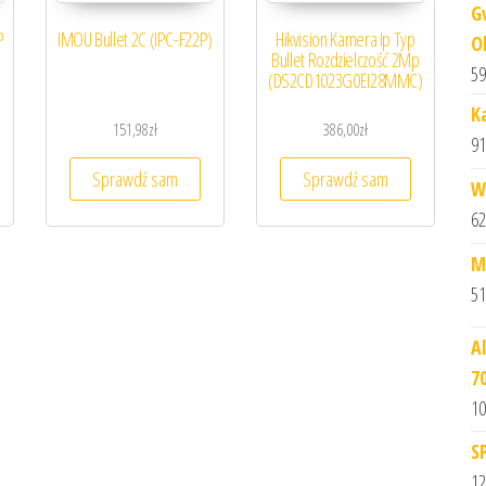
G
P
IMOU Bullet 2C (IPC-F22P)
Hikvision Kamera Ip Typ
O
Bullet Rozdzielczość 2Mp
59
(DS2CD1023G0EI28MMC)
K
151,98
zł
386,00
zł
91
Sprawdź sam
Sprawdź sam
W
62
M
51
A
7
10
S
12