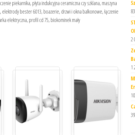
S
zczenie piekarnika, płyta indukcyjna ceramiczna czy szklana, maszyna
83
, elektrody bester 6013, boazerie, drzwi i okna balkonowe, łączenie
arka elektryczna, profil cd 75, biokominek mały
S
O
2 
Z
B
1 
M
E
10
C
39