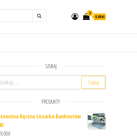
0
0,00zł
SZUKAJ
ukaj:
PRODUKTY
rzenośna Ręczna Liczarka Banknotów
40
9,00
zł