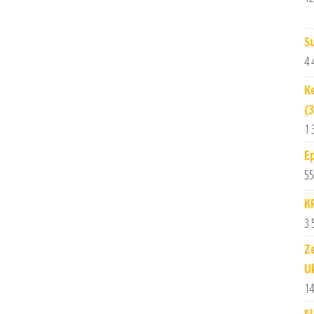
S
4 
K
(
1 
E
55
K
3 
Z
U
14
El