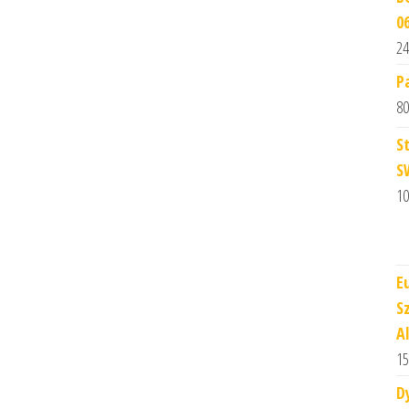
0
24
P
80
S
S
10
E
S
A
15
D