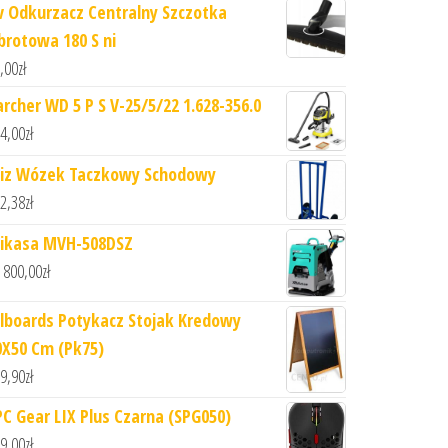
v Odkurzacz Centralny Szczotka
brotowa 180 S ni
,00
zł
archer WD 5 P S V-25/5/22 1.628-356.0
4,00
zł
iz Wózek Taczkowy Schodowy
2,38
zł
ikasa MVH-508DSZ
 800,00
zł
llboards Potykacz Stojak Kredowy
0X50 Cm (Pk75)
9,90
zł
PC Gear LIX Plus Czarna (SPG050)
9,00
zł