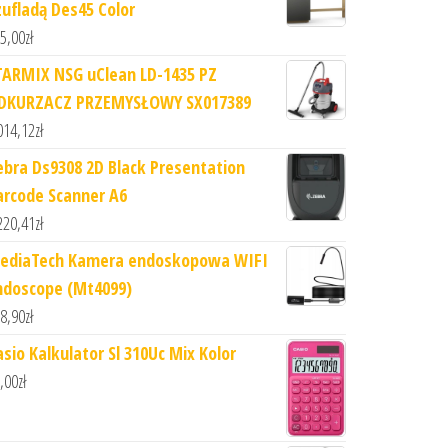
zufladą Des45 Color
5,00
zł
TARMIX NSG uClean LD-1435 PZ
DKURZACZ PRZEMYSŁOWY SX017389
014,12
zł
ebra Ds9308 2D Black Presentation
arcode Scanner A6
220,41
zł
ediaTech Kamera endoskopowa WIFI
ndoscope (Mt4099)
8,90
zł
asio Kalkulator Sl 310Uc Mix Kolor
,00
zł