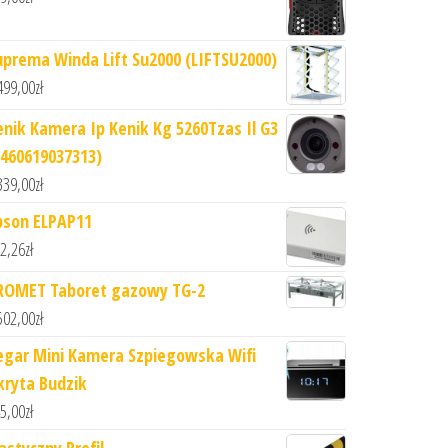
uprema Winda Lift Su2000 (LIFTSU2000)
499,00
zł
enik Kamera Ip Kenik Kg 5260Tzas Il G3
3460619037313)
339,00
zł
pson ELPAP11
2,26
zł
ROMET Taboret gazowy TG-2
502,00
zł
egar Mini Kamera Szpiegowska Wifi
kryta Budzik
5,00
zł
astyczny Profil