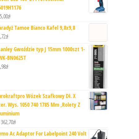
6019H1176
5,00
zł
aradyż Tamoe Bianco Kafel 9,8x9,8
,72
zł
tanley Gwoździe typ J 15mm 1000szt 1-
WK-BN0625T
,98
zł
urokraftpro Wózek Szafkowy Dł. X
zer. Wys. 1050 740 1785 Mm ,Rolety Z
luminium
 362,70
zł
ymo Ac Adaptor For Labelpoint 240 Volt