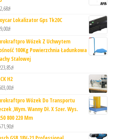
2,68
zł
joycar Lokalizator Gps Tk20C
9,00
zł
urokraftpro Wózek Z Uchwytem
ośność 100Kg Powierzchnia Ładunkowa
lachy Stalowej
223,85
zł
ACK H2
603,00
zł
urokraftpro Wózek Do Transportu
eczek ,Wym. Wanny Dł. X Szer. Wys.
250 800 220 Mm
571,90
zł
osch GSB 18V-21 Professional