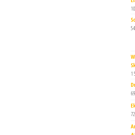
10
S
54
W
S
1 
D
69
E
72
A
4: