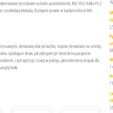
76
lakierowanie proszkowe na kolor jasnoniebieski, RAL 5012. Kółka Po 2
rętne z podwójną blokadą. Dostępne prawie w każdym kolorze RAL.
M
U
2,
R
a
przesuwnych, drewniany blat do kuchni, stopnie drewniane na schody,
43
alna, opadajace drzwi, jak zabezpieczyć doniczki na parapecie
W
yrodurem, czym wyciszyc sciany w pokoju, jaki materiał na drapak dla
1 
acyjny biały
A
7 
z
O
12