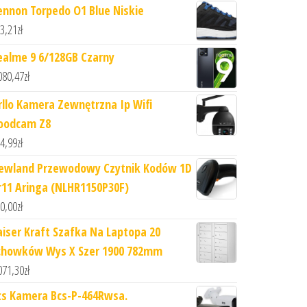
ennon Torpedo O1 Blue Niskie
3,21
zł
ealme 9 6/128GB Czarny
080,47
zł
rllo Kamera Zewnętrzna Ip Wifi
oodcam Z8
4,99
zł
ewland Przewodowy Czytnik Kodów 1D
r11 Aringa (NLHR1150P30F)
0,00
zł
aiser Kraft Szafka Na Laptopa 20
chowków Wys X Szer 1900 782mm
071,30
zł
cs Kamera Bcs-P-464Rwsa.