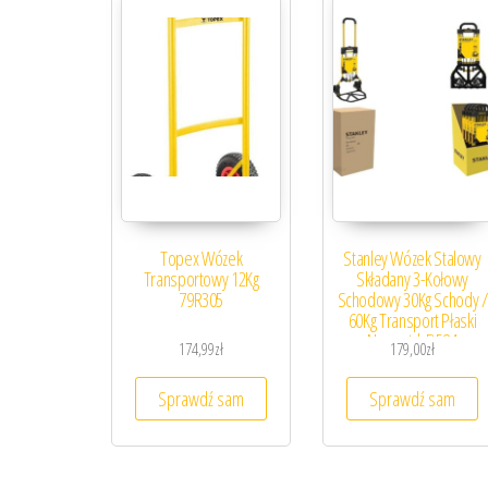
Topex Wózek
Stanley Wózek Stalowy
Transportowy 12Kg
Składany 3-Kołowy
79R305
Schodowy 30Kg Schody /
60Kg Transport Płaski
Nusxwtd-Ft584
174,99
zł
179,00
zł
Sprawdź sam
Sprawdź sam