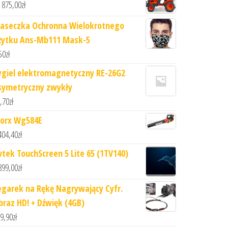
 875,00
zł
aseczka Ochronna Wielokrotnego
żytku Ans-Mb111 Mask-5
50
zł
ygiel elektromagnetyczny RE-26G2
symetryczny zwykły
,70
zł
orx Wg584E
404,40
zł
vtek TouchScreen 5 Lite 65 (1TV140)
899,00
zł
egarek na Rękę Nagrywający Cyfr.
braz HD! + Dźwięk (4GB)
9,90
zł