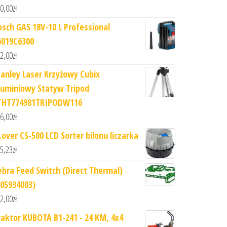
0,00
zł
osch GAS 18V-10 L Professional
6019C6300
2,00
zł
tanley Laser Krzyżowy Cubix
luminiowy Statyw Tripod
THT774981TRIPODW116
6,00
zł
Lover CS-500 LCD Sorter bilonu liczarka
5,23
zł
ebra Feed Switch (Direct Thermal)
105934003)
2,00
zł
raktor KUBOTA B1-241 - 24 KM, 4x4