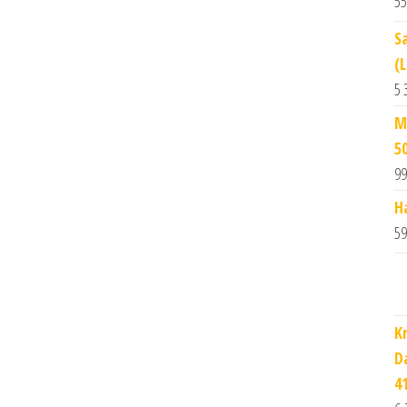
55
S
(
5 
M
5
99
H
59
K
D
4