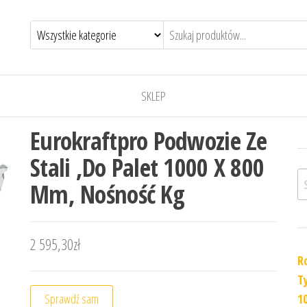
SKLEP
Eurokraftpro Podwozie Ze
Stali ,Do Palet 1000 X 800
Sz
Mm, Nośność Kg
2 595,30
zł
R
T
Sprawdź sam
1