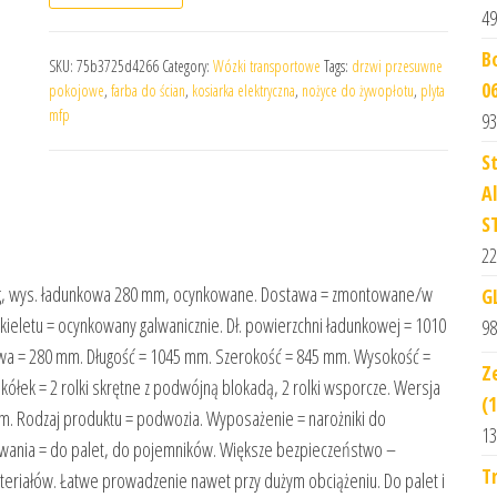
49
B
SKU:
75b3725d4266
Category:
Wózki transportowe
Tags:
drzwi przesuwne
0
pokojowe
,
farba do ścian
,
kosiarka elektryczna
,
nożyce do żywopłotu
,
plyta
mfp
93
S
A
S
22
 kg, wys. ładunkowa 280 mm, ocynkowane. Dostawa = zmontowane/w
G
 szkieletu = ocynkowany galwanicznie. Dł. powierzchni ładunkowej = 1010
98
wa = 280 mm. Długość = 1045 mm. Szerokość = 845 mm. Wysokość =
Z
ek = 2 rolki skrętne z podwójną blokadą, 2 rolki wsporcze. Wersja
(
mm. Rodzaj produktu = podwozia. Wyposażenie = narożniki do
13
owania = do palet, do pojemników. Większe bezpieczeństwo –
T
iałów. Łatwe prowadzenie nawet przy dużym obciążeniu. Do palet i