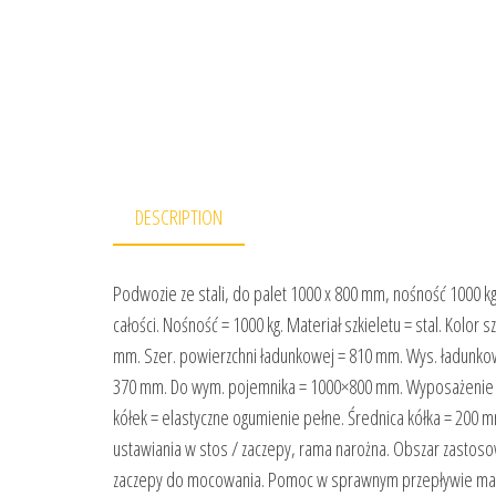
DESCRIPTION
Podwozie ze stali, do palet 1000 x 800 mm, nośność 1000
całości. Nośność = 1000 kg. Materiał szkieletu = stal. Kolor
mm. Szer. powierzchni ładunkowej = 810 mm. Wys. ładunko
370 mm. Do wym. pojemnika = 1000×800 mm. Wyposażenie kół
kółek = elastyczne ogumienie pełne. Średnica kółka = 200 
ustawiania w stos / zaczepy, rama narożna. Obszar zastos
zaczepy do mocowania. Pomoc w sprawnym przepływie mater