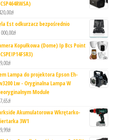
BCSP464RWSA)
420,00
zł
yla Est odkurzacz bezpośrednio
 000,00
zł
amera Kopułkowa (Dome) Ip Bcs Point
BCSPEIP14FSR3)
9,00
zł
em Lampa do projektora Epson Eh-
w3200 Lw - Oryginalna Lampa W
ieoryginalnym Module
7,65
zł
arkside Akumulatorowa Wkrętarko-
iertarka 3W1
9,99
zł