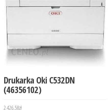
Drukarka Oki C532DN
(46356102)
2 426,58
zł