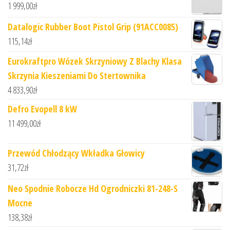
1 999,00
zł
Datalogic Rubber Boot Pistol Grip (91ACC0085)
115,14
zł
Eurokraftpro Wózek Skrzyniowy Z Blachy Klasa
Skrzynia Kieszeniami Do Stertownika
4 833,90
zł
Defro Evopell 8 kW
11 499,00
zł
Przewód Chłodzący Wkładka Głowicy
31,72
zł
Neo Spodnie Robocze Hd Ogrodniczki 81-248-S
Mocne
138,38
zł