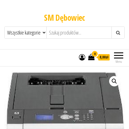
SM Dębowiec
0
0,00zł
Menu