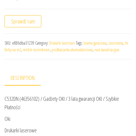
Sprawdź sam
SKU:
e886dba31239
Category:
Drukarki laserowe
Tags:
brama garażowa
,
casrorama
,
ile
farby na m2
,
meble łazienkowe
,
podkaszarka akumulatorowa
,
rura kanalizacyjna
DESCRIPTION
C532DN (46356102) / Gadżety OKI / 3 lata gwarancji OKI / Szybkie
Płatności
Oki
Drukarki laserowe