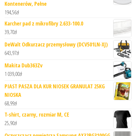
Kontenerów, Pełne
194,56
zł
Karcher pad z mikrofibry 2.633-100.0
39,70
zł
DeWalt Odkurzacz przemysłowy (DCV501LN-XJ)
643,97
zł
Makita Dub363Zv
1 039,00
zł
PIAST PASZA DLA KUR NIOSEK GRANULAT 25KG
NIOSKA
68,99
zł
T-shirt, czarny, rozmiar M, CE
25,90
zł
Oczyszczacz powietrza Samsung AX32BG3100GG