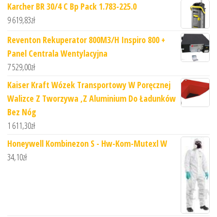
Karcher BR 30/4 C Bp Pack 1.783-225.0
9 619,83
zł
Reventon Rekuperator 800M3/H Inspiro 800 +
Panel Centrala Wentylacyjna
7 529,00
zł
Kaiser Kraft Wózek Transportowy W Poręcznej
Walizce Z Tworzywa ,Z Aluminium Do Ładunków
Bez Nóg
1 611,30
zł
Honeywell Kombinezon S - Hw-Kom-Mutexl W
34,10
zł