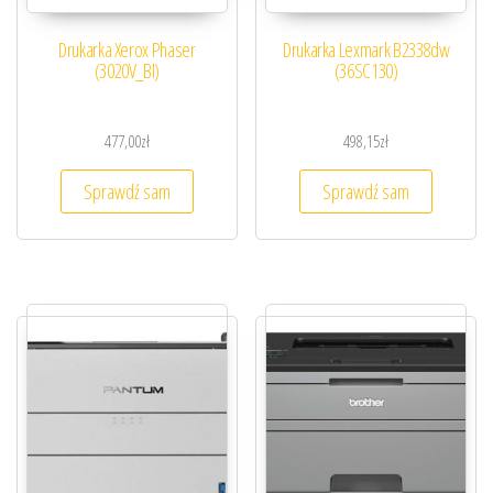
Drukarka Xerox Phaser
Drukarka Lexmark B2338dw
(3020V_BI)
(36SC130)
477,00
zł
498,15
zł
Sprawdź sam
Sprawdź sam