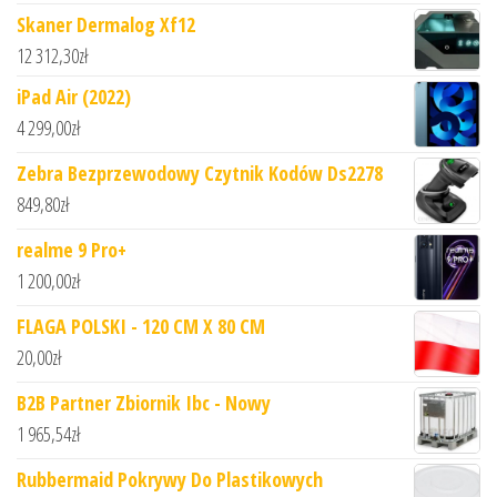
Skaner Dermalog Xf12
12 312,30
zł
iPad Air (2022)
4 299,00
zł
Zebra Bezprzewodowy Czytnik Kodów Ds2278
849,80
zł
realme 9 Pro+
1 200,00
zł
FLAGA POLSKI - 120 CM X 80 CM
20,00
zł
B2B Partner Zbiornik Ibc - Nowy
1 965,54
zł
Rubbermaid Pokrywy Do Plastikowych