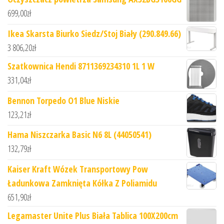
699,00
zł
Ikea Skarsta Biurko Siedz/Stoj Biały (290.849.66)
3 806,20
zł
Szatkownica Hendi 8711369234310 1L 1 W
331,04
zł
Bennon Torpedo O1 Blue Niskie
123,21
zł
Hama Niszczarka Basic N6 8L (44050541)
132,79
zł
Kaiser Kraft Wózek Transportowy Pow
Ładunkowa Zamknięta Kółka Z Poliamidu
651,90
zł
Legamaster Unite Plus Biała Tablica 100X200cm