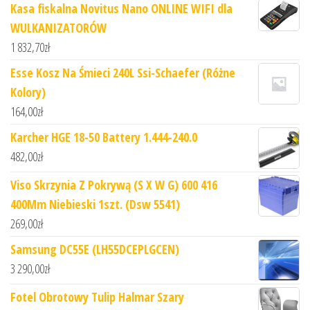
Kasa fiskalna Novitus Nano ONLINE WIFI dla
WULKANIZATORÓW
1 832,70
zł
Esse Kosz Na Śmieci 240L Ssi-Schaefer (Różne
Kolory)
164,00
zł
Karcher HGE 18-50 Battery 1.444-240.0
482,00
zł
Viso Skrzynia Z Pokrywą (S X W G) 600 416
400Mm Niebieski 1szt. (Dsw 5541)
269,00
zł
Samsung DC55E (LH55DCEPLGCEN)
3 290,00
zł
Fotel Obrotowy Tulip Halmar Szary