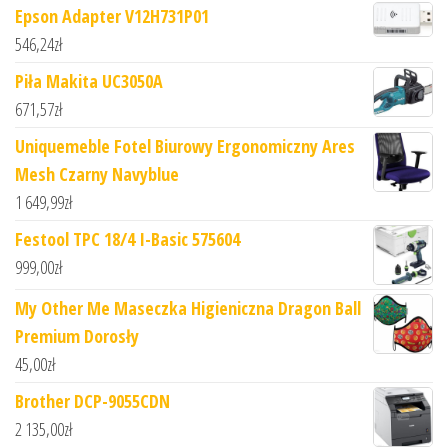
Epson Adapter V12H731P01
546,24
zł
Piła Makita UC3050A
671,57
zł
Uniquemeble Fotel Biurowy Ergonomiczny Ares
Mesh Czarny Navyblue
1 649,99
zł
Festool TPC 18/4 I-Basic 575604
999,00
zł
My Other Me Maseczka Higieniczna Dragon Ball
Premium Dorosły
45,00
zł
Brother DCP-9055CDN
2 135,00
zł