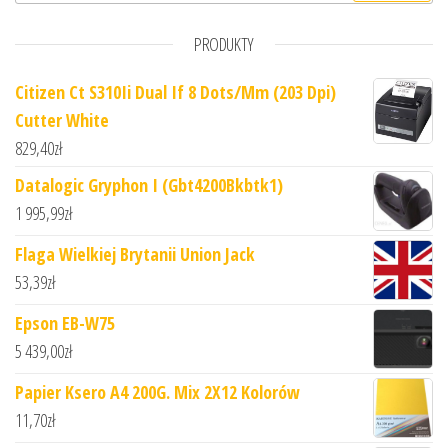
PRODUKTY
Citizen Ct S310Ii Dual If 8 Dots/Mm (203 Dpi)
Cutter White
829,40
zł
Datalogic Gryphon I (Gbt4200Bkbtk1)
1 995,99
zł
Flaga Wielkiej Brytanii Union Jack
53,39
zł
Epson EB-W75
5 439,00
zł
Papier Ksero A4 200G. Mix 2X12 Kolorów
11,70
zł