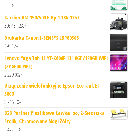
5,55
zł
Karcher KM 150/500 R Bp 1.186-125.0
305 431,23
zł
Drukarka Canon I-SENSYS LBP6030B
693,17
zł
Lenovo Yoga Tab 13 YT-K606F 13" 8GB/128GB WiFi
(ZA8E0004PL)
2 229,00
zł
Urządzenie wielofunkcyjne Epson EcoTank ET-
5800
3 916,30
zł
B2B Partner Plastikowa Ławka Iso, 2-Siedziska +
Stolik, Chromowane Nogi Żółty
1 472,31
zł