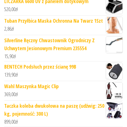
LICZARKA 6600 UV z panelem dotykowym
520,00
zł
Tuban Przyłbica Maska Ochronna Na Twarz 1Szt
2,86
zł
Silverline Ręczny Chwastownik Ogrodniczy Z
Uchwytem Jesionowym Premium 235554
15,90
zł
BENTECH Podsłuch przez ścianę 99B
139,90
zł
Wahl Maszynka Magic Clip
369,00
zł
Taczka koleba dwukołowa na paszę (udźwig: 250
kg, pojemność: 300 L)
899,00
zł