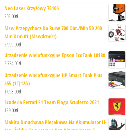
Neo Laser Krzyżowy 75106
203,00
zł
Msw Przepychacz Do Rurw 700 Obr./Min 50 200
Mm Dcm 01 (Mswdcm01)
5 999,00
zł
Urządzenie wielofunkcyjne Epson EcoTank L8180
3 324,05
zł
Urządzenie wielofunkcyjne HP Smart Tank Plus
555 (1TJ12A)
1 098,00
zł
Scuderia Ferrari F1 Team Flaga Scudetto 2021
129,00
zł
Makita Dmuchawa Plecakowa Na Akumulator Li-