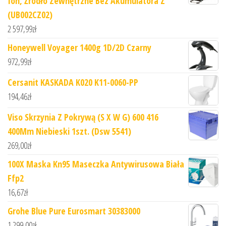
Ion, Źródło Zewnętrzne Bez Akumulatora Z
(UB002CZ02)
2 597,99
zł
Honeywell Voyager 1400g 1D/2D Czarny
972,99
zł
Cersanit KASKADA K020 K11-0060-PP
194,46
zł
Viso Skrzynia Z Pokrywą (S X W G) 600 416
400Mm Niebieski 1szt. (Dsw 5541)
269,00
zł
100X Maska Kn95 Maseczka Antywirusowa Biała
Ffp2
16,67
zł
Grohe Blue Pure Eurosmart 30383000
1 299,00
zł