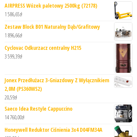
AIRPRESS Wózek paletowy 2500kg (72178)
1 586,65
zł
Zestaw Block B01 Naturalny Dąb/Grafitowy
1 896,66
zł
Cyclovac Odkurzacz centralny H215
3 599,39
zł
Jonex Przedłużacz 3-Gniazdowy Z Wyłącznikiem
2,0M (PS360WS2)
20,59
zł
Saeco Idea Restyle Cappuccino
14 760,00
zł
Honeywell Reduktor Ciśnienia 3x4 D04FM34A