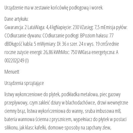
Urządzenie ma w zestawie końcówkę podłogową i worek.
Dane artykułu:
Gwarancja: 2 LataWaga: 4,4 kgNapięcie: 230 VZasięg: 7,5 mEmisja pyłów:
COdkurzanie dywanu: COdkurzanie podłogi: BPoziom hałasu: 77
dBDługość kabla: 5 mWymiary: Dł. 36 x szer. 24 x wys. 19 cmŚrednie
roczne zużycie energii: 26,86 kWhMoc: 750 WKlasa energetyczna: A
002202J249 (I)
Menuett
Urządzenia sprzątające
listwy wykonczeniowe do plytek, podkładka metalowa, piec gazowy
przeplywowy, czym zakleić dziury w blachodachówce, drzwi wewnętrzne
ciemny brąz, listwa wykończeniowa do wanny, sruba imbusowa m8,
bateria wannowa ścienna z prysznicem, wypełniacz do płytek w postaci
silikonu, jak klasc kafelki, domowe sposoby na zapchany zlew,