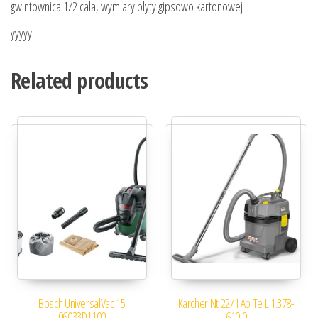
gwintownica 1/2 cala, wymiary plyty gipsowo kartonowej
yyyyy
Related products
Bosch UniversalVac 15
Karcher Nt 22/1 Ap Te L 1.378-
06033D1100
610.0