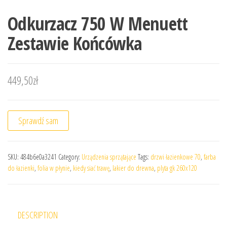
Odkurzacz 750 W Menuett
Zestawie Końcówka
449,50
zł
Sprawdź sam
SKU:
484b6e0a3241
Category:
Urządzenia sprzątające
Tags:
drzwi łazienkowe 70
,
farba
do łazienki
,
folia w płynie
,
kiedy siać trawę
,
lakier do drewna
,
plyta gk 260x120
DESCRIPTION