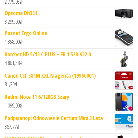
2 779,95
zł
Optoma Dh351
3 299,00
zł
Posnet Ergo Online
1 358,00
zł
Karcher HD 5/13 C PLUS + FR 1.520-922.0
4 861,38
zł
Canon CLI-581M XXL Magenta (1996C001)
81,20
zł
Redmi Note 11 6/128GB Szary
1 099,00
zł
Podpisanopl Odnowienie Certum Mini 3 Lata
367,77
zł