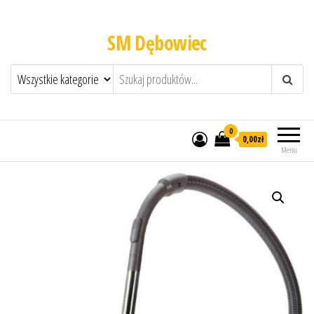
SM Dębowiec
0
0,00zł
Menu