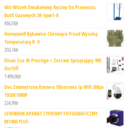
Wiz Wózek Dwukołowy Ręczny Do Przewozu
Butli Gazowych 2K-Spw1-A
436,58
zł
Honeywell Rękawice Chroniące Przed Wysoką
Temperaturą R. 9
250,74
zł
Disan Zsa 45 Prestige + Zestaw Sprzątający 9M
On/Off
7 499,00
zł
Dvs Zewnętrzna Kamera Obrotowa Ip Wifi 2Mpx
1920X1080P
224,99
zł
LEVENHUK APARAT CYFROWY FOTOGRAFICZNY
M1400 PLUS