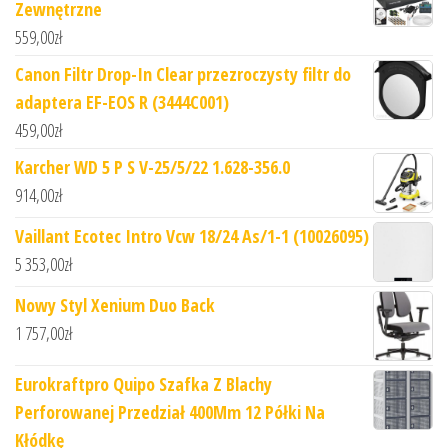
Zewnętrzne
559,00
zł
Canon Filtr Drop-In Clear przezroczysty filtr do
adaptera EF-EOS R (3444C001)
459,00
zł
Karcher WD 5 P S V-25/5/22 1.628-356.0
914,00
zł
Vaillant Ecotec Intro Vcw 18/24 As/1-1 (10026095)
5 353,00
zł
Nowy Styl Xenium Duo Back
1 757,00
zł
Eurokraftpro Quipo Szafka Z Blachy
Perforowanej Przedział 400Mm 12 Półki Na
Kłódkę