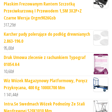
Płaskim Frezowanym Rantem Szczotką
Przeciwkurzową I Przewodem 1,5M 3X2P+Z
Czarne Wersja Orgm9026Gsb
317,29
zł
Karcher pady polerujące do podłóg drewnianych
2.863-196.0
95,00
zł
Druk Umowa zlecenie z rachunkiem Typograf
01054 A4
10,60
zł
Wiz Wózek Magazynowy Platformowy, Poręcz
Przykręcana, 400 Kg 1000X700 Mm
1 141,44
zł
Intra.Se Swedmach Wózek Podnośny Ze Stali
Nierdzewnej 520X1010 Mm