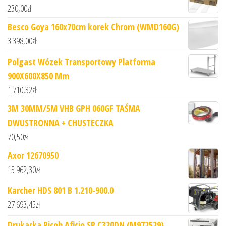
230,00
zł
Besco Goya 160x70cm korek Chrom (WMD160G)
3 398,00
zł
Polgast Wózek Transportowy Platforma
900X600X850 Mm
1 710,32
zł
3M 30MM/5M VHB GPH 060GF TAŚMA
DWUSTRONNA + CHUSTECZKA
70,50
zł
Axor 12670950
15 962,30
zł
Karcher HDS 801 B 1.210-900.0
27 693,45
zł
Drukarka Ricoh Aficio SP C320DN (M972529)