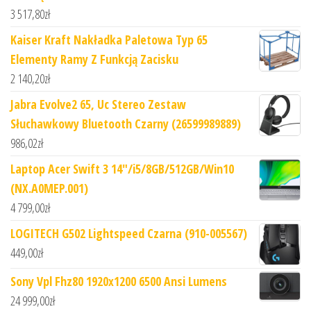
3 517,80
zł
Kaiser Kraft Nakładka Paletowa Typ 65
Elementy Ramy Z Funkcją Zacisku
2 140,20
zł
Jabra Evolve2 65, Uc Stereo Zestaw
Słuchawkowy Bluetooth Czarny (26599989889)
986,02
zł
Laptop Acer Swift 3 14"/i5/8GB/512GB/Win10
(NX.A0MEP.001)
4 799,00
zł
LOGITECH G502 Lightspeed Czarna (910-005567)
449,00
zł
Sony Vpl Fhz80 1920x1200 6500 Ansi Lumens
24 999,00
zł