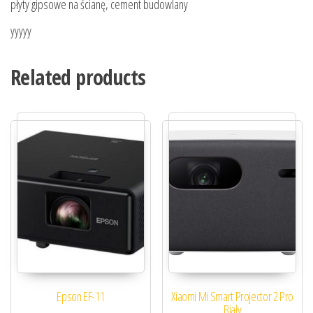
płyty gipsowe na ścianę, cement budowlany
yyyyy
Related products
Epson EF-11
Xiaomi Mi Smart Projector 2 Pro
Biały