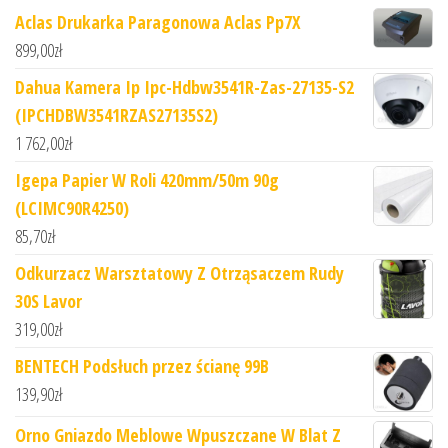
Aclas Drukarka Paragonowa Aclas Pp7X
899,00
zł
Dahua Kamera Ip Ipc-Hdbw3541R-Zas-27135-S2
(IPCHDBW3541RZAS27135S2)
1 762,00
zł
Igepa Papier W Roli 420mm/50m 90g
(LCIMC90R4250)
85,70
zł
Odkurzacz Warsztatowy Z Otrząsaczem Rudy
30S Lavor
319,00
zł
BENTECH Podsłuch przez ścianę 99B
139,90
zł
Orno Gniazdo Meblowe Wpuszczane W Blat Z