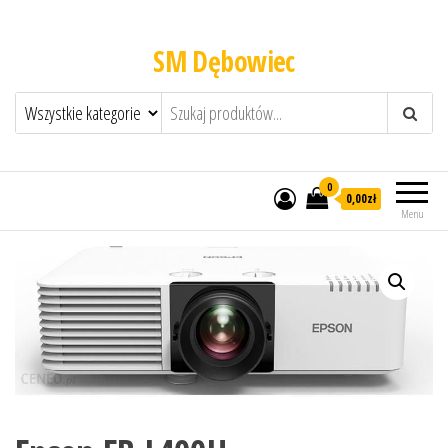
SM Dębowiec
0
0,00zł
Menu