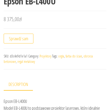
Epson EB-L400U
8 375,00
zł
Sprawdź sam
SKU:
d3c4e9d1e1a1
Category:
Projektory
Tags:
cegła
,
farba do ścian
,
obrzeża
betonowe
,
regal metalowy
DESCRIPTION
Epson EB-L400U
Model EB-L400U to podstawowy projektor laserowy, który idealnie