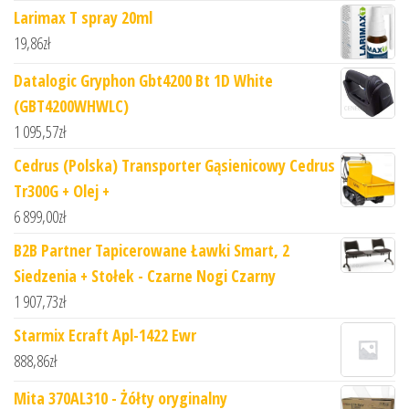
Larimax T spray 20ml
19,86
zł
Datalogic Gryphon Gbt4200 Bt 1D White
(GBT4200WHWLC)
1 095,57
zł
Cedrus (Polska) Transporter Gąsienicowy Cedrus
Tr300G + Olej +
6 899,00
zł
B2B Partner Tapicerowane Ławki Smart, 2
Siedzenia + Stołek - Czarne Nogi Czarny
1 907,73
zł
Starmix Ecraft Apl-1422 Ewr
888,86
zł
Mita 370AL310 - Żółty oryginalny