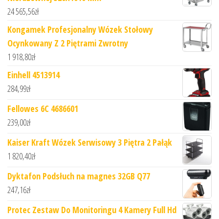
24 565,56
zł
Kongamek Profesjonalny Wózek Stołowy
Ocynkowany Z 2 Piętrami Zwrotny
1 918,80
zł
Einhell 4513914
284,99
zł
Fellowes 6C 4686601
239,00
zł
Kaiser Kraft Wózek Serwisowy 3 Piętra 2 Pałąk
1 820,40
zł
Dyktafon Podsłuch na magnes 32GB Q77
247,16
zł
Protec Zestaw Do Monitoringu 4 Kamery Full Hd