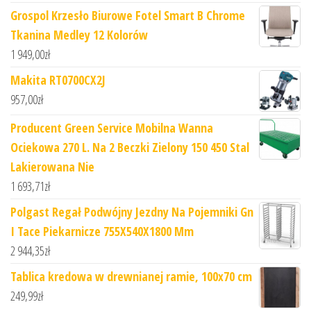
Grospol Krzesło Biurowe Fotel Smart B Chrome
Tkanina Medley 12 Kolorów
1 949,00
zł
Makita RT0700CX2J
957,00
zł
Producent Green Service Mobilna Wanna
Ociekowa 270 L. Na 2 Beczki Zielony 150 450 Stal
Lakierowana Nie
1 693,71
zł
Polgast Regał Podwójny Jezdny Na Pojemniki Gn
I Tace Piekarnicze 755X540X1800 Mm
2 944,35
zł
Tablica kredowa w drewnianej ramie, 100x70 cm
249,99
zł