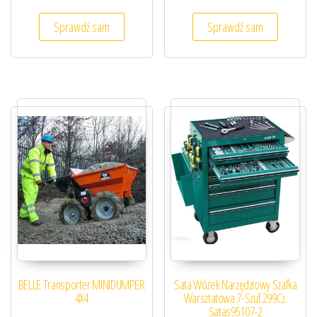
Sprawdź sam
Sprawdź sam
BELLE Transporter MINIDUMPER
Sata Wózek Narzędziowy Szafka
4X4
Warsztatowa 7-Szuf.299Cz.
Satas95107-2