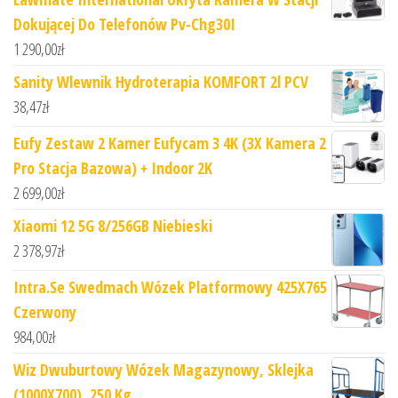
Dokującej Do Telefonów Pv-Chg30I
1 290,00
zł
Sanity Wlewnik Hydroterapia KOMFORT 2l PCV
38,47
zł
Eufy Zestaw 2 Kamer Eufycam 3 4K (3X Kamera 2
Pro Stacja Bazowa) + Indoor 2K
2 699,00
zł
Xiaomi 12 5G 8/256GB Niebieski
2 378,97
zł
Intra.Se Swedmach Wózek Platformowy 425X765
Czerwony
984,00
zł
Wiz Dwuburtowy Wózek Magazynowy, Sklejka
(1000X700), 250 Kg