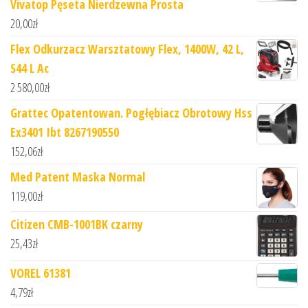
Vivatop Pęseta Nierdzewna Prosta
20,00
zł
Flex Odkurzacz Warsztatowy Flex, 1400W, 42 L,
S44 L Ac
2 580,00
zł
Grattec Opatentowan. Pogłębiacz Obrotowy Hss
Ex3401 Ibt 8267190550
152,06
zł
Med Patent Maska Normal
119,00
zł
Citizen CMB-1001BK czarny
25,43
zł
VOREL 61381
4,79
zł