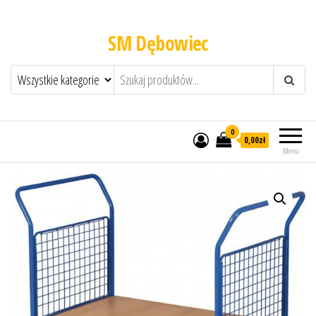
SM Dębowiec
0
0,00zł
Menu