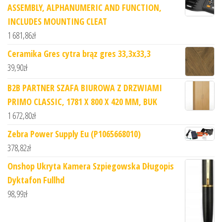
ASSEMBLY, ALPHANUMERIC AND FUNCTION,
INCLUDES MOUNTING CLEAT
1 681,86
zł
Ceramika Gres cytra brąz gres 33,3x33,3
39,90
zł
B2B PARTNER SZAFA BIUROWA Z DRZWIAMI
PRIMO CLASSIC, 1781 X 800 X 420 MM, BUK
1 672,80
zł
Zebra Power Supply Eu (P1065668010)
378,82
zł
Onshop Ukryta Kamera Szpiegowska Długopis
Dyktafon Fullhd
98,99
zł