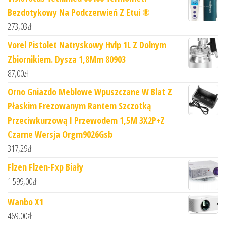
Bezdotykowy Na Podczerwień Z Etui ®
273,03
zł
Vorel Pistolet Natryskowy Hvlp 1L Z Dolnym
Zbiornikiem. Dysza 1,8Mm 80903
87,00
zł
Orno Gniazdo Meblowe Wpuszczane W Blat Z
Płaskim Frezowanym Rantem Szczotką
Przeciwkurzową I Przewodem 1,5M 3X2P+Z
Czarne Wersja Orgm9026Gsb
317,29
zł
Flzen Flzen-Fxp Biały
1 599,00
zł
Wanbo X1
469,00
zł