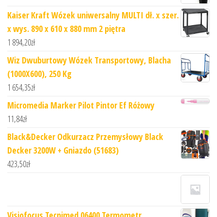
Kaiser Kraft Wózek uniwersalny MULTI dł. x szer.
x wys. 890 x 610 x 880 mm 2 piętra
1 894,20
zł
Wiz Dwuburtowy Wózek Transportowy, Blacha
(1000X600), 250 Kg
1 654,35
zł
Micromedia Marker Pilot Pintor Ef Różowy
11,84
zł
Black&Decker Odkurzacz Przemysłowy Black
Decker 3200W + Gniazdo (51683)
423,50
zł
Visiofocus Tecnimed 06400 Termometr