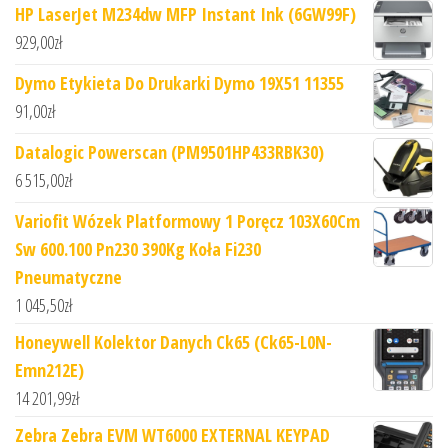
HP LaserJet M234dw MFP Instant Ink (6GW99F)
929,00
zł
Dymo Etykieta Do Drukarki Dymo 19X51 11355
91,00
zł
Datalogic Powerscan (PM9501HP433RBK30)
6 515,00
zł
Variofit Wózek Platformowy 1 Poręcz 103X60Cm
Sw 600.100 Pn230 390Kg Koła Fi230
Pneumatyczne
1 045,50
zł
Honeywell Kolektor Danych Ck65 (Ck65-L0N-
Emn212E)
14 201,99
zł
Zebra Zebra EVM WT6000 EXTERNAL KEYPAD