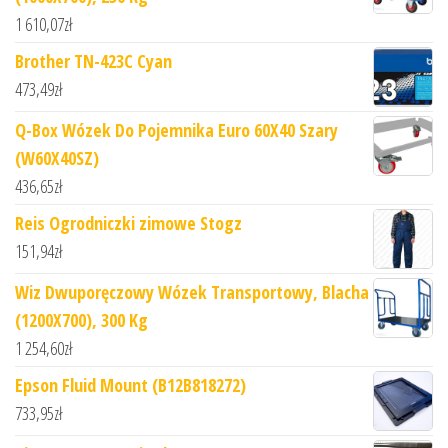
1 610,07
zł
Brother TN-423C Cyan
473,49
zł
Q-Box Wózek Do Pojemnika Euro 60X40 Szary
(W60X40SZ)
436,65
zł
Reis Ogrodniczki zimowe Stogz
151,94
zł
Wiz Dwuporęczowy Wózek Transportowy, Blacha
(1200X700), 300 Kg
1 254,60
zł
Epson Fluid Mount (B12B818272)
733,95
zł