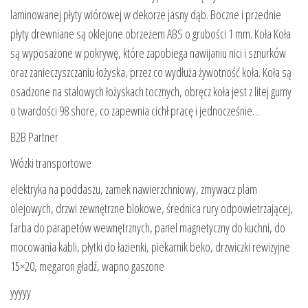
laminowanej płyty wiórowej w dekorze jasny dąb. Boczne i przednie
płyty drewniane są oklejone obrzeżem ABS o grubości 1 mm. Koła Koła
są wyposażone w pokrywę, które zapobiega nawijaniu nici i sznurków
oraz zanieczyszczaniu łożyska, przez co wydłuża żywotność koła. Koła są
osadzone na stalowych łożyskach tocznych, obręcz koła jest z litej gumy
o twardości 98 shore, co zapewnia cichł pracę i jednocześnie…
B2B Partner
Wózki transportowe
elektryka na poddaszu, zamek nawierzchniowy, zmywacz plam
olejowych, drzwi zewnętrzne blokowe, średnica rury odpowietrzającej,
farba do parapetów wewnętrznych, panel magnetyczny do kuchni, do
mocowania kabli, płytki do łazienki, piekarnik beko, drzwiczki rewizyjne
15×20, megaron gładź, wapno gaszone
yyyyy