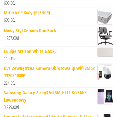
600,00
zł
Mitech C9 Biały (PLEDC9)
699,00
zł
Nowy Styl Xenium Duo Back
1 757,00
zł
Equipe Artisan White 6,5x20
119,19
zł
Dvs Zewnętrzna Kamera Obrotowa Ip Wifi 2Mpx
1920X1080P
224,99
zł
Samsung Galaxy Z Flip3 5G SM-F711 8/256GB
Lawendowy
3 299,00
zł
Lawmate International Ukryta Kamera W Stacji