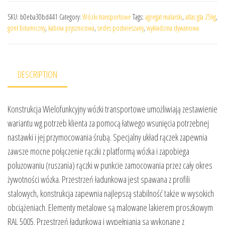
SKU:
b0eba30bd441
Category:
Wózki transportowe
Tags:
agregat malarski
,
atlas gta 25kg
,
gont bitumiczny
,
kabina prysznicowa
,
sedes podwieszany
,
wykładzina dywanowa
DESCRIPTION
Konstrukcja Wielofunkcyjny wózki transportowe umożliwiają zestawienie
wariantu wg potrzeb klienta za pomocą łatwego wsunięcia potrzebnej
nastawki i jej przymocowania śrubą. Specjalny układ rączek zapewnia
zawsze mocne połączenie rączki z platformą wózka i zapobiega
poluzowaniu (ruszania) rączki w punkcie zamocowania przez cały okres
żywotności wózka. Przestrzeń ładunkowa jest spawana z profili
stalowych, konstrukcja zapewnia najlepszą stabilność także w wysokich
obciążeniach. Elementy metalowe są malowane lakierem proszkowym
RAL 5005. Przestrzeń ładunkowa i wypełniania są wykonane z