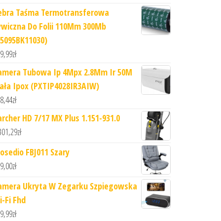
ebra Taśma Termotransferowa
ywiczna Do Folii 110Mm 300Mb
05095BK11030)
9,99
zł
amera Tubowa Ip 4Mpx 2.8Mm Ir 50M
iała Ipox (PXTIP4028IR3AIW)
8,44
zł
archer HD 7/17 MX Plus 1.151-931.0
301,29
zł
iosedio FBJ011 Szary
9,00
zł
amera Ukryta W Zegarku Szpiegowska
i-Fi Fhd
9,99
zł