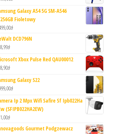
amsung Galaxy A54 5G SM-A546
/256GB Fioletowy
499,00
zł
eWalt DCD796N
8,99
zł
icrosoft Xbox Pulse Red QAU00012
8,90
zł
amsung Galaxy S22
999,00
zł
amera Ip 2 Mpx Wifi Safire Sf Ipb022Ha
Ew (SFIPB022HA2EW)
1,00
zł
nnovagoods Gourmet Podgzewacz