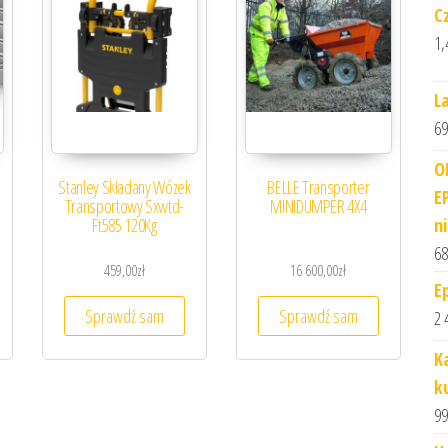
C
1,
L
69
O
Stanley Składany Wózek
BELLE Transporter
E
Transportowy Sxwtd-
MINIDUMPER 4X4
n
Ft585 120Kg
68
459,00
zł
16 600,00
zł
E
Sprawdź sam
Sprawdź sam
2 
K
k
99