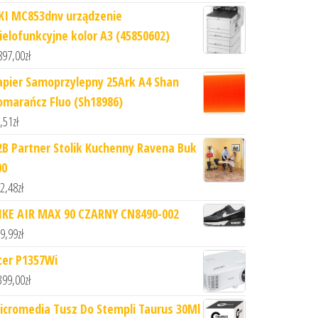
KI MC853dnv urządzenie
ielofunkcyjne kolor A3 (45850602)
897,00
zł
apier Samoprzylepny 25Ark A4 Shan
omarańcz Fluo (Sh18986)
,51
zł
2B Partner Stolik Kuchenny Ravena Buk
00
2,48
zł
IKE AIR MAX 90 CZARNY CN8490-002
9,99
zł
cer P1357Wi
399,00
zł
icromedia Tusz Do Stempli Taurus 30Ml