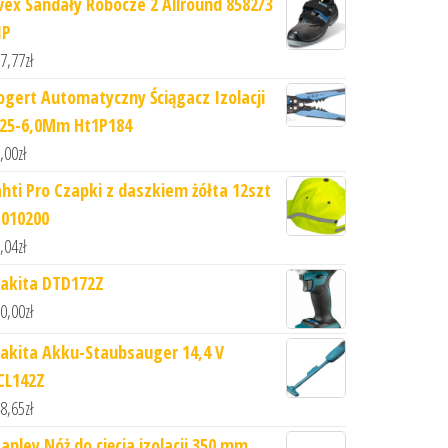
vex Sandały Robocze 2 Allround 8582/3
1P
7,77
zł
ogert Automatyczny Ściągacz Izolacji
,25-6,0Mm Ht1P184
,00
zł
ahti Pro Czapki z daszkiem żółta 12szt
1010200
,04
zł
akita DTD172Z
0,00
zł
akita Akku-Staubsauger 14,4 V
CL142Z
8,65
zł
tanley Nóż do cięcia izolacji 350 mm