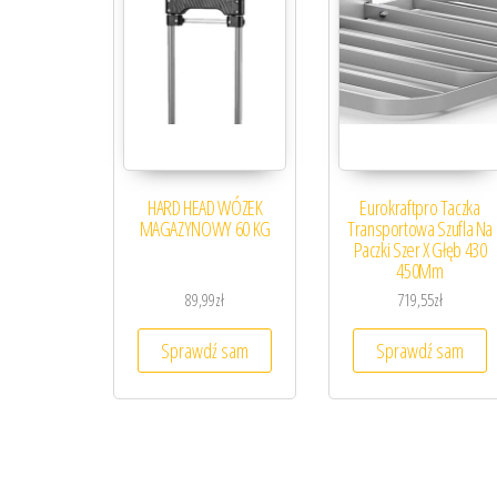
HARD HEAD WÓZEK
Eurokraftpro Taczka
MAGAZYNOWY 60 KG
Transportowa Szufla Na
Paczki Szer X Głęb 430
450Mm
89,99
zł
719,55
zł
Sprawdź sam
Sprawdź sam