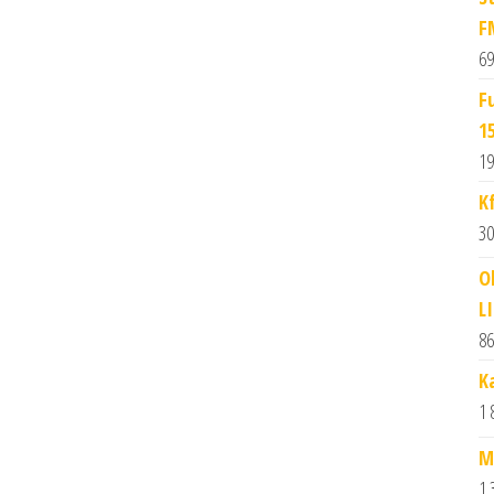
F
69
F
1
19
K
30
O
L
86
K
1 
M
1 