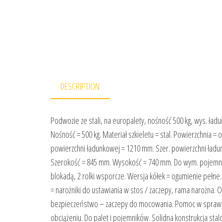
DESCRIPTION
Podwozie ze stali, na europalety, nośność 500 kg, wys. 
Nośność = 500 kg. Materiał szkieletu = stal. Powierzchnia = 
powierzchni ładunkowej = 1210 mm. Szer. powierzchni ład
Szerokość = 845 mm. Wysokość = 740 mm. Do wym. pojemnik
blokadą, 2 rolki wsporcze. Wersja kółek = ogumienie pełn
= narożniki do ustawiania w stos / zaczepy, rama narożna.
bezpieczeństwo – zaczepy do mocowania. Pomoc w sprawn
obciążeniu. Do palet i pojemników. Solidna konstrukcja sta