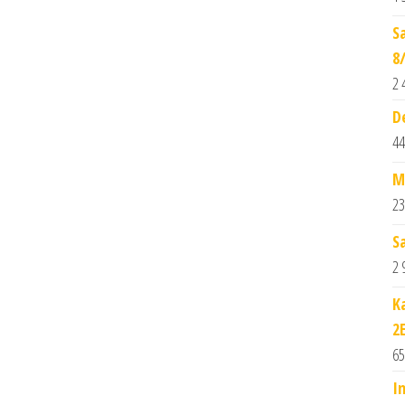
S
8
2 
D
44
M
23
S
2 
K
2
65
I