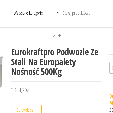
SKLEP
Eurokraftpro Podwozie Ze
Stali Na Europalety
Sz
Nośność 500Kg
3 124,20
zł
D
M
Sprawdź sam
2 