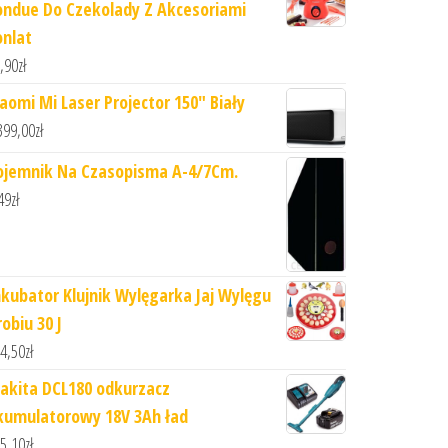
ondue Do Czekolady Z Akcesoriami
onlat
,90
zł
iaomi Mi Laser Projector 150" Biały
399,00
zł
ojemnik Na Czasopisma A-4/7Cm.
49
zł
nkubator Klujnik Wylęgarka Jaj Wylęgu
obiu 30 J
4,50
zł
akita DCL180 odkurzacz
kumulatorowy 18V 3Ah ład
5,10
zł