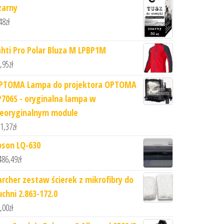
zarny
48
zł
ahti Pro Polar Bluza M LPBP1M
,95
zł
PTOMA Lampa do projektora OPTOMA
P706S - oryginalna lampa w
ieoryginalnym module
1,37
zł
pson LQ-630
486,49
zł
archer zestaw ścierek z mikrofibry do
uchni 2.863-172.0
,00
zł