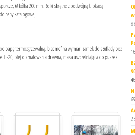
 wsporcze, Ø kółka 200 mm. Rolki skrętne z podwójną blokadą.
O
do ceny katalogowej.
w
8 
P
P
 pod papę termozgrzewalną, blat mdf na wymiar, zamek do szuflady bez
16
isel b-20, olej do malowania drewna, masa uszczelniająca do puszek
B
9
46
N
69
A
2 
M