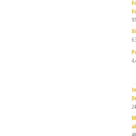
F
F
97
X
6 
P
4,
I
Dr
24
M
a
48