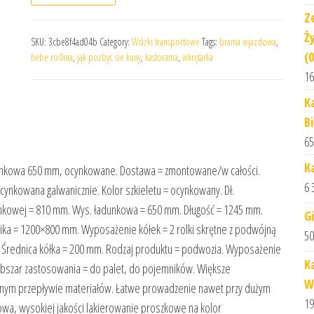
Z
Ż
SKU:
3cbe8f4ad04b
Category:
Wózki transportowe
Tags:
brama wjazdowa
,
(
hebe roślina
,
jak pozbyc sie kuny
,
kastorama
,
wkrętarka
16
K
B
65
K
ładunkowa 650 mm, ocynkowane. Dostawa = zmontowane/w całości.
6 
ocynkowana galwanicznie. Kolor szkieletu = ocynkowany. Dł.
unkowej = 810 mm. Wys. ładunkowa = 650 mm. Długość = 1245 mm.
G
a = 1200×800 mm. Wyposażenie kółek = 2 rolki skrętne z podwójną
50
e. Średnica kółka = 200 mm. Rodzaj produktu = podwozia. Wyposażenie
K
 Obszar zastosowania = do palet, do pojemników. Większe
W
ym przepływie materiałów. Łatwe prowadzenie nawet przy dużym
19
lowa, wysokiej jakości lakierowanie proszkowe na kolor