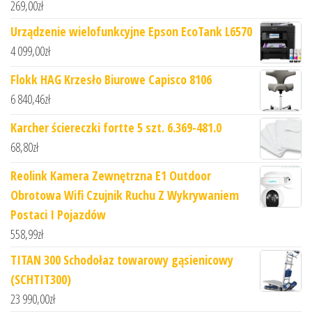
269,00
zł
Urządzenie wielofunkcyjne Epson EcoTank L6570
4 099,00
zł
Flokk HAG Krzesło Biurowe Capisco 8106
6 840,46
zł
Karcher ściereczki fortte 5 szt. 6.369-481.0
68,80
zł
Reolink Kamera Zewnętrzna E1 Outdoor
Obrotowa Wifi Czujnik Ruchu Z Wykrywaniem
Postaci I Pojazdów
558,99
zł
TITAN 300 Schodołaz towarowy gąsienicowy
(SCHTIT300)
23 990,00
zł