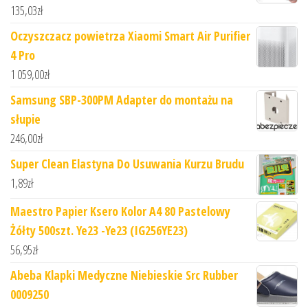
135,03
zł
Oczyszczacz powietrza Xiaomi Smart Air Purifier
4 Pro
1 059,00
zł
Samsung SBP-300PM Adapter do montażu na
słupie
246,00
zł
Super Clean Elastyna Do Usuwania Kurzu Brudu
1,89
zł
Maestro Papier Ksero Kolor A4 80 Pastelowy
Żółty 500szt. Ye23 -Ye23 (IG256YE23)
56,95
zł
Abeba Klapki Medyczne Niebieskie Src Rubber
0009250