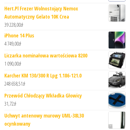
Hert.Pl Frezer Wolnostojący Nemox
Automatyczny Gelato 10K Crea
39 228,00
zł
iPhone 14 Plus
4 749,00
zł
Liczarka nominałowa wartościowa 8200
1 090,00
zł
Karcher KM 130/300 R Lpg 1.186-121.0
248 658,51
zł
Przewód Chłodzący Wkładka Głowicy
31,72
zł
Uchwyt antenowy murowy UML-38L30
ocynkowany