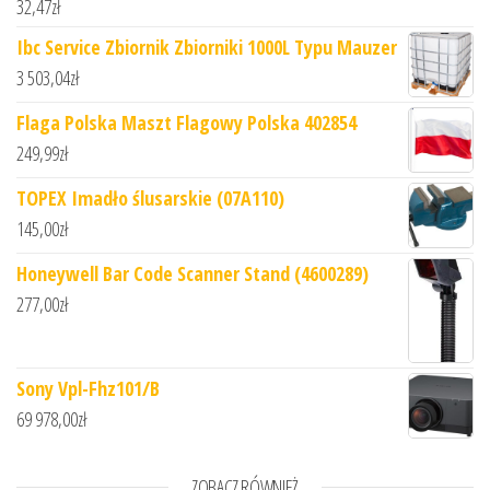
32,47
zł
Ibc Service Zbiornik Zbiorniki 1000L Typu Mauzer
3 503,04
zł
Flaga Polska Maszt Flagowy Polska 402854
249,99
zł
TOPEX Imadło ślusarskie (07A110)
145,00
zł
Honeywell Bar Code Scanner Stand (4600289)
277,00
zł
Sony Vpl-Fhz101/B
69 978,00
zł
ZOBACZ RÓWNIEŻ