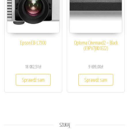
Epson EB-L730U
Optoma Cinemaxd2 – Black
(E9PV7J801EZ2)
18 082,51
zł
9 699,00
zł
Sprawdź sam
Sprawdź sam
SZUKAJ