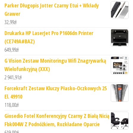
Parker Długopis Jotter Czarny Etui + Wkłady
Grawer
32,99
zł
Drukarka HP LaserJet Pro P1606dn Printer
(CE749A#BAZ)
649,99
zł
G Vision Zestaw Monitoringu Wifi Znagrywarką
Wielofunkcyjną (XXX)
2 941,91
zł
Forcekraft Zestaw Kluczy Płasko-Oczkowych 25
El. 49910
118,00
zł
Giosedio Fotel Konferencyjny Czarny Z Białą Nicią
Fbk004W Z Podnóżkiem, Rozkładane Oparcie
619,00
zł