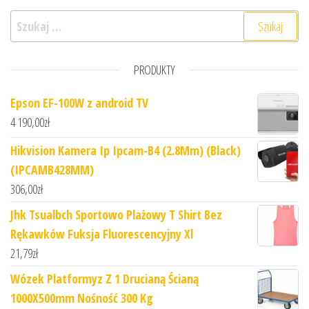
Szukaj:
PRODUKTY
Epson EF-100W z android TV
4 190,00
zł
Hikvision Kamera Ip Ipcam-B4 (2.8Mm) (Black)
(IPCAMB428MM)
306,00
zł
Jhk Tsualbch Sportowo Plażowy T Shirt Bez
Rękawków Fuksja Fluorescencyjny Xl
21,79
zł
Wózek Platformyz Z 1 Drucianą Ścianą
1000X500mm Nośność 300 Kg