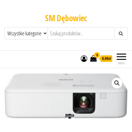
SM Dębowiec
0
0,00zł
Menu