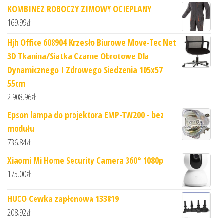
KOMBINEZ ROBOCZY ZIMOWY OCIEPLANY
169,99
zł
Hjh Office 608904 Krzesło Biurowe Move-Tec Net
3D Tkanina/Siatka Czarne Obrotowe Dla
Dynamicznego I Zdrowego Siedzenia 105x57
55cm
2 908,96
zł
Epson lampa do projektora EMP-TW200 - bez
modułu
736,84
zł
Xiaomi Mi Home Security Camera 360° 1080p
175,00
zł
HUCO Cewka zapłonowa 133819
208,92
zł