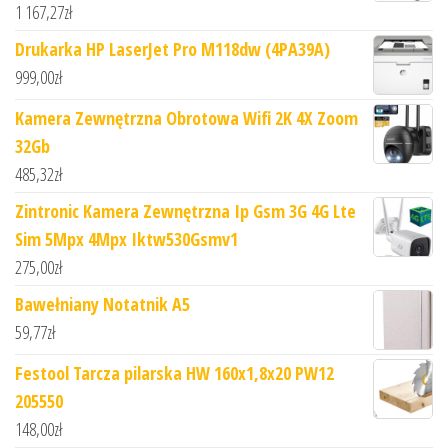
1 167,27
zł
Drukarka HP LaserJet Pro M118dw (4PA39A)
999,00
zł
Kamera Zewnętrzna Obrotowa Wifi 2K 4X Zoom
32Gb
485,32
zł
Zintronic Kamera Zewnętrzna Ip Gsm 3G 4G Lte
Sim 5Mpx 4Mpx Iktw530Gsmv1
275,00
zł
Bawełniany Notatnik A5
59,77
zł
Festool Tarcza pilarska HW 160x1,8x20 PW12
205550
148,00
zł