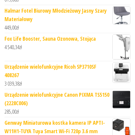
Halmar Fotel Biurowy Młodzieżowy Jasny Szary
Materiałowy
449,00
zł
Fox Life Booster, Sauna Ozonowa, Stojąca
4 540,34
zł
Urządzenie wielofunkcyjne Ricoh SP3710SF
408267
3 039,38
zł
Urządzenie wielofunkcyjne Canon PIXMA TS5150
(2228C006)
285,00
zł
Genway Miniaturowa kostka kamera IP APTI-
W11H1-TUYA Tuya Smart Wi-Fi 720p 3.6 mm