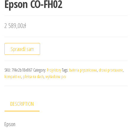
Epson CO-FH02
2 589,00
zł
Sprawdź sam
SKU:
7f4e2b18e867
Category:
Projektory
Tags:
bateria prysznicowa
,
drzwi przesuwne
,
kompakt wc
,
pleksa na dach
,
wykładzina pcv
DESCRIPTION
Epson