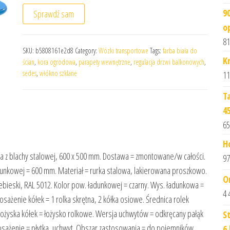
9
Sprawdź sam
o
81
SKU:
b5808161e2d8
Category:
Wózki transportowe
Tags:
farba biała do
K
ścian
,
kora ogrodowa
,
parapety wewnętrzne
,
regulacja drzwi balkonowych
,
sedes
,
włókno szklane
11
T
4
65
H
 z blachy stalowej, 600 x 500 mm. Dostawa = zmontowane/w całości.
97
dunkowej = 600 mm. Materiał = rurka stalowa, lakierowana proszkowo.
O
ebieski, RAL 5012. Kolor pow. ładunkowej = czarny. Wys. ładunkowa =
4 
żenie kółek = 1 rolka skrętna, 2 kółka osiowe. Średnica rolek
Łożyska kółek = łożysko rolkowe. Wersja uchwytów = odkręcany pałąk
S
sażenie = płytka, uchwyt. Obszar zastosowania = do pojemników.
6