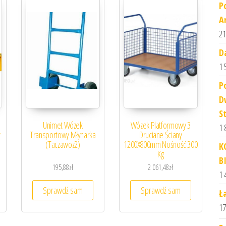
P
A
21
D
1 
P
D
S
Unimet Wózek
Wózek Platformowy 3
1 
y
Transportowy Młynarka
Druciane Ściany
(Taczawoz2)
1200X800mm Nośność 300
K
Kg
B
195,88
zł
2 061,48
zł
1 
Sprawdź sam
Sprawdź sam
Ł
17