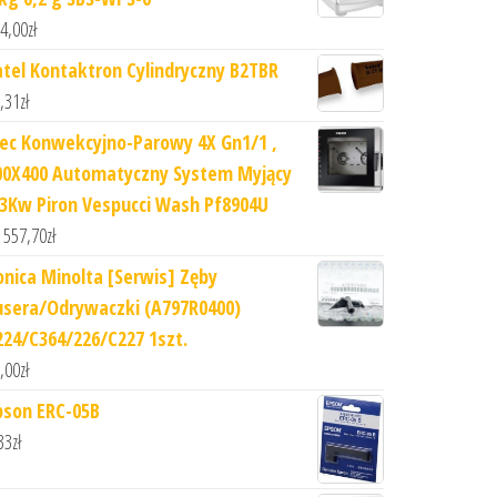
4,00
zł
atel Kontaktron Cylindryczny B2TBR
,31
zł
iec Konwekcyjno-Parowy 4X Gn1/1 ,
00X400 Automatyczny System Myjący
,3Kw Piron Vespucci Wash Pf8904U
 557,70
zł
onica Minolta [Serwis] Zęby
usera/Odrywaczki (A797R0400)
224/C364/226/C227 1szt.
,00
zł
pson ERC-05B
33
zł