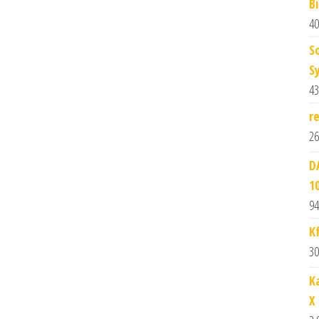
B
40
S
S
43
r
26
D
1
94
K
30
K
X