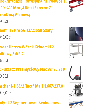
urokraftbasic Profesjonalne Podwozie,
00 X 400 Mm ,4 Rolki Skrętne Z
kładziną Gumową
9,05
zł
iaomi 12 Pro 5G 12/256GB Szary
848,00
zł
nvest Horeca Wózek Kelnerski 2-
ółkowy Bdr2-2
6,00
zł
dkurzacz Przemysłowy Nac Vc120 20 Kl
9,00
zł
archer NT 55/2 Tact² Me I 1.667-237.0
998,00
zł
odyfit 2 Segmentowe Dwukolorowe