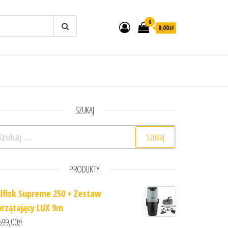
0
0,00zł
SZUKAJ
ukaj:
PRODUKTY
ilfisk Supreme 250 + Zestaw
przątający LUX 9m
699,00
zł