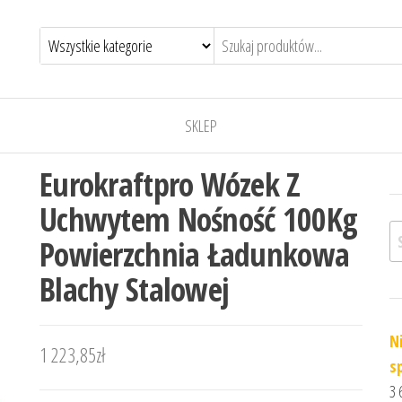
SKLEP
Eurokraftpro Wózek Z
Uchwytem Nośność 100Kg
Sz
Powierzchnia Ładunkowa
Blachy Stalowej
N
1 223,85
zł
s
3 