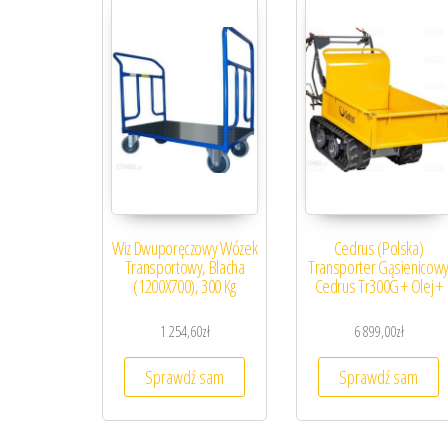
Wiz Dwuporęczowy Wózek
Cedrus (Polska)
Transportowy, Blacha
Transporter Gąsienicow
(1200X700), 300 Kg
Cedrus Tr300G + Olej +
1 254,60
zł
6 899,00
zł
Sprawdź sam
Sprawdź sam