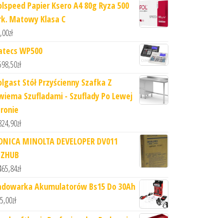
olspeed Papier Ksero A4 80g Ryza 500
rk. Matowy Klasa C
,00
zł
atecs WP500
598,50
zł
olgast Stół Przyścienny Szafka Z
wiema Szufladami - Szuflady Po Lewej
tronie
824,90
zł
ONICA MINOLTA DEVELOPER DV011
IZHUB
465,84
zł
adowarka Akumulatorów Bs15 Do 30Ah
5,00
zł