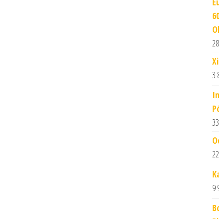
E
6
O
28
X
3 
I
P
33
O
22
K
9 
B