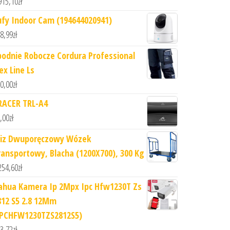
915,10
zł
ufy Indoor Cam (194644020941)
8,99
zł
podnie Robocze Cordura Professional
ex Line Ls
0,00
zł
RACER TRL-A4
,00
zł
iz Dwuporęczowy Wózek
ransportowy, Blacha (1200X700), 300 Kg
254,60
zł
ahua Kamera Ip 2Mpx Ipc Hfw1230T Zs
812 S5 2.8 12Mm
IPCHFW1230TZS2812S5)
3,72
zł