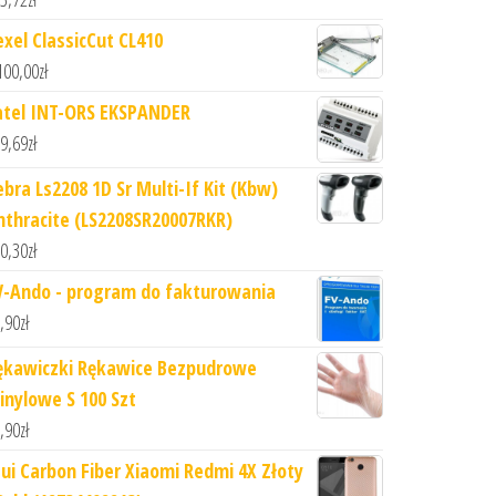
exel ClassicCut CL410
100,00
zł
atel INT-ORS EKSPANDER
9,69
zł
ebra Ls2208 1D Sr Multi-If Kit (Kbw)
nthracite (LS2208SR20007RKR)
0,30
zł
V-Ando - program do fakturowania
,90
zł
ękawiczki Rękawice Bezpudrowe
inylowe S 100 Szt
,90
zł
tui Carbon Fiber Xiaomi Redmi 4X Złoty