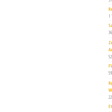
R
1 
S
36
Z
A
52
F
59
R
W
22
E