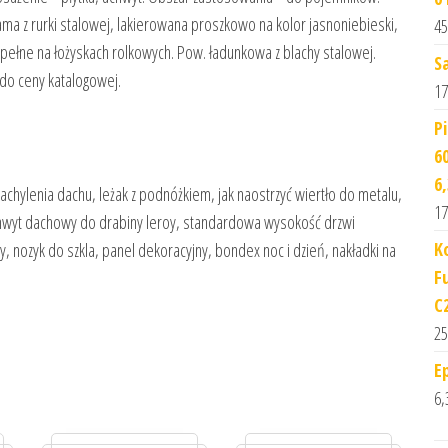
 Rama z rurki stalowej, lakierowana proszkowo na kolor jasnoniebieski,
45
ełne na łożyskach rolkowych. Pow. ładunkowa z blachy stalowej.
S
do ceny katalogowej.
17
P
6
6
chylenia dachu, leżak z podnóżkiem, jak naostrzyć wiertło do metalu,
17
 uchwyt dachowy do drabiny leroy, standardowa wysokość drzwi
K
, nozyk do szkla, panel dekoracyjny, bondex noc i dzień, nakładki na
F
C
25
E
6,