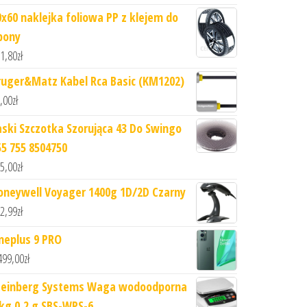
0x60 naklejka foliowa PP z klejem do
pony
1,80
zł
ruger&Matz Kabel Rca Basic (KM1202)
,00
zł
aski Szczotka Szorująca 43 Do Swingo
55 755 8504750
5,00
zł
oneywell Voyager 1400g 1D/2D Czarny
2,99
zł
neplus 9 PRO
499,00
zł
teinberg Systems Waga wodoodporna
 kg 0,2 g SBS-WPS-6