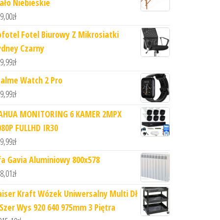
iało Niebieskie
9,00
zł
ofotel Fotel Biurowy Z Mikrosiatki
ydney Czarny
9,99
zł
ealme Watch 2 Pro
9,99
zł
AHUA MONITORING 6 KAMER 2MPX
080P FULLHD IR30
9,99
zł
fa Gavia Aluminiowy 800x578
8,01
zł
aiser Kraft Wózek Uniwersalny Multi Dł
 Szer Wys 920 640 975mm 3 Piętra