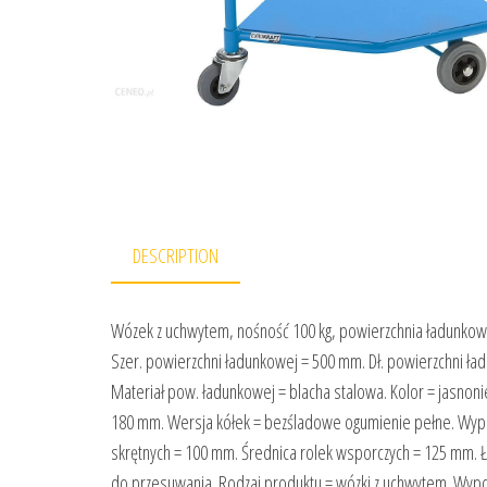
DESCRIPTION
Wózek z uchwytem, nośność 100 kg, powierzchnia ładunkowa
Szer. powierzchni ładunkowej = 500 mm. Dł. powierzchni ła
Materiał pow. ładunkowej = blacha stalowa. Kolor = jasnoni
180 mm. Wersja kółek = bezśladowe ogumienie pełne. Wyposa
skrętnych = 100 mm. Średnica rolek wsporczych = 125 mm. 
do przesuwania. Rodzaj produktu = wózki z uchwytem. Wypo