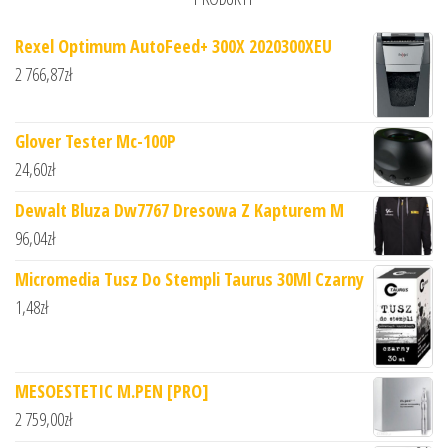
Rexel Optimum AutoFeed+ 300X 2020300XEU
2 766,87
zł
Glover Tester Mc-100P
24,60
zł
Dewalt Bluza Dw7767 Dresowa Z Kapturem M
96,04
zł
Micromedia Tusz Do Stempli Taurus 30Ml Czarny
1,48
zł
MESOESTETIC M.PEN [PRO]
2 759,00
zł