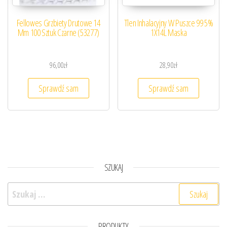
Fellowes Grzbiety Drutowe 14
Tlen Inhalacyjny W Puszce 99 5%
Mm 100 Sztuk Czarne (53277)
1X14L Maska
96,00
zł
28,90
zł
Sprawdź sam
Sprawdź sam
SZUKAJ
Szukaj:
PRODUKTY