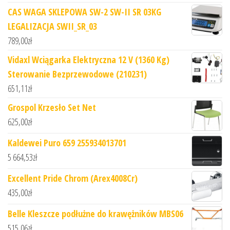
CAS WAGA SKLEPOWA SW-2 SW-II SR 03KG
LEGALIZACJA SWII_SR_03
789,00
zł
Vidaxl Wciągarka Elektryczna 12 V (1360 Kg)
Sterowanie Bezprzewodowe (210231)
651,11
zł
Grospol Krzesło Set Net
625,00
zł
Kaldewei Puro 659 255934013701
5 664,53
zł
Excellent Pride Chrom (Arex4008Cr)
435,00
zł
Belle Kleszcze podłużne do krawężników MBS06
515,06
zł