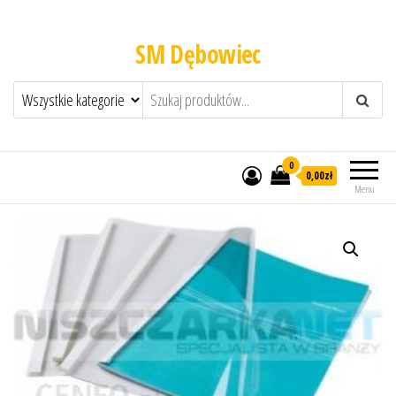
SM Dębowiec
0
0,00zł
Menu