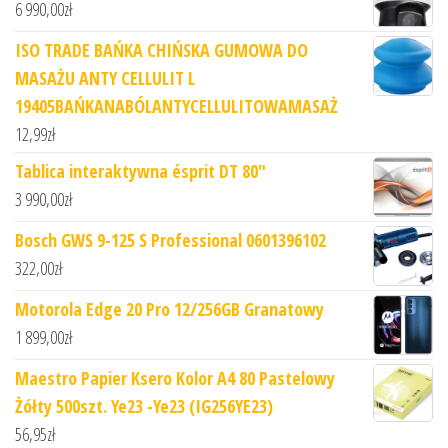
6 990,00
zł
ISO TRADE BAŃKA CHIŃSKA GUMOWA DO
MASAŻU ANTY CELLULIT L
19405BAŃKANABÓLANTYCELLULITOWAMASAŻ
12,99
zł
Tablica interaktywna ésprit DT 80"
3 990,00
zł
Bosch GWS 9-125 S Professional 0601396102
322,00
zł
Motorola Edge 20 Pro 12/256GB Granatowy
1 899,00
zł
Maestro Papier Ksero Kolor A4 80 Pastelowy
Żółty 500szt. Ye23 -Ye23 (IG256YE23)
56,95
zł