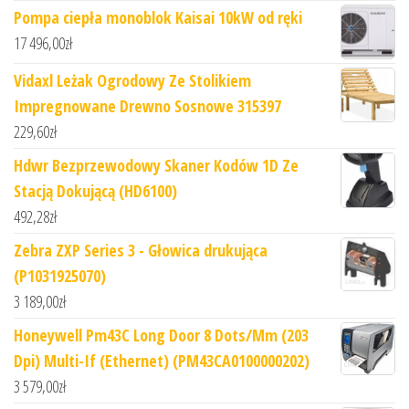
Pompa ciepła monoblok Kaisai 10kW od ręki
17 496,00
zł
Vidaxl Leżak Ogrodowy Ze Stolikiem
Impregnowane Drewno Sosnowe 315397
229,60
zł
Hdwr Bezprzewodowy Skaner Kodów 1D Ze
Stacją Dokującą (HD6100)
492,28
zł
Zebra ZXP Series 3 - Głowica drukująca
(P1031925070)
3 189,00
zł
Honeywell Pm43C Long Door 8 Dots/Mm (203
Dpi) Multi-If (Ethernet) (PM43CA0100000202)
3 579,00
zł