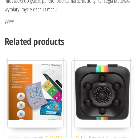
mieszadło do gładzi, panele jodelka, narożnik do tynku, cegła kratówka
wymiary, mycie dachu z mchu
yyyyy
Related products
Folia do laminowania FELLOWES
Mi Mini Kamera Hd Internetowa