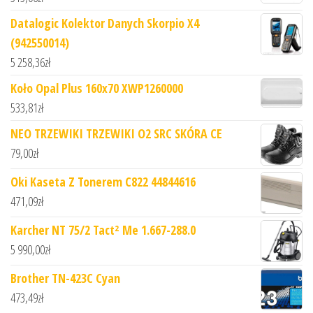
Datalogic Kolektor Danych Skorpio X4
(942550014)
5 258,36
zł
Koło Opal Plus 160x70 XWP1260000
533,81
zł
NEO TRZEWIKI TRZEWIKI O2 SRC SKÓRA CE
79,00
zł
Oki Kaseta Z Tonerem C822 44844616
471,09
zł
Karcher NT 75/2 Tact² Me 1.667-288.0
5 990,00
zł
Brother TN-423C Cyan
473,49
zł