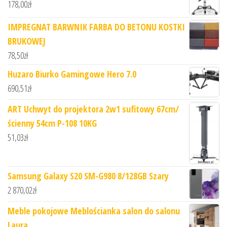
178,00
zł
IMPREGNAT BARWNIK FARBA DO BETONU KOSTKI
BRUKOWEJ
78,50
zł
Huzaro Biurko Gamingowe Hero 7.0
690,51
zł
ART Uchwyt do projektora 2w1 sufitowy 67cm/
ścienny 54cm P-108 10KG
51,03
zł
Samsung Galaxy S20 SM-G980 8/128GB Szary
2 870,02
zł
Meble pokojowe Meblościanka salon do salonu
Laura