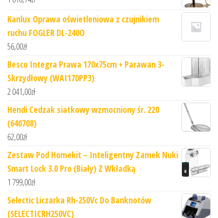
Kanlux Oprawa oświetleniowa z czujnikiem
ruchu FOGLER DL-240O
56,00
zł
Besco Integra Prawa 170x75cm + Parawan 3-
Skrzydłowy (WAI170PP3)
2 041,00
zł
Hendi Cedzak siatkowy wzmocniony śr. 220
(640708)
62,00
zł
Zestaw Pod Homekit – Inteligentny Zamek Nuki
Smart Lock 3.0 Pro (Biały) Z Wkładką
1 799,00
zł
Selectic Liczarka Rh-250Vc Do Banknotów
(SELECTICRH250VC)