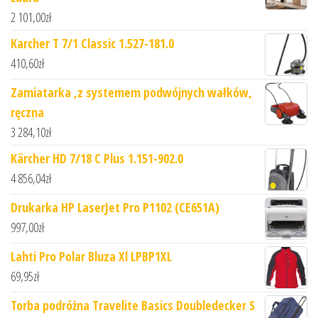
2 101,00
zł
Karcher T 7/1 Classic 1.527-181.0
410,60
zł
Zamiatarka ,z systemem podwójnych wałków,
ręczna
3 284,10
zł
Kärcher HD 7/18 C Plus 1.151-902.0
4 856,04
zł
Drukarka HP LaserJet Pro P1102 (CE651A)
997,00
zł
Lahti Pro Polar Bluza Xl LPBP1XL
69,95
zł
Torba podróżna Travelite Basics Doubledecker S