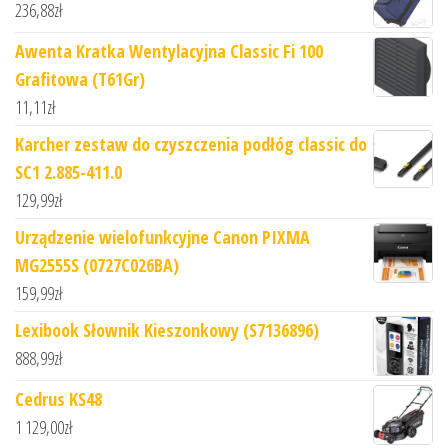
236,88
zł
Awenta Kratka Wentylacyjna Classic Fi 100
Grafitowa (T61Gr)
11,11
zł
Karcher zestaw do czyszczenia podłóg classic do
SC1 2.885-411.0
129,99
zł
Urządzenie wielofunkcyjne Canon PIXMA
MG2555S (0727C026BA)
159,99
zł
Lexibook Słownik Kieszonkowy (S7136896)
888,99
zł
Cedrus KS48
1 129,00
zł