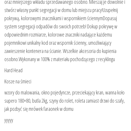
oraz mniejszego wkładu sprzedawanego osobno. Mieszaj je dowolnie i
stwórz własny punkt segregacji w domu lub miejscu pracy!Uzupełnij
pokrywą, kolorowymi znacznikami i wspornikiem ściennymDopasuj
system segregacji odpadów do swoich potrzeb! Dokup pokrywę w
odpowiednim rozmiarze, kolorowe znaczniki nadające każdemu
pojemnikowi unikalny kod oraz wspornik ścienny, umożliwiający
zawieszenie kontenera na ścianie. Wszelkie akcesoria do kupienia
osobno.Wykonany w 100% z materiału pochodzącego z recyklingu
Hard Head
Kosze na śmieci
wzory do malowania, okno pojedyncze, przeciekający kran, wanna koło
supero 180×80, butla 2kg, szyny do rolet, roleta zamiast drzwi do szafy,
jak pozbyć się mrówek faraonek w domu
yyyyy