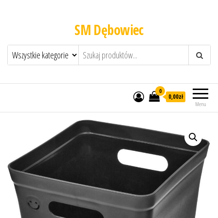
SM Dębowiec
0
0,00zł
Menu