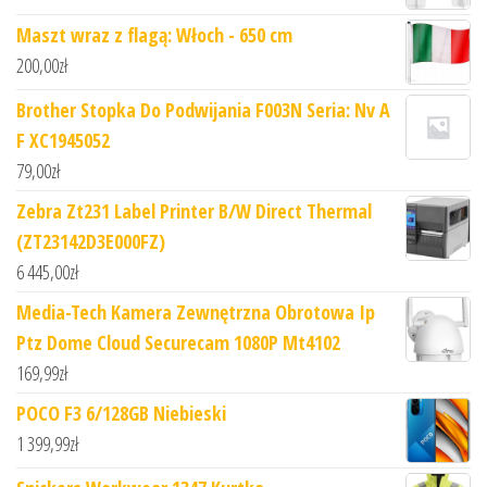
Maszt wraz z flagą: Włoch - 650 cm
200,00
zł
Brother Stopka Do Podwijania F003N Seria: Nv A
F XC1945052
79,00
zł
Zebra Zt231 Label Printer B/W Direct Thermal
(ZT23142D3E000FZ)
6 445,00
zł
Media-Tech Kamera Zewnętrzna Obrotowa Ip
Ptz Dome Cloud Securecam 1080P Mt4102
169,99
zł
POCO F3 6/128GB Niebieski
1 399,99
zł