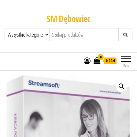
SM Dębowiec
0
0,00zł
Menu