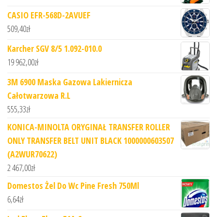
CASIO EFR-568D-2AVUEF
509,40
zł
Karcher SGV 8/5 1.092-010.0
19 962,00
zł
3M 6900 Maska Gazowa Lakiernicza
Całotwarzowa R.L
555,33
zł
KONICA-MINOLTA ORYGINAŁ TRANSFER ROLLER
ONLY TRANSFER BELT UNIT BLACK 1000000603507
(A2WUR70622)
2 467,00
zł
Domestos Żel Do Wc Pine Fresh 750Ml
6,64
zł