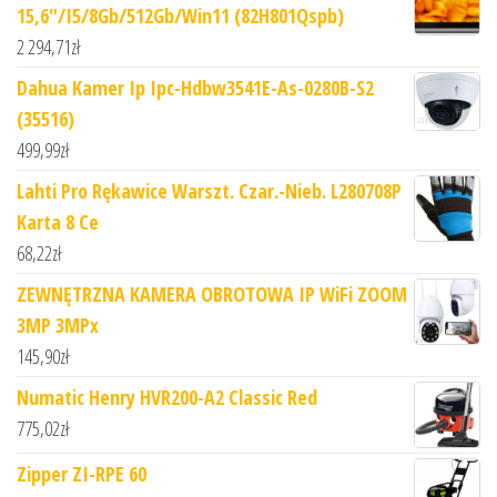
15,6"/I5/8Gb/512Gb/Win11 (82H801Qspb)
2 294,71
zł
Dahua Kamer Ip Ipc-Hdbw3541E-As-0280B-S2
(35516)
499,99
zł
Lahti Pro Rękawice Warszt. Czar.-Nieb. L280708P
Karta 8 Ce
68,22
zł
ZEWNĘTRZNA KAMERA OBROTOWA IP WiFi ZOOM
3MP 3MPx
145,90
zł
Numatic Henry HVR200-A2 Classic Red
775,02
zł
Zipper ZI-RPE 60