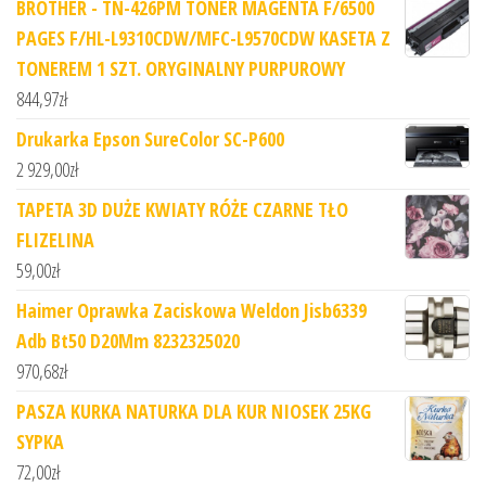
BROTHER - TN-426PM TONER MAGENTA F/6500
PAGES F/HL-L9310CDW/MFC-L9570CDW KASETA Z
TONEREM 1 SZT. ORYGINALNY PURPUROWY
844,97
zł
Drukarka Epson SureColor SC-P600
2 929,00
zł
TAPETA 3D DUŻE KWIATY RÓŻE CZARNE TŁO
FLIZELINA
59,00
zł
Haimer Oprawka Zaciskowa Weldon Jisb6339
Adb Bt50 D20Mm 8232325020
970,68
zł
PASZA KURKA NATURKA DLA KUR NIOSEK 25KG
SYPKA
72,00
zł