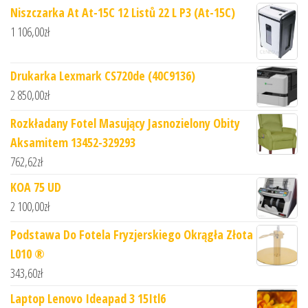
Niszczarka At At-15C 12 Listů 22 L P3 (At-15C)
1 106,00
zł
Drukarka Lexmark CS720de (40C9136)
2 850,00
zł
Rozkładany Fotel Masujący Jasnozielony Obity
Aksamitem 13452-329293
762,62
zł
KOA 75 UD
2 100,00
zł
Podstawa Do Fotela Fryzjerskiego Okrągła Złota
L010 ®
343,60
zł
Laptop Lenovo Ideapad 3 15Itl6