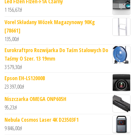
Led Flzen Flzen-F1A Czarny
1 156,67
zł
Vorel Składany Wózek Magazynowy 90Kg
[78661]
135,00
zł
Eurokraftpro Rozwijarka Do Taśm Stalowych Do
Taśmy O Szer. 13 19mm
3 579,30
zł
Epson EH-LS12000B
23 397,00
zł
Niszczarka OMEGA ONP605H
95,23
zł
Nebula Cosmos Laser 4K D23503F1
9 846,00
zł