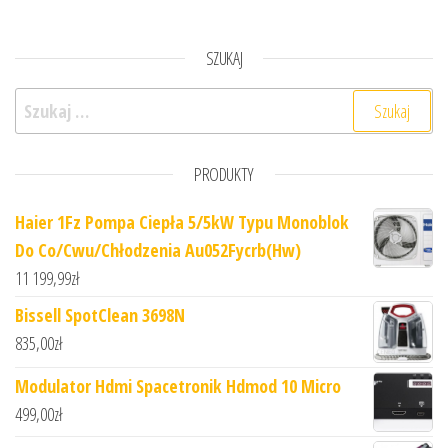
SZUKAJ
Szukaj:
PRODUKTY
Haier 1Fz Pompa Ciepła 5/5kW Typu Monoblok
Do Co/Cwu/Chłodzenia Au052Fycrb(Hw)
11 199,99
zł
Bissell SpotClean 3698N
835,00
zł
Modulator Hdmi Spacetronik Hdmod 10 Micro
499,00
zł