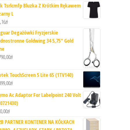
hk Tsrlcmfp Bluzka Z Krótkim Rękawem
zarny L
,16
zł
aguar Degażówki Fryzjerskie
ednostronne Goldwing 34 5,75" Gold
ine
790,00
zł
vtek TouchScreen 5 Lite 65 (1TV140)
899,00
zł
ymo Ac Adaptor For Labelpoint 240 Volt
S0721430)
0,00
zł
2B PARTNER KONTENER NA KÓŁKACH
RIMO, 4 SZUFLADY, SZARY / BRZOZA