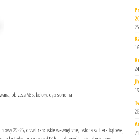
P
2
25
K
16
K
24
J
19
nowana, obrzeża ABS, kolory: dąb sonoma
T
28
A
niowy 25×25, drzwi francuskie wewnętrzne, osłona szlifierki kątowej
71
ie lastryko, erbauer ecd18-li-2, jak umyć żaluzje aluminiowe,