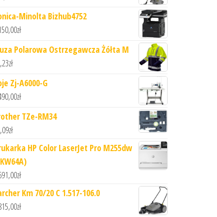
onica-Minolta Bizhub4752
150,00
zł
luza Polarowa Ostrzegawcza Żółta M
,23
zł
oje Zj-A6000-G
490,00
zł
rother TZe-RM34
,09
zł
rukarka HP Color LaserJet Pro M255dw
7KW64A)
691,00
zł
archer Km 70/20 C 1.517-106.0
815,00
zł