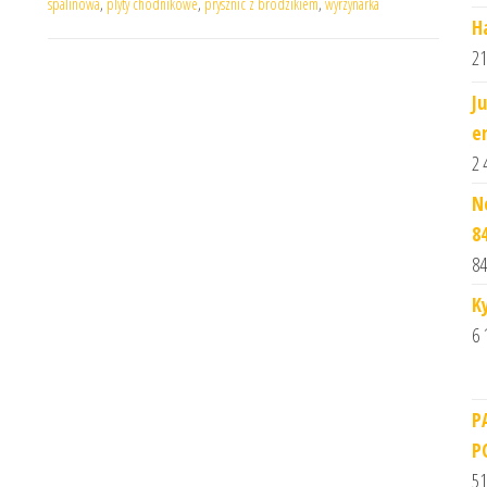
spalinowa
,
plyty chodnikowe
,
prysznic z brodzikiem
,
wyrzynarka
H
21
J
e
2 
N
8
84
K
6 
P
P
51