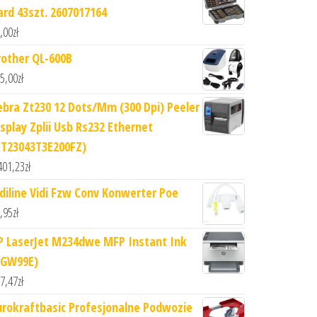
ard 43szt. 2607017164
,00
zł
rother QL-600B
5,00
zł
ebra Zt230 12 Dots/Mm (300 Dpi) Peeler
isplay Zplii Usb Rs232 Ethernet
ZT23043T3E200FZ)
401,23
zł
idiline Vidi Fzw Conv Konwerter Poe
,95
zł
P LaserJet M234dwe MFP Instant Ink
6GW99E)
7,47
zł
urokraftbasic Profesjonalne Podwozie