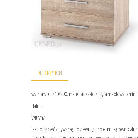
DESCRIPTION
wymiary: 60/40/200, materiał: szkło / płyta meblowa lami
Halmar
Witryny
jak podłączyć zmywarkę do zlewu, gumoleum, kątownik alumi
125, jak zakwasić ziemię kawa, domowe sposoby na czyszczen