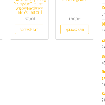
a
Przemysłow Tensometr
K
Wagowy Nierdzewny
Hlcb1 C3 1,76T Oiml
7 
1 599,00
zł
1 600,00
zł
B
Sprawdź sam
Sprawdź sam
97
Z
2 
B
46
D
(
1 
K
2 