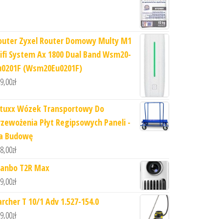
outer Zyxel Router Domowy Multy M1
ifi System Ax 1800 Dual Band Wsm20-
u0201F (Wsm20Eu0201F)
9,00
zł
ituxx Wózek Transportowy Do
rzewożenia Płyt Regipsowych Paneli -
a Budowę
8,00
zł
anbo T2R Max
9,00
zł
archer T 10/1 Adv 1.527-154.0
9,00
zł