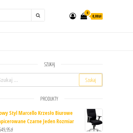
0
0,00zł
SZUKAJ
ukaj:
PRODUKTY
owy Styl Marcello Krzesło Biurowe
apicerowane Czarne Jeden Rozmiar
649,95
zł