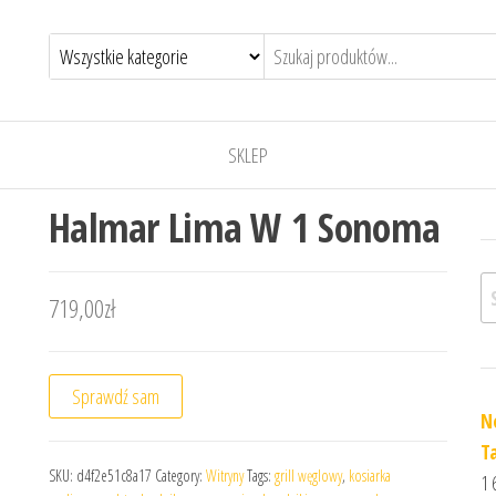
SKLEP
Halmar Lima W 1 Sonoma
Sz
719,00
zł
Sprawdź sam
N
T
SKU:
d4f2e51c8a17
Category:
Witryny
Tags:
grill węglowy
,
kosiarka
1 