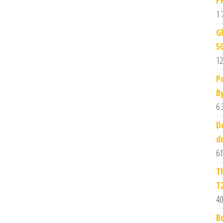
1 
G
5
12
P
B
6 
D
d
61
T
T
40
B