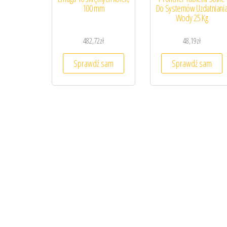
100 mm
Do Systemów Uzdatniani
Wody 25 Kg
482,72
zł
48,19
zł
Sprawdź sam
Sprawdź sam