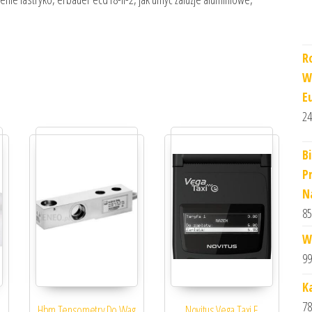
R
W
E
24
B
P
N
85
W
99
K
78
Hbm Tensometry Do Wag
Novitus Vega Taxi E