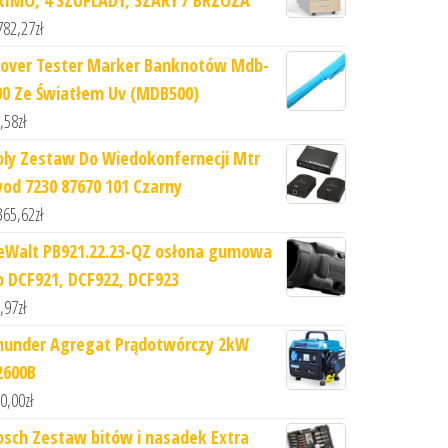
782,27
zł
lover Tester Marker Banknotów Mdb-
00 Ze Światłem Uv (MDB500)
,58
zł
oly Zestaw Do Wiedokonfernecji Mtr
yod 7230 87670 101 Czarny
365,62
zł
eWalt PB921.22.23-QZ osłona gumowa
o DCF921, DCF922, DCF923
,97
zł
hunder Agregat Prądotwórczy 2kW
2600B
0,00
zł
osch Zestaw bitów i nasadek Extra