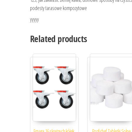
podesty tarasowe kompozytowe
yyyyy
Related products
Emaga 16 skrętnych kółek,
Profichef Tabletki Solne