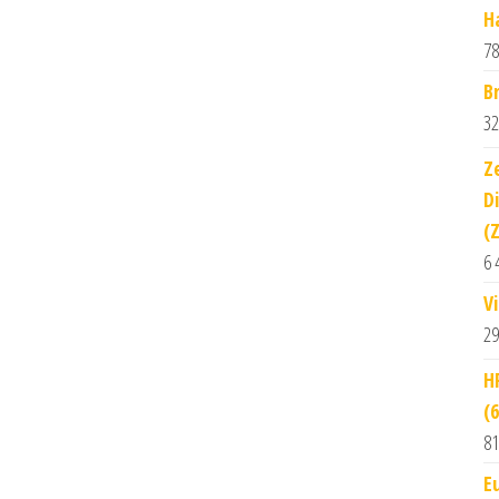
H
78
B
32
Z
D
(
6 
V
29
H
(
81
E