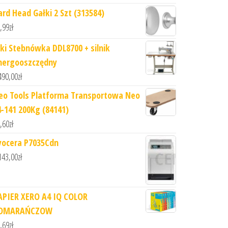
ard Head Gałki 2 Szt (313584)
,99
zł
uki Stebnówka DDL8700 + silnik
nergooszczędny
490,00
zł
eo Tools Platforma Transportowa Neo
4-141 200Kg (84141)
,60
zł
yocera P7035Cdn
143,00
zł
APIER XERO A4 IQ COLOR
OMARAŃCZOW
,69
zł