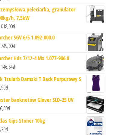
rzemysłowa peleciarka, granulator
00kg/h, 7,5kW
 018,00
zł
archer SGV 6/5 1.092-000.0
 749,00
zł
archer Hds 7/12-4 Mx 1.077-906.0
 146,64
zł
hk Tsularb Damski T Back Purpurowy S
,90
zł
ester banknotów Glover SLD-25 UV
6,00
zł
tlas Gips Stoner 10kg
,70
zł