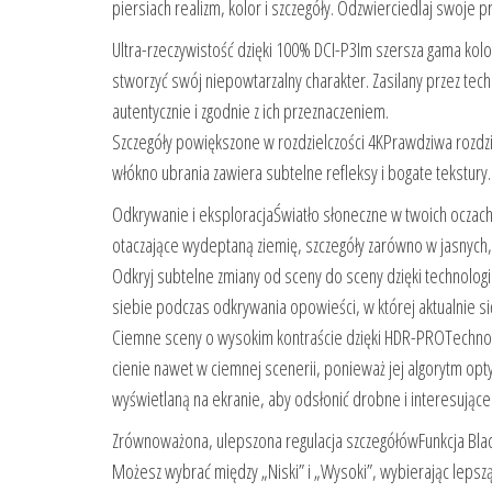
piersiach realizm, kolor i szczegóły. Odzwierciedlaj swoje pr
Ultra-rzeczywistość dzięki 100% DCI-P3Im szersza gama kol
stworzyć swój niepowtarzalny charakter. Zasilany przez tec
autentycznie i zgodnie z ich przeznaczeniem.
Szczegóły powiększone w rozdzielczości 4KPrawdziwa rozdz
włókno ubrania zawiera subtelne refleksy i bogate tekstury.
Odkrywanie i eksploracjaŚwiatło słoneczne w twoich oczach
otaczające wydeptaną ziemię, szczegóły zarówno w jasnych, 
Odkryj subtelne zmiany od sceny do sceny dzięki technolo
siebie podczas odkrywania opowieści, w której aktualnie si
Ciemne sceny o wysokim kontraście dzięki HDR-PROTechnol
cienie nawet w ciemnej scenerii, ponieważ jej algorytm op
wyświetlaną na ekranie, aby odsłonić drobne i interesujące 
Zrównoważona, ulepszona regulacja szczegółówFunkcja Blac
Możesz wybrać między „Niski” i „Wysoki”, wybierając leps