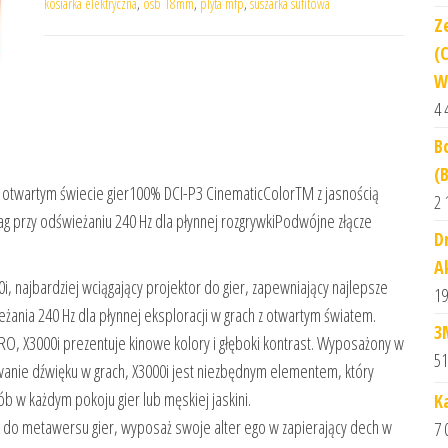
kosiarka elektryczna
,
osb 18mm
,
plyta mfp
,
suszarka sufitowa
Z
(C
W
4 
B
(
 otwartym świecie gier100% DCI-P3 CinematicColorTM z jasnością
2 
g przy odświeżaniu 240 Hz dla płynnej rozgrywkiPodwójne złącze
D
A
 najbardziej wciągający projektor do gier, zapewniający najlepsze
19
eżania 240 Hz dla płynnej eksploracji w grach z otwartym światem.
3
RO, X3000i prezentuje kinowe kolory i głęboki kontrast. Wyposażony w
51
wanie dźwięku w grach, X3000i jest niezbędnym elementem, który
b w każdym pokoju gier lub męskiej jaskini.
K
 do metawersu gier, wyposaż swoje alter ego w zapierający dech w
7 