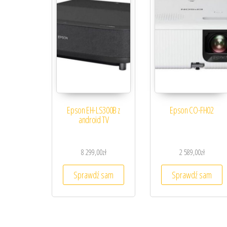
Epson EH-LS300B z
Epson CO-FH02
android TV
8 299,00
zł
2 589,00
zł
Sprawdź sam
Sprawdź sam