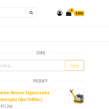
0
0,00zł
SZUKAJ
ukaj:
PRODUKTY
acker Neuson Zagęszczarka
ewersyjna (dpu 5545hec)
 811,26
zł