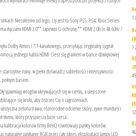
óch wymiarach eliminuje efekty trapezu podczas projekcji z różnych
R
1 
nkach. Niezależnie od tego, czy jest to Sony PS5, PS4, Xbox Series
oma złączami HDMI 2.0** zapewni Ci ochronę.** HDMI 2.0b to 4K 60Hz /
B
(
ięku Dolby Atmos i 7.1-kanałowego, przesyłając oryginalny sygnał
1 
 pomocą jednego kabla HDMI. Ciesz się graniem w bańce dźwiękowej
R
2
tarożytne ruiny, w pełni doświadcz subtelności i intensywności
49
m, pełnym basem.
V
ły ujawniają wrogów ukrywających się w cieniu, a ulepszone
M
zbliżające się kroki, aby ostrzec Cię o zagrożeniach.
(
listyczna zielona trawa, różnorodne odcienie skóry, żywe mundury i
12
k tłumu, który przyspiesza bicie serca.
B
na kalibracja kolorów firmy BenQ równoważy punkty kolorów
46
 naturalne zanikanie RGB przez cały okres eksploatacji lampy LED.