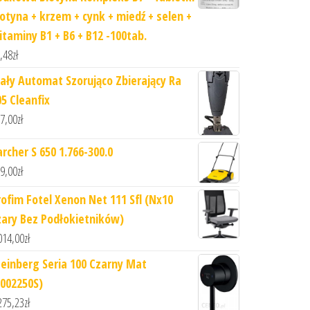
iotyna + krzem + cynk + miedź + selen +
itaminy B1 + B6 + B12 -100tab.
,48
zł
ały Automat Szorująco Zbierający Ra
05 Cleanfix
7,00
zł
archer S 650 1.766-300.0
9,00
zł
rofim Fotel Xenon Net 111 Sfl (Nx10
zary Bez Podłokietników)
014,00
zł
teinberg Seria 100 Czarny Mat
1002250S)
275,23
zł