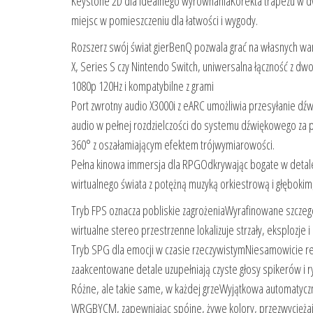
Keystone 2D dla idealnego wyrównaniaKorekta trapezu w dw
miejsc w pomieszczeniu dla łatwości i wygody.
Rozszerz swój świat gierBenQ pozwala grać na własnych waru
X, Series S czy Nintendo Switch, uniwersalna łączność z dw
1080p 120Hz i kompatybilne z grami
Port zwrotny audio X3000i z eARC umożliwia przesyłanie dźw
audio w pełnej rozdzielczości do systemu dźwiękowego za
360° z oszałamiającym efektem trójwymiarowości.
Pełna kinowa immersja dla RPGOdkrywając bogate w detale s
wirtualnego świata z potężną muzyką orkiestrową i głęboki
Tryb FPS oznacza pobliskie zagrożeniaWyrafinowane szczegó
wirtualne stereo przestrzenne lokalizuje strzały, eksplozje i 
Tryb SPG dla emocji w czasie rzeczywistymNiesamowicie rea
zaakcentowane detale uzupełniają czyste głosy spikerów i ry
Różne, ale takie same, w każdej grzeWyjątkowa automatycz
WRGBYCM, zapewniając spójne, żywe kolory, przezwyciężając