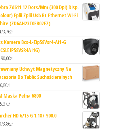
ebra Zd611 12 Dots/Mm (300 Dpi) Disp.
olour) Eplii Zplii Usb Bt Ethernet Wi-Fi
hite (ZD6AH23T0EB02EZ)
473,76
zł
cs Kamera Bcs-L-Eip58Vsr4-Ai1-G
BCSLEIP58VSR4AI1G)
190,00
zł
rewniany Uchwyt Magnetyczny Na
kcesoria Do Tablic Suchościeralnych
6,80
zł
M Maska Pełna 6800
5,37
zł
archer HD 6/15 G 1.187-900.0
073,86
zł