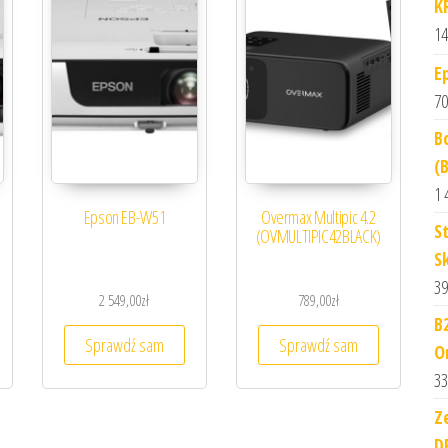
K
14
E
70
B
(
1 
Epson EB-W51
Overmax Multipic 4.2
S
(OVMULTIPIC42BLACK)
S
39
2 549,00
zł
789,00
zł
B
Sprawdź sam
Sprawdź sam
O
33
Z
D