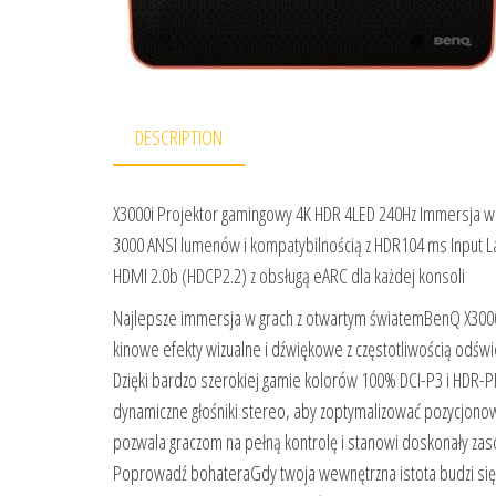
DESCRIPTION
X3000i Projektor gamingowy 4K HDR 4LED 240Hz Immersja w
3000 ANSI lumenów i kompatybilnością z HDR104 ms Input La
HDMI 2.0b (HDCP2.2) z obsługą eARC dla każdej konsoli
Najlepsze immersja w grach z otwartym światemBenQ X3000i,
kinowe efekty wizualne i dźwiękowe z częstotliwością odświ
Dzięki bardzo szerokiej gamie kolorów 100% DCI-P3 i HDR-P
dynamiczne głośniki stereo, aby zoptymalizować pozycjono
pozwala graczom na pełną kontrolę i stanowi doskonały zasó
Poprowadź bohateraGdy twoja wewnętrzna istota budzi się