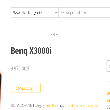
SKLEP
Benq X3000i
Sz
9 976,00
zł
Sprawdź sam
W
R
SKU:
c5d30e476f94
Category:
Projektory
Tags:
farba do betonu na zewnątrz
,
59