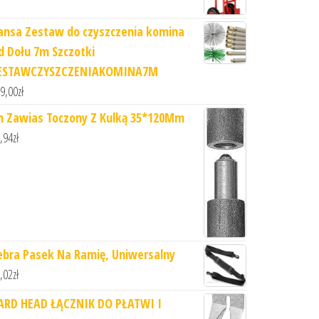
ansa Zestaw do czyszczenia komina
d Dołu 7m Szczotki
ESTAWCZYSZCZENIAKOMINA7M
9,00
zł
n Zawias Toczony Z Kulką 35*120Mm
,94
zł
ebra Pasek Na Ramię, Uniwersalny
,02
zł
ARD HEAD ŁĄCZNIK DO PŁATWI I