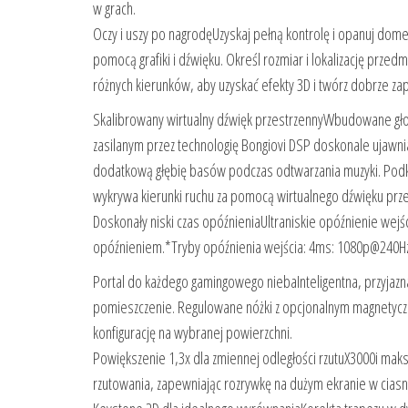
w grach.
Oczy i uszy po nagrodęUzyskaj pełną kontrolę i opanuj dome
pomocą grafiki i dźwięku. Określ rozmiar i lokalizację przed
różnych kierunków, aby uzyskać efekty 3D i twórz dobrze zap
Skalibrowany wirtualny dźwięk przestrzennyWbudowane gło
zasilanym przez technologię Bongiovi DSP doskonale ujawniają
dodatkową głębię basów podczas odtwarzania muzyki. Podk
wykrywa kierunki ruchu za pomocą wirtualnego dźwięku prz
Doskonały niski czas opóźnieniaUltraniskie opóźnienie wej
opóźnieniem.*Tryby opóźnienia wejścia: 4ms: 1080p@240H
Portal do każdego gamingowego niebaInteligentna, przyjazn
pomieszczenie. Regulowane nóżki z opcjonalnym magnety
konfigurację na wybranej powierzchni.
Powiększenie 1,3x dla zmiennej odległości rzutuX3000i mak
rzutowania, zapewniając rozrywkę na dużym ekranie w cias