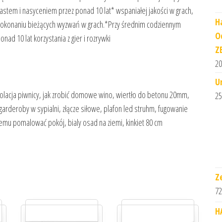
astem i nasyceniem przez ponad 10 lat* wspaniałej jakości w grach,
H
o pokonaniu bieżących wyzwań w grach.*Przy średnim codziennym
O
nad 10 lat korzystania z gier i rozrywki
Z
20
U
olacja piwnicy, jak zrobić domowe wino, wiertło do betonu 20mm,
25
garderoby w sypialni, złącze siłowe, plafon led struhm, fugowanie
emu pomalować pokój, bialy osad na ziemi, kinkiet 80 cm
Z
72
H