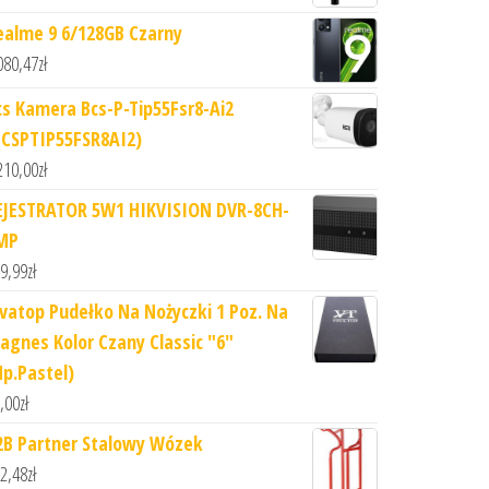
ealme 9 6/128GB Czarny
080,47
zł
cs Kamera Bcs-P-Tip55Fsr8-Ai2
BCSPTIP55FSR8AI2)
210,00
zł
EJESTRATOR 5W1 HIKVISION DVR-8CH-
MP
9,99
zł
ivatop Pudełko Na Nożyczki 1 Poz. Na
agnes Kolor Czany Classic "6"
Np.Pastel)
,00
zł
2B Partner Stalowy Wózek
2,48
zł