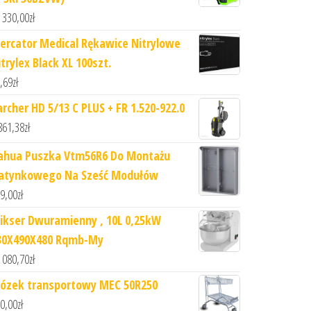
 330,00
zł
ercator Medical Rękawice Nitrylowe
trylex Black XL 100szt.
,69
zł
archer HD 5/13 C PLUS + FR 1.520-922.0
861,38
zł
ahua Puszka Vtm56R6 Do Montażu
atynkowego Na Sześć Modułów
9,00
zł
ikser Dwuramienny , 10L 0,25kW
30X490X480 Rqmb-My
 080,70
zł
ózek transportowy MEC 50R250
0,00
zł