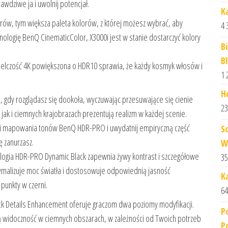
awdziwe ja i uwolnij potencjał.
K
orów, tym większa paleta kolorów, z której możesz wybrać, aby
4 
hnologię BenQ CinematicColor, X3000i jest w stanie dostarczyć kolory
B
B
ielczość 4K powiększona o HDR10 sprawia, że każdy kosmyk włosów i
1 
Hd
, gdy rozglądasz się dookoła, wyczuwając przesuwające się cienie
23
jak i ciemnych krajobrazach prezentują realizm w każdej scenie.
gii mapowania tonów BenQ HDR-PRO i uwydatnij empiryczną część
S
ę zanurzasz.
W
ogia HDR-PRO Dynamic Black zapewnia żywy kontrast i szczegółowe
35
tymalizuje moc światła i dostosowuje odpowiednią jasność
K
punkty w czerni.
64
k Details Enhancement oferuje graczom dwa poziomy modyfikacji.
P
zą widoczność w ciemnych obszarach, w zależności od Twoich potrzeb
P