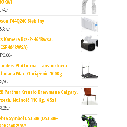
ROKWI
,74
zł
pson T44Q240 Błękitny
5,87
zł
cs Kamera Bcs-P-464Rwsa.
BCSP464RWSA)
420,00
zł
tanders Platforma Transportowa
kładana Max. Obciążenie 100Kg
8,50
zł
2B Partner Krzesło Drewniane Calgary,
rzech, Nośność 110 Kg, 4 Szt
8,25
zł
ebra Symbol DS3608 (DS3608-
P3RF50BZVW)