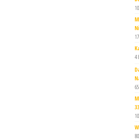
10
M
Ni
17
K
4 
D
N
65
M
3
10
W
80