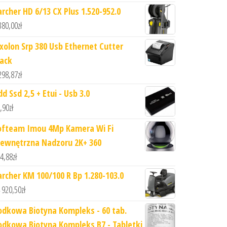
archer HD 6/13 CX Plus 1.520-952.0
380,00
zł
ixolon Srp 380 Usb Ethernet Cutter
lack
298,87
zł
d Ssd 2,5 + Etui - Usb 3.0
,90
zł
ofteam Imou 4Mp Kamera Wi Fi
ewnętrzna Nadzoru 2K+ 360
4,88
zł
archer KM 100/100 R Bp 1.280-103.0
 920,50
zł
odkowa Biotyna Kompleks - 60 tab.
odkowa Biotyna Kompleks B7 - Tabletki