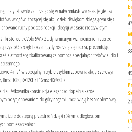
b
nę, instynktownie zanurzając się w natychmiastowe reakcje gier za
w
miotów, wrogów i toczącej się akcji dzięki dźwiękom zbiegającym się z
47
lanowane ruchy podczas reakcji i decyzji w czasie rzeczywistym.
M
śniki stereo treVolo 5W x 2 z dynamicznym wzmocnieniem stereo
4
 czystość szczęk i szczelin, gdy zderzają się ostrza, prezentując
33
reśla atmosferę skalibrowaną za pomocą specjalnych trybów audio i
estrzennego.
K
ściowe 4 ms* w specjalnym trybie szybkim zapewnia akcję z zerowym
49
z, 8ms: 1080p@120Hz i 16ms: 4K@60Hz
P
a dla użytkownika konstrukcja elegancko dopełnia każde
S
cznym pozycjonowaniem do góry nogami umożliwiają bezproblemową
2 
S
symalizuje dostępną przestrzeń dzięki różnym odległościom
(
nych pomieszczeniach.
1 