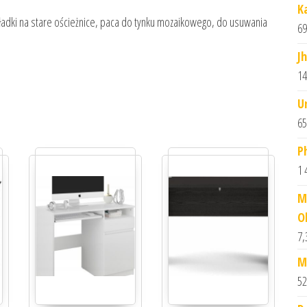
Ka
akładki na stare ościeżnice, paca do tynku mozaikowego, do usuwania
69
J
14
U
65
P
1 
M
O
7,
M
52