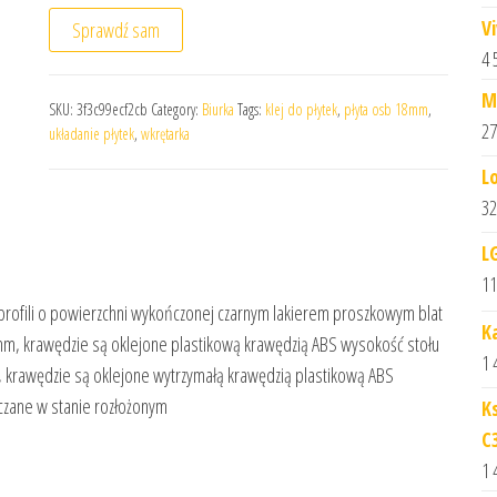
V
Sprawdź sam
4 
M
SKU:
3f3c99ecf2cb
Category:
Biurka
Tags:
klej do płytek
,
płyta osb 18mm
,
27
układanie płytek
,
wkrętarka
L
32
L
11
rofili o powierzchni wykończonej czarnym lakierem proszkowym blat
K
 mm, krawędzie są oklejone plastikową krawędzią ABS wysokość stołu
1 
, krawędzie są oklejone wytrzymałą krawędzią plastikową ABS
arczane w stanie rozłożonym
K
C
1 