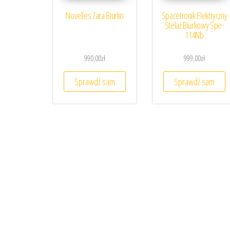
Novelies Zara Biurko
Spacetronik Elektryczny
Stelaż Biurkowy Spe-
114Nb
990,00
zł
999,00
zł
Sprawdź sam
Sprawdź sam