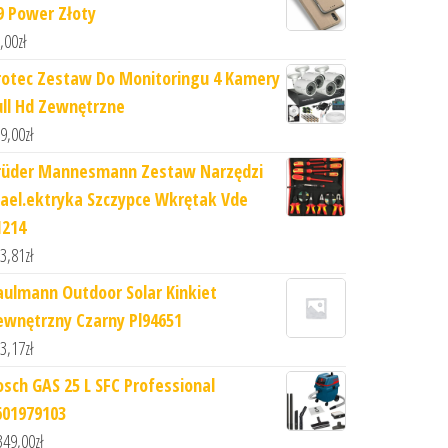
9 Power Złoty
,00
zł
rotec Zestaw Do Monitoringu 4 Kamery
ull Hd Zewnętrzne
9,00
zł
rüder Mannesmann Zestaw Narzędzi
lael.ektryka Szczypce Wkrętak Vde
1214
3,81
zł
aulmann Outdoor Solar Kinkiet
ewnętrzny Czarny Pl94651
3,17
zł
osch GAS 25 L SFC Professional
601979103
349,00
zł