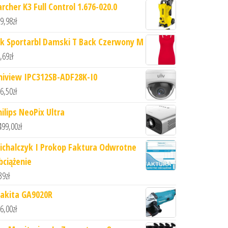
rcher K3 Full Control 1.676-020.0
9,98
zł
hk Sportarbl Damski T Back Czerwony M
,69
zł
niview IPC312SB-ADF28K-I0
6,50
zł
hilips NeoPix Ultra
499,00
zł
ichalczyk I Prokop Faktura Odwrotne
bciążenie
39
zł
akita GA9020R
6,00
zł