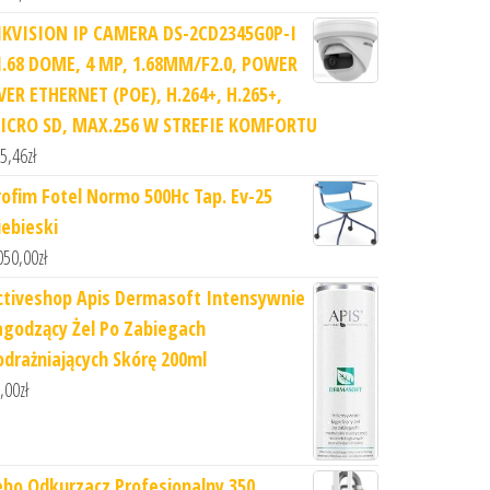
IKVISION IP CAMERA DS-2CD2345G0P-I
1.68 DOME, 4 MP, 1.68MM/F2.0, POWER
VER ETHERNET (POE), H.264+, H.265+,
ICRO SD, MAX.256 W STREFIE KOMFORTU
5,46
zł
rofim Fotel Normo 500Hc Tap. Ev-25
iebieski
050,00
zł
ctiveshop Apis Dermasoft Intensywnie
agodzący Żel Po Zabiegach
odrażniających Skórę 200ml
,00
zł
ebo Odkurzacz Profesjonalny 350