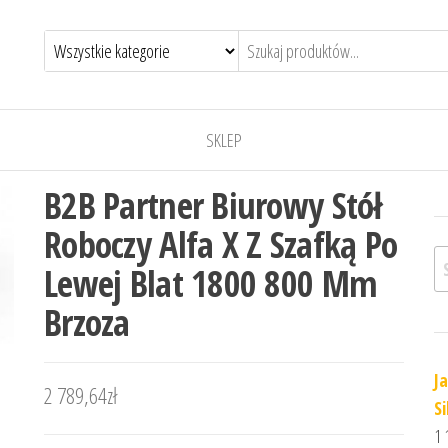
SKLEP
B2B Partner Biurowy Stół
Roboczy Alfa X Z Szafką Po
Sz
Lewej Blat 1800 800 Mm
Brzoza
J
2 789,64
zł
Si
1 