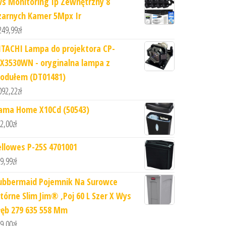
vs Monitoring Ip Zewnętrzny 8
zarnych Kamer 5Mpx Ir
249,99
zł
ITACHI Lampa do projektora CP-
X3530WN - oryginalna lampa z
odułem (DT01481)
092,22
zł
ama Home X10Cd (50543)
2,00
zł
ellowes P-25S 4701001
9,99
zł
ubbermaid Pojemnik Na Surowce
tórne Slim Jim® ,Poj 60 L Szer X Wys
łęb 279 635 558 Mm
9,00
zł