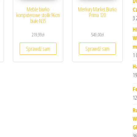
D
Meble biurko
Merkury Market Biurko
C
komputerowe stolik 96cm
Prima 120
3 
białe N35
H
219,99
zł
549,00
zł
W
m
Sprawdź sam
Sprawdź sam
1 
H
19
F
12
R
W
G
36