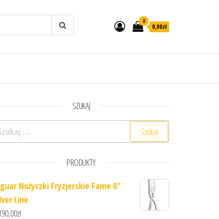
0
0,00zł
SZUKAJ
ukaj:
PRODUKTY
aguar Nożyczki Fryzjerskie Fame 6"
lver Line
190,00
zł