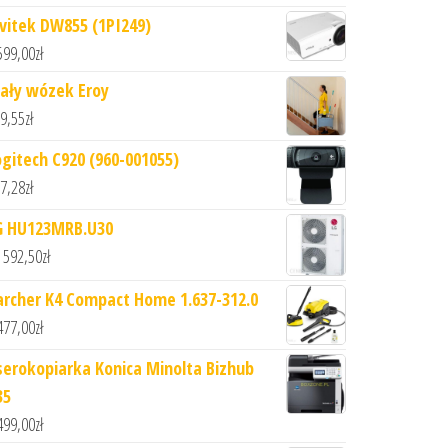
ivitek DW855 (1PI249)
599,00
zł
ały wózek Eroy
9,55
zł
ogitech C920 (960-001055)
7,28
zł
G HU123MRB.U30
 592,50
zł
archer K4 Compact Home 1.637-312.0
477,00
zł
serokopiarka Konica Minolta Bizhub
35
499,00
zł