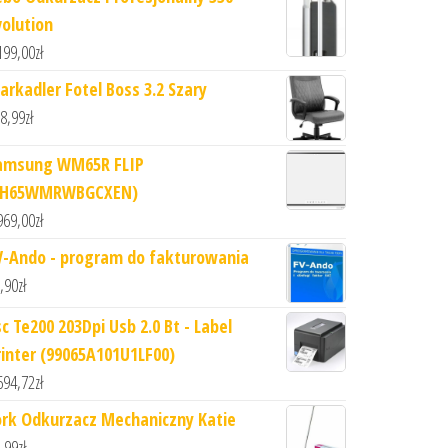
volution
199,00
zł
arkadler Fotel Boss 3.2 Szary
8,99
zł
amsung WM65R FLIP
LH65WMRWBGCXEN)
969,00
zł
V-Ando - program do fakturowania
,90
zł
sc Te200 203Dpi Usb 2.0 Bt - Label
rinter (99065A101U1LF00)
694,72
zł
ork Odkurzacz Mechaniczny Katie
,99
zł