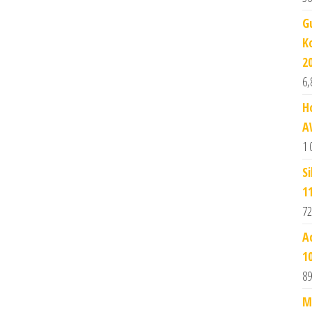
G
K
2
6,
H
A
1 
S
1
72
A
1
89
M