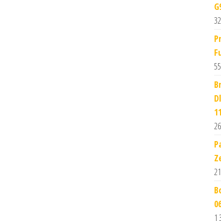
G
32
P
F
55
B
D
1
26
P
Z
21
B
0
1 