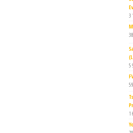
E
3 
M
38
S
(
5 
F
59
T
P
1 
Y
79