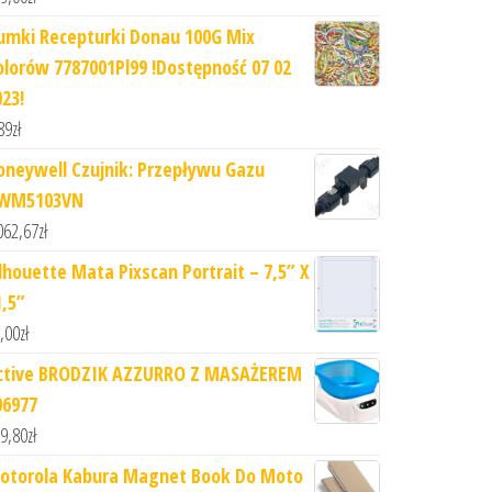
umki Recepturki Donau 100G Mix
olorów 7787001Pl99 !Dostępność 07 02
023!
89
zł
oneywell Czujnik: Przepływu Gazu
WM5103VN
062,67
zł
ilhouette Mata Pixscan Portrait – 7,5” X
1,5”
,00
zł
ctive BRODZIK AZZURRO Z MASAŻEREM
06977
9,80
zł
otorola Kabura Magnet Book Do Moto