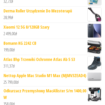
32,73
zł
Derma Roller Urządzenie Do Mezoterapii
28,99
zł
Xiaomi 12 5G 8/128GB Szary
2 499,00
zł
Bomann KG 2242 CB
199,00
zł
Atlas Bhp Trzewiki Ochronne Atlas Ab 5 S3
311,37
zł
Nettop Apple Mac Studio M1 Max (MJMV3ZEAD4)
25 799,00
zł
Odkurzacz Przemysłowy MacAllister S/m 1400,00
W
358,00
zł