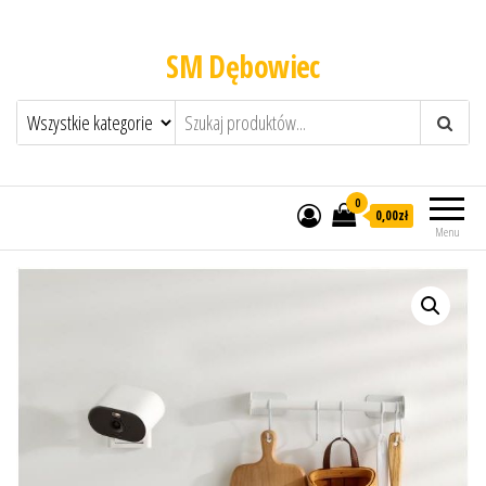
SM Dębowiec
0
0,00zł
Menu