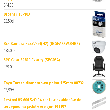
544,39
zł
Brother TC-103
52,50
zł
Bcs Kamera Ea55Vsr4(H2) (BCSEA55VSR4H2)
438,00
zł
SPC Gear SR600 Czarny (SPG084)
929,00
zł
Toya Tarcza diamentowa pełna 125mm 08732
13,99
zł
Festool VS 600 SzO 14 zestaw szablonów do
wczepów na jaskółczy ogon 491152