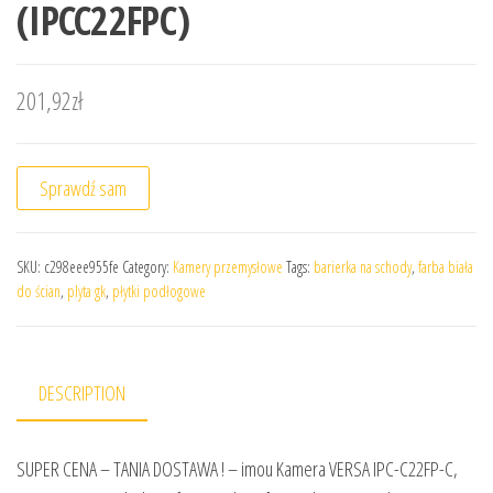
(IPCC22FPC)
201,92
zł
Sprawdź sam
SKU:
c298eee955fe
Category:
Kamery przemysłowe
Tags:
barierka na schody
,
farba biała
do ścian
,
plyta gk
,
płytki podłogowe
DESCRIPTION
SUPER CENA – TANIA DOSTAWA ! – imou Kamera VERSA IPC-C22FP-C,