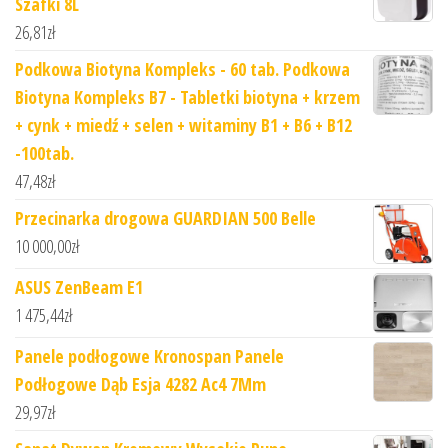
Szafki 8L
26,81
zł
Podkowa Biotyna Kompleks - 60 tab. Podkowa
Biotyna Kompleks B7 - Tabletki biotyna + krzem
+ cynk + miedź + selen + witaminy B1 + B6 + B12
-100tab.
47,48
zł
Przecinarka drogowa GUARDIAN 500 Belle
10 000,00
zł
ASUS ZenBeam E1
1 475,44
zł
Panele podłogowe Kronospan Panele
Podłogowe Dąb Esja 4282 Ac4 7Mm
29,97
zł