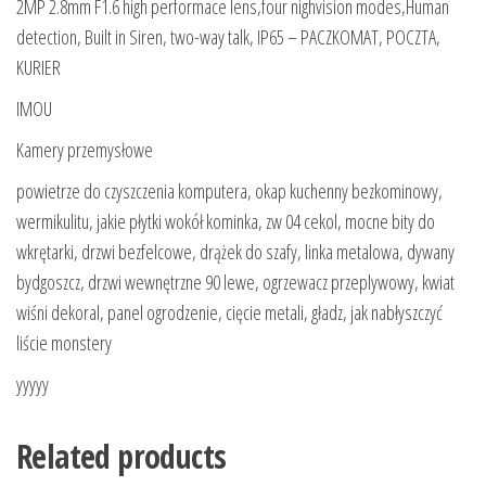
2MP 2.8mm F1.6 high performace lens,four nighvision modes,Human
detection, Built in Siren, two-way talk, IP65 – PACZKOMAT, POCZTA,
KURIER
IMOU
Kamery przemysłowe
powietrze do czyszczenia komputera, okap kuchenny bezkominowy,
wermikulitu, jakie płytki wokół kominka, zw 04 cekol, mocne bity do
wkrętarki, drzwi bezfelcowe, drążek do szafy, linka metalowa, dywany
bydgoszcz, drzwi wewnętrzne 90 lewe, ogrzewacz przeplywowy, kwiat
wiśni dekoral, panel ogrodzenie, cięcie metali, gładz, jak nabłyszczyć
liście monstery
yyyyy
Related products