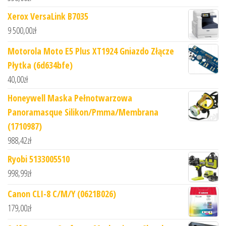
Xerox VersaLink B7035
9 500,00
zł
Motorola Moto E5 Plus XT1924 Gniazdo Złącze
Płytka (6d634bfe)
40,00
zł
Honeywell Maska Pełnotwarzowa
Panoramasque Silikon/Pmma/Membrana
(1710987)
988,42
zł
Ryobi 5133005510
998,99
zł
Canon CLI-8 C/M/Y (0621B026)
179,00
zł