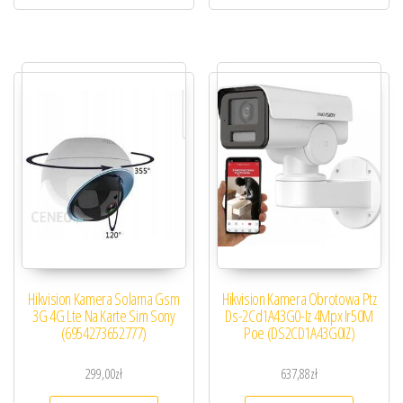
Hikvision Kamera Solarna Gsm
Hikvision Kamera Obrotowa Ptz
3G 4G Lte Na Karte Sim Sony
Ds-2Cd1A43G0-Iz 4Mpx Ir50M
(6954273652777)
Poe (DS2CD1A43G0IZ)
299,00
zł
637,88
zł