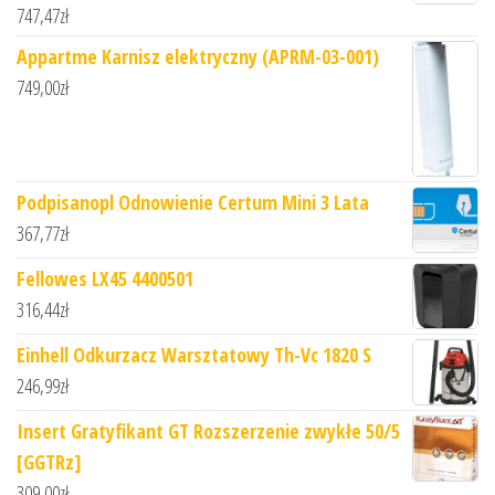
747,47
zł
Appartme Karnisz elektryczny (APRM-03-001)
749,00
zł
Podpisanopl Odnowienie Certum Mini 3 Lata
367,77
zł
Fellowes LX45 4400501
316,44
zł
Einhell Odkurzacz Warsztatowy Th-Vc 1820 S
246,99
zł
Insert Gratyfikant GT Rozszerzenie zwykłe 50/5
[GGTRz]
309,00
zł