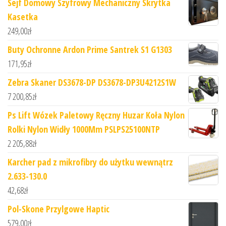
Sejf Domowy Szyfrowy Mechaniczny Skrytka
Kasetka
249,00
zł
Buty Ochronne Ardon Prime Santrek S1 G1303
171,95
zł
Zebra Skaner DS3678-DP DS3678-DP3U4212S1W
7 200,85
zł
Ps Lift Wózek Paletowy Ręczny Huzar Koła Nylon
Rolki Nylon Widły 1000Mm PSLPS25100NTP
2 205,88
zł
Karcher pad z mikrofibry do użytku wewnątrz
2.633-130.0
42,68
zł
Pol-Skone Przylgowe Haptic
579,00
zł