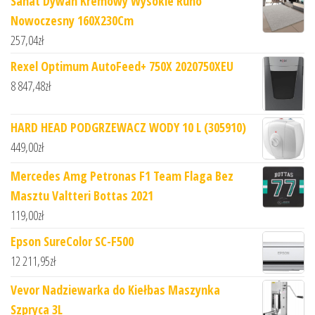
Sanat Dywan Kremowy Wysokie Runo
Nowoczesny 160X230Cm
257,04
zł
Rexel Optimum AutoFeed+ 750X 2020750XEU
8 847,48
zł
HARD HEAD PODGRZEWACZ WODY 10 L (305910)
449,00
zł
Mercedes Amg Petronas F1 Team Flaga Bez
Masztu Valtteri Bottas 2021
119,00
zł
Epson SureColor SC-F500
12 211,95
zł
Vevor Nadziewarka do Kiełbas Maszynka
Szpryca 3L