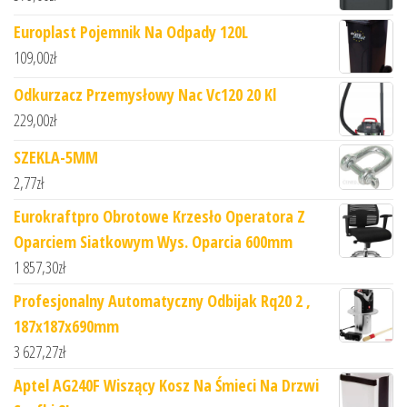
Europlast Pojemnik Na Odpady 120L
109,00
zł
Odkurzacz Przemysłowy Nac Vc120 20 Kl
229,00
zł
SZEKLA-5MM
2,77
zł
Eurokraftpro Obrotowe Krzesło Operatora Z
Oparciem Siatkowym Wys. Oparcia 600mm
1 857,30
zł
Profesjonalny Automatyczny Odbijak Rq20 2 ,
187x187x690mm
3 627,27
zł
Aptel AG240F Wiszący Kosz Na Śmieci Na Drzwi