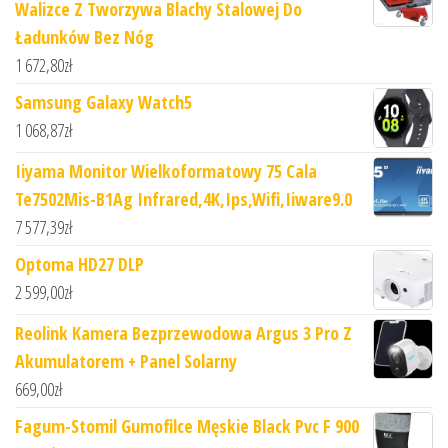
Walizce Z Tworzywa Blachy Stalowej Do
Ładunków Bez Nóg
1 672,80
zł
Samsung Galaxy Watch5
1 068,87
zł
Iiyama Monitor Wielkoformatowy 75 Cala
Te7502Mis-B1Ag Infrared,4K,Ips,Wifi,Iiware9.0
7 577,39
zł
Optoma HD27 DLP
2 599,00
zł
Reolink Kamera Bezprzewodowa Argus 3 Pro Z
Akumulatorem + Panel Solarny
669,00
zł
Fagum-Stomil Gumofilce Męskie Black Pvc F 900