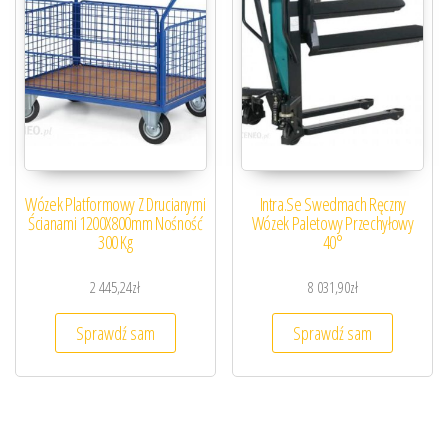
Wózek Platformowy Z Drucianymi
Intra.Se Swedmach Ręczny
Ścianami 1200X800mm Nośność
Wózek Paletowy Przechyłowy
300 Kg
40°
2 445,24
zł
8 031,90
zł
Sprawdź sam
Sprawdź sam