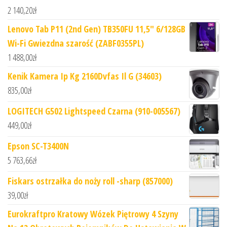
2 140,20
zł
Lenovo Tab P11 (2nd Gen) TB350FU 11,5" 6/128GB
Wi-Fi Gwiezdna szarość (ZABF0355PL)
1 488,00
zł
Kenik Kamera Ip Kg 2160Dvfas Il G (34603)
835,00
zł
LOGITECH G502 Lightspeed Czarna (910-005567)
449,00
zł
Epson SC-T3400N
5 763,66
zł
Fiskars ostrzałka do noży roll -sharp (857000)
39,00
zł
Eurokraftpro Kratowy Wózek Piętrowy 4 Szyny