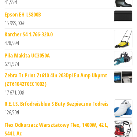
41,99
zł
Epson EH-LS800B
15 999,00
zł
Karcher S4 1.766-320.0
478,99
zł
Piła Makita UC3050A
671,57
zł
Zebra Tt Print Zt610 4In 203Dpi Eu Amp Ukprnt
(ZT61042T0EC100Z)
17 671,00
zł
R.E.I.S. Brfodreisblue S Buty Bezpieczne Fodreis
126,50
zł
Flex Odkurzacz Warsztatowy Flex, 1400W, 42 L,
S44 L Ac