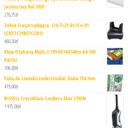
Jasnoszary Ral 7035
276,75
zł
Zebra Stacja Łądująca, Crd-Tc2Y-Bs1Co-01
(CRDTC2YBS1CO01)
460,30
zł
Kleje/Etykiety Multi 3 199 6X144 5Mm A4 100
Kartki
106,00
zł
Folia do sianokiszonki Ensibal, biała 750 mm
419,00
zł
BISSELL CrossWave Cordless Max 2765N
1 975,00
zł