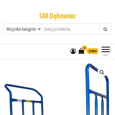
SM Dębowiec
0
0,00zł
Menu