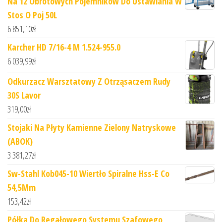
Na 12 Obrotowych Pojemników Do Ustawiania W
Stos O Poj 50L
6 851,10
zł
Karcher HD 7/16-4 M 1.524-955.0
6 039,99
zł
Odkurzacz Warsztatowy Z Otrząsaczem Rudy
30S Lavor
319,00
zł
Stojaki Na Płyty Kamienne Zielony Natryskowe
(ABOK)
3 381,27
zł
Sw-Stahl Kob045-10 Wiertło Spiralne Hss-E Co
54,5Mm
153,42
zł
Półka Do Regałowego Systemu Szafowego