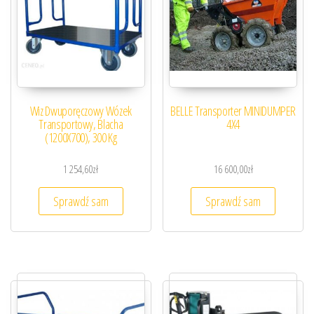
Wiz Dwuporęczowy Wózek
BELLE Transporter MINIDUMPER
Transportowy, Blacha
4X4
(1200X700), 300 Kg
1 254,60
zł
16 600,00
zł
Sprawdź sam
Sprawdź sam