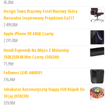
45,00
zł
Design Town Brązowy Fotel Biurowy Skóra
Naturalna Inspirowany Projektem Ea217
2 499,00
zł
Apple iPhone XR 64GB Czarny
2 291,00
zł
Hendi Pojemnik Na Mięso Z Melaminy
350X250X40 Mm Czarny (568200)
71,99
zł
Fellowes LX45 4400501
316,44
zł
Inkubator Automatyczny Happy H30 Klujnik Do
30 Jaj (H30230)
329,00
zł