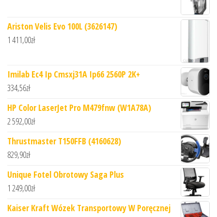
Ariston Velis Evo 100L (3626147)
1 411,00
zł
Imilab Ec4 Ip Cmsxj31A Ip66 2560P 2K+
334,56
zł
HP Color LaserJet Pro M479fnw (W1A78A)
2 592,00
zł
Thrustmaster T150FFB (4160628)
829,90
zł
Unique Fotel Obrotowy Saga Plus
1 249,00
zł
Kaiser Kraft Wózek Transportowy W Poręcznej