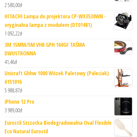
2 580,00
zł
HITACHI Lampa do projektora CP-WX3530WN -
oryginalna lampa z modułem (DT01481)
1 092,22
zł
3M 15MM/5M VHB GPH 160GF TAŚMA
DWUSTRONNA
41,46
zł
Unicraft Ghhw 1000 Wózek Paletowy (Paleciak)
6151016
5 988,87
zł
iPhone 12 Pro
3 989,00
zł
Eurostil Szczotka Biodegradowalna Oval Flexible
Eco Natural Eurostil