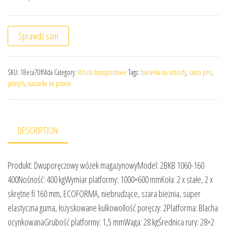
Sprawdź sam
SKU:
18eca70ff4da
Category:
Wózki transportowe
Tags:
barierka na schody
,
casto pro
,
jastrych
,
suszarka na pranie
DESCRIPTION
Produkt: Dwuporęczowy wózek magazynowyModel: 2BKB 1060-160
400Nośność: 400 kgWymiar platformy: 1000×600 mmKoła: 2 x stałe, 2 x
skrętne fi 160 mm, ECOFORMA, niebrudzące, szara bieżnia, super
elastyczna guma, łożyskowane kulkowoIlość poręczy: 2Platforma: Blacha
ocynkowanaGrubość platformy: 1,5 mmWaga: 28 kgŚrednica rury: 28×2