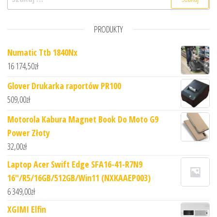
PRODUKTY
Numatic Ttb 1840Nx
16 174,50
zł
Glover Drukarka raportów PR100
509,00
zł
Motorola Kabura Magnet Book Do Moto G9
Power Złoty
32,00
zł
Laptop Acer Swift Edge SFA16-41-R7N9
16"/R5/16GB/512GB/Win11 (NXKAAEP003)
6 349,00
zł
XGIMI Elfin