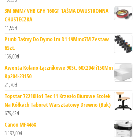
3M 6MM/ VHB GPH 160GF TAŚMA DWUSTRONNA +
CHUSTECZKA
11,55
zł
Ptmb Taśmy Do Dymo Lm D1 19Mmx7M Zestaw
6Szt.
159,00
zł
Awenta Kolano Łącznikowe 90St. 60X204Fi150Mm
Kp204-23150
21,70
zł
Topstar 72210Ho1 Tec 11 Krzesło Biurowe Stołek
Na Kółkach Taboret Warsztatowy Drewno (Buk)
679,42
zł
Canon MF446X
3 197,00
zł