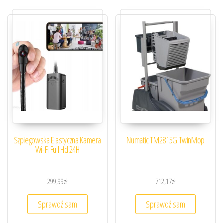
Szpiegowska Elastyczna Kamera
Numatic TM2815G TwinMop
Wi-Fi Full Hd 24H
299,99
zł
712,17
zł
Sprawdź sam
Sprawdź sam