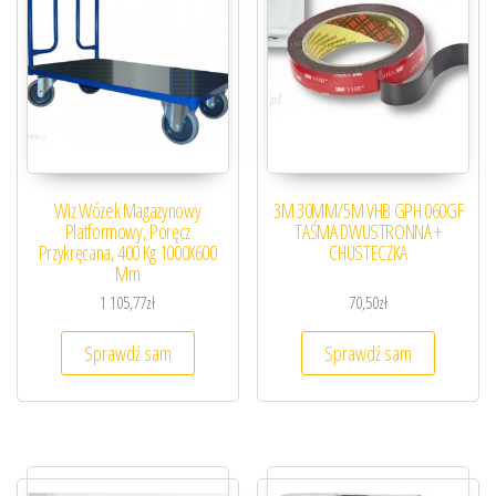
Wiz Wózek Magazynowy
3M 30MM/5M VHB GPH 060GF
Platformowy, Poręcz
TAŚMA DWUSTRONNA +
Przykręcana, 400 Kg 1000X600
CHUSTECZKA
Mm
1 105,77
zł
70,50
zł
Sprawdź sam
Sprawdź sam