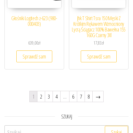
Głośniki Logitech z-623 (980-
Jhk T Shirt Tsra 150 Męski Z
000403)
Krótkim Rękawem Wzmocniony
Lycrą Ściągacz 100% Bawełna 155
160G Czarny 3Xl
639,00
zł
17,83
zł
Sprawdź sam
Sprawdź sam
1
2
3
4
…
6
7
8
→
SZUKAJ
Szukaj: