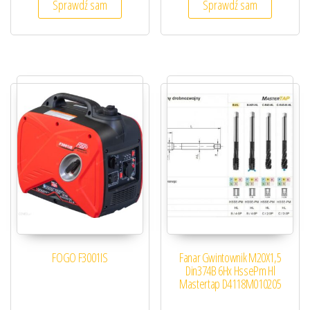
Sprawdź sam
Sprawdź sam
FOGO F3001IS
Fanar Gwintownik M20X1,5
Din374B 6Hx HssePm Hl
Mastertap D4118M010205