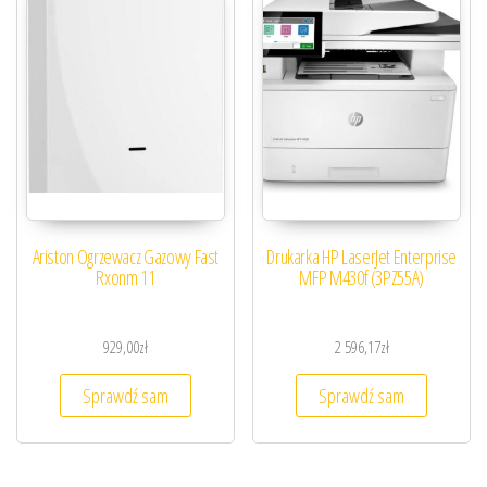
Ariston Ogrzewacz Gazowy Fast
Drukarka HP LaserJet Enterprise
Rxonm 11
MFP M430f (3PZ55A)
929,00
zł
2 596,17
zł
Sprawdź sam
Sprawdź sam