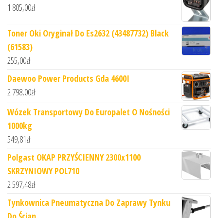
1 805,00
zł
Toner Oki Oryginał Do Es2632 (43487732) Black
(61583)
255,00
zł
Daewoo Power Products Gda 4600I
2 798,00
zł
Wózek Transportowy Do Europalet O Nośności
1000kg
549,81
zł
Polgast OKAP PRZYŚCIENNY 2300x1100
SKRZYNIOWY POL710
2 597,48
zł
Tynkownica Pneumatyczna Do Zaprawy Tynku
Do Ścian