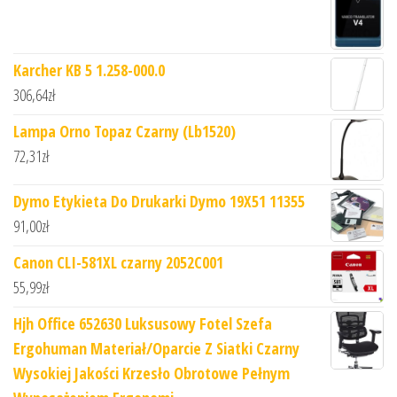
Karcher KB 5 1.258-000.0
306,64
zł
Lampa Orno Topaz Czarny (Lb1520)
72,31
zł
Dymo Etykieta Do Drukarki Dymo 19X51 11355
91,00
zł
Canon CLI-581XL czarny 2052C001
55,99
zł
Hjh Office 652630 Luksusowy Fotel Szefa
Ergohuman Materiał/Oparcie Z Siatki Czarny
Wysokiej Jakości Krzesło Obrotowe Pełnym