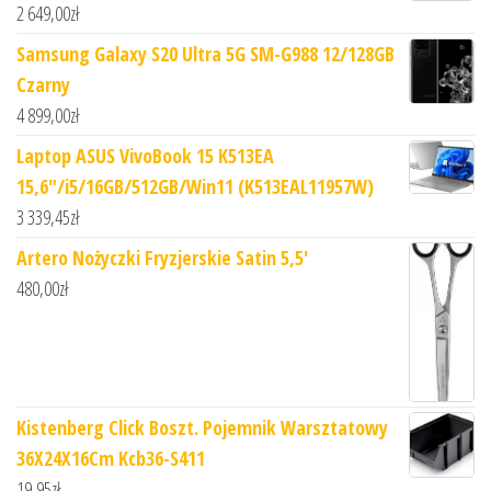
2 649,00
zł
Samsung Galaxy S20 Ultra 5G SM-G988 12/128GB
Czarny
4 899,00
zł
Laptop ASUS VivoBook 15 K513EA
15,6"/i5/16GB/512GB/Win11 (K513EAL11957W)
3 339,45
zł
Artero Nożyczki Fryzjerskie Satin 5,5'
480,00
zł
Kistenberg Click Boszt. Pojemnik Warsztatowy
36X24X16Cm Kcb36-S411
19,95
zł