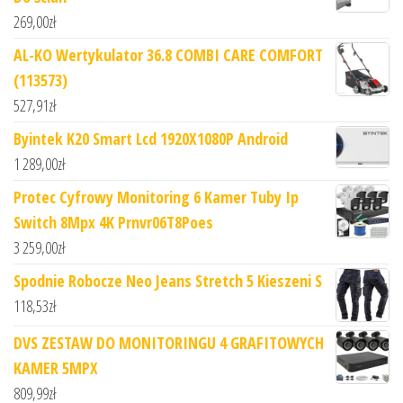
269,00
zł
AL-KO Wertykulator 36.8 COMBI CARE COMFORT
(113573)
527,91
zł
Byintek K20 Smart Lcd 1920X1080P Android
1 289,00
zł
Protec Cyfrowy Monitoring 6 Kamer Tuby Ip
Switch 8Mpx 4K Prnvr06T8Poes
3 259,00
zł
Spodnie Robocze Neo Jeans Stretch 5 Kieszeni S
118,53
zł
DVS ZESTAW DO MONITORINGU 4 GRAFITOWYCH
KAMER 5MPX
809,99
zł