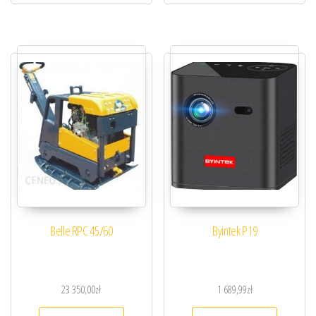
Belle RPC 45/60
Byintek P19
23 350,00
zł
1 689,99
zł