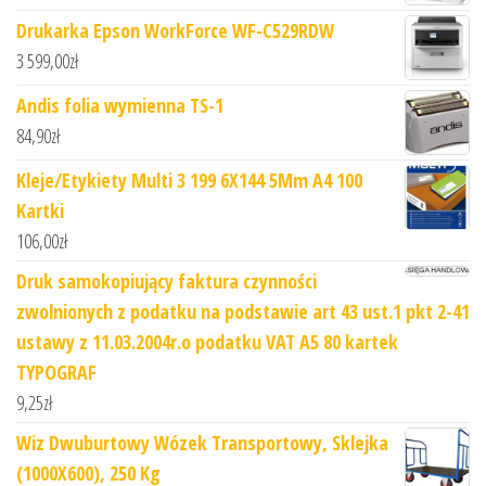
Drukarka Epson WorkForce WF-C529RDW
3 599,00
zł
Andis folia wymienna TS-1
84,90
zł
Kleje/Etykiety Multi 3 199 6X144 5Mm A4 100
Kartki
106,00
zł
Druk samokopiujący faktura czynności
zwolnionych z podatku na podstawie art 43 ust.1 pkt 2-41
ustawy z 11.03.2004r.o podatku VAT A5 80 kartek
TYPOGRAF
9,25
zł
Wiz Dwuburtowy Wózek Transportowy, Sklejka
(1000X600), 250 Kg