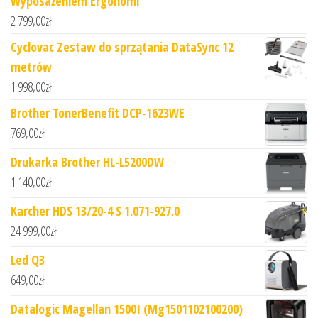
Wyposażeniem Ergonomi
2 799,00
zł
Cyclovac Zestaw do sprzątania DataSync 12
metrów
1 998,00
zł
Brother TonerBenefit DCP-1623WE
769,00
zł
Drukarka Brother HL-L5200DW
1 140,00
zł
Karcher HDS 13/20-4 S 1.071-927.0
24 999,00
zł
Led Q3
649,00
zł
Datalogic Magellan 1500I (Mg1501102100200)