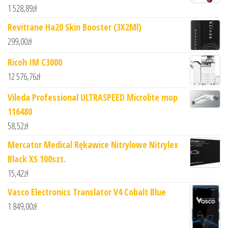
1 528,89
zł
Revitrane Ha20 Skin Booster (3X2Ml)
299,00
zł
Ricoh IM C3000
12 576,76
zł
Vileda Professional ULTRASPEED Microlite mop
116480
58,52
zł
Mercator Medical Rękawice Nitrylowe Nitrylex
Black XS 100szt.
15,42
zł
Vasco Electronics Translator V4 Cobalt Blue
1 849,00
zł