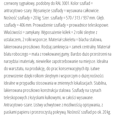
czerwony sygnałowy, podobny do RAL 3001. Kolor szuflad =
antracytowo-szary. Wysunięcie szuflady = wysuwana całkowicie.
Nośność szuflady = 20 kg. Szer. szuflady = 570 / 313 / 937 mm. Głęb.
szuflady = 406 mm. Prowadzenie szuflady = prowadnice teleskopowe.
Właściwości = zamykany. Wyposażenie kółek = 2 rolki skrętne z
ustalaczem, 2 rolki wsporcze. Materiał szkieletu = blacha stalowa,
lakierowana proszkowo. Rodzaj zamknięcia = zamek centralny. Materiał
blatu roboczego = mata z rowkowanej gumy. Bardzo dużo przestrzeni na
narzędzia i materiały, niewielkie zapotrzebowanie na miejsce. Idealna
do warsztatu, na produkcję, do prac konserwacyjnych itp. Łatwe
przewożenie dzięki rolkom skrętnym i wsporczym o dużej nośności.
Idealne w przypadku stosowania w zmiennych lokalizacjach. Stabilna,
lakierowana proszkowo konstrukcja stalowa. Szuflady na szynach
teleskopowych z łożyskami kulkowymi, w całości wysuwane.
Antracytowo-szare. Listwy uchwytowe z możliwością opisywania, z
paskami papieru i przezroczystą pokrywą. Nośność szuflad po ok. 20 kg.