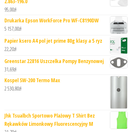
2.863-196.0
95,00
zł
Drukarka Epson WorkForce Pro WF-C8190DW
5 157,00
zł
Papier ksero A4 pol jet prime 80g klasy a 5 ryz
22,20
zł
Greenstar 22816 Uszczelka Pompy Benzynowej
31,69
zł
Kospel SW-200 Termo Max
2 530,80
zł
Jhk Tsualbch Sportowo Plażowy T Shirt Bez
Rękawków Limonkowy Fluorescencyjny M
21,79
zł