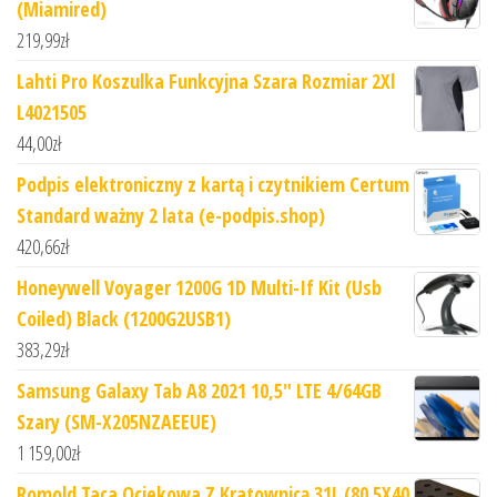
(Miamired)
219,99
zł
Lahti Pro Koszulka Funkcyjna Szara Rozmiar 2Xl
L4021505
44,00
zł
Podpis elektroniczny z kartą i czytnikiem Certum
Standard ważny 2 lata (e-podpis.shop)
420,66
zł
Honeywell Voyager 1200G 1D Multi-If Kit (Usb
Coiled) Black (1200G2USB1)
383,29
zł
Samsung Galaxy Tab A8 2021 10,5" LTE 4/64GB
Szary (SM-X205NZAEEUE)
1 159,00
zł
Romold Taca Ociekowa Z Kratownicą 31L (80 5X40