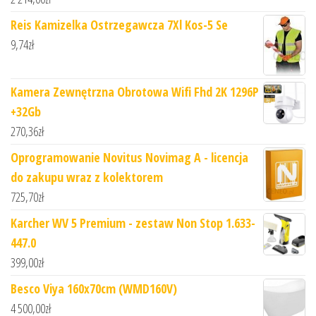
Reis Kamizelka Ostrzegawcza 7Xl Kos-5 Se
9,74
zł
Kamera Zewnętrzna Obrotowa Wifi Fhd 2K 1296P
+32Gb
270,36
zł
Oprogramowanie Novitus Novimag A - licencja
do zakupu wraz z kolektorem
725,70
zł
Karcher WV 5 Premium - zestaw Non Stop 1.633-
447.0
399,00
zł
Besco Viya 160x70cm (WMD160V)
4 500,00
zł