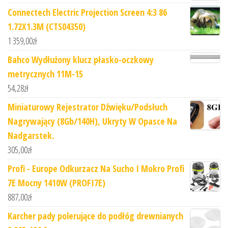
Connectech Electric Projection Screen 4:3 86
1.72X1.3M (CTS04350)
1 359,00
zł
Bahco Wydłużony klucz płasko-oczkowy
metrycznych 11M-15
54,28
zł
Miniaturowy Rejestrator Dźwięku/Podsłuch
Nagrywający (8Gb/140H), Ukryty W Opasce Na
Nadgarstek.
305,00
zł
Profi - Europe Odkurzacz Na Sucho I Mokro Profi
7E Mocny 1410W (PROFI7E)
887,00
zł
Karcher pady polerujące do podłóg drewnianych