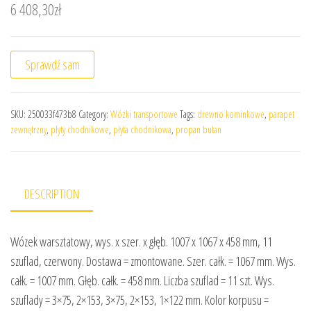
6 408,30
zł
Sprawdź sam
SKU:
250033f473b8
Category:
Wózki transportowe
Tags:
drewno kominkowe
,
parapet
zewnętrzny
,
plyty chodnikowe
,
płyta chodnikowa
,
propan butan
DESCRIPTION
Wózek warsztatowy, wys. x szer. x głęb. 1007 x 1067 x 458 mm, 11
szuflad, czerwony. Dostawa = zmontowane. Szer. całk. = 1067 mm. Wys.
całk. = 1007 mm. Głęb. całk. = 458 mm. Liczba szuflad = 11 szt. Wys.
szuflady = 3×75, 2×153, 3×75, 2×153, 1×122 mm. Kolor korpusu =