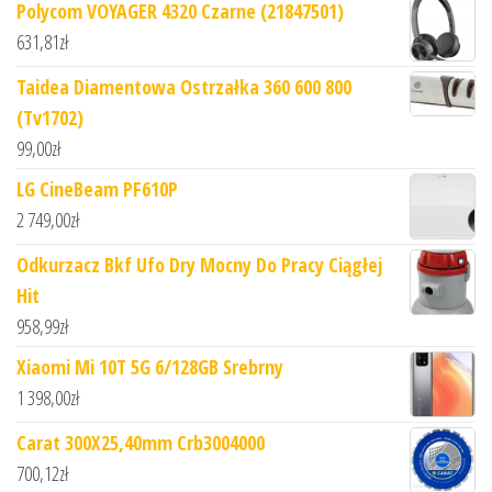
Polycom VOYAGER 4320 Czarne (21847501)
631,81
zł
Taidea Diamentowa Ostrzałka 360 600 800
(Tv1702)
99,00
zł
LG CineBeam PF610P
2 749,00
zł
Odkurzacz Bkf Ufo Dry Mocny Do Pracy Ciągłej
Hit
958,99
zł
Xiaomi Mi 10T 5G 6/128GB Srebrny
1 398,00
zł
Carat 300X25,40mm Crb3004000
700,12
zł