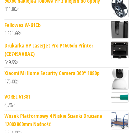
90x60 naklejka foliowa PP z klejem do opony
811,80
zł
Fellowes W-61Cb
1 321,66
zł
Drukarka HP LaserJet Pro P1606dn Printer
(CE749A#BAZ)
649,99
zł
Xiaomi Mi Home Security Camera 360° 1080p
175,00
zł
VOREL 61381
4,79
zł
Wózek Platformowy 4 Niskie Ścianki Druciane
1200X800mm Nośność
2 214,00
zł