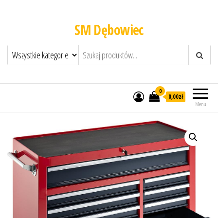
SM Dębowiec
0
0,00zł
Menu