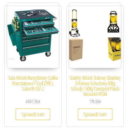
Sata Wózek Narzędziowy Szafka
Stanley Wózek Stalowy Składany
Warsztatowa 7-Szuf.299Cz.
3-Kołowy Schodowy 30Kg
Satas95107-2
Schody / 60Kg Transport Płaski
Nusxwtd-Ft584
4 831,55
zł
179,00
zł
Sprawdź sam
Sprawdź sam