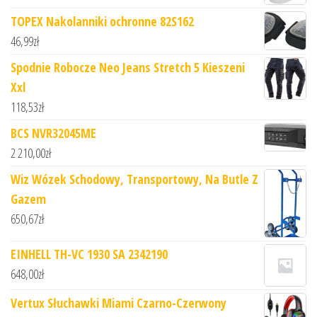
TOPEX Nakolanniki ochronne 82S162
46,99
zł
Spodnie Robocze Neo Jeans Stretch 5 Kieszeni
Xxl
118,53
zł
BCS NVR32045ME
2 210,00
zł
Wiz Wózek Schodowy, Transportowy, Na Butle Z
Gazem
650,67
zł
EINHELL TH-VC 1930 SA 2342190
648,00
zł
Vertux Słuchawki Miami Czarno-Czerwony