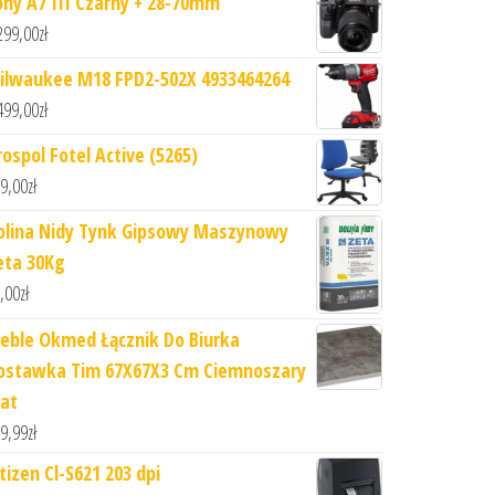
ony A7 III Czarny + 28-70mm
299,00
zł
ilwaukee M18 FPD2-502X 4933464264
499,00
zł
rospol Fotel Active (5265)
9,00
zł
olina Nidy Tynk Gipsowy Maszynowy
eta 30Kg
,00
zł
eble Okmed Łącznik Do Biurka
ostawka Tim 67X67X3 Cm Ciemnoszary
at
9,99
zł
tizen Cl-S621 203 dpi