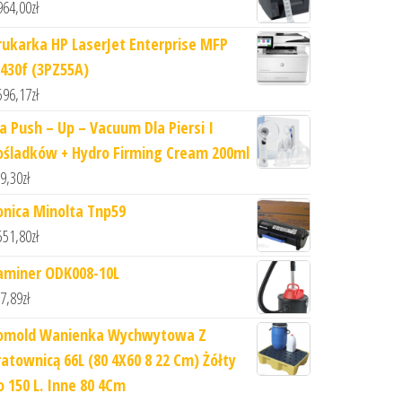
964,00
zł
rukarka HP LaserJet Enterprise MFP
430f (3PZ55A)
596,17
zł
ia Push – Up – Vacuum Dla Piersi I
ośladków + Hydro Firming Cream 200ml
9,30
zł
onica Minolta Tnp59
551,80
zł
aminer ODK008-10L
7,89
zł
omold Wanienka Wychwytowa Z
ratownicą 66L (80 4X60 8 22 Cm) Żółty
o 150 L. Inne 80 4Cm