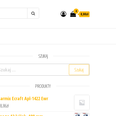
0
0,00zł
SZUKAJ
ukaj:
PRODUKTY
tarmix Ecraft Apl-1422 Ewr
8,86
zł