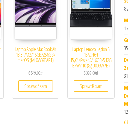
S
8 
M
1 
G
35
r
Laptop Apple MacBook Air
Laptop Lenovo Legion 5
m
13,3″/M2/16GB/256GB/
15ACH6H
D
macOS (MLXW3ZEAR1)
15,6″/Ryzen5/16GB/512G
B/Win10 (82JU009WPB)
Z
6 549,00
zł
5 399,00
zł
31
Sprawdź sam
Sprawdź sam
M
D
M
12
Ci