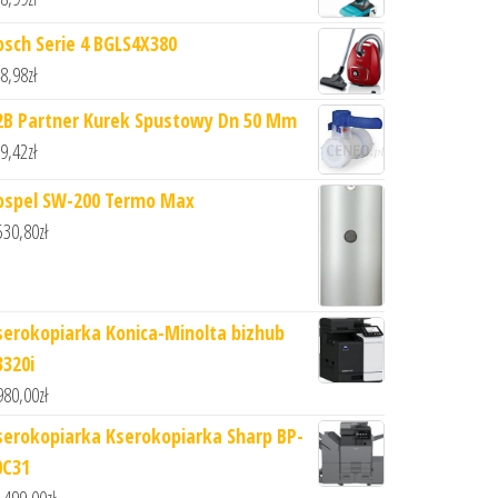
osch Serie 4 BGLS4X380
8,98
zł
2B Partner Kurek Spustowy Dn 50 Mm
9,42
zł
ospel SW-200 Termo Max
530,80
zł
serokopiarka Konica-Minolta bizhub
3320i
980,00
zł
serokopiarka Kserokopiarka Sharp BP-
0C31