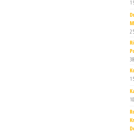
1 
D
M
2 
R
P
38
K
1 
K
10
R
K
D