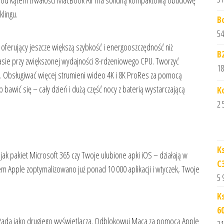
e pod kątem trwałości MacBook Air ma solidną kompaktową obudowę
lingu.
B
54
oferujący jeszcze większą szybkość i energooszczędność niż
B
asie przy zwiększonej wydajności 8-rdzeniowego CPU. Tworzyć
18
. Obsługiwać więcej strumieni wideo 4K i 8K ProRes za pomocą
bawić się – cały dzień i dużą część nocy z baterią wystarczającą
K
2 
K
e jak pakiet Microsoft 365 czy Twoje ulubione apki iOS – działają w
C
m Apple zoptymalizowano już ponad 10 000 aplikacji i wtyczek, Twoje
5 
K
6
 iPada jako drugiego wyświetlacza. Odblokowuj Maca za pomocą Apple