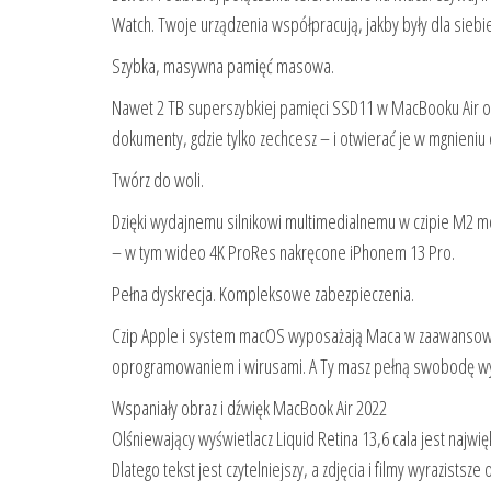
Watch. Twoje urządzenia współpracują, jakby były dla siebi
Szybka, masywna pamięć masowa.
Nawet 2 TB superszybkiej pamięci SSD11 w MacBooku Air ozn
dokumenty, gdzie tylko zechcesz – i otwierać je w mgnieniu 
Twórz do woli.
Dzięki wydajnemu silnikowi multimedialnemu w czipie M2 m
– w tym wideo 4K ProRes nakręcone iPhonem 13 Pro.
Pełna dyskrecja. Kompleksowe zabezpie­czenia.
Czip Apple i system macOS wyposażają Maca w zaawansow
oprogramowaniem i wirusami. A Ty masz pełną swobodę wybo
Wspaniały obraz i dźwięk MacBook Air 2022
Olśniewający wyświetlacz Liquid Retina 13,6 cala jest najwię
Dlatego tekst jest czytelniejszy, a zdjęcia i filmy wyrazistsz