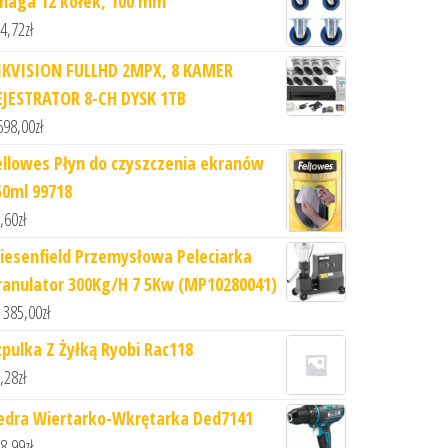
maga 12 kółek, 100 mm
4,72
zł
IKVISION FULLHD 2MPX, 8 KAMER
EJESTRATOR 8-CH DYSK 1TB
698,00
zł
ellowes Płyn do czyszczenia ekranów
50ml 99718
,60
zł
iesenfield Przemysłowa Peleciarka
ranulator 300Kg/H 7 5Kw (MP10280041)
 385,00
zł
zpulka Z Żyłką Ryobi Rac118
,28
zł
edra Wiertarko-Wkrętarka Ded7141
8,99
zł