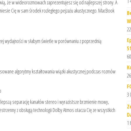
1 
ią, że w wideorozmowach zaprezentujesz się od najlepszej strony. A
niesie Cię w sam środek rozległego pejzażu akustycznego. MacBook
B
W
22
E
szej wydajności w słabym świetle w porównaniu z poprzednią
5
60
K
nsowane algorytmy kształtowania wiązki akustycznej podczas rozmów
26
F
o
3 
lepszą separację kanałów stereo i wyrazistsze brzmienie mowy,
Z
zestrzenny z obsługą technologii Dolby Atmos otacza Cię ze wszystkich
D
1 