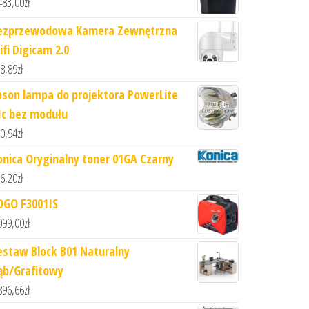
483,00
zł
ezprzewodowa Kamera Zewnętrzna
ifi Digicam 2.0
8,89
zł
pson lampa do projektora PowerLite
1c bez modułu
0,94
zł
onica Oryginalny toner 01GA Czarny
6,20
zł
OGO F3001IS
099,00
zł
estaw Block B01 Naturalny
ąb/Grafitowy
896,66
zł