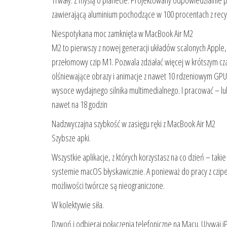
Trwały. Z myślą o planecie. Projektowany odpowiedzialni
zawierającą aluminium pochodzące w 100 procentach z recyk
Niespotykana moc zamknięta w MacBook Air M2
M2 to pierwszy z nowej generacji układów scalonych Apple, 
przełomowy czip M1. Pozwala zdziałać więcej w krótszym cz
olśniewające obrazy i animacje z nawet 10 rdzeniowym GPU
wysoce wydajnego silnika multimedialnego. I pracować – lub 
nawet na 18 godzin
Nadzwyczajna szybkość w zasięgu ręki z MacBook Air M2
Szybsze apki.
Wszystkie aplikacje, z których korzystasz na co dzień – taki
systemie macOS błyskawicznie. A ponieważ do pracy z czipe
możliwości twórcze są nieograniczone.
W kolektywie siła.
Dzwoń i odbieraj połączenia telefoniczne na Macu. Używaj