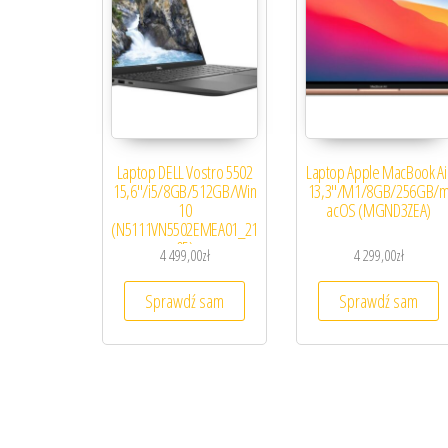
Laptop DELL Vostro 5502
Laptop Apple MacBook Ai
15,6″/i5/8GB/512GB/Win
13,3″/M1/8GB/256GB/
10
acOS (MGND3ZEA)
(N5111VN5502EMEA01_21
05)
4 499,00
zł
4 299,00
zł
Sprawdź sam
Sprawdź sam