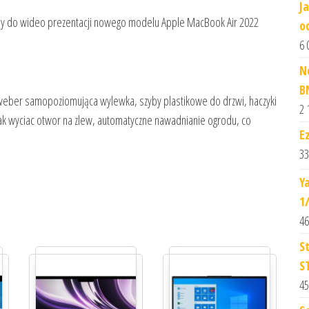
J
amy do wideo prezentacji nowego modelu Apple MacBook Air 2022
o
6 
N
B
weber samopoziomująca wylewka, szyby plastikowe do drzwi, haczyki
2 
jak wyciac otwor na zlew, automatyczne nawadnianie ogrodu, co
E
33
Y
1
46
S
S
45