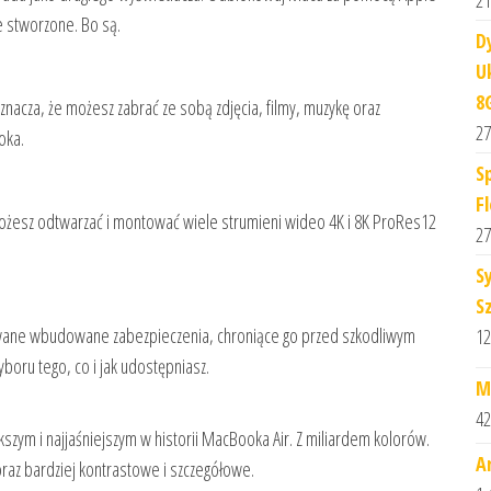
21
e stworzone. Bo są.
D
U
8
acza, że możesz zabrać ze sobą zdjęcia, filmy, muzykę oraz
27
oka.
S
Fl
ożesz odtwarzać i montować wiele strumieni wideo 4K i 8K ProRes12
27
S
S
ane wbudowane zabezpie­czenia, chroniące go przed szkodliwym
12
ru tego, co i jak udostępniasz.
M
42
kszym i najjaśniejszym w historii MacBooka Air. Z miliardem kolorów.
A
e oraz bardziej kontrastowe i szczegółowe.