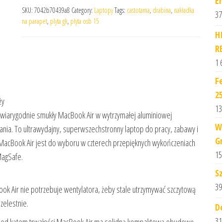
E
SKU:
7042b70439a8
Category:
Laptopy
Tags:
castotama
,
drabina
,
nakładka
37
na parapet
,
plyta gk
,
płyta osb 15
H
R
1 
F
2
ży
13
ewiarygodnie smukły MacBook Air w wytrzymałej aluminiowej
W
nia. To ultrawydajny, superwszechstronny laptop do pracy, zabawy i
G
y. MacBook Air jest do wyboru w czterech przepięknych wykończeniach
15
MagSafe.
S
39
k Air nie potrzebuje wentylatora, żeby stale utrzymywać szczytową
zelestnie.
D
31