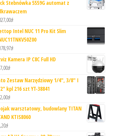
ack Stebnówka 5559G automat z
dkrawaczem
027,00
zł
ettop Intel NUC 11 Pro Kit Slim
NUC11TNKV50Z00
178,97
zł
zviz Kamera IP C8C Full HD
7,00
zł
ato Zestaw Narzędziowy 1/4", 3/8" I
/2" kpl 216 szt YT-38841
2,00
zł
tojak warsztatowy, budowlany TITAN
TAND KTIS8060
,20
zł