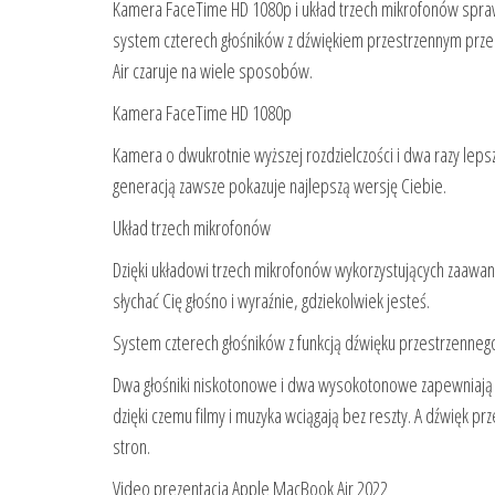
Kamera FaceTime HD 1080p i układ trzech mikrofonów spraw
system czterech głośników z dźwiękiem przestrzennym prze
Air czaruje na wiele sposobów.
Kamera FaceTime HD 1080p
Kamera o dwukrotnie wyższej rozdzielczości i dwa razy lep
generacją zawsze pokazuje najlepszą wersję Ciebie.
Układ trzech mikrofonów
Dzięki układowi trzech mikrofonów wykorzystujących zaawa
słychać Cię głośno i wyraźnie, gdziekolwiek jesteś.
System czterech głośników z funkcją dźwięku przestrzenneg
Dwa głośniki niskotonowe i dwa wysokotonowe zapewniają 
dzięki czemu filmy i muzyka wciągają bez reszty. A dźwięk pr
stron.
Video prezentacja Apple MacBook Air 2022