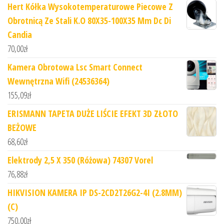
Hert Kółka Wysokotemperaturowe Piecowe Z
Obrotnicą Ze Stali K.O 80X35-100X35 Mm Dc Di
Candia
70,00
zł
Kamera Obrotowa Lsc Smart Connect
Wewnętrzna Wifi (24536364)
155,09
zł
ERISMANN TAPETA DUŻE LIŚCIE EFEKT 3D ZŁOTO
BEŻOWE
68,60
zł
Elektrody 2,5 X 350 (Różowa) 74307 Vorel
76,88
zł
HIKVISION KAMERA IP DS-2CD2T26G2-4I (2.8MM)
(C)
750,00
zł