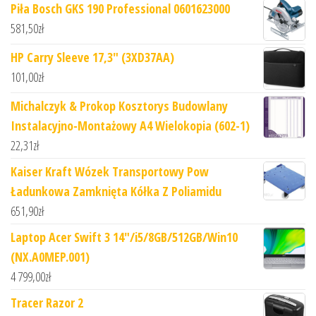
Piła Bosch GKS 190 Professional 0601623000
581,50
zł
HP Carry Sleeve 17,3" (3XD37AA)
101,00
zł
Michalczyk & Prokop Kosztorys Budowlany
Instalacyjno-Montażowy A4 Wielokopia (602-1)
22,31
zł
Kaiser Kraft Wózek Transportowy Pow
Ładunkowa Zamknięta Kółka Z Poliamidu
651,90
zł
Laptop Acer Swift 3 14"/i5/8GB/512GB/Win10
(NX.A0MEP.001)
4 799,00
zł
Tracer Razor 2