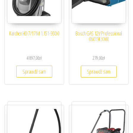
Karcher HD 7/17 M 1.151-930.0
Bosch GAS 12V Professional
06019E3000
4 897,00
zł
279,00
zł
Sprawdź sam
Sprawdź sam