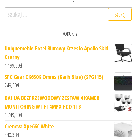
Szukaj:
PRODUKTY
Uniquemeble Fotel Biurowy Krzesło Apollo Skid
Czarny
1 199,99
zł
SPC Gear GK650K Omnis (Kailh Blue) (SPG115)
249,00
zł
DAHUA BEZPRZEWODOWY ZESTAW 4 KAMER
MONITORING WI-FI 4MPX HDD 1TB
1 749,00
zł
Crenova Xpe660 White
440,38
zł