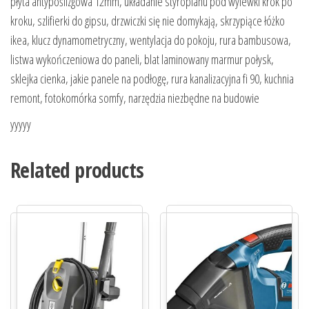
płyta antypoślizgowa 12mm, układanie styropianu pod wylewki krok po
kroku, szlifierki do gipsu, drzwiczki się nie domykają, skrzypiące łóżko
ikea, klucz dynamometryczny, wentylacja do pokoju, rura bambusowa,
listwa wykończeniowa do paneli, blat laminowany marmur połysk,
sklejka cienka, jakie panele na podłogę, rura kanalizacyjna fi 90, kuchnia
remont, fotokomórka somfy, narzędzia niezbędne na budowie
yyyyy
Related products