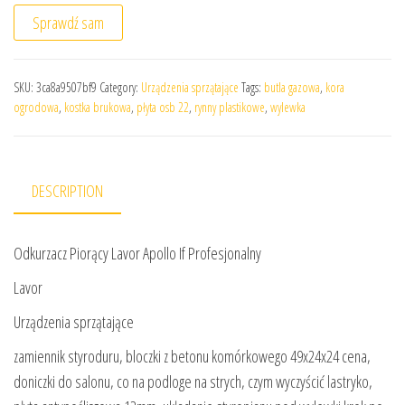
Sprawdź sam
SKU:
3ca8a9507bf9
Category:
Urządzenia sprzątające
Tags:
butla gazowa
,
kora
ogrodowa
,
kostka brukowa
,
płyta osb 22
,
rynny plastikowe
,
wylewka
DESCRIPTION
Odkurzacz Piorący Lavor Apollo If Profesjonalny
Lavor
Urządzenia sprzątające
zamiennik styroduru, bloczki z betonu komórkowego 49x24x24 cena,
doniczki do salonu, co na podloge na strych, czym wyczyścić lastryko,