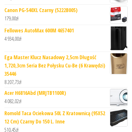
Canon PG-540XL Czarny (5222B005)
179,00
zł
Fellowes AutoMax 600M 4657401
4 934,00
zł
Ega Master Klucz Nasadowy 2,5cm Długość
1,720,3cm Seria Bez Połysku Cu-Be (6 Krawędzi)
35446
8 207,73
zł
Acer H6816Abd (MRJTB1100R)
4 082,02
zł
Romold Taca Ociekowa 50L Z Kratownicą (95X52
12 Cm) Czarny Do 150 L. Inne
510,45
zł