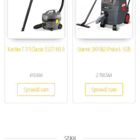
Karcher T 7/1 Classic 1.527-181.0
Starmix SX018621 Pulse L-1635
410,60
zł
2 700,54
zł
Sprawdź sam
Sprawdź sam
SZUKAJ