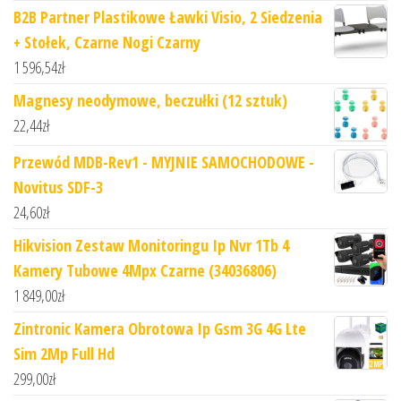
B2B Partner Plastikowe Ławki Visio, 2 Siedzenia
+ Stołek, Czarne Nogi Czarny
1 596,54
zł
Magnesy neodymowe, beczułki (12 sztuk)
22,44
zł
Przewód MDB-Rev1 - MYJNIE SAMOCHODOWE -
Novitus SDF-3
24,60
zł
Hikvision Zestaw Monitoringu Ip Nvr 1Tb 4
Kamery Tubowe 4Mpx Czarne (34036806)
1 849,00
zł
Zintronic Kamera Obrotowa Ip Gsm 3G 4G Lte
Sim 2Mp Full Hd
299,00
zł