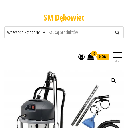
SM Dębowiec
0
0,00zł
Menu