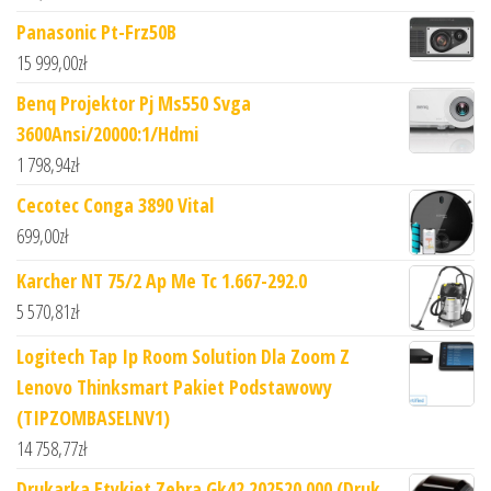
Panasonic Pt-Frz50B
15 999,00
zł
Benq Projektor Pj Ms550 Svga
3600Ansi/20000:1/Hdmi
1 798,94
zł
Cecotec Conga 3890 Vital
699,00
zł
Karcher NT 75/2 Ap Me Tc 1.667-292.0
5 570,81
zł
Logitech Tap Ip Room Solution Dla Zoom Z
Lenovo Thinksmart Pakiet Podstawowy
(TIPZOMBASELNV1)
14 758,77
zł
Drukarka Etykiet Zebra Gk42 202520 000 (Druk