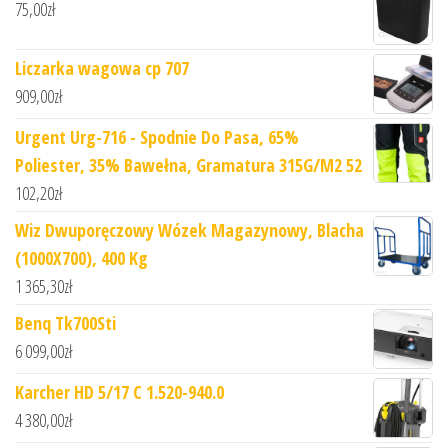
75,00
zł
Liczarka wagowa cp 707
909,00
zł
Urgent Urg-716 - Spodnie Do Pasa, 65%
Poliester, 35% Bawełna, Gramatura 315G/M2 52
102,20
zł
Wiz Dwuporęczowy Wózek Magazynowy, Blacha
(1000X700), 400 Kg
1 365,30
zł
Benq Tk700Sti
6 099,00
zł
Karcher HD 5/17 C 1.520-940.0
4 380,00
zł