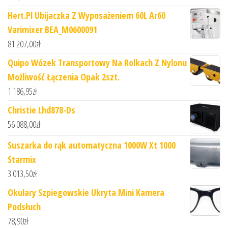
Hert.Pl Ubijaczka Z Wyposażeniem 60L Ar60
Varimixer BEA_M0600091
81 207,00
zł
Quipo Wózek Transportowy Na Rolkach Z Nylonu
Możliwość Łączenia Opak 2szt.
1 186,95
zł
Christie Lhd878-Ds
56 088,00
zł
Suszarka do rąk automatyczna 1000W Xt 1000
Starmix
3 013,50
zł
Okulary Szpiegowskie Ukryta Mini Kamera
Podsłuch
78,90
zł