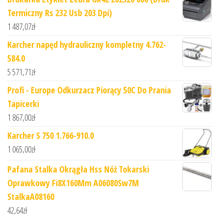
Termiczny Rs 232 Usb 203 Dpi)
1 487,07
zł
Karcher napęd hydrauliczny kompletny 4.762-
584.0
5 571,71
zł
Profi - Europe Odkurzacz Piorący 50C Do Prania
Tapicerki
1 867,00
zł
Karcher S 750 1.766-910.0
1 065,00
zł
Pafana Stalka Okrągła Hss Nóż Tokarski
Oprawkowy Fi8X160Mm A06080Sw7M
StalkaA08160
42,64
zł