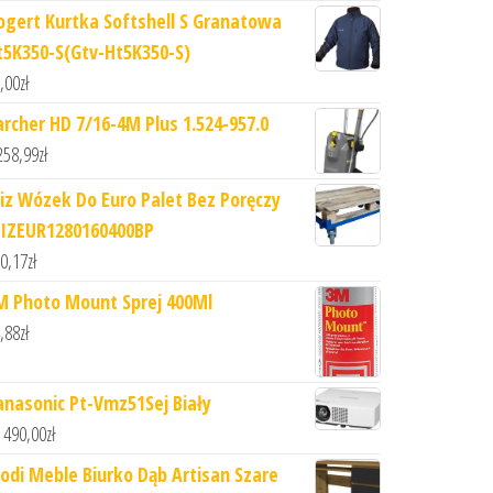
ogert Kurtka Softshell S Granatowa
t5K350-S(Gtv-Ht5K350-S)
,00
zł
archer HD 7/16-4M Plus 1.524-957.0
258,99
zł
iz Wózek Do Euro Palet Bez Poręczy
IZEUR1280160400BP
0,17
zł
M Photo Mount Sprej 400Ml
,88
zł
anasonic Pt-Vmz51Sej Biały
 490,00
zł
odi Meble Biurko Dąb Artisan Szare