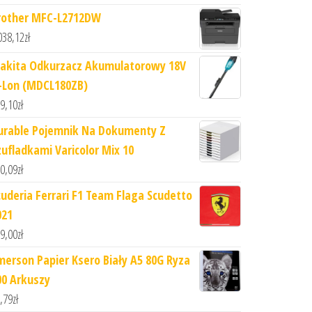
rother MFC-L2712DW
038,12
zł
akita Odkurzacz Akumulatorowy 18V
i-Lon (MDCL180ZB)
9,10
zł
urable Pojemnik Na Dokumenty Z
zufladkami Varicolor Mix 10
0,09
zł
cuderia Ferrari F1 Team Flaga Scudetto
021
9,00
zł
merson Papier Ksero Biały A5 80G Ryza
00 Arkuszy
,79
zł