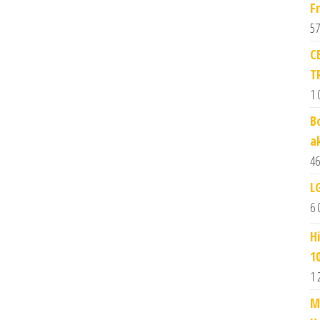
F
57
C
T
1 
B
a
46
L
6 
H
10
1 
M