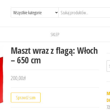
SKLEP
Maszt wraz z flagą: Włoch
– 650 cm
Sz
200,00
zł
M
Sprawdź sam
D
72