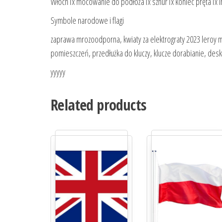
Włoch1x mocowanie do podłoża1x sznur1x koniec pręta1x ins
Symbole narodowe i flagi
zaprawa mrozoodporna, kwiaty za elektrograty 2023 leroy 
pomieszczeń, przedłużka do kluczy, klucze dorabianie, desk
yyyyy
Related products