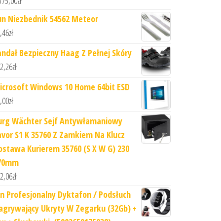
575,00
zł
un Niezbednik 54562 Meteor
,46
zł
andał Bezpieczny Haag Z Pełnej Skóry
2,26
zł
icrosoft Windows 10 Home 64bit ESD
,00
zł
urg Wächter Sejf Antywłamaniowy
avor S1 K 35760 Z Zamkiem Na Klucz
ostawa Kurierem 35760 (S X W G) 230
70mm
2,06
zł
nn Profesjonalny Dyktafon / Podsłuch
agrywający Ukryty W Zegarku (32Gb) +