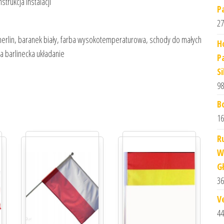
trukcja instalacji
P
27
merlin, baranek biały, farba wysokotemperaturowa, schody do małych
H
a barlinecka układanie
P
S
98
B
16
R
W
G
36
V
44