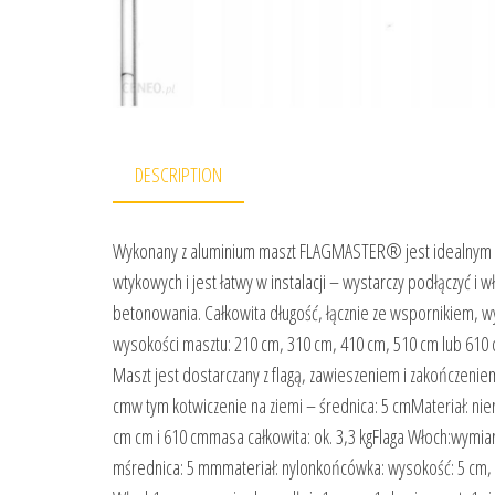
DESCRIPTION
Wykonany z aluminium maszt FLAGMASTER® jest idealnym z
wtykowych i jest łatwy w instalacji – wystarczy podłączyć i
betonowania. Całkowita długość, łącznie ze wspornikiem, w
wysokości masztu: 210 cm, 310 cm, 410 cm, 510 cm lub 610 
Maszt jest dostarczany z flagą, zawieszeniem i zakończenie
cmw tym kotwiczenie na ziemi – średnica: 5 cmMateriał: nie
cm cm i 610 cmmasa całkowita: ok. 3,3 kgFlaga Włoch:wymiar
mśrednica: 5 mmmateriał: nylonkońcówka: wysokość: 5 cm, 