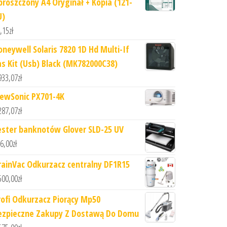
proszczony A4 Oryginał + Kopia (121-
U)
,15
zł
oneywell Solaris 7820 1D Hd Multi-If
as Kit (Usb) Black (MK782000C38)
933,07
zł
iewSonic PX701-4K
287,07
zł
ester banknotów Glover SLD-25 UV
6,00
zł
rainVac Odkurzacz centralny DF1R15
500,00
zł
rofi Odkurzacz Piorący Mp50
ezpieczne Zakupy Z Dostawą Do Domu