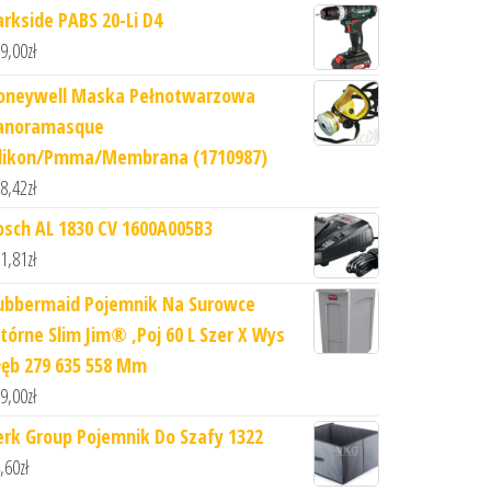
arkside PABS 20-Li D4
9,00
zł
oneywell Maska Pełnotwarzowa
anoramasque
ilikon/Pmma/Membrana (1710987)
8,42
zł
osch AL 1830 CV 1600A005B3
1,81
zł
ubbermaid Pojemnik Na Surowce
tórne Slim Jim® ,Poj 60 L Szer X Wys
łęb 279 635 558 Mm
9,00
zł
erk Group Pojemnik Do Szafy 1322
,60
zł