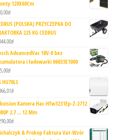
ronty 120X60Cm
0,00
zł
EDRUS (POLSKA) PRZYCZEPKA DO
RAKTORKA 225 KG CEDRUS
044,00
zł
osch AdvancedVac 18V-8 bez
kumulatora i ładowarki 06033E1000
5,00
zł
G HU70LS
066,01
zł
ikvision Kamera Hac-Hfw3231Ep-Z-2712
80P 2.7 ... 12 Mm
290,00
zł
ichalczyk & Prokop Faktura Vat-Wzór