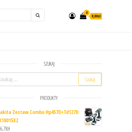
0
0,00zł
SZUKAJ
ukaj:
PRODUKTY
akita Zestaw Combo Hp457D+Td127D
K18015X2
6,78
zł