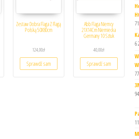
H
H
71
Zestaw Dobra Flaga Z Flagą
Abb Flaga Niemcy
Polską 50X80cm
21X14Cm Niemiecka
K
Germany 10 Sztuk
6 
124,00
zł
40,00
zł
W
Sprawdź sam
Sprawdź sam
W
77
3
94
P
11
M