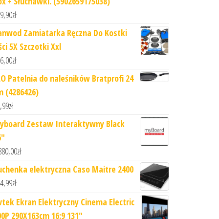
ox + Słuchawki. (5902659175038)
9,90
zł
anwod Zamiatarka Ręczna Do Kostki
ści 5X Szczotki Xxl
6,00
zł
LO Patelnia do naleśników Bratprofi 24
m (4286426)
,99
zł
yboard Zestaw Interaktywny Black
6"
880,00
zł
uchenka elektryczna Caso Maitre 2400
4,99
zł
vtek Ekran Elektryczny Cinema Electric
00P 290X163cm 16:9 131"