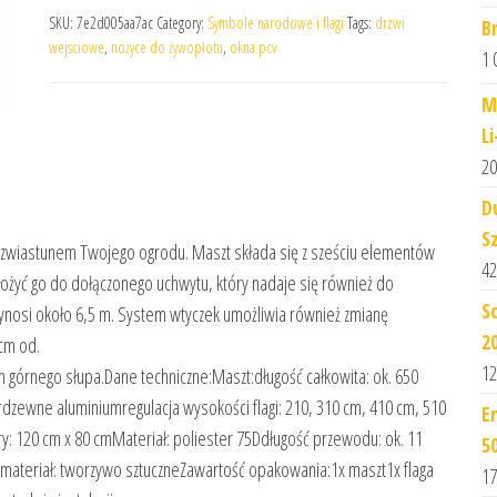
SKU:
7e2d005aa7ac
Category:
Symbole narodowe i flagi
Tags:
drzwi
B
wejsciowe
,
nożyce do żywopłotu
,
okna pcv
1 
M
L
20
D
S
wiastunem Twojego ogrodu. Maszt składa się z sześciu elementów
42
 włożyć go do dołączonego uchwytu, który nadaje się również do
S
ynosi około 6,5 m. System wtyczek umożliwia również zmianę
2
cm od.
12
m górnego słupa.Dane techniczne:Maszt:długość całkowita: ok. 650
rdzewne aluminiumregulacja wysokości flagi: 210, 310 cm, 410 cm, 510
E
y: 120 cm x 80 cmMateriał: poliester 75Ddługość przewodu: ok. 11
5
materiał: tworzywo sztuczneZawartość opakowania:1x maszt1x flaga
17