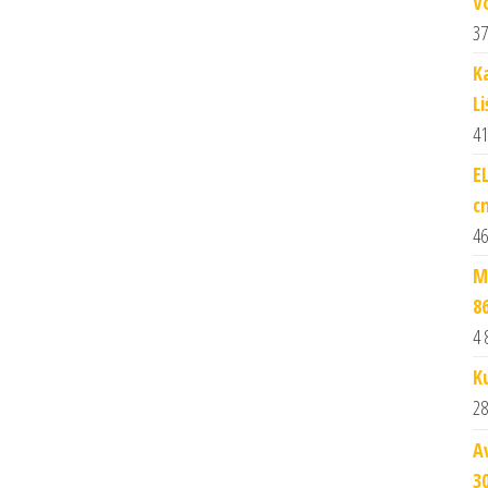
V
37
K
Li
41
E
c
46
M
8
4 
K
28
A
3