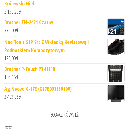
Królewski Nieb
2 130,20
zł
Brother TN-2421 Czarny
335,00
zł
Neo Tools S1P Src Z Wkładką Kevlarową I
Podnoskiem Kompozytowym
190,00
zł
Brother P-Touch PT-H110
164,16
zł
Ag Neovo X-17E (X17E0011E0100)
2 403,96
zł
ZOBACZ RÓWNIEŻ
zzzzz