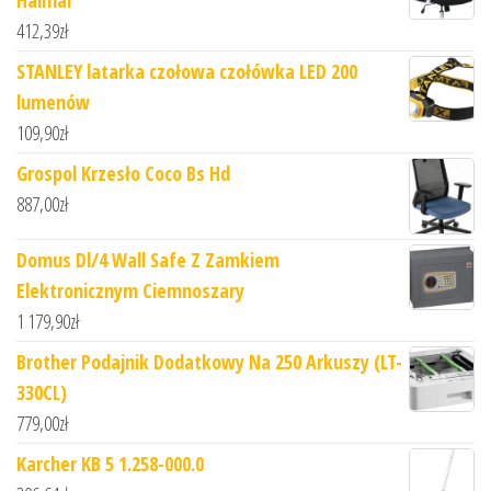
412,39
zł
STANLEY latarka czołowa czołówka LED 200
lumenów
109,90
zł
Grospol Krzesło Coco Bs Hd
887,00
zł
Domus Dl/4 Wall Safe Z Zamkiem
Elektronicznym Ciemnoszary
1 179,90
zł
Brother Podajnik Dodatkowy Na 250 Arkuszy (LT-
330CL)
779,00
zł
Karcher KB 5 1.258-000.0