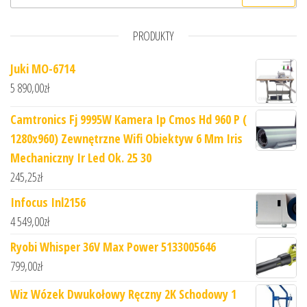
PRODUKTY
Juki MO-6714
5 890,00
zł
Camtronics Fj 9995W Kamera Ip Cmos Hd 960 P (
1280x960) Zewnętrzne Wifi Obiektyw 6 Mm Iris
Mechaniczny Ir Led Ok. 25 30
245,25
zł
Infocus Inl2156
4 549,00
zł
Ryobi Whisper 36V Max Power 5133005646
799,00
zł
Wiz Wózek Dwukołowy Ręczny 2K Schodowy 1