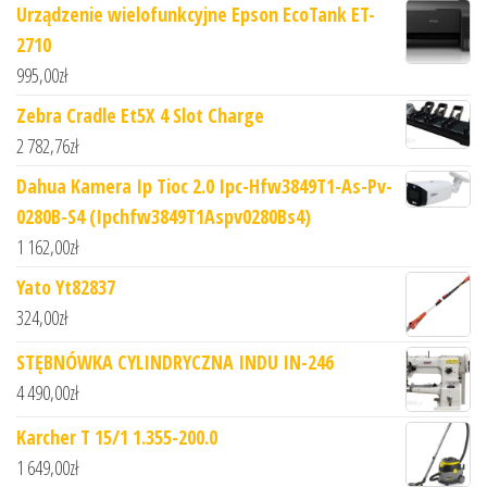
Urządzenie wielofunkcyjne Epson EcoTank ET-
2710
995,00
zł
Zebra Cradle Et5X 4 Slot Charge
2 782,76
zł
Dahua Kamera Ip Tioc 2.0 Ipc-Hfw3849T1-As-Pv-
0280B-S4 (Ipchfw3849T1Aspv0280Bs4)
1 162,00
zł
Yato Yt82837
324,00
zł
STĘBNÓWKA CYLINDRYCZNA INDU IN-246
4 490,00
zł
Karcher T 15/1 1.355-200.0
1 649,00
zł