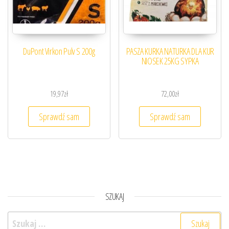
DuPont Virkon Pulv S 200g
PASZA KURKA NATURKA DLA KUR
NIOSEK 25KG SYPKA
19,97
zł
72,00
zł
Sprawdź sam
Sprawdź sam
SZUKAJ
Szukaj: