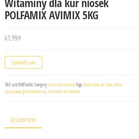
Witaminy dla kur niosek
POLFAMIX AVIMIX 5KG
61,99
zł
Sprawdź sam
SKU:
acb3fd85a66c
Category:
Hodowla zwierząt
Tags:
farba biała do ścian
,
farba
elewacyjna
,
gont bitumiczny
,
otwornica do drewna
DESCRIPTION