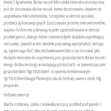
Avimix 5 kg witaminy dla kur niosek Mieszanka mineralna przeznaczona
jest do stosowania dla kur niosek. Avimix dostosowano składem do
uzupełniania mikroelementów, szczególnie w okresie wysokiej
produkcji jaj konsumpcyjnych. Zastosowane poziomy mikroelementów,
wapnia i fosforu nie pokrywają w pełni zapotrzebowania w okresie
produkcyjności, dlatego Avimix stanowi jedynie dodatek uzupełniający
mieszankę. Zawarte w nim składniki poprawiają wytrzymałość skorupy
jaj, ograniczając ilość stłuczek.DawkowanieZaleca się stosować jako
dodatek mineralny do uzupełnienia pasz gospodarskich dla kur niosek i
innego drobiu nieśnego w następujących ilościach:- w żywieniu paszami
gospodarskimi 10g/10szt/dzień- w żywieniu kombinowanym
5g/10szt/dzieńUwaga! Płaska łyżeczka do herbaty zawiera około 10g
preparatu
Hodowla zwierząt
blacha ocynkowa, szafka z umywalką wisząca, podkład pod panele 2