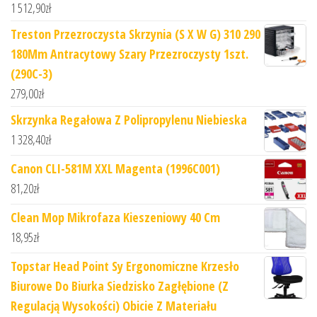
1 512,90
zł
Treston Przezroczysta Skrzynia (S X W G) 310 290
180Mm Antracytowy Szary Przezroczysty 1szt.
(290C-3)
279,00
zł
Skrzynka Regałowa Z Polipropylenu Niebieska
1 328,40
zł
Canon CLI-581M XXL Magenta (1996C001)
81,20
zł
Clean Mop Mikrofaza Kieszeniowy 40 Cm
18,95
zł
Topstar Head Point Sy Ergonomiczne Krzesło
Biurowe Do Biurka Siedzisko Zagłębione (Z
Regulacją Wysokości) Obicie Z Materiału