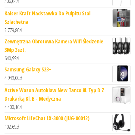
306,64
zł
Kaiser Kraft Nadstawka Do Pulpitu Stal
Szlachetna
2 779,80
zł
Zewnętrzna Obrotowa Kamera Wifi Śledzenie
3Mp 3szt.
640,99
zł
Samsung Galaxy S23+
4 949,00
zł
Active Woson Autoklaw New Tanco 8L Typ D Z
Drukarką Kl. B - Medyczna
4 400,10
zł
Microsoft LifeChat LX-3000 (JUG-00012)
102,69
zł