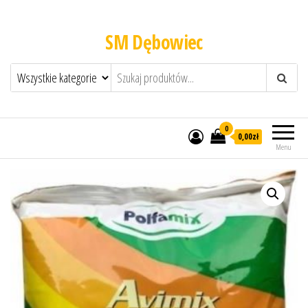
SM Dębowiec
0
0,00zł
Menu