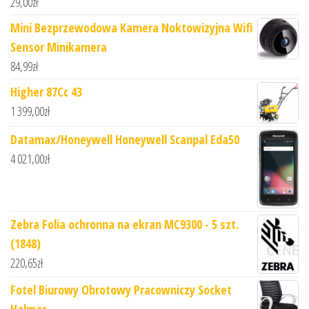
29,00
zł
Mini Bezprzewodowa Kamera Noktowizyjna Wifi
Sensor Minikamera
84,99
zł
Higher 87Cc 43
1 399,00
zł
Datamax/Honeywell Honeywell Scanpal Eda50
4 021,00
zł
Zebra Folia ochronna na ekran MC9300 - 5 szt.
(1848)
220,65
zł
Fotel Biurowy Obrotowy Pracowniczy Socket
Halmar