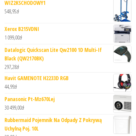
WIZ2KSCHODOWY1
548,95
zł
Xerox B215VDNI
1 099,00
zł
Datalogic Quickscan Lite Qw2100 1D Multi-If
Black (QW2170BK)
297,28
zł
Havit GAMENOTE H2233D RGB
44,99
zł
Panasonic Pt-Mz670Lej
30 499,00
zł
Rubbermaid Pojemnik Na Odpady Z Pokrywą
Uchylną Poj. 10L