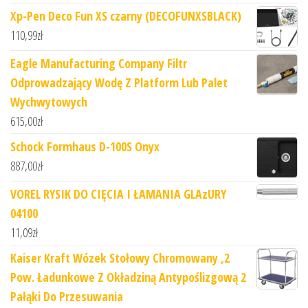
Xp-Pen Deco Fun XS czarny (DECOFUNXSBLACK)
110,99
zł
Eagle Manufacturing Company Filtr
Odprowadzający Wodę Z Platform Lub Palet
Wychwytowych
615,00
zł
Schock Formhaus D-100S Onyx
887,00
zł
VOREL RYSIK DO CIĘCIA I ŁAMANIA GLAzURY
04100
11,09
zł
Kaiser Kraft Wózek Stołowy Chromowany ,2
Pow. Ładunkowe Z Okładziną Antypoślizgową 2
Pałąki Do Przesuwania