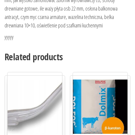
mm, jak wysoko zamontować zbiornik wyrównawczy co, schody
drewniane gotowe, ile waży płyta osb 22 mm, osłona balkonowa
antracyt, czym myc czarna armature, wazelina techniczna, belka
drewniana 10×10, oświetlenie pod szafkami kuchennymi
yyyyy
Related products