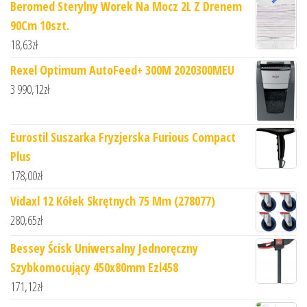
Beromed Sterylny Worek Na Mocz 2L Z Drenem
90Cm 10szt.
18,63
zł
Rexel Optimum AutoFeed+ 300M 2020300MEU
3 990,12
zł
Eurostil Suszarka Fryzjerska Furious Compact
Plus
178,00
zł
Vidaxl 12 Kółek Skrętnych 75 Mm (278077)
280,65
zł
Bessey Ścisk Uniwersalny Jednoręczny
Szybkomocujący 450x80mm Ezl458
171,12
zł