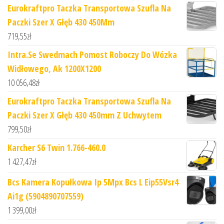
Eurokraftpro Taczka Transportowa Szufla Na
Paczki Szer X Głęb 430 450Mm
719,55
zł
Intra.Se Swedmach Pomost Roboczy Do Wózka
Widłowego, Ak 1200X1200
10 056,48
zł
Eurokraftpro Taczka Transportowa Szufla Na
Paczki Szer X Głęb 430 450mm Z Uchwytem
799,50
zł
Karcher S6 Twin 1.766-460.0
1 427,47
zł
Bcs Kamera Kopułkowa Ip 5Mpx Bcs L Eip55Vsr4
Ai1g (5904890707559)
1 399,00
zł