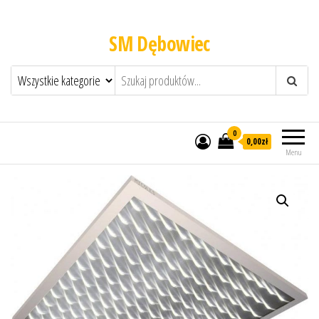
SM Dębowiec
0
0,00zł
Menu