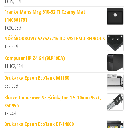
1 035,66
zł
Franke Maris Mrg 610-52 Tl Czarny Mat
1140661761
1 030,06
zł
NÓŻ ŚRODKOWY 527527216 DO SYSTEMU REDROCK
197,39
zł
Komputer HP Z4 G4 (9LP19EA)
11 102,48
zł
Drukarka Epson EcoTank M1180
869,00
zł
Klucze Imbusowe Sześciokątne 1.5-10mm 9szt,
35D956
18,74
zł
Drukarka Epson EcoTank ET-14000