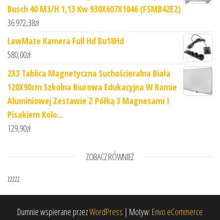
Busch 40 M3/H 1,13 Kw 930X607X1046 (FSMB42E2)
36 972,38
zł
LawMate Kamera Full Hd Bu18Hd
580,00
zł
2X3 Tablica Magnetyczna Suchościeralna Biała
120X90cm Szkolna Biurowa Edukacyjna W Ramie
Aluminiowej Zestawie Z Półką 3 Magnesami I
Pisakiem Kolo...
129,90
zł
ZOBACZ RÓWNIEŻ
zzzzz
Dumnie wspierane przez
WordPress
|
Motyw:
Envo eCommerce