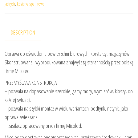
jastrych
,
kosiarka spalinowa
DESCRIPTION
Oprawa do oświetlenia powierzchni biurowych, korytarzy, magazynów.
Skonstruowana i wyprodukowana z najwyższą starannością przez polską
firmę Micoled.
PRZEMYŚLANA KONSTRUKCJA
– pozwala na dopasowanie szerokiej gamy mocy, wymiarów, kloszy, do
każdej sytuacji.
– pozwala na szybki montaż w wielu wariantach: podtynk, natynk, jako
oprawa zwieszana.
– zasilacz opracowany przez firmę Micoled.
Micoled to dostawca energooszczędnych, przyjaznych środowisku lamp