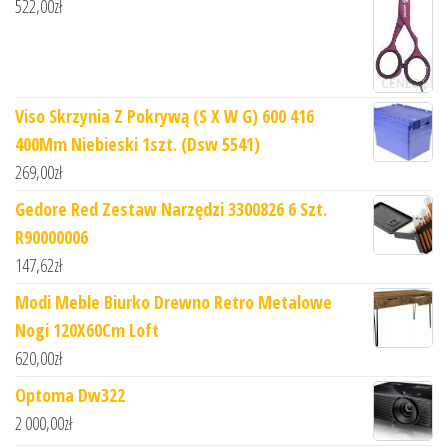
522,00
zł
Viso Skrzynia Z Pokrywą (S X W G) 600 416
400Mm Niebieski 1szt. (Dsw 5541)
269,00
zł
Gedore Red Zestaw Narzędzi 3300826 6 Szt.
R90000006
147,62
zł
Modi Meble Biurko Drewno Retro Metalowe
Nogi 120X60Cm Loft
620,00
zł
Optoma Dw322
2 000,00
zł