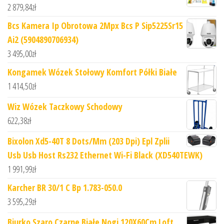
2 879,84
zł
Bcs Kamera Ip Obrotowa 2Mpx Bcs P Sip5225Sr15
Ai2 (5904890706934)
3 495,00
zł
Kongamek Wózek Stołowy Komfort Półki Białe
1 414,50
zł
Wiz Wózek Taczkowy Schodowy
622,38
zł
Bixolon Xd5-40T 8 Dots/Mm (203 Dpi) Epl Zplii
Usb Usb Host Rs232 Ethernet Wi-Fi Black (XD540TEWK)
1 991,99
zł
Karcher BR 30/1 C Bp 1.783-050.0
3 595,29
zł
Biurko Szaro Czarne Białe Nogi 120X60Cm Loft