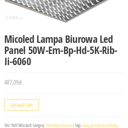
Micoled Lampa Biurowa Led
Panel 50W-Em-Bp-Hd-5K-Rib-
Ii-6060
487,09
zł
Sprawdź sam
SKU:
9b97406cdac8
Category:
Oświetlenie biurowe
Tags:
casto
,
grzejnik łazienkowy
,