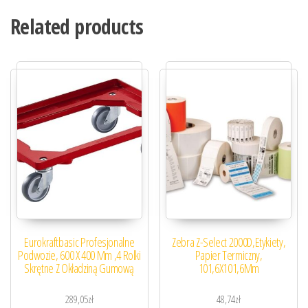
Related products
Eurokraftbasic Profesjonalne
Zebra Z-Select 2000D,Etykiety,
Podwozie, 600 X 400 Mm ,4 Rolki
Papier Termiczny,
Skrętne Z Okładziną Gumową
101,6X101,6Mm
289,05
zł
48,74
zł