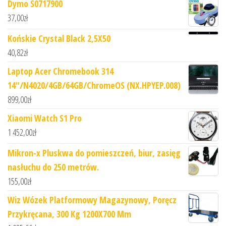
Dymo S0717900
37,00
zł
Końskie Crystal Black 2,5X50
40,82
zł
Laptop Acer Chromebook 314
14"/N4020/4GB/64GB/ChromeOS (NX.HPYEP.008)
899,00
zł
Xiaomi Watch S1 Pro
1 452,00
zł
Mikron-x Pluskwa do pomieszczeń, biur, zasięg
nasłuchu do 250 metrów.
155,00
zł
Wiz Wózek Platformowy Magazynowy, Poręcz
Przykręcana, 300 Kg 1200X700 Mm