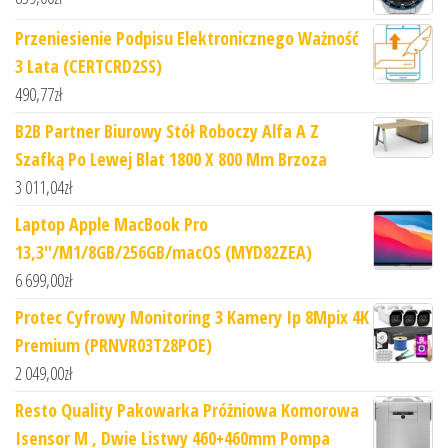
Przeniesienie Podpisu Elektronicznego Ważność
3 Lata (CERTCRD2SS)
490,77
zł
B2B Partner Biurowy Stół Roboczy Alfa A Z
Szafką Po Lewej Blat 1800 X 800 Mm Brzoza
3 011,04
zł
Laptop Apple MacBook Pro
13,3"/M1/8GB/256GB/macOS (MYD82ZEA)
6 699,00
zł
Protec Cyfrowy Monitoring 3 Kamery Ip 8Mpix 4K
Premium (PRNVR03T28POE)
2 049,00
zł
Resto Quality Pakowarka Próżniowa Komorowa
Isensor M , Dwie Listwy 460+460mm Pompa