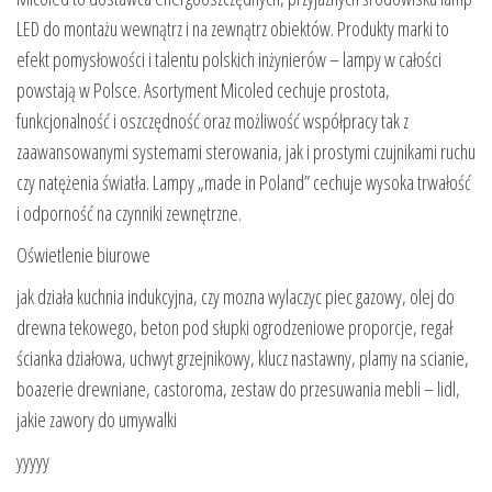
LED do montażu wewnątrz i na zewnątrz obiektów. Produkty marki to
efekt pomysłowości i talentu polskich inżynierów – lampy w całości
powstają w Polsce. Asortyment Micoled cechuje prostota,
funkcjonalność i oszczędność oraz możliwość współpracy tak z
zaawansowanymi systemami sterowania, jak i prostymi czujnikami ruchu
czy natężenia światła. Lampy „made in Poland” cechuje wysoka trwałość
i odporność na czynniki zewnętrzne.
Oświetlenie biurowe
jak działa kuchnia indukcyjna, czy mozna wylaczyc piec gazowy, olej do
drewna tekowego, beton pod słupki ogrodzeniowe proporcje, regał
ścianka działowa, uchwyt grzejnikowy, klucz nastawny, plamy na scianie,
boazerie drewniane, castoroma, zestaw do przesuwania mebli – lidl,
jakie zawory do umywalki
yyyyy