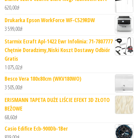
620,00
zł
Drukarka Epson WorkForce WF-C529RDW
3 599,00
zł
Starmix Ecraft Apl-1422 Ewr Infolinia: 71-7807777
Chętnie Doradzimy,Niski Koszt Dostawy Odbiór
Gratis
1 075,02
zł
Besco Vera 180x80cm (WKV180WO)
3 505,00
zł
ERISMANN TAPETA DUŻE LIŚCIE EFEKT 3D ZŁOTO
BEŻOWE
68,60
zł
Casio Edifice Ecb-900Db-1Ber
839,00
zł