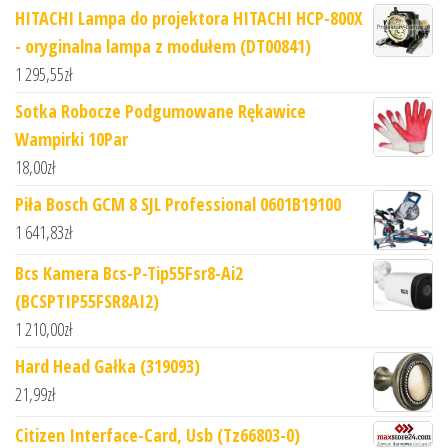
HITACHI Lampa do projektora HITACHI HCP-800X
- oryginalna lampa z modułem (DT00841)
1 295,55
zł
Sotka Robocze Podgumowane Rękawice
Wampirki 10Par
18,00
zł
Piła Bosch GCM 8 SJL Professional 0601B19100
1 641,83
zł
Bcs Kamera Bcs-P-Tip55Fsr8-Ai2
(BCSPTIP55FSR8AI2)
1 210,00
zł
Hard Head Gałka (319093)
21,99
zł
Citizen Interface-Card, Usb (Tz66803-0)