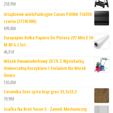
258,99
zł
Urządzenie wielofunkcyjne Canon PIXMA TS6350
czarna (3774C006)
699,00
zł
Europapier Rolka Papieru Do Plotera 297 Mm X 50
M 80 G 2 Szt.
46,01
zł
Wózek Dwuwiaderkowy 2X17L Z Wyciskarką
Uniwersalną Koszykiem I Stelażem Na Worek
Śmieci
530,00
zł
Ceramika Gres cytra brąz gres 33,3x33,3
39,90
zł
Szafka Na Broń Yucon 5 - Zamek Mechaniczny