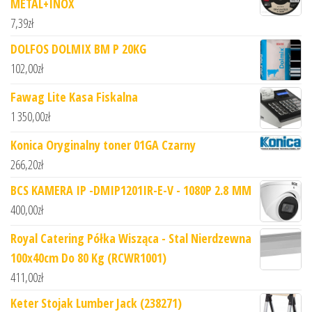
METAL+INOX
7,39
zł
DOLFOS DOLMIX BM P 20KG
102,00
zł
Fawag Lite Kasa Fiskalna
1 350,00
zł
Konica Oryginalny toner 01GA Czarny
266,20
zł
BCS KAMERA IP -DMIP1201IR-E-V - 1080P 2.8 MM
400,00
zł
Royal Catering Półka Wisząca - Stal Nierdzewna
100x40cm Do 80 Kg (RCWR1001)
411,00
zł
Keter Stojak Lumber Jack (238271)