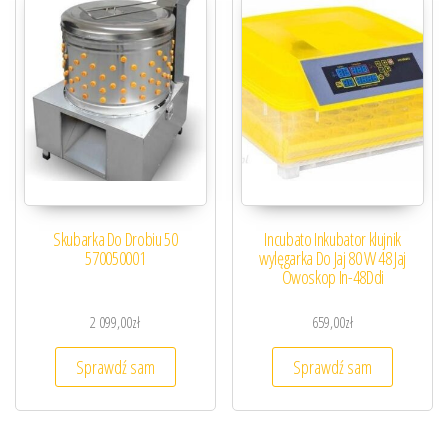
Skubarka Do Drobiu 50
Incubato Inkubator klujnik
570050001
wylęgarka Do Jaj 80 W 48 Jaj
Owoskop In-48Ddi
2 099,00
zł
659,00
zł
Sprawdź sam
Sprawdź sam