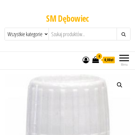
SM Dębowiec
0
0,00zł
Menu