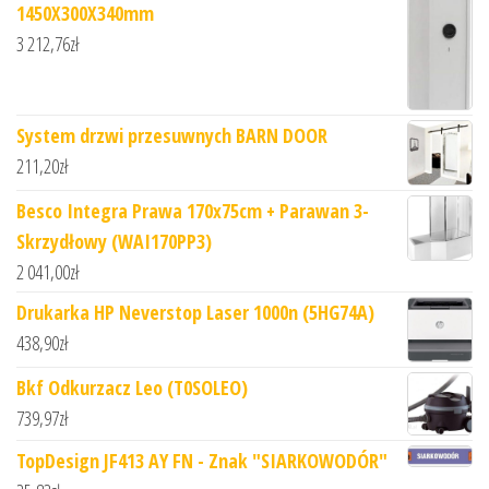
1450X300X340mm
3 212,76
zł
System drzwi przesuwnych BARN DOOR
211,20
zł
Besco Integra Prawa 170x75cm + Parawan 3-
Skrzydłowy (WAI170PP3)
2 041,00
zł
Drukarka HP Neverstop Laser 1000n (5HG74A)
438,90
zł
Bkf Odkurzacz Leo (T0SOLEO)
739,97
zł
TopDesign JF413 AY FN - Znak "SIARKOWODÓR"