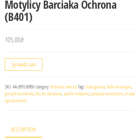
Motylicy Barciaka Ochrona
(B401)
105,00
zł
Sprawdź sam
SKU:
44cd992d9f0b
Category:
Hodowla zwierząt
Tags:
butla gazowa
,
farba elewacyjna
,
grzejnik łazienkowy
,
klej do styropianu
,
panele winylowe
,
parapety wewnętrzne
,
przęsła
ogrodzeniowe
DESCRIPTION