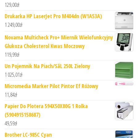
129,00
zł
Drukarka HP LaserJet Pro M404dn (W1A53A)
1 249,00
zł
Novama Multicheck Pro+ Miernik Wielofunkcyjny
Glukoza Cholesterol Kwas Moczowy
119,99
zł
Un Pojemnik Na Piach/SãL 250L Zielony
1 025,01
zł
Micromedia Marker Pilot Pintor Ef Różowy
11,84
zł
Papier Do Plotera 594X50X80G 1 Rolka
(5904915158687)
49,59
zł
Brother LC-985C Cyan