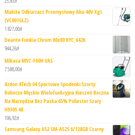
25,83
zł
Makita Odkurzacz Przemysłowy Aku 40V Xgt
(VC001GLZ)
1 827,00
zł
Deante Funkia Chrom 80x80 KYC_642K
944,26
zł
Mikasa MVC-F60H VAS
7 588,00
zł
Ardon 4Tech 04 Sportowe Spodenki Szorty
Robocze Męskie Wielofunkcyjna Kieszeń Boczna
Na Narzędzia Bez Paska 65% Poliester Szary
H9305 48
106,92
zł
Samsung Galaxy A52 SM-A525 6/128GB Czarny