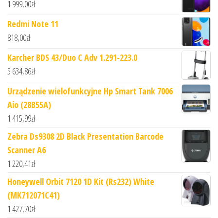
1 999,00
zł
Redmi Note 11
818,00
zł
Karcher BDS 43/Duo C Adv 1.291-223.0
5 634,86
zł
Urządzenie wielofunkcyjne Hp Smart Tank 7006
Aio (28B55A)
1 415,99
zł
Zebra Ds9308 2D Black Presentation Barcode
Scanner A6
1 220,41
zł
Honeywell Orbit 7120 1D Kit (Rs232) White
(MK712071C41)
1 427,70
zł