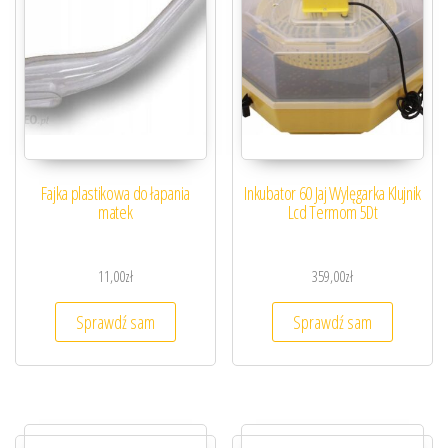
Fajka plastikowa do łapania
Inkubator 60 Jaj Wylęgarka Klujnik
matek
Lcd Termom 5Dt
11,00
zł
359,00
zł
Sprawdź sam
Sprawdź sam