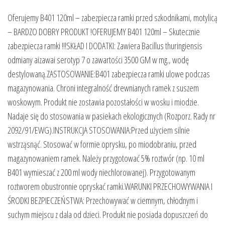
Oferujemy B401 120ml – zabezpiecza ramki przed szkodnikami, motylicą
– BARDZO DOBRY PRODUKT !OFERUJEMY B401 120ml – Skutecznie
zabezpiecza ramki !!!SKŁAD I DODATKI: Zawiera Bacillus thuringiensis
odmiany aizawai serotyp 7 o zawartości 3500 GM w mg., wodę
destylowaną.ZASTOSOWANIE:B401 zabezpiecza ramki ulowe podczas
magazynowania. Chroni integralność drewnianych ramek z suszem
woskowym. Produkt nie zostawia pozostałości w wosku i miodzie.
Nadaje się do stosowania w pasiekach ekologicznych (Rozporz. Rady nr
2092/91/EWG).INSTRUKCJA STOSOWANIA:Przed użyciem silnie
wstrząsnąć. Stosować w formie oprysku, po miodobraniu, przed
magazynowaniem ramek. Należy przygotować 5% roztwór (np. 10 ml
B401 wymieszać z 200 ml wody niechlorowanej). Przygotowanym
roztworem obustronnie opryskać ramki.WARUNKI PRZECHOWYWANIA I
ŚRODKI BEZPIECZEŃSTWA: Przechowywać w ciemnym, chłodnym i
suchym miejscu z dala od dzieci. Produkt nie posiada dopuszczeń do