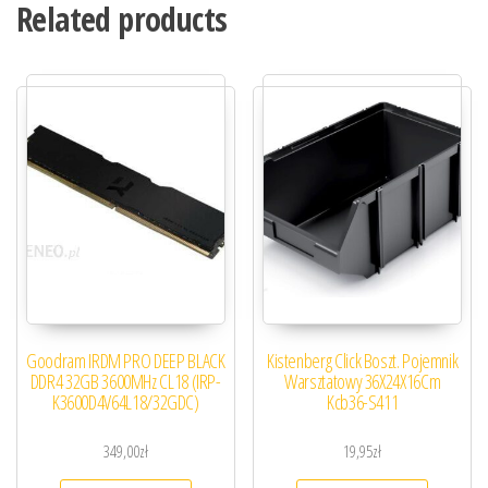
Related products
Goodram IRDM PRO DEEP BLACK
Kistenberg Click Boszt. Pojemnik
DDR4 32GB 3600MHz CL18 (IRP-
Warsztatowy 36X24X16Cm
K3600D4V64L18/32GDC)
Kcb36-S411
349,00
zł
19,95
zł