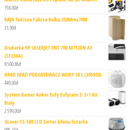
158,00
zł
RAJA Tektura Falista Rolka 250Mmx70M
31,90
zł
Drukarka HP LASERJET ENT 700 M712DN A3
(CF236A)
8 500,86
zł
HARD HEAD PODGRZEWACZ WODY 10 L (305910)
449,00
zł
System Kamer Anker Eufy Eufycam 3: 2+1 Kit
Biały
2 599,00
zł
GLover CS-500 LCD Sorter bilonu liczarka
985,23
zł