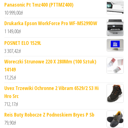
Panasonic Pt Tmz400 (PTTMZ400)
10 999,00
zł
Drukarka Epson WorkForce Pro WF-M5299DW
1 149,00
zł
POSNET ELO 1529L
3 307,42
zł
Woreczki Strunowe 220 X 280Mm (100 Sztuk)
14149
17,25
zł
Uvex Trzewiki Ochronne 2 Vibram 6529/2 S3 Hi
Hro Src
712,17
zł
Reis Buty Robocze Z Podnoskiem Bryes P Sb
79,90
zł