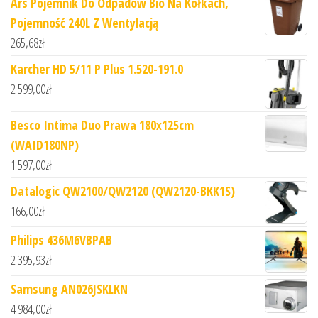
Ars Pojemnik Do Odpadów Bio Na Kółkach,
Pojemność 240L Z Wentylacją
265,68
zł
Karcher HD 5/11 P Plus 1.520-191.0
2 599,00
zł
Besco Intima Duo Prawa 180x125cm
(WAID180NP)
1 597,00
zł
Datalogic QW2100/QW2120 (QW2120-BKK1S)
166,00
zł
Philips 436M6VBPAB
2 395,93
zł
Samsung AN026JSKLKN
4 984,00
zł