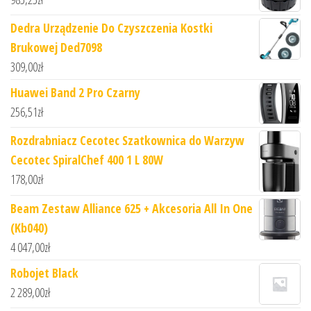
Dedra Urządzenie Do Czyszczenia Kostki
Brukowej Ded7098
309,00
zł
Huawei Band 2 Pro Czarny
256,51
zł
Rozdrabniacz Cecotec Szatkownica do Warzyw
Cecotec SpiralChef 400 1 L 80W
178,00
zł
Beam Zestaw Alliance 625 + Akcesoria All In One
(Kb040)
4 047,00
zł
Robojet Black
2 289,00
zł