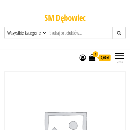
SM Dębowiec
0
0,00zł
Menu