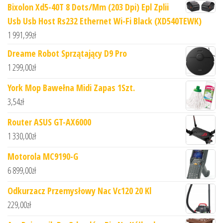
Bixolon Xd5-40T 8 Dots/Mm (203 Dpi) Epl Zplii
Usb Usb Host Rs232 Ethernet Wi-Fi Black (XD540TEWK)
1 991,99
zł
Dreame Robot Sprzątający D9 Pro
1 299,00
zł
York Mop Bawełna Midi Zapas 1Szt.
3,54
zł
Router ASUS GT-AX6000
1 330,00
zł
Motorola MC9190-G
6 899,00
zł
Odkurzacz Przemysłowy Nac Vc120 20 Kl
229,00
zł