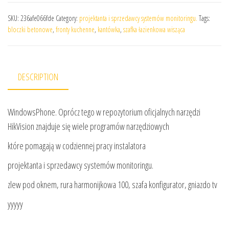
SKU:
236afe066fde
Category:
projektanta i sprzedawcy systemów monitoringu.
Tags:
bloczki betonowe
,
fronty kuchenne
,
kantówka
,
szafka łazienkowa wisząca
DESCRIPTION
WindowsPhone. Oprócz tego w repozytorium oficjalnych narzędzi
HikVision znajduje się wiele programów narzędziowych
które pomagają w codziennej pracy instalatora
projektanta i sprzedawcy systemów monitoringu.
zlew pod oknem, rura harmonijkowa 100, szafa konfigurator, gniazdo tv
yyyyy