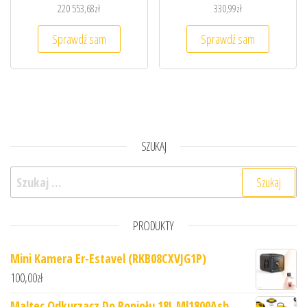
220 553,68
zł
330,99
zł
Sprawdź sam
Sprawdź sam
SZUKAJ
Szukaj:
PRODUKTY
Mini Kamera Er-Estavel (RKB08CXVJG1P)
100,00
zł
Maltec Odkurzacz Do Popiołu 18L Ml1800Ash