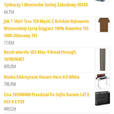
Tynkarzy I Monterów Suchej Zabudowy 65SSD
64,75
zł
Jhk T Shirt Tsra 150 Męski Z Krótkim Rękawem
Wzmocniony Lycrą Ściągacz 100% Bawełna 155
160G Dżinsowy 3Xl
17,83
zł
Bosch wiertło SDS Max-9 Breakthrough
1618596457
609,00
zł
Biurko Elektryczne Huzaro Hero 8.0 White
798,99
zł
Cisa 183000400 Przedział Do Sejfu Darwin L47 X
H33 6 X P20
449,52
zł