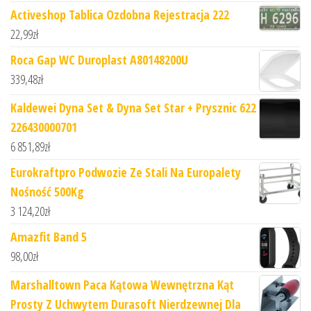
Activeshop Tablica Ozdobna Rejestracja 222
22,99
zł
Roca Gap WC Duroplast A80148200U
339,48
zł
Kaldewei Dyna Set & Dyna Set Star + Prysznic 622
226430000701
6 851,89
zł
Eurokraftpro Podwozie Ze Stali Na Europalety
Nośność 500Kg
3 124,20
zł
Amazfit Band 5
98,00
zł
Marshalltown Paca Kątowa Wewnętrzna Kąt
Prosty Z Uchwytem Durasoft Nierdzewnej Dla