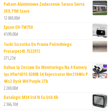
Palram Aluminiowe Zadaszenie Tarasu Sierra
3X9,71M Szare
12 069,00
zł
Epson EH-TW750
4 599,00
zł
Taski Szczotka Do Prania Pośredniego
Procarpet45 7522972
371,27
zł
Dahua Ip Zestaw Do Monitoringu Na 4 Kamery
Ipc Hfw1431S 0280B S4 Rejestrator Nvr2104Hs P
4Ks2 Dysk Wd Purple 2Tb
2 269,00
zł
Datalogic M34 Std N Eu Usb Kb
2 366,10
zł