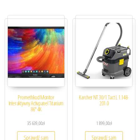
Promethkod Monitor
Karcher NT 30/1 Tact L 1.148-
Interaktywny Activpanel Titanium
201.0
86″ 4K
35 639,00
zł
1 899,00
zł
Sprawdź sam
Sprawdź sam