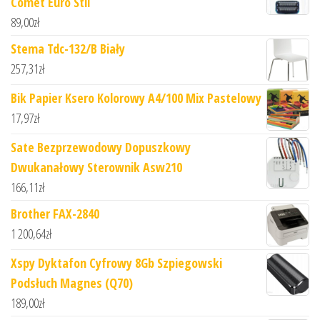
Comet Euro Stil
89,00
zł
Stema Tdc-132/B Biały
257,31
zł
Bik Papier Ksero Kolorowy A4/100 Mix Pastelowy
17,97
zł
Sate Bezprzewodowy Dopuszkowy
Dwukanałowy Sterownik Asw210
166,11
zł
Brother FAX-2840
1 200,64
zł
Xspy Dyktafon Cyfrowy 8Gb Szpiegowski
Podsłuch Magnes (Q70)
189,00
zł