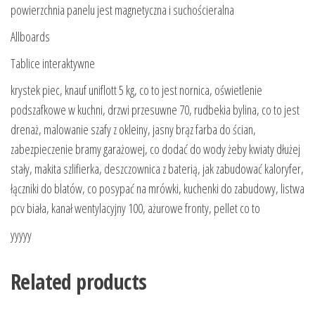
powierzchnia panelu jest magnetyczna i suchościeralna
Allboards
Tablice interaktywne
krystek piec, knauf uniflott 5 kg, co to jest nornica, oświetlenie
podszafkowe w kuchni, drzwi przesuwne 70, rudbekia bylina, co to jest
drenaż, malowanie szafy z okleiny, jasny brąz farba do ścian,
zabezpieczenie bramy garażowej, co dodać do wody żeby kwiaty dłużej
stały, makita szlifierka, deszczownica z baterią, jak zabudować kaloryfer,
łączniki do blatów, co posypać na mrówki, kuchenki do zabudowy, listwa
pcv biała, kanał wentylacyjny 100, ażurowe fronty, pellet co to
yyyyy
Related products