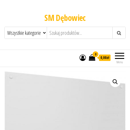
SM Dębowiec
0
0,00zł
Menu