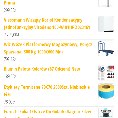
Prima
299,00
zł
Viessmann Wiszący Kocioł Kondensacyjny
Jednofunkcyjny Vitodens 100-W B1HF Z023161
7 799,00
zł
Wiz Wózek Platformowy Magazynowy, Poręcz
Spawana, 300 Kg 1000X600 Mm
792,12
zł
Blumin Paleta Kolorów (67 Odcieni) New
189,00
zł
Etykiety Termiczne 70X70 2000Szt. Niebieskie
Fi76
78,00
zł
Eurostil Folia I Ostrze Do Golarki Ragnar Silver