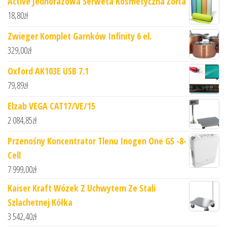
Active Jednorazowa Serweta Kosmetyczna Żółta
18,80
zł
Zwieger Komplet Garnków Infinity 6 el.
329,00
zł
Oxford AK103E USB 7.1
79,89
zł
Elzab VEGA CAT17/VE/15
2 084,85
zł
Przenośny Koncentrator Tlenu Inogen One G5 -8-
Cell
7 999,00
zł
Kaiser Kraft Wózek Z Uchwytem Ze Stali
Szlachetnej Kółka
3 542,40
zł