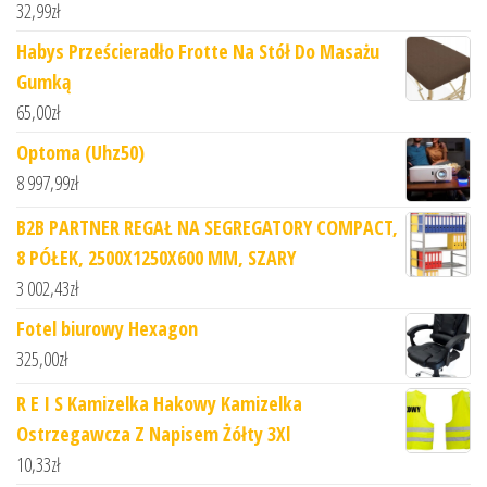
32,99
zł
Habys Prześcieradło Frotte Na Stół Do Masażu
Gumką
65,00
zł
Optoma (Uhz50)
8 997,99
zł
B2B PARTNER REGAŁ NA SEGREGATORY COMPACT,
8 PÓŁEK, 2500X1250X600 MM, SZARY
3 002,43
zł
Fotel biurowy Hexagon
325,00
zł
R E I S Kamizelka Hakowy Kamizelka
Ostrzegawcza Z Napisem Żółty 3Xl
10,33
zł