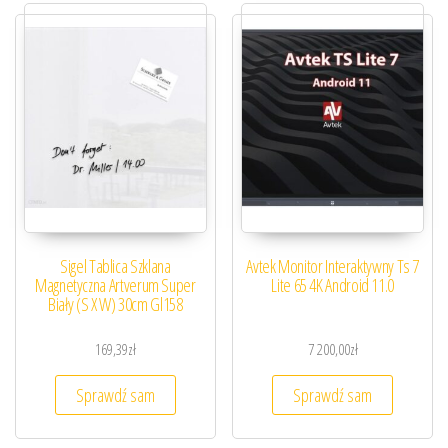
Sigel Tablica Szklana
Avtek Monitor Interaktywny Ts 7
Magnetyczna Artverum Super
Lite 65 4K Android 11.0
Biały (S X W) 30cm Gl158
169,39
zł
7 200,00
zł
Sprawdź sam
Sprawdź sam