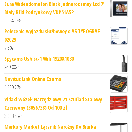
Eura Wideodomofon Black Jednorodzinny Lcd 7''
Biały Rfid Podtynkowy VDP61A5P
1 154,58
zł
Polecenie wyjazdu służbowego A5 TYPOGRAF
02029
7,50
zł
Spycams Usb Sc-1 Wifi 1920X1080
249,00
zł
Novitus Link Online Czarna
1 659,27
zł
Vidaxl Wózek Narzędziowy 21 Szuflad Stalowy
Czerwony (3056738) Od 100 Zł
3 098,45
zł
Merkury Market Łącznik Narożny Do Biurka