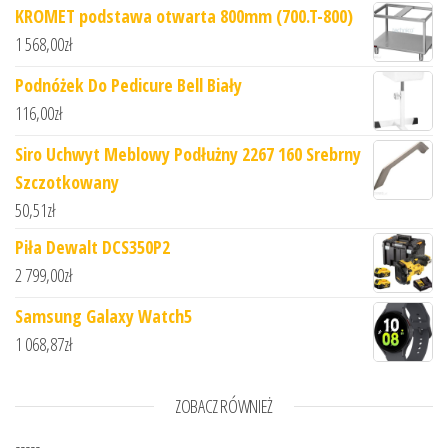
KROMET podstawa otwarta 800mm (700.T-800)
1 568,00
zł
Podnóżek Do Pedicure Bell Biały
116,00
zł
Siro Uchwyt Meblowy Podłużny 2267 160 Srebrny
Szczotkowany
50,51
zł
Piła Dewalt DCS350P2
2 799,00
zł
Samsung Galaxy Watch5
1 068,87
zł
ZOBACZ RÓWNIEŻ