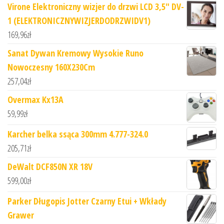
Virone Elektroniczny wizjer do drzwi LCD 3,5" DV-
1 (ELEKTRONICZNYWIZJERDODRZWIDV1)
169,96
zł
Sanat Dywan Kremowy Wysokie Runo
Nowoczesny 160X230Cm
257,04
zł
Overmax Kx13A
59,99
zł
Karcher belka ssąca 300mm 4.777-324.0
205,71
zł
DeWalt DCF850N XR 18V
599,00
zł
Parker Długopis Jotter Czarny Etui + Wkłady
Grawer