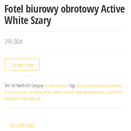
Fotel biurowy obrotowy Active
White Szary
399,00
zł
Sprawdź sam
SKU:
8a76fa6f5e95
Category:
Krzesła dziecięce
Tags:
drzwi harmonijkowe drewniane
,
drzwi wejściowe do domu
,
farba
,
lamele ścienne
,
materiały budowlane
,
pistolet do
malowania ścian
,
płyty osb
DESCRIPTION