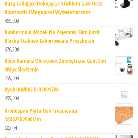
Bazą Ładująco Dokującą I Stickiem 2.4G Oraz
Bluetooth 1Megapixel Wyświetlaczem
469,00
zł
Rubbermaid Wózek Na Pojemnik Slim Jim®
Blacha Stalowa Lakierowana Proszkowo
676,50
zł
Blow Kamera Obrotowa Zewnętrzna Gsm Sim
3Mpx Śledzenie
355,00
zł
Ryobi RWB03 5133001780
499,00
zł
Kronospan Płyta Osb Frezowana
18X625X2500Mm
60,00
zł