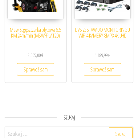
Msw Zagęszczarka płytowa 6,5
DVS ZESTAW DO MONITORINGU
KM 24m/min (MSWFPLAT20)
WIFI 4 KAMERY 8MPX 4K UHD
2 505,00
zł
1 189,99
zł
Sprawdź sam
Sprawdź sam
SZUKAJ
Szukaj: