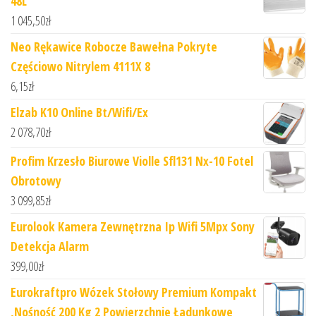
48L
1 045,50
zł
Neo Rękawice Robocze Bawełna Pokryte
Częściowo Nitrylem 4111X 8
6,15
zł
Elzab K10 Online Bt/Wifi/Ex
2 078,70
zł
Profim Krzesło Biurowe Violle Sfl131 Nx-10 Fotel
Obrotowy
3 099,85
zł
Eurolook Kamera Zewnętrzna Ip Wifi 5Mpx Sony
Detekcja Alarm
399,00
zł
Eurokraftpro Wózek Stołowy Premium Kompakt
,Nośność 200 Kg 2 Powierzchnie Ładunkowe