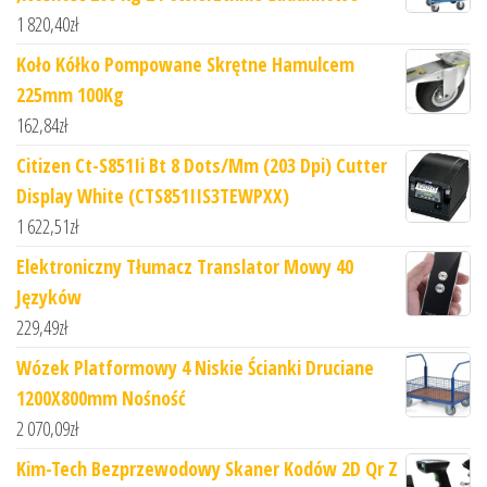
1 820,40
zł
Koło Kółko Pompowane Skrętne Hamulcem
225mm 100Kg
162,84
zł
Citizen Ct-S851Ii Bt 8 Dots/Mm (203 Dpi) Cutter
Display White (CTS851IIS3TEWPXX)
1 622,51
zł
Elektroniczny Tłumacz Translator Mowy 40
Języków
229,49
zł
Wózek Platformowy 4 Niskie Ścianki Druciane
1200X800mm Nośność
2 070,09
zł
Kim-Tech Bezprzewodowy Skaner Kodów 2D Qr Z