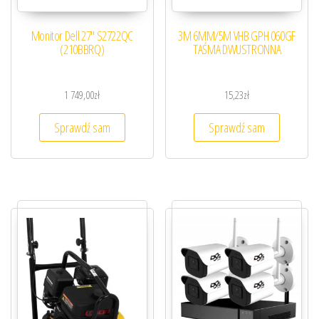
Monitor Dell 27″ S2722QC
3M 6MM/5M VHB GPH 060GF
(210BBRQ)
TAŚMA DWUSTRONNA
1 749,00
zł
15,23
zł
Sprawdź sam
Sprawdź sam