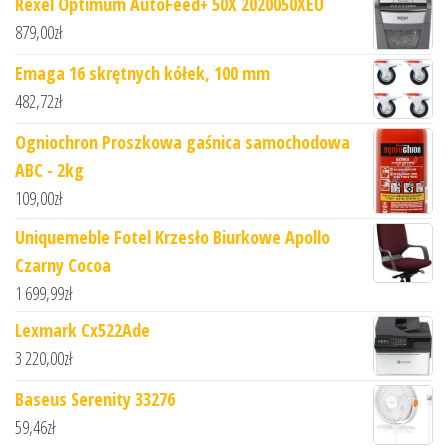
Rexel Optimum AutoFeed+ 50X 2020050XEU
879,00
zł
Emaga 16 skrętnych kółek, 100 mm
482,72
zł
Ogniochron Proszkowa gaśnica samochodowa
ABC - 2kg
109,00
zł
Uniquemeble Fotel Krzesło Biurkowe Apollo
Czarny Cocoa
1 699,99
zł
Lexmark Cx522Ade
3 220,00
zł
Baseus Serenity 33276
59,46
zł