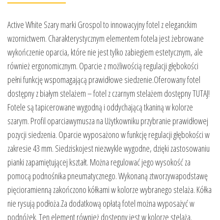
Active White Szary marki Grospol to innowacyjny fotel z eleganckim
wzornictwem. Charakterystycznym elementem fotela jest żebrowane
wykończenie oparcia, które nie jest tylko zabiegiem estetycznym, ale
również ergonomicznym. Oparcie z możliwością regulacji głębokości
pełni funkcję wspomagającą prawidłowe siedzenie.Oferowany fotel
dostępny z białym stelażem – fotel z czarnym stelażem dostępny TUTAJ!
Fotele są tapicerowane wygodną i oddychającą tkaniną w kolorze
szarym. Profil oparciawymusza na Użytkowniku przybranie prawidłowej
pozycji siedzenia. Oparcie wyposażono w funkcję regulacji głębokości w
zakresie 43 mm. Siedziskojest niezwykle wygodne, dzięki zastosowaniu
pianki zapamiętującej kształt. Można regulować jego wysokość za
pomocą podnośnika pneumatycznego. Wykonaną ztworzywapodstawę
pięcioramienną zakończono kółkami w kolorze wybranego stelaża. Kółka
nie rysują podłoża.Za dodatkową opłatą fotel można wyposażyć w
podnóżek. Ten element również dostępny jest w kolorze stelaża.