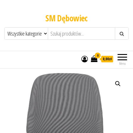
SM Dębowiec
0
0,00zł
Menu