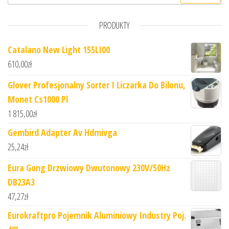
PRODUKTY
Catalano New Light 155LI00
610,00
zł
Glover Profesjonalny Sorter I Liczarka Do Bilonu,
Monet Cs1000 Pl
1 815,00
zł
Gembird Adapter Av Hdmivga
25,24
zł
Eura Gong Drzwiowy Dwutonowy 230V/50Hz
DB23A3
47,27
zł
Eurokraftpro Pojemnik Aluminiowy Industry Poj.