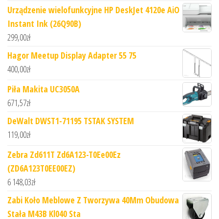
Urządzenie wielofunkcyjne HP DeskJet 4120e AiO
Instant Ink (26Q90B)
299,00
zł
Hagor Meetup Display Adapter 55 75
400,00
zł
Piła Makita UC3050A
671,57
zł
DeWalt DWST1-71195 TSTAK SYSTEM
119,00
zł
Zebra Zd611T Zd6A123-T0Ee00Ez
(ZD6A123T0EE00EZ)
6 148,03
zł
Zabi Koło Meblowe Z Tworzywa 40Mm Obudowa
Stała M43B Kl040 Sta