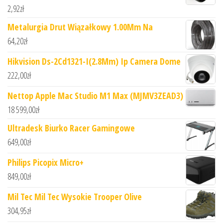
2,92
zł
Metalurgia Drut Wiązałkowy 1.00Mm Na
64,20
zł
Hikvision Ds-2Cd1321-I(2.8Mm) Ip Camera Dome
222,00
zł
Nettop Apple Mac Studio M1 Max (MJMV3ZEAD3)
18 599,00
zł
Ultradesk Biurko Racer Gamingowe
649,00
zł
Philips Picopix Micro+
849,00
zł
Mil Tec Mil Tec Wysokie Trooper Olive
304,95
zł