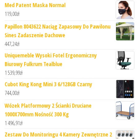
Med Patent Maska Normal
119,00
zł
Papillon 8043622 Naciąg Zapasowy Do Pawilonu
Sines Zadaszenie Dachowe
447,24
zł
Uniquemeble Wysoki Fotel Ergonomiczny
Biurowy Fulkrum Tealblue
1 539,99
zł
Cubot King Kong Mini 3 6/128GB Czarny
744,00
zł
Wózek Platformowy 2 Ścianki Druciane
1000X700mm Nośność 300 Kg
1 496,91
zł
Zestaw Do Monitoringu 4 Kamery Zewnętrzne 2