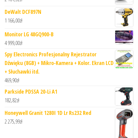
DeWalt DCF897N
1 166,00
zł
Monitor LG 48GQ900-B
4 999,00
zł
Spy Electronics Profesjonalny Rejestrator
Dźwięku (8GB) + Mikro-Kamera + Kolor. Ekran LCD
+ Słuchawki itd.
469,90
zł
Parkside PDSSA 20-Li A1
182,82
zł
Honeywell Granit 1280I 1D Lr Rs232 Red
2 275,99
zł