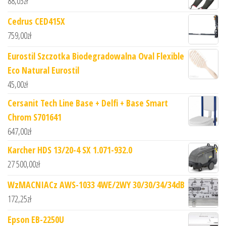
88,03
zł
Cedrus CED415X
759,00
zł
Eurostil Szczotka Biodegradowalna Oval Flexible
Eco Natural Eurostil
45,00
zł
Cersanit Tech Line Base + Delfi + Base Smart
Chrom S701641
647,00
zł
Karcher HDS 13/20-4 SX 1.071-932.0
27 500,00
zł
WzMACNIACz AWS-1033 4WE/2WY 30/30/34/34dB
172,25
zł
Epson EB-2250U