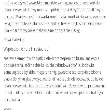
można go używać wszędzie tam, gdzie wymagana jest przestrzeń do
przechowywania Łatwy montaż – półkę można złożyć bez dodatkowych
narzędzi Praktyczność – otwarta konstrukcja umożliwia łatwe czyszczenie
i wygodny dostęp Stabilność – stabilny i trwały dzięki stali nierdzewnej
Siła – bardzo wysokie maksymalne obciążenie 200 kg
Royal Catering
Wyposażenie hoteli i restauracji
zestaw elementów do furtki z elektrozaczepem polbram, antresola
podwieszana, stół na działkę, sucha zabudowa profile, lodówka
samsung side by side, megaron śmig, gwoździe tapicerskie ozdobne,
siatka do tynku gipsowego, materiał na drapaki dla kotów, pudełka do
przechowywania, koszt robocizny łazienki za m2, zestaw do przesuwania
mebli – lidl, kartony ozdobne xxl, omnires miska wc, piec centralnego
ogrzewania
yyyyy