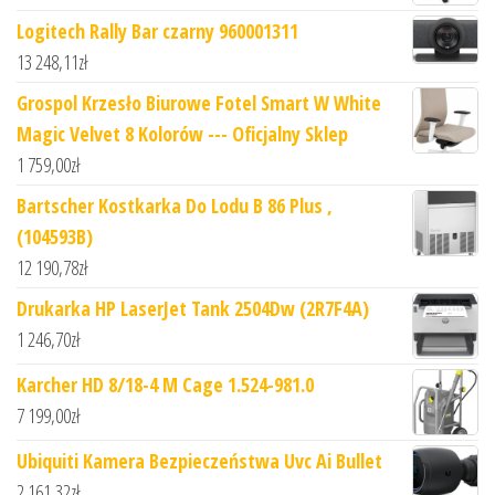
Logitech Rally Bar czarny 960001311
13 248,11
zł
Grospol Krzesło Biurowe Fotel Smart W White
Magic Velvet 8 Kolorów --- Oficjalny Sklep
1 759,00
zł
Bartscher Kostkarka Do Lodu B 86 Plus ,
(104593B)
12 190,78
zł
Drukarka HP LaserJet Tank 2504Dw (2R7F4A)
1 246,70
zł
Karcher HD 8/18-4 M Cage 1.524-981.0
7 199,00
zł
Ubiquiti Kamera Bezpieczeństwa Uvc Ai Bullet
2 161,32
zł