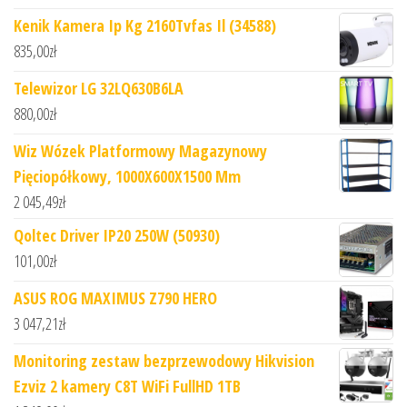
Kenik Kamera Ip Kg 2160Tvfas Il (34588)
835,00
zł
Telewizor LG 32LQ630B6LA
880,00
zł
Wiz Wózek Platformowy Magazynowy
Pięciopółkowy, 1000X600X1500 Mm
2 045,49
zł
Qoltec Driver IP20 250W (50930)
101,00
zł
ASUS ROG MAXIMUS Z790 HERO
3 047,21
zł
Monitoring zestaw bezprzewodowy Hikvision
Ezviz 2 kamery C8T WiFi FullHD 1TB