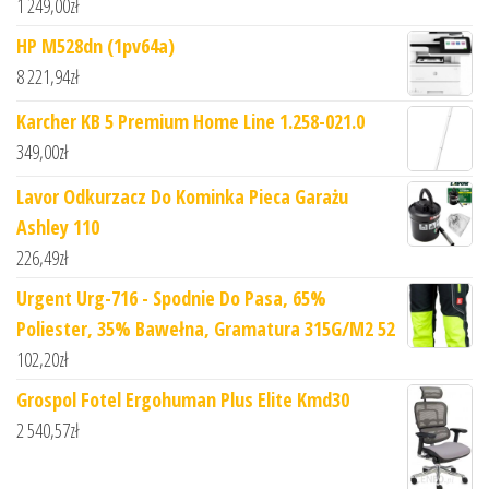
1 249,00
zł
HP M528dn (1pv64a)
8 221,94
zł
Karcher KB 5 Premium Home Line 1.258-021.0
349,00
zł
Lavor Odkurzacz Do Kominka Pieca Garażu
Ashley 110
226,49
zł
Urgent Urg-716 - Spodnie Do Pasa, 65%
Poliester, 35% Bawełna, Gramatura 315G/M2 52
102,20
zł
Grospol Fotel Ergohuman Plus Elite Kmd30
2 540,57
zł