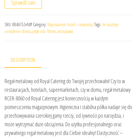
Sprawdź sam
SKU:
0846152efdff
Category:
Wyposażenie hoteli i restauracji
Tags:
ile kosztuje
ocieplenie domu
,
płyta osb 18mm
,
касторама
DESCRIPTION
Regał metalowy od Royal Catering do Twojej przechowalni! Czy to w
restauracjach, hotelach, supermarketach, czy w domu, regał metalowy
RCER-8060 od Royal Catering jest koniecznością w każdym
pomieszczeniu magazynowym. Higieniczna i stabilna półka nadaje się do
przechowywania szerokiej gamy rzeczy, od żywności po narzędzia, i
może wytrzymać duże obciążenia. Do użytku profesjonalnego oraz
prywatnego regał metalowy jest dla Ciebie idealny! Elastyczność –