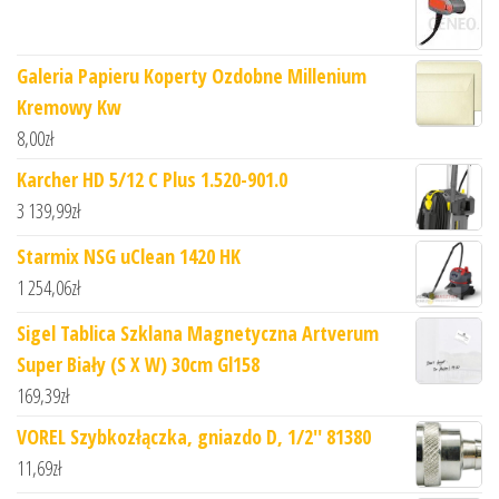
Galeria Papieru Koperty Ozdobne Millenium
Kremowy Kw
8,00
zł
Karcher HD 5/12 C Plus 1.520-901.0
3 139,99
zł
Starmix NSG uClean 1420 HK
1 254,06
zł
Sigel Tablica Szklana Magnetyczna Artverum
Super Biały (S X W) 30cm Gl158
169,39
zł
VOREL Szybkozłączka, gniazdo D, 1/2'' 81380
11,69
zł