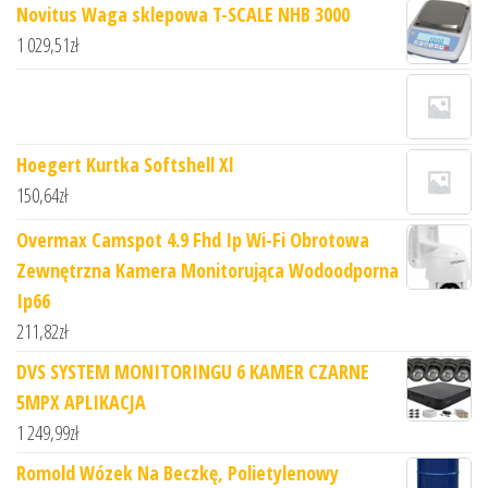
Novitus Waga sklepowa T-SCALE NHB 3000
1 029,51
zł
Hoegert Kurtka Softshell Xl
150,64
zł
Overmax Camspot 4.9 Fhd Ip Wi-Fi Obrotowa
Zewnętrzna Kamera Monitorująca Wodoodporna
Ip66
211,82
zł
DVS SYSTEM MONITORINGU 6 KAMER CZARNE
5MPX APLIKACJA
1 249,99
zł
Romold Wózek Na Beczkę, Polietylenowy