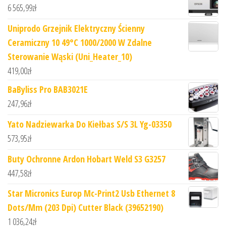
6 565,99
zł
Uniprodo Grzejnik Elektryczny Ścienny
Ceramiczny 10 49°C 1000/2000 W Zdalne
Sterowanie Wąski (Uni_Heater_10)
419,00
zł
BaByliss Pro BAB3021E
247,96
zł
Yato Nadziewarka Do Kiełbas S/S 3L Yg-03350
573,95
zł
Buty Ochronne Ardon Hobart Weld S3 G3257
447,58
zł
Star Micronics Europ Mc-Print2 Usb Ethernet 8
Dots/Mm (203 Dpi) Cutter Black (39652190)
1 036,24
zł