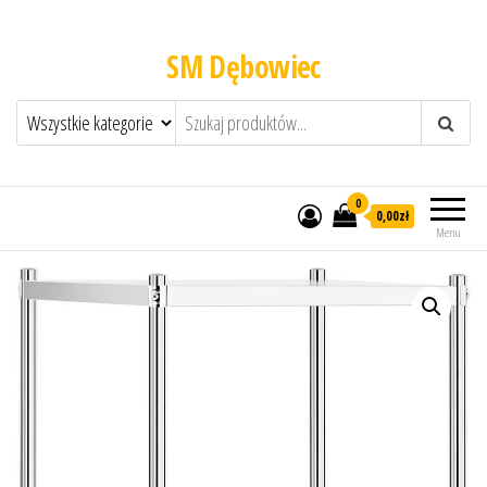
SM Dębowiec
0
0,00zł
Menu